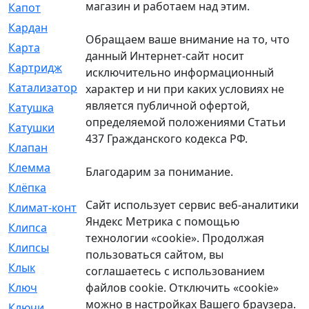
магазин и работаем над этим.
Капот
[144]
Кардан
[131]
Обращаем ваше внимание на то, что
Карта
[2]
данный Интернет-сайт носит
Картридж
[250]
исключительно информационный
Катализатор
[1]
характер и ни при каких условиях не
является публичной офертой,
Катушка
[2]
определяемой положениями Статьи
Катушки
[291]
437 Гражданского кодекса РФ.
Клапан
[375]
Клемма
[5]
Благодарим за понимание.
Клёпка
[2]
Сайт использует сервис веб-аналитики
Климат-контроль
[3]
Яндекс Метрика с помощью
Клипса
[21]
технологии «cookie». Продолжая
Клипсы
[321]
пользоваться сайтом, вы
Клык
[4]
соглашаетесь с использованием
файлов cookie. Отключить «cookie»
Ключ
[2]
можно в настройках Вашего браузера.
Ключи
[3]