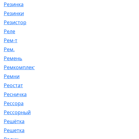
Резинка
[15]
Резинки
[6]
Резистор
[1]
Реле
[20]
Рем-т
[7]
Рем.
[2]
Ремень
[2060]
Ремкомплект
[1924]
Ремни
[21]
Реостат
[1]
Ресничка
[25]
Рессора
[51]
Рессорный
[107]
Решётка
[101]
Решетка
[21]