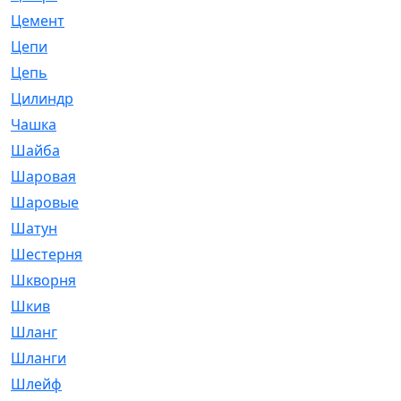
Цемент
[1]
Цепи
[314]
Цепь
[171]
Цилиндр
[55]
Чашка
[695]
Шайба
[37]
Шаровая
[900]
Шаровые
[1]
Шатун
[226]
Шестерня
[33]
Шкворня
[118]
Шкив
[129]
Шланг
[476]
Шланги
[36]
Шлейф
[70]