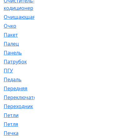
Очиститель-
[1]
кодиционер
Очищающая
[1]
Очко
[24]
Пакет
[1]
Палец
[4]
Панель
[61]
Патрубок
[248]
ПГУ
[2]
Педаль
[3]
Передняя
[22]
Переключатель
[36]
Переходник
[4]
Петли
[23]
Петля
[3]
Печка
[3]