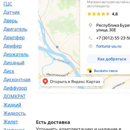
ГЦС
[74]
Датчик
[969]
Дверь
[249]
Двигатель
[64]
Демпфер
[2]
Демфер
[1]
Держатель
[5]
Диодный
[3]
Диск
[418]
Дисконтная
[1]
Диффузор
[1]
ДОМКРАТ
[1]
Жидкий
[5]
Жидкость
[80]
Жилет
[1]
Есть доставка
Уточнить комплектацию и наличие в