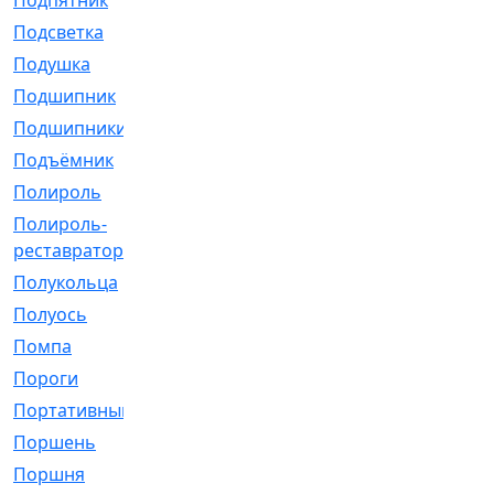
Подпятник
[1]
Подсветка
[1]
Подушка
[1540]
Подшипник
[1825]
Подшипники
[106]
Подъёмник
[1]
Полироль
[1]
Полироль-
[1]
реставратор
Полукольца
[107]
Полуось
[43]
Помпа
[537]
Пороги
[1]
Портативный
[1]
Поршень
[5]
Поршня
[833]