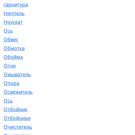
гарнитура
Ниппель
[1]
Ноускат
[53]
Оcь
[2]
Обвес
[3]
Обмотка
[4]
Обойма
[14]
Огни
[1]
Омыватель
[4]
Опора
[1]
Освежитель
[1]
Ось
[4]
Отбойник
[287]
Отбойники
[80]
Очиститель
[15]