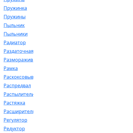
Пружинка
[1]
Пружины
[326]
Пыльник
[1202]
Пыльники
[5]
Радиатор
[916]
Раздаточная
[1]
Размораживатель
[1]
Рамка
[29]
Раскоксовывание
[4]
Распредвал
[41]
Распылители
[226]
Растяжка
[1]
Расширительный
[9]
Регулятор
[5]
Редуктор
[17]