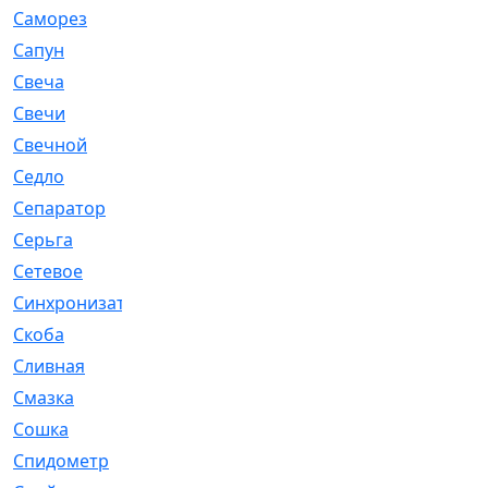
Саморез
[23]
Сапун
[33]
Свеча
[457]
Свечи
[272]
Свечной
[2]
Седло
[7]
Сепаратор
[6]
Серьга
[27]
Сетевое
[6]
Синхронизатор
[1]
Скоба
[4]
Сливная
[6]
Смазка
[24]
Сошка
[8]
Спидометр
[48]