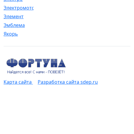
Электромотор
[1]
Элемент
[5]
Эмблема
[1]
Якорь
[4]
Карта сайта
Разработка сайта sdep.ru