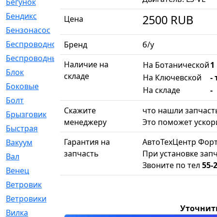
Бегунок
[21]
Бендикс
[26]
2500
RUB
Цена
Бензонасос
[17]
Беспроводное
[2]
Бренд
б/у
Беспроводные
[1]
Наличие на
На Ботанической
1
Блок
[81]
складе
На Ключевской
-
Боковые
[4]
На складе
-
Болт
[247]
Скажите
что нашли запчасть
Брызговик
[77]
менеджеру
Это поможет ускори
Быстрая
[2]
Гарантия на
АвтоТехЦентр Форт
Вакуум
[23]
запчасть
При установке запч
Вал
[194]
Звоните по тел
55-
Венец
[16]
Ветровик
[132]
Ветровики
[2]
Уточнит
Вилка
[15]