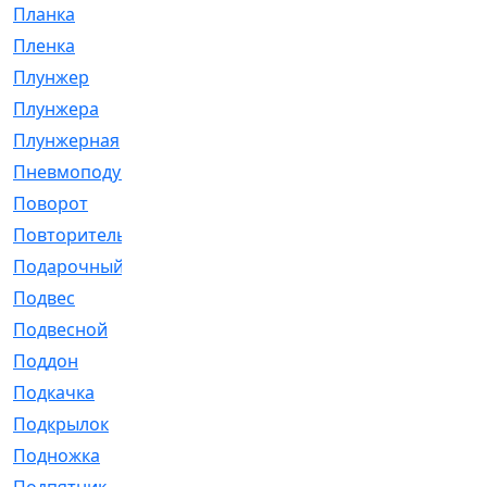
Планка
[21]
Пленка
[1]
Плунжер
[1]
Плунжера
[64]
Плунжерная
[91]
Пневмоподушка
[2]
Поворот
[12]
Повторитель
[86]
Подарочный
[3]
Подвес
[16]
Подвесной
[7]
Поддон
[18]
Подкачка
[5]
Подкрылок
[128]
Подножка
[16]