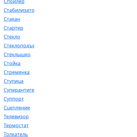
Спойлер
[29]
Стабилизатор
[596]
Стакан
[7]
Стартер
[176]
Стекло
[11]
Стеклоподъемник
[12]
Стёклышко
[20]
Стойка
[969]
Стремянка
[46]
Ступица
[775]
Суперантигель
[3]
Суппорт
[198]
Сцепление
[1]
Телевизор
[13]
Термостат
[323]
Толкатель
[4]