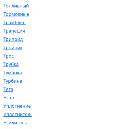
Топливный
[5]
Тормозные
[57]
Трамблёр
[54]
Трапеция
[2]
Трипоид
[16]
Тройник
[1]
Трос
[500]
Трубка
[39]
Туманка
[77]
Турбина
[69]
Тяга
[1264]
Угол
[2]
Уплотнение
[22]
Уплотнитель
[13]
Усилитель
[20]