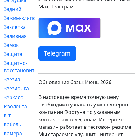
Заглушка
[21]
Max, Телеграм
Задний
[528]
Зажим-клипса
[1]
Заклепка
[1]
Заливная
[4]
Замок
[12]
Telegram
Защита
[79]
Защитно-
[4]
восстановительный
Звезда
[1]
Обновление базы: Июнь 2026
Звездочка
[5]
В настоящее время точную цену
Зеркало
[369]
необходимо узнавать у менеджеров
Изолента
[1]
компании Фортуна по указанным
К-т
[13]
контактным телефонам. Интернет-
Кабель
[50]
магазин работает в тестовом режиме.
Камера
[4]
Мы стараемся улучшить интернет-