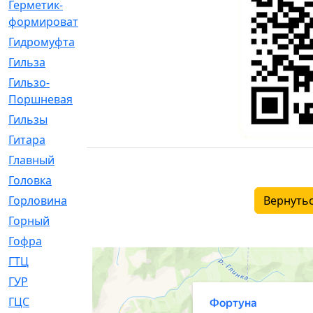
Герметик-
[3]
формирователь
Гидромуфта
[47]
Гильза
[56]
Гильзо-
[13]
Поршневая
Гильзы
[259]
Гитара
[7]
Главный
[29]
Головка
[28]
Горловина
[14]
Вернутьс
Горный
[1]
Гофра
[86]
ГТЦ
[96]
ГУР
[34]
ГЦC
[6]