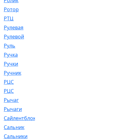
Ролик
[790]
Ротор
[2]
РТЦ
[475]
Рулевая
[974]
Рулевой
[585]
Руль
[12]
Ручка
[29]
Ручки
[3]
Ручник
[11]
РЦC
[12]
РЦС
[84]
Рычаг
[588]
Рычаги
[3]
Сайлентблок
[4208]
Сальник
[4340]
Сальники
[123]