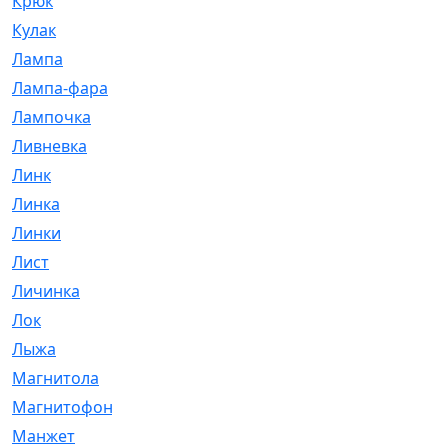
Крюк
[1]
Кулак
[9]
Лампа
[128]
Лампа-фара
[4]
Лампочка
[209]
Ливневка
[66]
Линк
[3]
Линка
[64]
Линки
[913]
Лист
[144]
Личинка
[3]
Лок
[1]
Лыжа
[23]
Магнитола
[11]
Магнитофон
[1]
Манжет
[194]