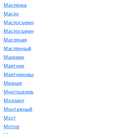
Маслёнка
[4]
Масло
[66]
Маслосъемные
[26]
Маслосъёмные
[480]
Масляная
[1]
Маслянный
[54]
Маховик
[6]
Маятник
[5]
Маятниковый
[13]
Медная
[2]
Многоцелевая
[1]
Молдинг
[14]
Монтажный
[1]
Мост
[10]
Мотор
[212]