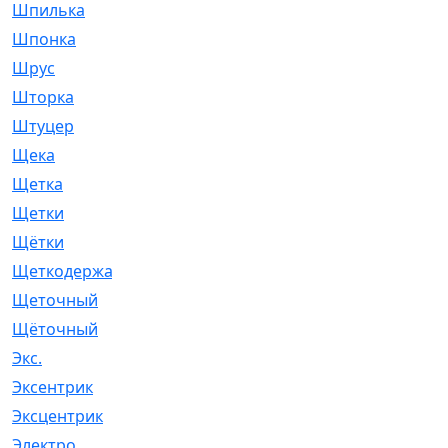
Шпилька
[215]
Шпонка
[19]
Шрус
[1107]
Шторка
[6]
Штуцер
[8]
Щека
[18]
Щетка
[31]
Щетки
[58]
Щётки
[124]
Щеткодержатель
[14]
Щеточный
[1]
Щёточный
[7]
Экс.
[4]
Эксентрик
[1]
Эксцентрик
[67]
Электро
[1]