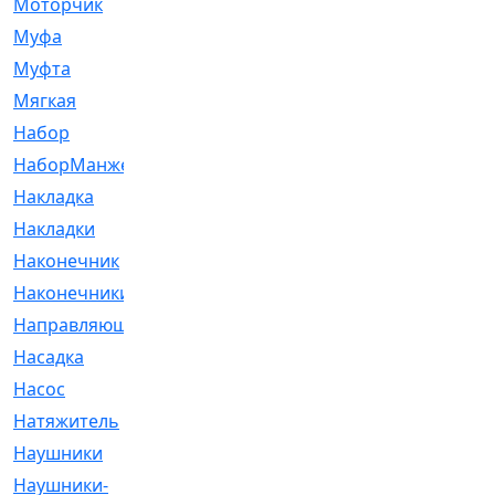
Моторчик
[6]
Муфа
[1]
Муфта
[9]
Мягкая
[3]
Набор
[6]
НаборМанжетГТЦ
[33]
Накладка
[51]
Накладки
[1]
Наконечник
[743]
Наконечники
[119]
Направляющая
[43]
Насадка
[16]
Насос
[356]
Натяжитель
[125]
Наушники
[8]
Наушники-
[2]