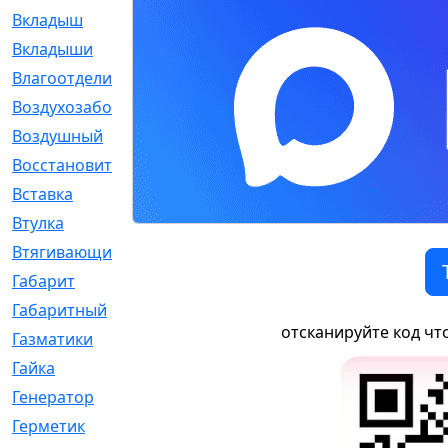
Вкладыш
[41]
Вкладыши
[1131]
Влагоотделитель
[2]
Воздухозаборник
[2]
Воздушный
[1]
Восстановительный
[1]
Вставка
[168]
Втулка
[1875]
Втягивающий
[22]
Габарит
[286]
Габаритный
[6]
отсканируйте код чт
Газматики
[117]
Гайка
[104]
Генератор
[148]
Герметик
[15]