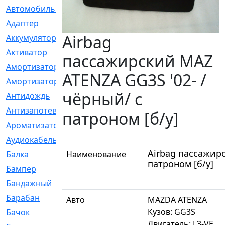
Автомобильный
[6]
Адаптер
[3]
Airbag
Аккумулятор
[2]
Активатор
[1]
пассажирский MAZ
Амортизатор
[608]
ATENZA GG3S '02- /
Амортизаторы
[21]
чёрный/ с
Антидождь
[1]
Антизапотеватель
[1]
патроном [б/у]
Ароматизатор
[35]
Аудиокабель
[2]
Airbag пассажир
Балка
Наименование
[58]
патроном [б/у]
Бампер
[137]
Бандажный
[6]
Барабан
[5]
Авто
MAZDA ATENZA
Кузов: GG3S
Бачок
[40]
Двигатель: L3-VE