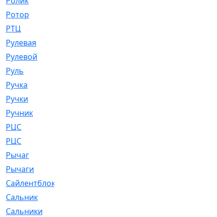
Ролик
[790]
Ротор
[2]
РТЦ
[475]
Рулевая
[974]
Рулевой
[585]
Руль
[12]
Ручка
[29]
Ручки
[3]
Ручник
[11]
РЦC
[12]
РЦС
[84]
Рычаг
[588]
Рычаги
[3]
Сайлентблок
[4208]
Сальник
[4340]
Сальники
[123]