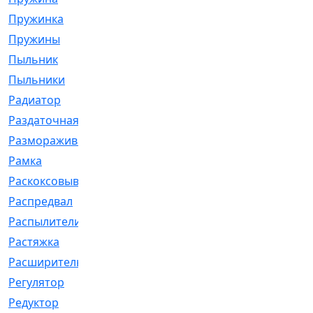
Пружинка
[1]
Пружины
[326]
Пыльник
[1202]
Пыльники
[5]
Радиатор
[916]
Раздаточная
[1]
Размораживатель
[1]
Рамка
[29]
Раскоксовывание
[4]
Распредвал
[41]
Распылители
[226]
Растяжка
[1]
Расширительный
[9]
Регулятор
[5]
Редуктор
[17]