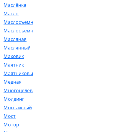
Маслёнка
[4]
Масло
[66]
Маслосъемные
[26]
Маслосъёмные
[480]
Масляная
[1]
Маслянный
[54]
Маховик
[6]
Маятник
[5]
Маятниковый
[13]
Медная
[2]
Многоцелевая
[1]
Молдинг
[14]
Монтажный
[1]
Мост
[10]
Мотор
[212]