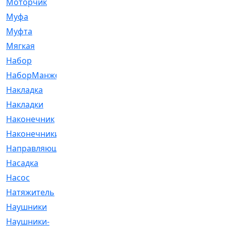
Моторчик
[6]
Муфа
[1]
Муфта
[9]
Мягкая
[3]
Набор
[6]
НаборМанжетГТЦ
[33]
Накладка
[51]
Накладки
[1]
Наконечник
[743]
Наконечники
[119]
Направляющая
[43]
Насадка
[16]
Насос
[356]
Натяжитель
[125]
Наушники
[8]
Наушники-
[2]