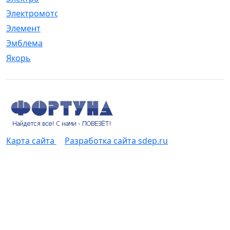
Электромотор
[1]
Элемент
[5]
Эмблема
[1]
Якорь
[4]
Карта сайта
Разработка сайта sdep.ru