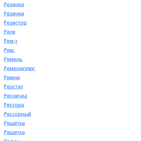
Резинка
[15]
Резинки
[6]
Резистор
[1]
Реле
[20]
Рем-т
[7]
Рем.
[2]
Ремень
[2060]
Ремкомплект
[1924]
Ремни
[21]
Реостат
[1]
Ресничка
[25]
Рессора
[51]
Рессорный
[107]
Решётка
[101]
Решетка
[21]