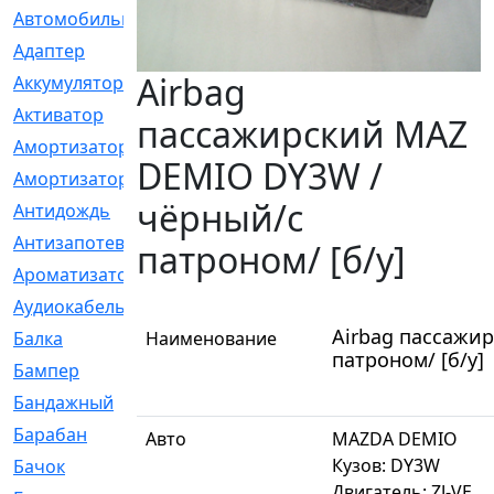
Автомобильный
[6]
Адаптер
[3]
Airbag
Аккумулятор
[2]
Активатор
[1]
пассажирский MAZ
Амортизатор
[608]
DEMIO DY3W /
Амортизаторы
[21]
чёрный/с
Антидождь
[1]
Антизапотеватель
[1]
патроном/ [б/у]
Ароматизатор
[35]
Аудиокабель
[2]
Airbag пассажи
Балка
Наименование
[58]
патроном/ [б/у]
Бампер
[137]
Бандажный
[6]
Барабан
[5]
Авто
MAZDA DEMIO
Кузов: DY3W
Бачок
[40]
Двигатель: ZJ-VE