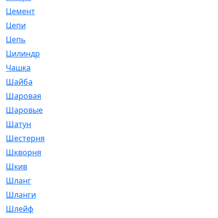
Цемент
[1]
Цепи
[314]
Цепь
[171]
Цилиндр
[55]
Чашка
[695]
Шайба
[37]
Шаровая
[900]
Шаровые
[1]
Шатун
[226]
Шестерня
[33]
Шкворня
[118]
Шкив
[129]
Шланг
[476]
Шланги
[36]
Шлейф
[70]