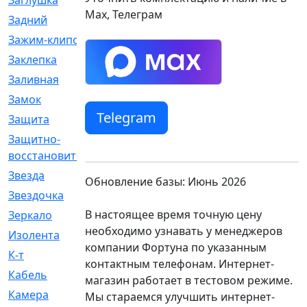
Заглушка
[21]
Max, Телеграм
Задний
[528]
Зажим-клипса
[1]
Заклепка
[1]
Заливная
[4]
Замок
[12]
Telegram
Защита
[79]
Защитно-
[4]
восстановительный
Звезда
[1]
Обновление базы: Июнь 2026
Звездочка
[5]
В настоящее время точную цену
Зеркало
[369]
необходимо узнавать у менеджеров
Изолента
[1]
компании Фортуна по указанным
К-т
[13]
контактным телефонам. Интернет-
Кабель
[50]
магазин работает в тестовом режиме.
Камера
[4]
Мы стараемся улучшить интернет-