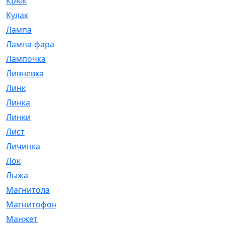
Крюк
[1]
Кулак
[9]
Лампа
[128]
Лампа-фара
[4]
Лампочка
[209]
Ливневка
[66]
Линк
[3]
Линка
[64]
Линки
[913]
Лист
[144]
Личинка
[3]
Лок
[1]
Лыжа
[23]
Магнитола
[11]
Магнитофон
[1]
Манжет
[194]