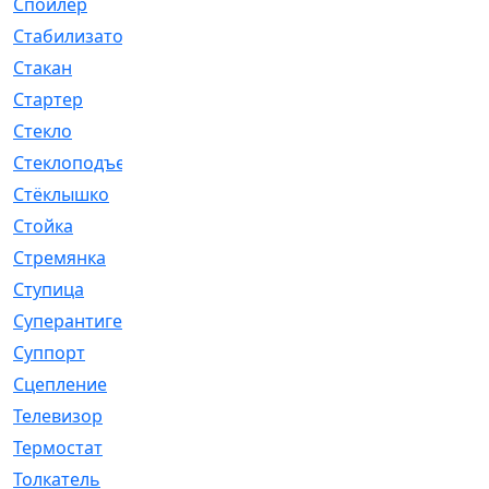
Спойлер
[29]
Стабилизатор
[596]
Стакан
[7]
Стартер
[176]
Стекло
[11]
Стеклоподъемник
[12]
Стёклышко
[20]
Стойка
[969]
Стремянка
[46]
Ступица
[775]
Суперантигель
[3]
Суппорт
[198]
Сцепление
[1]
Телевизор
[13]
Термостат
[323]
Толкатель
[4]