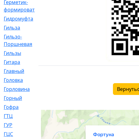
Герметик-
[3]
формирователь
Гидромуфта
[47]
Гильза
[56]
Гильзо-
[13]
Поршневая
Гильзы
[259]
Гитара
[7]
Главный
[29]
Головка
[28]
Горловина
[14]
Вернутьс
Горный
[1]
Гофра
[86]
ГТЦ
[96]
ГУР
[34]
ГЦC
[6]