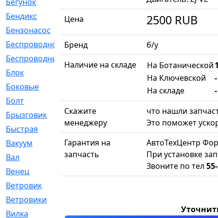
Бегунок
[21]
Бендикс
[26]
2500
RUB
Цена
Бензонасос
[17]
Беспроводное
[2]
Бренд
б/у
Беспроводные
[1]
Наличие на складе
На Ботанической
Блок
[81]
На Ключевской
Боковые
[4]
На складе
-
Болт
[247]
Скажите
что нашли запчаст
Брызговик
[77]
менеджеру
Это поможет ускор
Быстрая
[2]
Гарантия на
АвтоТехЦентр Фор
Вакуум
[23]
запчасть
При установке зап
Вал
[194]
Звоните по тел
55-
Венец
[16]
Ветровик
[132]
Ветровики
[2]
Уточнит
Вилка
[15]