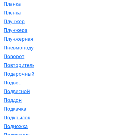
Планка
[21]
Пленка
[1]
Плунжер
[1]
Плунжера
[64]
Плунжерная
[91]
Пневмоподушка
[2]
Поворот
[12]
Повторитель
[86]
Подарочный
[3]
Подвес
[16]
Подвесной
[7]
Поддон
[18]
Подкачка
[5]
Подкрылок
[128]
Подножка
[16]