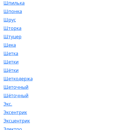
Шпилька
[215]
Шпонка
[19]
Шрус
[1107]
Шторка
[6]
Штуцер
[8]
Щека
[18]
Щетка
[31]
Щетки
[58]
Щётки
[124]
Щеткодержатель
[14]
Щеточный
[1]
Щёточный
[7]
Экс.
[4]
Эксентрик
[1]
Эксцентрик
[67]
Электро
[1]