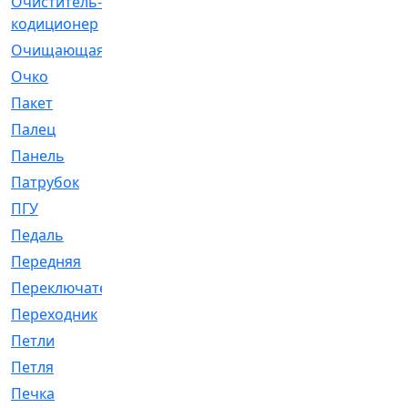
Очиститель-
[1]
кодиционер
Очищающая
[1]
Очко
[24]
Пакет
[1]
Палец
[4]
Панель
[61]
Патрубок
[248]
ПГУ
[2]
Педаль
[3]
Передняя
[22]
Переключатель
[36]
Переходник
[4]
Петли
[23]
Петля
[3]
Печка
[3]