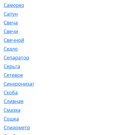
Саморез
[23]
Сапун
[33]
Свеча
[457]
Свечи
[272]
Свечной
[2]
Седло
[7]
Сепаратор
[6]
Серьга
[27]
Сетевое
[6]
Синхронизатор
[1]
Скоба
[4]
Сливная
[6]
Смазка
[24]
Сошка
[8]
Спидометр
[48]