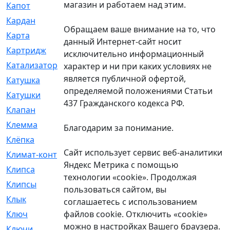
магазин и работаем над этим.
Капот
[144]
Кардан
[131]
Обращаем ваше внимание на то, что
Карта
[2]
данный Интернет-сайт носит
Картридж
[250]
исключительно информационный
Катализатор
[1]
характер и ни при каких условиях не
является публичной офертой,
Катушка
[2]
определяемой положениями Статьи
Катушки
[291]
437 Гражданского кодекса РФ.
Клапан
[375]
Клемма
[5]
Благодарим за понимание.
Клёпка
[2]
Сайт использует сервис веб-аналитики
Климат-контроль
[3]
Яндекс Метрика с помощью
Клипса
[21]
технологии «cookie». Продолжая
Клипсы
[321]
пользоваться сайтом, вы
Клык
[4]
соглашаетесь с использованием
файлов cookie. Отключить «cookie»
Ключ
[2]
можно в настройках Вашего браузера.
Ключи
[3]