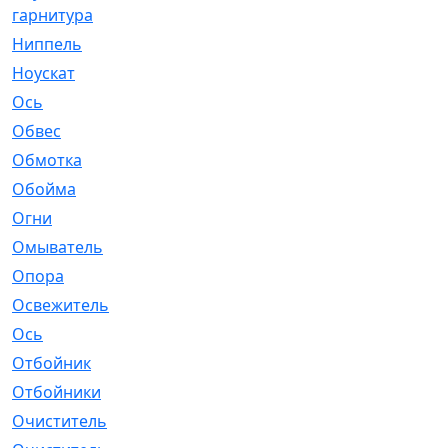
гарнитура
Ниппель
[1]
Ноускат
[53]
Оcь
[2]
Обвес
[3]
Обмотка
[4]
Обойма
[14]
Огни
[1]
Омыватель
[4]
Опора
[1]
Освежитель
[1]
Ось
[4]
Отбойник
[287]
Отбойники
[80]
Очиститель
[15]