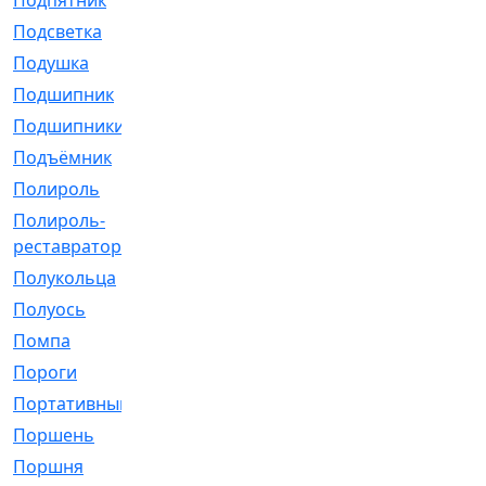
Подпятник
[1]
Подсветка
[1]
Подушка
[1540]
Подшипник
[1825]
Подшипники
[106]
Подъёмник
[1]
Полироль
[1]
Полироль-
[1]
реставратор
Полукольца
[107]
Полуось
[43]
Помпа
[537]
Пороги
[1]
Портативный
[1]
Поршень
[5]
Поршня
[833]