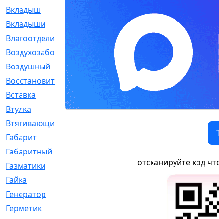
Вкладыш
[41]
Вкладыши
[1131]
Влагоотделитель
[2]
Воздухозаборник
[2]
Воздушный
[1]
Восстановительный
[1]
Вставка
[168]
Втулка
[1875]
Втягивающий
[22]
Габарит
[286]
Габаритный
[6]
отсканируйте код чт
Газматики
[117]
Гайка
[104]
Генератор
[148]
Герметик
[15]