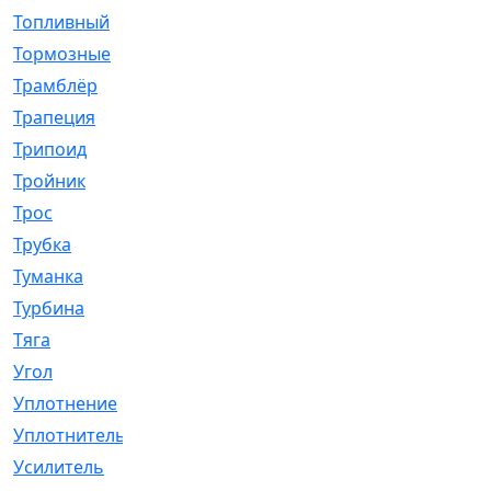
Топливный
[5]
Тормозные
[57]
Трамблёр
[54]
Трапеция
[2]
Трипоид
[16]
Тройник
[1]
Трос
[500]
Трубка
[39]
Туманка
[77]
Турбина
[69]
Тяга
[1264]
Угол
[2]
Уплотнение
[22]
Уплотнитель
[13]
Усилитель
[20]