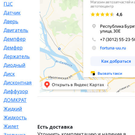
ГЦС
[74]
Датчик
[969]
Дверь
[249]
Двигатель
[64]
Демпфер
[2]
Демфер
[1]
Держатель
[5]
Диодный
[3]
Диск
[418]
Дисконтная
[1]
Диффузор
[1]
ДОМКРАТ
[1]
Жидкий
[5]
Жидкость
[80]
Жилет
[1]
Есть доставка
Уточнить комплектацию и наличие в