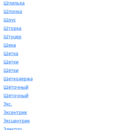
Шпилька
[215]
Шпонка
[19]
Шрус
[1107]
Шторка
[6]
Штуцер
[8]
Щека
[18]
Щетка
[31]
Щетки
[58]
Щётки
[124]
Щеткодержатель
[14]
Щёточный
[7]
Щеточный
[1]
Экс.
[4]
Эксентрик
[1]
Эксцентрик
[67]
Электро
[1]