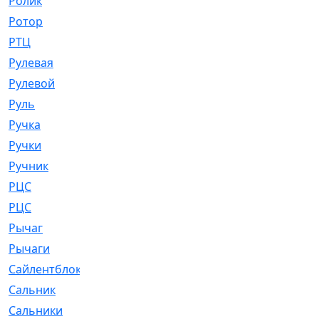
Ролик
[790]
Ротор
[2]
РТЦ
[475]
Рулевая
[974]
Рулевой
[585]
Руль
[12]
Ручка
[29]
Ручки
[3]
Ручник
[11]
РЦC
[12]
РЦС
[84]
Рычаг
[588]
Рычаги
[3]
Сайлентблок
[4208]
Сальник
[4340]
Сальники
[123]