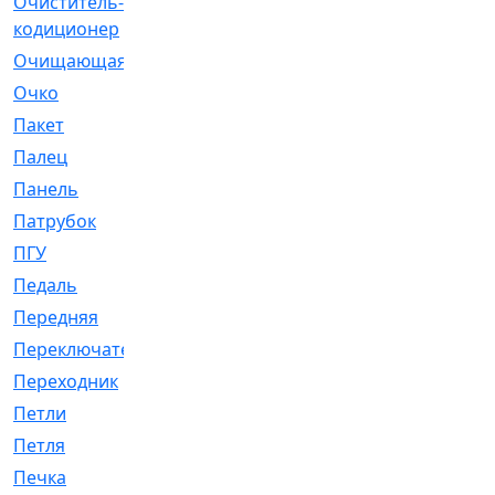
Очиститель-
[1]
кодиционер
Очищающая
[1]
Очко
[24]
Пакет
[1]
Палец
[4]
Панель
[61]
Патрубок
[248]
ПГУ
[2]
Педаль
[3]
Передняя
[22]
Переключатель
[36]
Переходник
[4]
Петли
[23]
Петля
[3]
Печка
[3]