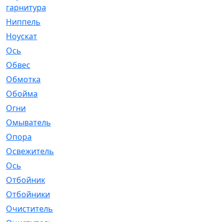
гарнитура
Ниппель
[1]
Ноускат
[53]
Оcь
[2]
Обвес
[3]
Обмотка
[4]
Обойма
[14]
Огни
[1]
Омыватель
[4]
Опора
[1]
Освежитель
[1]
Ось
[4]
Отбойник
[287]
Отбойники
[80]
Очиститель
[15]