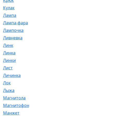
Крюк
[1]
Кулак
[9]
Лампа
[128]
Лампа-фара
[4]
Лампочка
[209]
Ливневка
[66]
Линк
[3]
Линка
[64]
Линки
[913]
Лист
[144]
Личинка
[3]
Лок
[1]
Лыжа
[23]
Магнитола
[11]
Магнитофон
[1]
Манжет
[194]