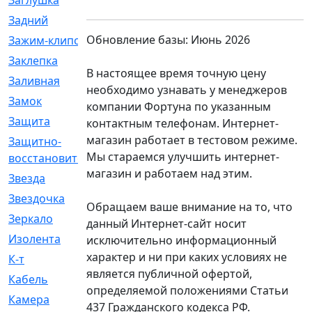
Заглушка
[21]
Задний
[528]
Обновление базы: Июнь 2026
Зажим-клипса
[1]
Заклепка
[1]
В настоящее время точную цену
Заливная
[4]
необходимо узнавать у менеджеров
Замок
[12]
компании Фортуна по указанным
Защита
[79]
контактным телефонам. Интернет-
магазин работает в тестовом режиме.
Защитно-
[4]
Мы стараемся улучшить интернет-
восстановительный
магазин и работаем над этим.
Звезда
[1]
Звездочка
[5]
Обращаем ваше внимание на то, что
Зеркало
[369]
данный Интернет-сайт носит
Изолента
[1]
исключительно информационный
характер и ни при каких условиях не
К-т
[13]
является публичной офертой,
Кабель
[50]
определяемой положениями Статьи
Камера
[4]
437 Гражданского кодекса РФ.