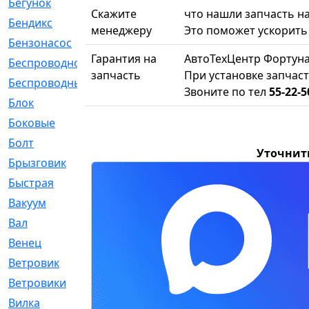
Бегунок
[21]
Скажите
что нашли запчасть на
Бендикс
[26]
менеджеру
Это поможет ускорить 
Бензонасос
[17]
Гарантия на
АвтоТехЦентр Фортуна
Беспроводное
[2]
запчасть
При установке запчаст
Беспроводные
[1]
Звоните по тел
55-22-5
Блок
[81]
Боковые
[4]
Болт
[247]
Уточнит
Брызговик
[77]
Быстрая
[2]
Вакуум
[23]
Вал
[194]
Венец
[16]
Ветровик
[132]
Ветровики
[2]
Вилка
[15]