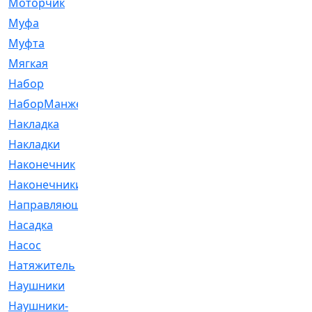
Моторчик
[6]
Муфа
[1]
Муфта
[9]
Мягкая
[3]
Набор
[6]
НаборМанжетГТЦ
[33]
Накладка
[51]
Накладки
[1]
Наконечник
[743]
Наконечники
[119]
Направляющая
[43]
Насадка
[16]
Насос
[356]
Натяжитель
[125]
Наушники
[8]
Наушники-
[2]