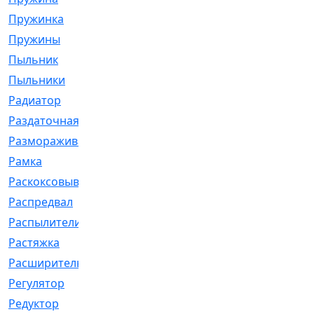
Пружинка
[1]
Пружины
[326]
Пыльник
[1202]
Пыльники
[5]
Радиатор
[916]
Раздаточная
[1]
Размораживатель
[1]
Рамка
[29]
Раскоксовывание
[4]
Распредвал
[41]
Распылители
[226]
Растяжка
[1]
Расширительный
[9]
Регулятор
[5]
Редуктор
[17]