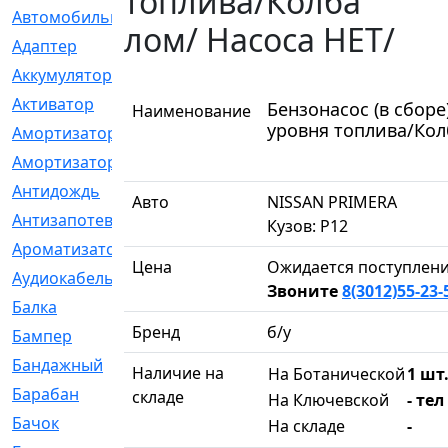
топлива/Колба
Автомобильный
[6]
лом/ Насоса НЕТ/
Адаптер
[3]
Аккумулятор
[2]
Активатор
[1]
Бензонасос (в сборе
Наименование
уровня топлива/Кол
Амортизатор
[608]
Амортизаторы
[21]
Антидождь
[1]
Авто
NISSAN PRIMERA
Антизапотеватель
[1]
Кузов: P12
Ароматизатор
[35]
Цена
Ожидается поступлени
Аудиокабель
[2]
Звоните
8(3012)55-23-
Балка
[58]
Бренд
б/у
Бампер
[137]
Бандажный
[6]
Наличие на
На Ботанической
1 шт.
Барабан
[5]
складе
На Ключевской
- тел
Бачок
[40]
На складе
-