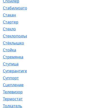
Спойлер
[29]
Стабилизатор
[596]
Стакан
[7]
Стартер
[176]
Стекло
[11]
Стеклоподъемник
[12]
Стёклышко
[20]
Стойка
[969]
Стремянка
[46]
Ступица
[775]
Суперантигель
[3]
Суппорт
[198]
Сцепление
[1]
Телевизор
[13]
Термостат
[323]
Толкатель
[4]