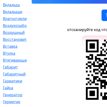
Вкладыш
[41]
Вкладыши
[1131]
Влагоотделитель
[2]
Воздухозаборник
[2]
отсканируйте код чт
Воздушный
[1]
Восстановительный
[1]
Вставка
[168]
Втулка
[1875]
Втягивающий
[22]
Габарит
[286]
Габаритный
[6]
Газматики
[117]
Гайка
[104]
Генератор
[148]
Герметик
[15]