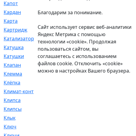
Капот
[144]
Кардан
[131]
Благодарим за понимание.
Карта
[2]
Сайт использует сервис веб-аналитики
Картридж
[250]
Яндекс Метрика с помощью
Катализатор
[1]
технологии «cookie». Продолжая
Катушка
[2]
пользоваться сайтом, вы
соглашаетесь с использованием
Катушки
[291]
файлов cookie. Отключить «cookie»
Клапан
[375]
можно в настройках Вашего браузера.
Клемма
[5]
Клёпка
[2]
Климат-контроль
[3]
Клипса
[21]
Клипсы
[321]
Клык
[4]
Ключ
[2]
Ключи
[3]