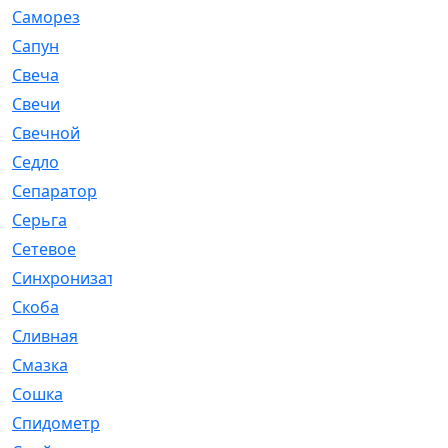
Саморез
[23]
Сапун
[33]
Свеча
[457]
Свечи
[272]
Свечной
[2]
Седло
[7]
Сепаратор
[6]
Серьга
[27]
Сетевое
[6]
Синхронизатор
[1]
Скоба
[4]
Сливная
[6]
Смазка
[24]
Сошка
[8]
Спидометр
[48]