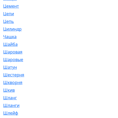
Цемент
[1]
Цепи
[314]
Цепь
[171]
Цилиндр
[55]
Чашка
[695]
Шайба
[37]
Шаровая
[900]
Шаровые
[1]
Шатун
[226]
Шестерня
[33]
Шкворня
[118]
Шкив
[129]
Шланг
[476]
Шланги
[36]
Шлейф
[70]