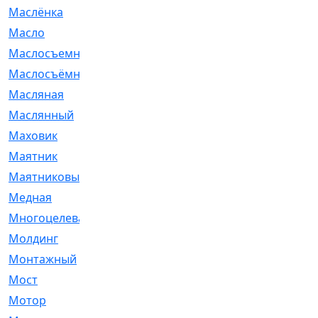
Маслёнка
[4]
Масло
[66]
Маслосъемные
[26]
Маслосъёмные
[480]
Масляная
[1]
Маслянный
[54]
Маховик
[6]
Маятник
[5]
Маятниковый
[13]
Медная
[2]
Многоцелевая
[1]
Молдинг
[14]
Монтажный
[1]
Мост
[10]
Мотор
[212]