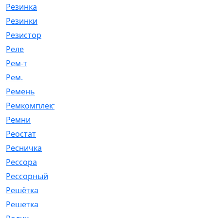
Резинка
[15]
Резинки
[6]
Резистор
[1]
Реле
[20]
Рем-т
[7]
Рем.
[2]
Ремень
[2060]
Ремкомплект
[1924]
Ремни
[21]
Реостат
[1]
Ресничка
[25]
Рессора
[51]
Рессорный
[107]
Решётка
[101]
Решетка
[21]