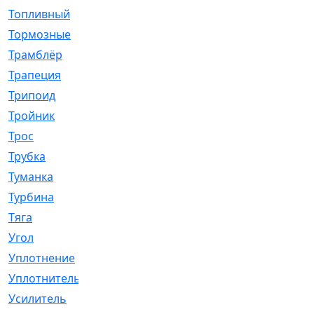
Топливный
[5]
Тормозные
[57]
Трамблёр
[54]
Трапеция
[2]
Трипоид
[16]
Тройник
[1]
Трос
[500]
Трубка
[39]
Туманка
[77]
Турбина
[69]
Тяга
[1264]
Угол
[2]
Уплотнение
[22]
Уплотнитель
[13]
Усилитель
[20]