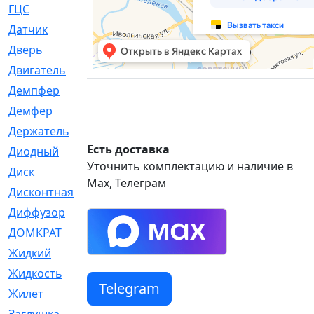
ГЦС
[74]
Датчик
[969]
Дверь
[249]
Двигатель
[64]
Демпфер
[2]
Демфер
[1]
Держатель
[5]
Есть доставка
Диодный
[3]
Уточнить комплектацию и наличие в
Диск
[418]
Max, Телеграм
Дисконтная
[1]
Диффузор
[1]
ДОМКРАТ
[1]
Жидкий
[5]
Жидкость
[80]
Telegram
Жилет
[1]