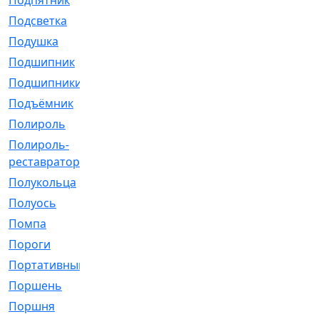
Подпятник
[1]
Подсветка
[1]
Подушка
[1540]
Подшипник
[1825]
Подшипники
[106]
Подъёмник
[1]
Полироль
[1]
Полироль-
[1]
реставратор
Полукольца
[107]
Полуось
[43]
Помпа
[537]
Пороги
[1]
Портативный
[1]
Поршень
[5]
Поршня
[833]