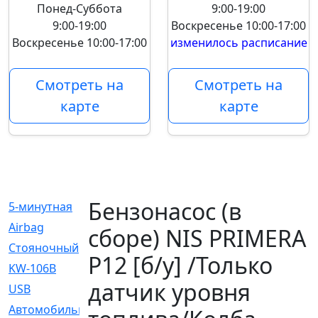
Понед-Суббота
9:00-19:00
9:00-19:00
Воскресенье
10:00-17:00
Воскресенье
10:00-17:00
изменилось расписание
Смотреть на
Смотреть на
карте
карте
Бензонасос (в
5-минутная
[1]
Airbag
[18]
сборе) NIS PRIMERA
Cтояночный
[1]
P12 [б/у] /Только
KW-106B
[0]
датчик уровня
USB
[6]
Автомобильное
[6]