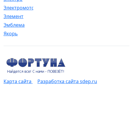
Электромотор
[1]
Элемент
[5]
Эмблема
[1]
Якорь
[4]
Карта сайта
Разработка сайта sdep.ru