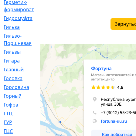
Герметик-
[3]
формирователь
Гидромуфта
[47]
Вернутьс
Гильза
[56]
Гильзо-
[13]
Поршневая
Гильзы
[259]
Гитара
[7]
Главный
[29]
Головка
[28]
Горловина
[14]
Горный
[1]
Гофра
[86]
ГТЦ
[96]
ГУР
[34]
ГЦC
[6]