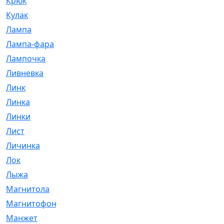
Крюк
[1]
Кулак
[9]
Лампа
[128]
Лампа-фара
[4]
Лампочка
[209]
Ливневка
[66]
Линк
[3]
Линка
[64]
Линки
[913]
Лист
[144]
Личинка
[3]
Лок
[1]
Лыжа
[23]
Магнитола
[11]
Магнитофон
[1]
Манжет
[194]