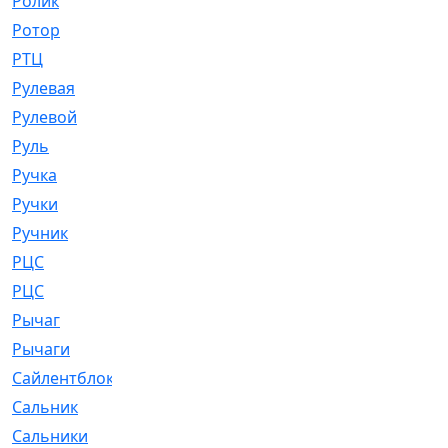
Ролик
[790]
Ротор
[2]
РТЦ
[475]
Рулевая
[974]
Рулевой
[585]
Руль
[12]
Ручка
[29]
Ручки
[3]
Ручник
[11]
РЦC
[12]
РЦС
[84]
Рычаг
[588]
Рычаги
[3]
Сайлентблок
[4208]
Сальник
[4340]
Сальники
[123]