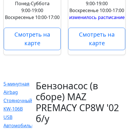
Понед-Суббота
9:00-19:00
9:00-19:00
Воскресенье
10:00-17:00
Воскресенье
10:00-17:00
изменилось расписание
Смотреть на
Смотреть на
карте
карте
Бензонасос (в
5-минутная
[1]
Airbag
[18]
сборе) MAZ
Cтояночный
[1]
PREMACY CP8W '02
KW-106B
[0]
б/у
USB
[6]
Автомобильное
[6]