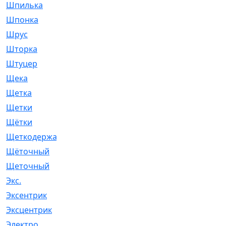
Шпилька
[215]
Шпонка
[19]
Шрус
[1107]
Шторка
[6]
Штуцер
[8]
Щека
[18]
Щетка
[31]
Щетки
[58]
Щётки
[124]
Щеткодержатель
[14]
Щёточный
[7]
Щеточный
[1]
Экс.
[4]
Эксентрик
[1]
Эксцентрик
[67]
Электро
[1]