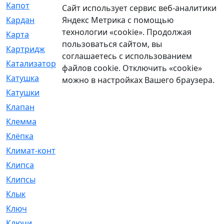
Капот
[144]
Сайт использует сервис веб-аналитики
Яндекс Метрика с помощью
Кардан
[131]
технологии «cookie». Продолжая
Карта
[2]
пользоваться сайтом, вы
Картридж
[250]
соглашаетесь с использованием
Катализатор
[1]
файлов cookie. Отключить «cookie»
Катушка
[2]
можно в настройках Вашего браузера.
Катушки
[291]
Клапан
[375]
Клемма
[5]
Клёпка
[2]
Климат-контроль
[3]
Клипса
[21]
Клипсы
[321]
Клык
[4]
Ключ
[2]
Ключи
[3]