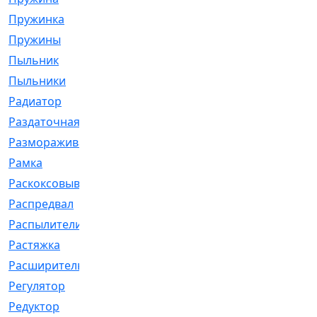
Пружинка
[1]
Пружины
[326]
Пыльник
[1202]
Пыльники
[5]
Радиатор
[916]
Раздаточная
[1]
Размораживатель
[1]
Рамка
[29]
Раскоксовывание
[4]
Распредвал
[41]
Распылители
[226]
Растяжка
[1]
Расширительный
[9]
Регулятор
[5]
Редуктор
[17]