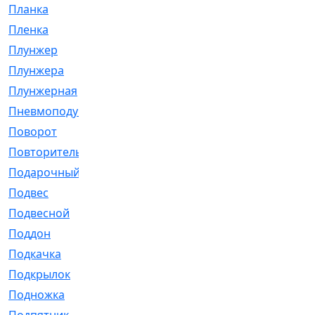
Планка
[21]
Пленка
[1]
Плунжер
[1]
Плунжера
[64]
Плунжерная
[91]
Пневмоподушка
[2]
Поворот
[12]
Повторитель
[86]
Подарочный
[3]
Подвес
[16]
Подвесной
[7]
Поддон
[18]
Подкачка
[5]
Подкрылок
[128]
Подножка
[16]