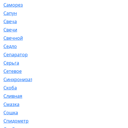
Саморез
[23]
Сапун
[33]
Свеча
[457]
Свечи
[272]
Свечной
[2]
Седло
[7]
Сепаратор
[6]
Серьга
[27]
Сетевое
[6]
Синхронизатор
[1]
Скоба
[4]
Сливная
[6]
Смазка
[24]
Сошка
[8]
Спидометр
[48]