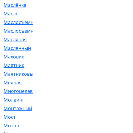
Маслёнка
[4]
Масло
[66]
Маслосъемные
[26]
Маслосъёмные
[480]
Масляная
[1]
Маслянный
[54]
Маховик
[6]
Маятник
[5]
Маятниковый
[13]
Медная
[2]
Многоцелевая
[1]
Молдинг
[14]
Монтажный
[1]
Мост
[10]
Мотор
[212]