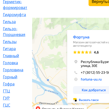
Вернутьс
Герметик-
[3]
формирователь
Гидромуфта
[47]
Гильза
[56]
Гильзо-
[13]
Поршневая
Гильзы
[259]
Гитара
[7]
Главный
[29]
Головка
[28]
Горловина
[14]
Горный
[1]
Гофра
[86]
ГТЦ
[96]
ГУР
[34]
ГЦC
[6]