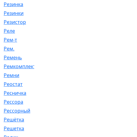
Резинка
[15]
Резинки
[6]
Резистор
[1]
Реле
[20]
Рем-т
[7]
Рем.
[2]
Ремень
[2060]
Ремкомплект
[1924]
Ремни
[21]
Реостат
[1]
Ресничка
[25]
Рессора
[51]
Рессорный
[107]
Решётка
[101]
Решетка
[21]