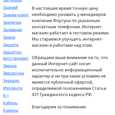
Заглушка
[21]
Задний
[528]
В настоящее время точную цену
необходимо узнавать у менеджеров
Зажим-клипса
[1]
компании Фортуна по указанным
Заклепка
[1]
контактным телефонам. Интернет-
Заливная
[4]
магазин работает в тестовом режиме.
Замок
[12]
Мы стараемся улучшить интернет-
Защита
[79]
магазин и работаем над этим.
Защитно-
[4]
Обращаем ваше внимание на то, что
восстановительный
данный Интернет-сайт носит
Звезда
[1]
исключительно информационный
Звездочка
[5]
характер и ни при каких условиях не
Зеркало
[369]
является публичной офертой,
Изолента
[1]
определяемой положениями Статьи
437 Гражданского кодекса РФ.
К-т
[13]
Кабель
[50]
Благодарим за понимание.
Камера
[4]