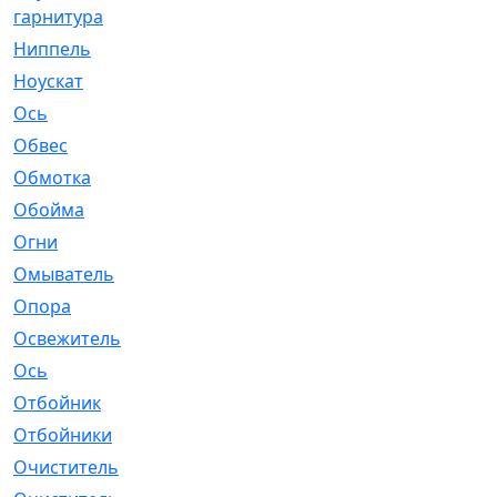
гарнитура
Ниппель
[1]
Ноускат
[53]
Оcь
[2]
Обвес
[3]
Обмотка
[4]
Обойма
[14]
Огни
[1]
Омыватель
[4]
Опора
[1]
Освежитель
[1]
Ось
[4]
Отбойник
[287]
Отбойники
[80]
Очиститель
[15]