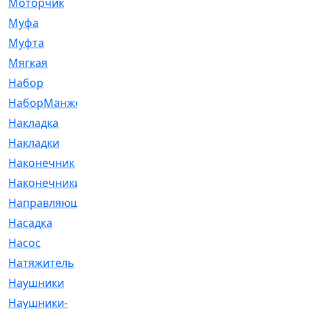
Моторчик
[6]
Муфа
[1]
Муфта
[9]
Мягкая
[3]
Набор
[6]
НаборМанжетГТЦ
[33]
Накладка
[51]
Накладки
[1]
Наконечник
[743]
Наконечники
[119]
Направляющая
[43]
Насадка
[16]
Насос
[356]
Натяжитель
[125]
Наушники
[8]
Наушники-
[2]