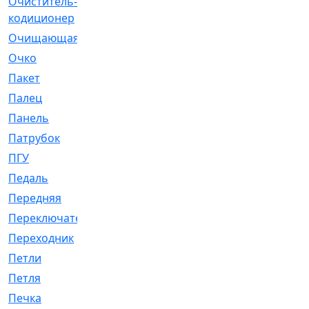
Очиститель-
[1]
кодиционер
Очищающая
[1]
Очко
[24]
Пакет
[1]
Палец
[4]
Панель
[61]
Патрубок
[248]
ПГУ
[2]
Педаль
[3]
Передняя
[22]
Переключатель
[36]
Переходник
[4]
Петли
[23]
Петля
[3]
Печка
[3]