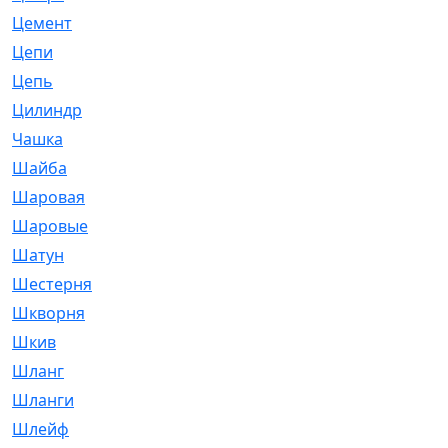
Цемент
[1]
Цепи
[314]
Цепь
[171]
Цилиндр
[55]
Чашка
[695]
Шайба
[37]
Шаровая
[900]
Шаровые
[1]
Шатун
[226]
Шестерня
[33]
Шкворня
[118]
Шкив
[129]
Шланг
[476]
Шланги
[36]
Шлейф
[70]