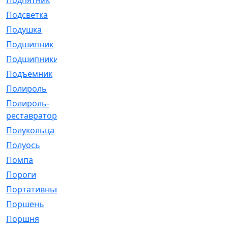
Подпятник
[1]
Подсветка
[1]
Подушка
[1540]
Подшипник
[1825]
Подшипники
[106]
Подъёмник
[1]
Полироль
[1]
Полироль-
[1]
реставратор
Полукольца
[107]
Полуось
[43]
Помпа
[537]
Пороги
[1]
Портативный
[1]
Поршень
[5]
Поршня
[833]