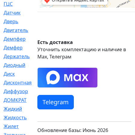
ГЦС
[74]
Датчик
[969]
Дверь
[249]
Двигатель
[64]
Демпфер
[2]
Есть доставка
Демфер
[1]
Уточнить комплектацию и наличие в
Держатель
[5]
Max, Телеграм
Диодный
[3]
Диск
[418]
Дисконтная
[1]
Диффузор
[1]
ДОМКРАТ
[1]
Telegram
Жидкий
[5]
Жидкость
[80]
Жилет
[1]
Обновление базы: Июнь 2026