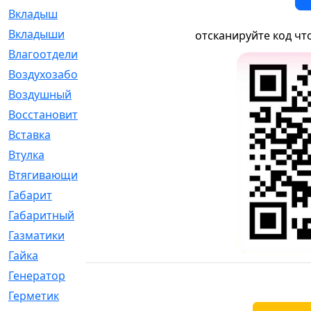
Вкладыш
[41]
Вкладыши
[1131]
отсканируйте код чт
Влагоотделитель
[2]
Воздухозаборник
[2]
Воздушный
[1]
Восстановительный
[1]
Вставка
[168]
Втулка
[1875]
Втягивающий
[22]
Габарит
[286]
Габаритный
[6]
Газматики
[117]
Гайка
[104]
Генератор
[148]
Герметик
[15]