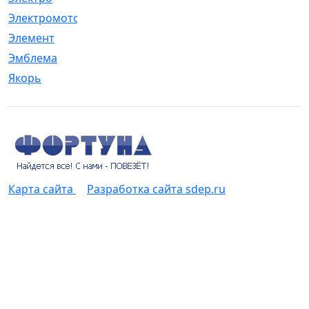
Электромотор
[1]
Элемент
[5]
Эмблема
[1]
Якорь
[4]
Карта сайта
Разработка сайта sdep.ru