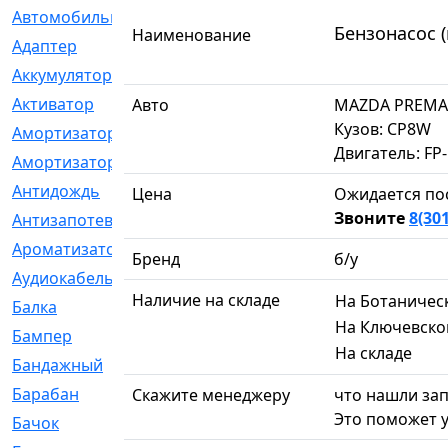
Автомобильный
[6]
Бензонасос 
Наименование
Адаптер
[3]
Аккумулятор
[2]
Активатор
[1]
Авто
MAZDA PREMA
Кузов: CP8W
Амортизатор
[608]
Двигатель: FP
Амортизаторы
[21]
Антидождь
[1]
Цена
Ожидается по
Звоните
8(30
Антизапотеватель
[1]
Ароматизатор
[35]
Бренд
б/у
Аудиокабель
[2]
Наличие на складе
На Ботаничес
Балка
[58]
На Ключевско
Бампер
[137]
На складе
Бандажный
[6]
Барабан
[5]
Скажите менеджеру
что нашли зап
Это поможет у
Бачок
[40]