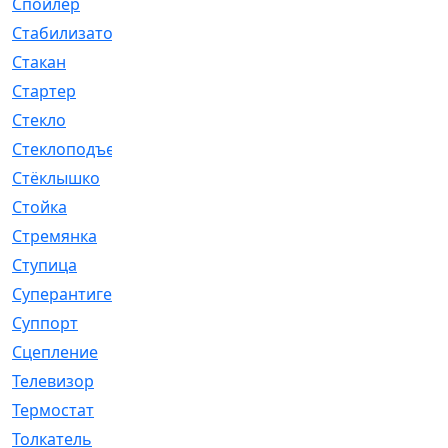
Спойлер
[29]
Стабилизатор
[596]
Стакан
[7]
Стартер
[176]
Стекло
[11]
Стеклоподъемник
[12]
Стёклышко
[20]
Стойка
[969]
Стремянка
[46]
Ступица
[775]
Суперантигель
[3]
Суппорт
[198]
Сцепление
[1]
Телевизор
[13]
Термостат
[323]
Толкатель
[4]