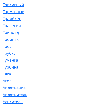
Топливный
[5]
Тормозные
[57]
Трамблёр
[54]
Трапеция
[2]
Трипоид
[16]
Тройник
[1]
Трос
[500]
Трубка
[39]
Туманка
[77]
Турбина
[69]
Тяга
[1264]
Угол
[2]
Уплотнение
[22]
Уплотнитель
[13]
Усилитель
[20]