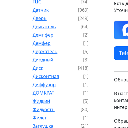
ГЦС
[74]
Есть 
Датчик
[969]
Уточн
Дверь
[249]
Двигатель
[64]
Демпфер
[2]
Демфер
[1]
Держатель
[5]
Te
Диодный
[3]
Диск
[418]
Дисконтная
[1]
Обнов
Диффузор
[1]
ДОМКРАТ
[1]
В нас
конта
Жидкий
[5]
интер
Жидкость
[80]
Жилет
[1]
Обращ
Заглушка
[21]
харак