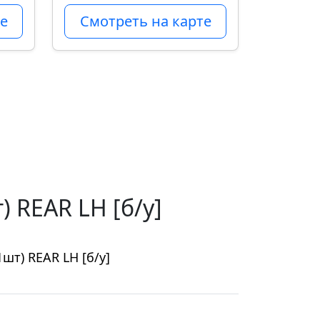
е
Смотреть на карте
 REAR LH [б/у]
шт) REAR LH [б/у]