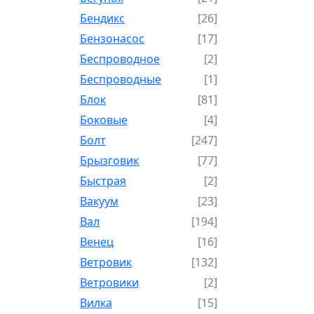
Бендикс
[26]
Бензонасос
[17]
Беспроводное
[2]
Беспроводные
[1]
Блок
[81]
Боковые
[4]
Болт
[247]
Брызговик
[77]
Быстрая
[2]
Вакуум
[23]
Вал
[194]
Венец
[16]
Ветровик
[132]
Ветровики
[2]
Вилка
[15]