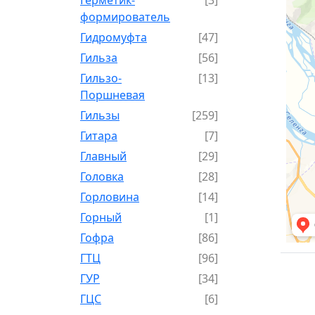
формирователь
Гидромуфта
[47]
Гильза
[56]
Гильзо-
[13]
Поршневая
Гильзы
[259]
Гитара
[7]
Главный
[29]
Головка
[28]
Горловина
[14]
Горный
[1]
Гофра
[86]
ГТЦ
[96]
ГУР
[34]
ГЦC
[6]