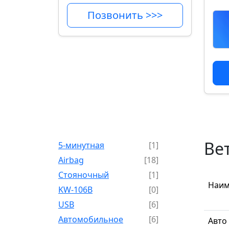
Позвонить >>>
Ве
5-минутная
[1]
Airbag
[18]
Cтояночный
[1]
Наим
KW-106B
[0]
USB
[6]
Автомобильное
[6]
Авто