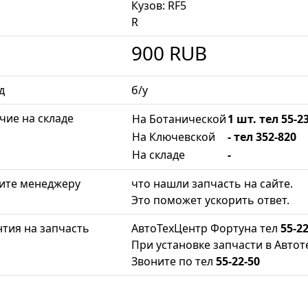
Кузов: RF5
R
900
RUB
д
б/у
чие на складе
На Ботанической
1 шт. тел 55-2
На Ключевской
- тел 352-820
На складе
-
ите менеджеру
что нашли запчасть на сайте.
Это поможет ускорить ответ.
нтия на запчасть
АвтоТехЦентр Фортуна тел
55-22
При установке запчасти в Автот
Звоните по тел
55-22-50