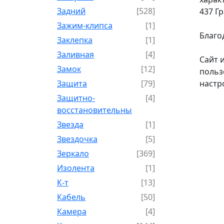
Задний
[528]
437 Г
Зажим-клипса
[1]
Благо
Заклепка
[1]
Заливная
[4]
Сайт 
Замок
[12]
польз
Защита
[79]
настр
Защитно-
[4]
восстановительный
Звезда
[1]
Звездочка
[5]
Зеркало
[369]
Изолента
[1]
К-т
[13]
Кабель
[50]
Камера
[4]