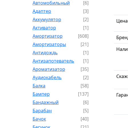
Автомобильный
[6]
Адаптер
[3]
Аккумулятор
[2]
Цена
Активатор
[1]
Амортизатор
[608]
Брен
Амортизаторы
[21]
Нали
Антидождь
[1]
Антизапотеватель
[1]
Ароматизатор
[35]
Скаж
Аудиокабель
[2]
Балка
[58]
Бампер
[137]
Гара
Бандажный
[6]
Барабан
[5]
Бачок
[40]
Бегунок
[21]