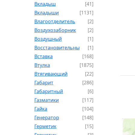
Вкладыш
[41]
Вкладыши
[1131]
Влагоотделитель
[2]
Воздухозаборник
[2]
Воздушный
[1]
Восстановительный
[1]
Вставка
[168]
Втулка
[1875]
Втягивающий
[22]
Габарит
[286]
Габаритный
[6]
Газматики
[117]
Гайка
[104]
Генератор
[148]
Герметик
[15]
Герметик-
[3]