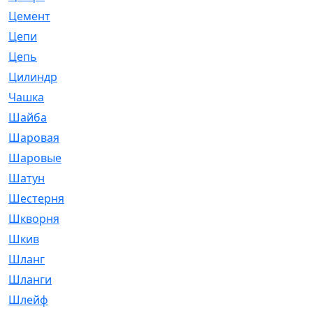
Цемент
[1]
Цепи
[314]
Цепь
[171]
Цилиндр
[55]
Чашка
[695]
Шайба
[37]
Шаровая
[900]
Шаровые
[1]
Шатун
[226]
Шестерня
[33]
Шкворня
[118]
Шкив
[129]
Шланг
[476]
Шланги
[36]
Шлейф
[70]