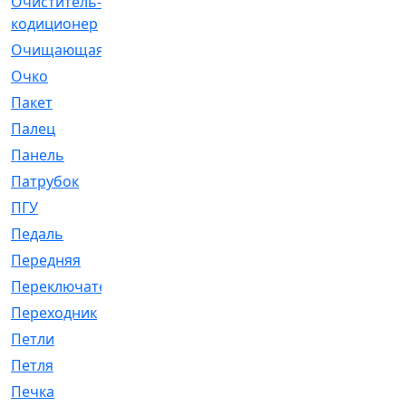
Очиститель-
[1]
кодиционер
Очищающая
[1]
Очко
[24]
Пакет
[1]
Палец
[4]
Панель
[61]
Патрубок
[248]
ПГУ
[2]
Педаль
[3]
Передняя
[22]
Переключатель
[36]
Переходник
[4]
Петли
[23]
Петля
[3]
Печка
[3]