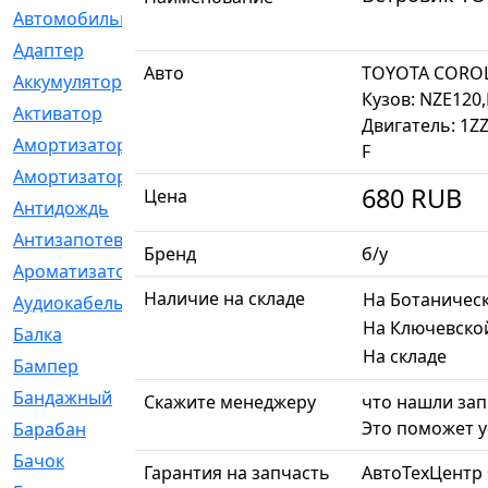
Автомобильный
[6]
Адаптер
[3]
Авто
TOYOTA COROL
Аккумулятор
[2]
Кузов: NZE120,
Активатор
[1]
Двигатель: 1Z
Амортизатор
[608]
F
Амортизаторы
[21]
680
RUB
Цена
Антидождь
[1]
Антизапотеватель
[1]
Бренд
б/у
Ароматизатор
[35]
Наличие на складе
На Ботаничес
Аудиокабель
[2]
На Ключевско
Балка
[58]
На складе
Бампер
[137]
Бандажный
[6]
Скажите менеджеру
что нашли зап
Это поможет у
Барабан
[5]
Бачок
[40]
Гарантия на запчасть
АвтоТехЦентр