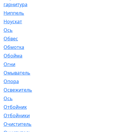
гарнитура
Ниппель
[1]
Ноускат
[53]
Оcь
[2]
Обвес
[3]
Обмотка
[4]
Обойма
[14]
Огни
[1]
Омыватель
[4]
Опора
[1]
Освежитель
[1]
Ось
[4]
Отбойник
[287]
Отбойники
[80]
Очиститель
[15]