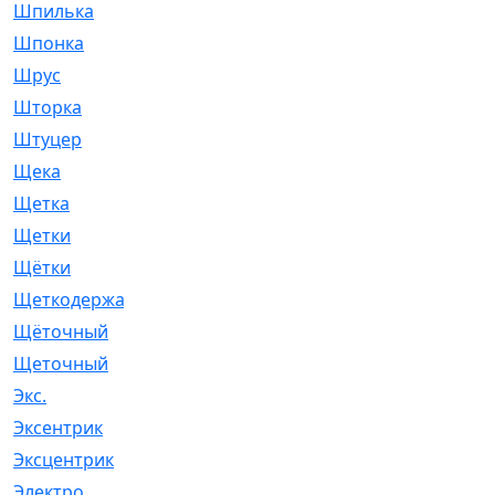
Шпилька
[215]
Шпонка
[19]
Шрус
[1107]
Шторка
[6]
Штуцер
[8]
Щека
[18]
Щетка
[31]
Щетки
[58]
Щётки
[124]
Щеткодержатель
[14]
Щёточный
[7]
Щеточный
[1]
Экс.
[4]
Эксентрик
[1]
Эксцентрик
[67]
Электро
[1]