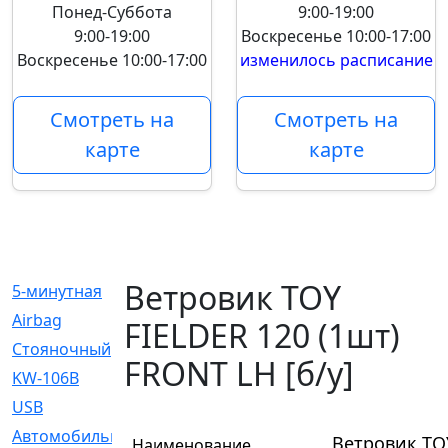
Понед-Суббота
9:00-19:00
9:00-19:00
Воскресенье
10:00-17:00
Воскресенье
10:00-17:00
изменилось расписание
Смотреть на
Смотреть на
карте
карте
Ветровик TOY
5-минутная
[1]
Airbag
[18]
FIELDER 120 (1шт)
Cтояночный
[1]
FRONT LH [б/у]
KW-106B
[0]
USB
[6]
Автомобильное
[6]
Ветровик TOY
Наименование