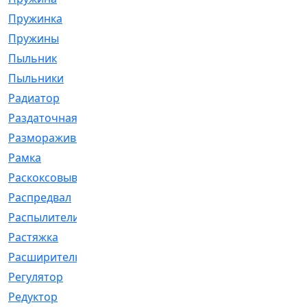
Пружинка
[1]
Пружины
[326]
Пыльник
[1202]
Пыльники
[5]
Радиатор
[916]
Раздаточная
[1]
Размораживатель
[1]
Рамка
[29]
Раскоксовывание
[4]
Распредвал
[41]
Распылители
[226]
Растяжка
[1]
Расширительный
[9]
Регулятор
[5]
Редуктор
[17]