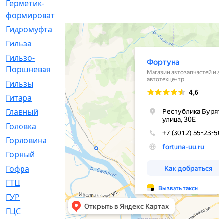
Герметик-
[3]
формирователь
Гидромуфта
[47]
Гильза
[56]
Гильзо-
[13]
Поршневая
Гильзы
[259]
Гитара
[7]
Главный
[29]
Головка
[28]
Горловина
[14]
Горный
[1]
Гофра
[86]
ГТЦ
[96]
ГУР
[34]
ГЦC
[6]