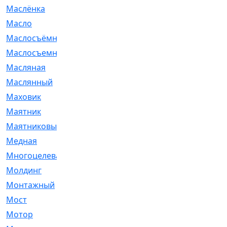
Маслёнка
[4]
Масло
[66]
Маслосъёмные
[480]
Маслосъемные
[26]
Масляная
[1]
Маслянный
[54]
Маховик
[6]
Маятник
[5]
Маятниковый
[13]
Медная
[2]
Многоцелевая
[1]
Молдинг
[14]
Монтажный
[1]
Мост
[10]
Мотор
[212]