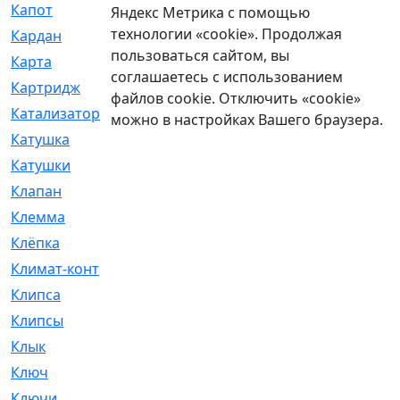
Капот
[144]
Яндекс Метрика с помощью
технологии «cookie». Продолжая
Кардан
[131]
пользоваться сайтом, вы
Карта
[2]
соглашаетесь с использованием
Картридж
[250]
файлов cookie. Отключить «cookie»
Катализатор
[1]
можно в настройках Вашего браузера.
Катушка
[2]
Катушки
[291]
Клапан
[375]
Клемма
[5]
Клёпка
[2]
Климат-контроль
[3]
Клипса
[21]
Клипсы
[321]
Клык
[4]
Ключ
[2]
Ключи
[3]