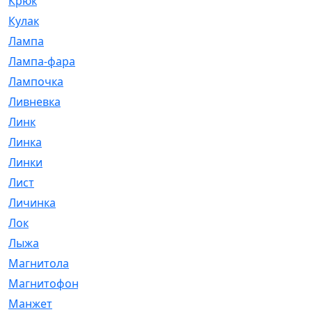
Крюк
[1]
Кулак
[9]
Лампа
[128]
Лампа-фара
[4]
Лампочка
[209]
Ливневка
[66]
Линк
[3]
Линка
[64]
Линки
[913]
Лист
[144]
Личинка
[3]
Лок
[1]
Лыжа
[23]
Магнитола
[11]
Магнитофон
[1]
Манжет
[194]