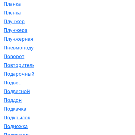
Планка
[21]
Пленка
[1]
Плунжер
[1]
Плунжера
[64]
Плунжерная
[91]
Пневмоподушка
[2]
Поворот
[12]
Повторитель
[86]
Подарочный
[3]
Подвес
[16]
Подвесной
[7]
Поддон
[18]
Подкачка
[5]
Подкрылок
[128]
Подножка
[16]