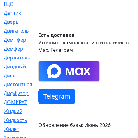
ГЦС
[74]
Датчик
[969]
Дверь
[249]
Двигатель
[64]
Есть доставка
Демпфер
[2]
Уточнить комплектацию и наличие в
Демфер
[1]
Max, Телеграм
Держатель
[5]
Диодный
[3]
Диск
[418]
Дисконтная
[1]
Диффузор
[1]
Telegram
ДОМКРАТ
[1]
Жидкий
[5]
Жидкость
[80]
Обновление базы: Июнь 2026
Жилет
[1]