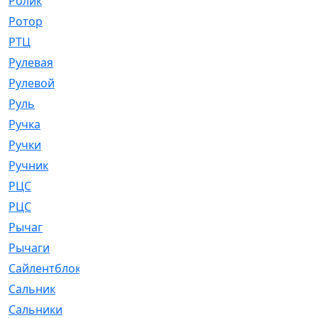
Ролик
[790]
Ротор
[2]
РТЦ
[475]
Рулевая
[974]
Рулевой
[585]
Руль
[12]
Ручка
[29]
Ручки
[3]
Ручник
[11]
РЦC
[12]
РЦС
[84]
Рычаг
[588]
Рычаги
[3]
Сайлентблок
[4208]
Сальник
[4340]
Сальники
[123]