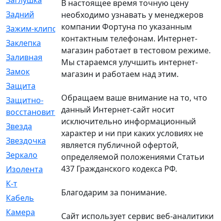
Заглушка
[21]
В настоящее время точную цену
Задний
[528]
необходимо узнавать у менеджеров
компании Фортуна по указанным
Зажим-клипса
[1]
контактным телефонам. Интернет-
Заклепка
[1]
магазин работает в тестовом режиме.
Заливная
[4]
Мы стараемся улучшить интернет-
Замок
[12]
магазин и работаем над этим.
Защита
[79]
Обращаем ваше внимание на то, что
Защитно-
[4]
данный Интернет-сайт носит
восстановительный
исключительно информационный
Звезда
[1]
характер и ни при каких условиях не
Звездочка
[5]
является публичной офертой,
Зеркало
[369]
определяемой положениями Статьи
437 Гражданского кодекса РФ.
Изолента
[1]
К-т
[13]
Благодарим за понимание.
Кабель
[50]
Камера
[4]
Сайт использует сервис веб-аналитики