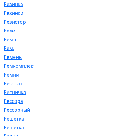
Резинка
[15]
Резинки
[6]
Резистор
[1]
Реле
[20]
Рем-т
[7]
Рем.
[2]
Ремень
[2060]
Ремкомплект
[1924]
Ремни
[21]
Реостат
[1]
Ресничка
[25]
Рессора
[51]
Рессорный
[107]
Решетка
[21]
Решётка
[101]