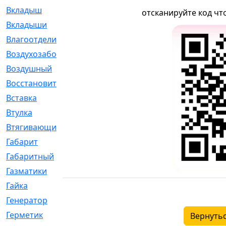
Вкладыш
[41]
отсканируйте код чт
Вкладыши
[1131]
Влагоотделитель
[2]
Воздухозаборник
[2]
Воздушный
[1]
Восстановительный
[1]
Вставка
[168]
Втулка
[1875]
Втягивающий
[22]
Габарит
[286]
Габаритный
[6]
Газматики
[117]
Гайка
[104]
Генератор
[148]
Герметик
[15]
Вернутьс