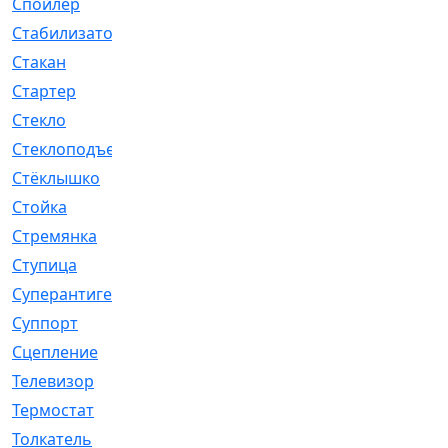
Спойлер
[29]
Стабилизатор
[596]
Стакан
[7]
Стартер
[176]
Стекло
[11]
Стеклоподъемник
[12]
Стёклышко
[20]
Стойка
[969]
Стремянка
[46]
Ступица
[775]
Суперантигель
[3]
Суппорт
[198]
Сцепление
[1]
Телевизор
[13]
Термостат
[323]
Толкатель
[4]