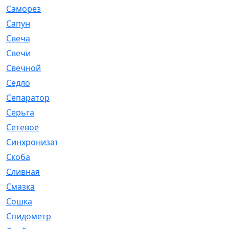
Саморез
[23]
Сапун
[33]
Свеча
[457]
Свечи
[272]
Свечной
[2]
Седло
[7]
Сепаратор
[6]
Серьга
[27]
Сетевое
[6]
Синхронизатор
[1]
Скоба
[4]
Сливная
[6]
Смазка
[24]
Сошка
[8]
Спидометр
[48]