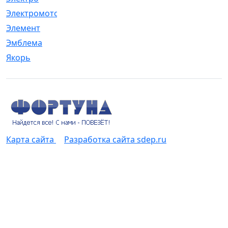
Электромотор
[1]
Элемент
[5]
Эмблема
[1]
Якорь
[4]
Карта сайта
Разработка сайта sdep.ru