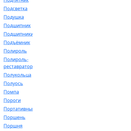
Подпятник
[1]
Подсветка
[1]
Подушка
[1540]
Подшипник
[1825]
Подшипники
[106]
Подъёмник
[1]
Полироль
[1]
Полироль-
[1]
реставратор
Полукольца
[107]
Полуось
[43]
Помпа
[537]
Пороги
[1]
Портативный
[1]
Поршень
[5]
Поршня
[833]