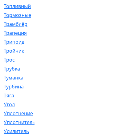
Топливный
[5]
Тормозные
[57]
Трамблёр
[54]
Трапеция
[2]
Трипоид
[16]
Тройник
[1]
Трос
[500]
Трубка
[39]
Туманка
[77]
Турбина
[69]
Тяга
[1264]
Угол
[2]
Уплотнение
[22]
Уплотнитель
[13]
Усилитель
[20]