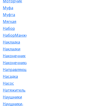
Моторчик
[6]
Муфа
[1]
Муфта
[9]
Мягкая
[3]
Набор
[6]
НаборМанжетГТЦ
[33]
Накладка
[51]
Накладки
[1]
Наконечник
[743]
Наконечники
[119]
Направляющая
[43]
Насадка
[16]
Насос
[356]
Натяжитель
[125]
Наушники
[8]
Наушники-
[2]