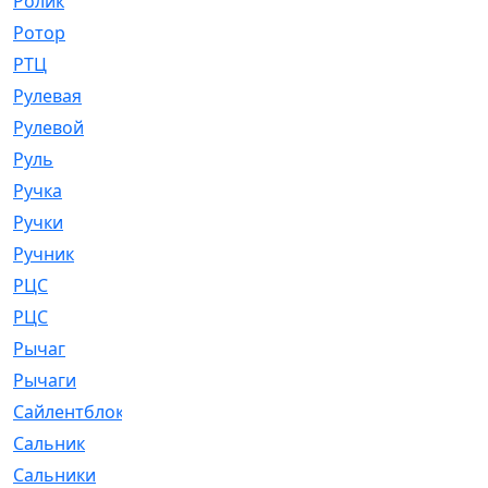
Ролик
[790]
Ротор
[2]
РТЦ
[475]
Рулевая
[974]
Рулевой
[585]
Руль
[12]
Ручка
[29]
Ручки
[3]
Ручник
[11]
РЦC
[12]
РЦС
[84]
Рычаг
[588]
Рычаги
[3]
Сайлентблок
[4208]
Сальник
[4340]
Сальники
[123]