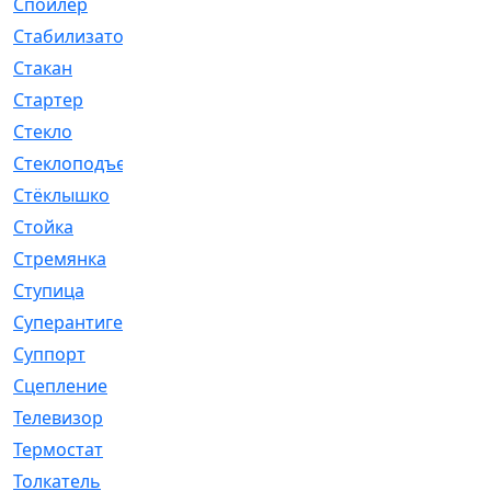
Спойлер
[29]
Стабилизатор
[596]
Стакан
[7]
Стартер
[176]
Стекло
[11]
Стеклоподъемник
[12]
Стёклышко
[20]
Стойка
[969]
Стремянка
[46]
Ступица
[775]
Суперантигель
[3]
Суппорт
[198]
Сцепление
[1]
Телевизор
[13]
Термостат
[323]
Толкатель
[4]