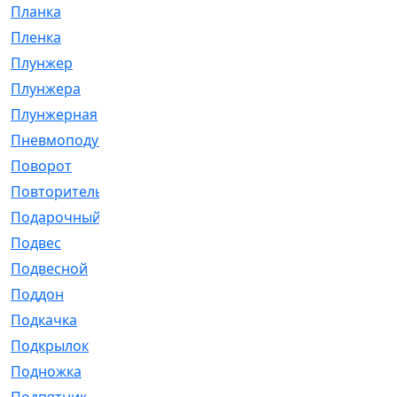
Планка
[21]
Пленка
[1]
Плунжер
[1]
Плунжера
[64]
Плунжерная
[91]
Пневмоподушка
[2]
Поворот
[12]
Повторитель
[86]
Подарочный
[3]
Подвес
[16]
Подвесной
[7]
Поддон
[18]
Подкачка
[5]
Подкрылок
[128]
Подножка
[16]