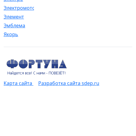
Электромотор
[1]
Элемент
[5]
Эмблема
[1]
Якорь
[4]
Карта сайта
Разработка сайта sdep.ru