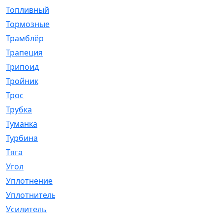
Топливный
[5]
Тормозные
[57]
Трамблёр
[54]
Трапеция
[2]
Трипоид
[16]
Тройник
[1]
Трос
[500]
Трубка
[39]
Туманка
[77]
Турбина
[69]
Тяга
[1264]
Угол
[2]
Уплотнение
[22]
Уплотнитель
[13]
Усилитель
[20]