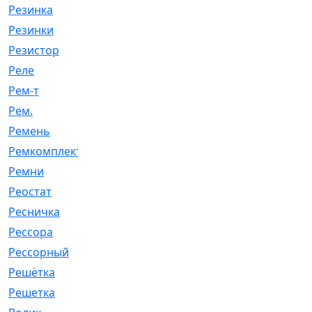
Резинка
[15]
Резинки
[6]
Резистор
[1]
Реле
[20]
Рем-т
[7]
Рем.
[2]
Ремень
[2060]
Ремкомплект
[1924]
Ремни
[21]
Реостат
[1]
Ресничка
[25]
Рессора
[51]
Рессорный
[107]
Решётка
[101]
Решетка
[21]