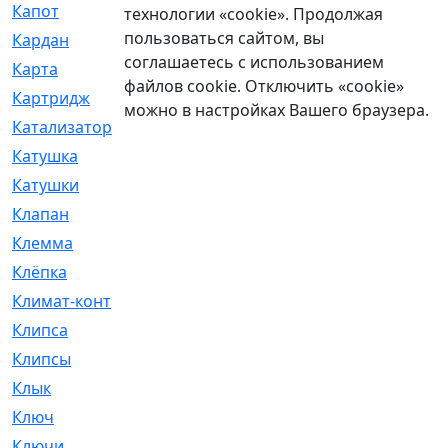
Капот
[144]
технологии «cookie». Продолжая
пользоваться сайтом, вы
Кардан
[131]
соглашаетесь с использованием
Карта
[2]
файлов cookie. Отключить «cookie»
Картридж
[250]
можно в настройках Вашего браузера.
Катализатор
[1]
Катушка
[2]
Катушки
[291]
Клапан
[375]
Клемма
[5]
Клёпка
[2]
Климат-контроль
[3]
Клипса
[21]
Клипсы
[321]
Клык
[4]
Ключ
[2]
Ключи
[3]