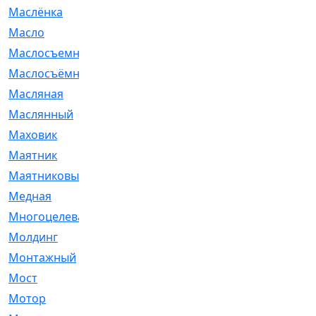
Маслёнка
[4]
Масло
[66]
Маслосъемные
[26]
Маслосъёмные
[480]
Масляная
[1]
Маслянный
[54]
Маховик
[6]
Маятник
[5]
Маятниковый
[13]
Медная
[2]
Многоцелевая
[1]
Молдинг
[14]
Монтажный
[1]
Мост
[10]
Мотор
[212]