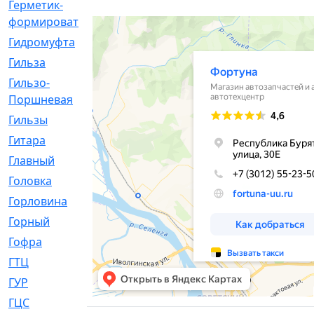
Герметик-
[3]
формирователь
Гидромуфта
[47]
Гильза
[56]
Гильзо-
[13]
Поршневая
Гильзы
[259]
Гитара
[7]
Главный
[29]
Головка
[28]
Горловина
[14]
Горный
[1]
Гофра
[86]
ГТЦ
[96]
ГУР
[34]
ГЦC
[6]