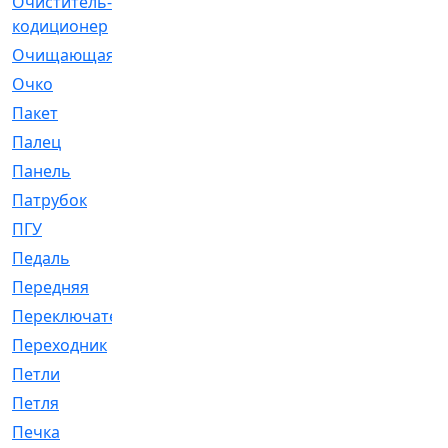
Очиститель-
[1]
кодиционер
Очищающая
[1]
Очко
[24]
Пакет
[1]
Палец
[4]
Панель
[61]
Патрубок
[248]
ПГУ
[2]
Педаль
[3]
Передняя
[22]
Переключатель
[36]
Переходник
[4]
Петли
[23]
Петля
[3]
Печка
[3]