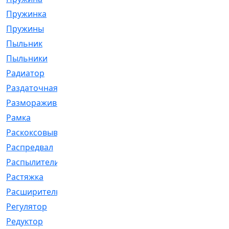
Пружинка
[1]
Пружины
[326]
Пыльник
[1202]
Пыльники
[5]
Радиатор
[916]
Раздаточная
[1]
Размораживатель
[1]
Рамка
[29]
Раскоксовывание
[4]
Распредвал
[41]
Распылители
[226]
Растяжка
[1]
Расширительный
[9]
Регулятор
[5]
Редуктор
[17]