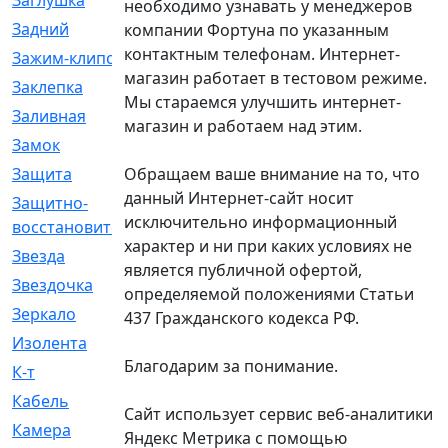
Заглушка
[21]
необходимо узнавать у менеджеров
Задний
[528]
компании Фортуна по указанным
контактным телефонам. Интернет-
Зажим-клипса
[1]
магазин работает в тестовом режиме.
Заклепка
[1]
Мы стараемся улучшить интернет-
Заливная
[4]
магазин и работаем над этим.
Замок
[12]
Обращаем ваше внимание на то, что
Защита
[79]
данный Интернет-сайт носит
Защитно-
[4]
исключительно информационный
восстановительный
характер и ни при каких условиях не
Звезда
[1]
является публичной офертой,
Звездочка
[5]
определяемой положениями Статьи
Зеркало
[369]
437 Гражданского кодекса РФ.
Изолента
[1]
Благодарим за понимание.
К-т
[13]
Кабель
[50]
Сайт использует сервис веб-аналитики
Камера
[4]
Яндекс Метрика с помощью