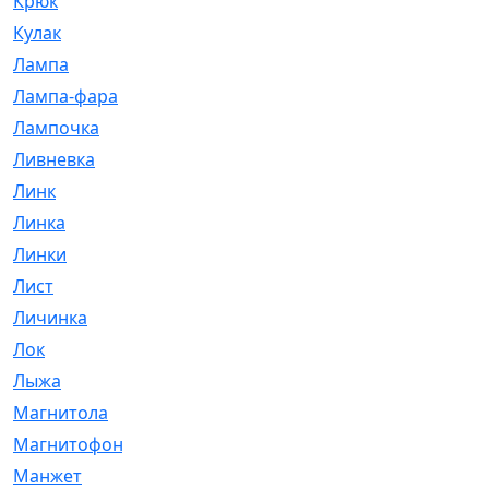
Крюк
[1]
Кулак
[9]
Лампа
[128]
Лампа-фара
[4]
Лампочка
[209]
Ливневка
[66]
Линк
[3]
Линка
[64]
Линки
[913]
Лист
[144]
Личинка
[3]
Лок
[1]
Лыжа
[23]
Магнитола
[11]
Магнитофон
[1]
Манжет
[194]