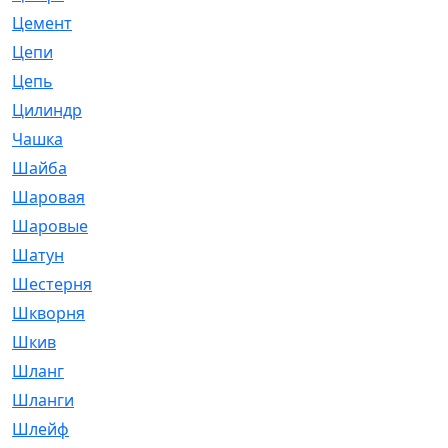
Цемент
[1]
Цепи
[314]
Цепь
[171]
Цилиндр
[55]
Чашка
[695]
Шайба
[37]
Шаровая
[900]
Шаровые
[1]
Шатун
[226]
Шестерня
[33]
Шкворня
[118]
Шкив
[129]
Шланг
[476]
Шланги
[36]
Шлейф
[70]