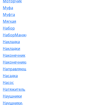
Моторчик
[6]
Муфа
[1]
Муфта
[9]
Мягкая
[3]
Набор
[6]
НаборМанжетГТЦ
[33]
Накладка
[51]
Накладки
[1]
Наконечник
[743]
Наконечники
[119]
Направляющая
[43]
Насадка
[16]
Насос
[356]
Натяжитель
[125]
Наушники
[8]
Наушники-
[2]