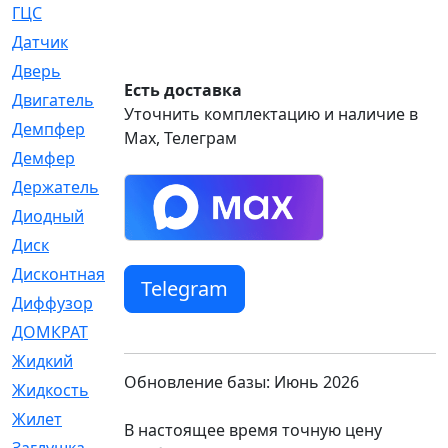
ГЦС
[74]
Датчик
[969]
Дверь
[249]
Есть доставка
Двигатель
[64]
Уточнить комплектацию и наличие в
Демпфер
[2]
Max, Телеграм
Демфер
[1]
Держатель
[5]
Диодный
[3]
Диск
[418]
Дисконтная
[1]
Telegram
Диффузор
[1]
ДОМКРАТ
[1]
Жидкий
[5]
Обновление базы: Июнь 2026
Жидкость
[80]
Жилет
[1]
В настоящее время точную цену