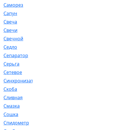
Саморез
[23]
Сапун
[33]
Свеча
[457]
Свечи
[272]
Свечной
[2]
Седло
[7]
Сепаратор
[6]
Серьга
[27]
Сетевое
[6]
Синхронизатор
[1]
Скоба
[4]
Сливная
[6]
Смазка
[24]
Сошка
[8]
Спидометр
[48]