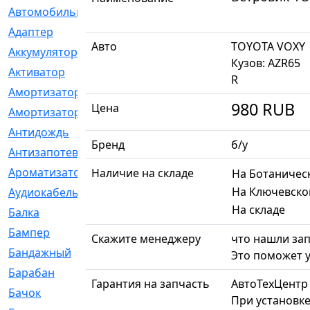
Автомобильный
[6]
Адаптер
[3]
Авто
TOYOTA VOXY
Аккумулятор
[2]
Кузов: AZR65
Активатор
[1]
R
Амортизатор
[608]
980
RUB
Цена
Амортизаторы
[21]
Антидождь
[1]
Бренд
б/у
Антизапотеватель
[1]
Ароматизатор
[35]
Наличие на складе
На Ботаничес
На Ключевско
Аудиокабель
[2]
На складе
Балка
[58]
Бампер
[137]
Скажите менеджеру
что нашли зап
Бандажный
[6]
Это поможет у
Барабан
[5]
Гарантия на запчасть
АвтоТехЦентр
Бачок
[40]
При установке