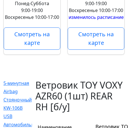
Понед-Суббота
9:00-19:00
9:00-19:00
Воскресенье
10:00-17:00
Воскресенье
10:00-17:00
изменилось расписание
Смотреть на
Смотреть на
карте
карте
Ветровик TOY VOXY
5-минутная
[1]
Airbag
[18]
AZR60 (1шт) REAR
Cтояночный
[1]
RH [б/у]
KW-106B
[0]
USB
[6]
Автомобильное
[6]
Ветровик TOY
Наименование