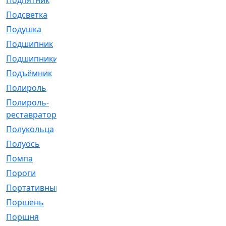
Подпятник
[1]
Подсветка
[1]
Подушка
[1540]
Подшипник
[1825]
Подшипники
[106]
Подъёмник
[1]
Полироль
[1]
Полироль-
[1]
реставратор
Полукольца
[107]
Полуось
[43]
Помпа
[537]
Пороги
[1]
Портативный
[1]
Поршень
[5]
Поршня
[833]