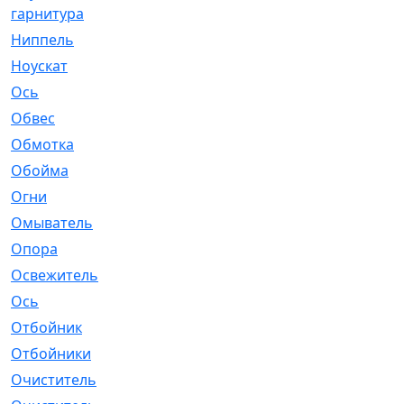
гарнитура
Ниппель
[1]
Ноускат
[53]
Оcь
[2]
Обвес
[3]
Обмотка
[4]
Обойма
[14]
Огни
[1]
Омыватель
[4]
Опора
[1]
Освежитель
[1]
Ось
[4]
Отбойник
[287]
Отбойники
[80]
Очиститель
[15]