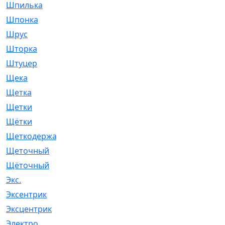
Шпилька
[215]
Шпонка
[19]
Шрус
[1107]
Шторка
[6]
Штуцер
[8]
Щека
[18]
Щетка
[31]
Щетки
[58]
Щётки
[124]
Щеткодержатель
[14]
Щеточный
[1]
Щёточный
[7]
Экс.
[4]
Эксентрик
[1]
Эксцентрик
[67]
Электро
[1]