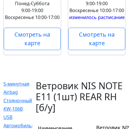
Понед-Суббота
9:00-19:00
9:00-19:00
Воскресенье
10:00-17:00
Воскресенье
10:00-17:00
изменилось расписание
Смотреть на
Смотреть на
карте
карте
Ветровик NIS NOTE
5-минутная
[1]
Airbag
[18]
E11 (1шт) REAR RH
Cтояночный
[1]
[б/у]
KW-106B
[0]
USB
[6]
Автомобильное
[6]
Ветровик NIS
Наименование