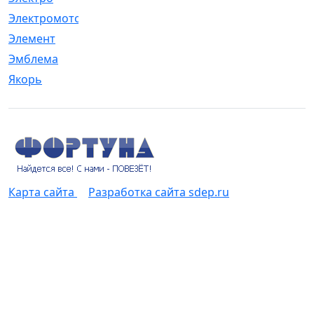
Электромотор
[1]
Элемент
[5]
Эмблема
[1]
Якорь
[4]
Карта сайта
Разработка сайта sdep.ru