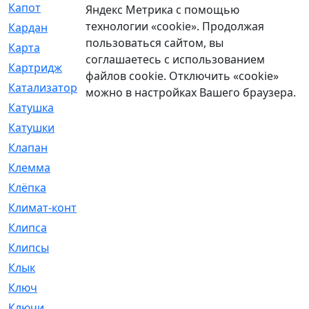
Капот
[144]
Яндекс Метрика с помощью
технологии «cookie». Продолжая
Кардан
[131]
пользоваться сайтом, вы
Карта
[2]
соглашаетесь с использованием
Картридж
[250]
файлов cookie. Отключить «cookie»
Катализатор
[1]
можно в настройках Вашего браузера.
Катушка
[2]
Катушки
[291]
Клапан
[375]
Клемма
[5]
Клёпка
[2]
Климат-контроль
[3]
Клипса
[21]
Клипсы
[321]
Клык
[4]
Ключ
[2]
Ключи
[3]