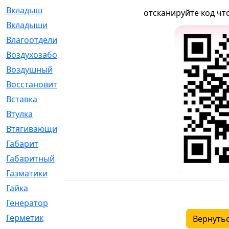
Вкладыш
[41]
отсканируйте код чт
Вкладыши
[1131]
Влагоотделитель
[2]
Воздухозаборник
[2]
Воздушный
[1]
Восстановительный
[1]
Вставка
[168]
Втулка
[1875]
Втягивающий
[22]
Габарит
[286]
Габаритный
[6]
Газматики
[117]
Гайка
[104]
Генератор
[148]
Герметик
[15]
Вернутьс