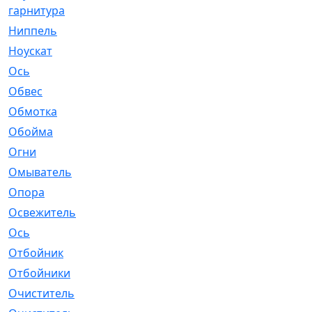
гарнитура
Ниппель
[1]
Ноускат
[53]
Оcь
[2]
Обвес
[3]
Обмотка
[4]
Обойма
[14]
Огни
[1]
Омыватель
[4]
Опора
[1]
Освежитель
[1]
Ось
[4]
Отбойник
[287]
Отбойники
[80]
Очиститель
[15]