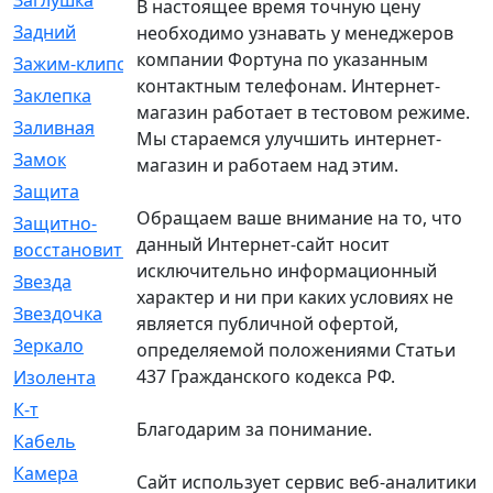
Заглушка
[21]
В настоящее время точную цену
Задний
[528]
необходимо узнавать у менеджеров
компании Фортуна по указанным
Зажим-клипса
[1]
контактным телефонам. Интернет-
Заклепка
[1]
магазин работает в тестовом режиме.
Заливная
[4]
Мы стараемся улучшить интернет-
Замок
[12]
магазин и работаем над этим.
Защита
[79]
Обращаем ваше внимание на то, что
Защитно-
[4]
данный Интернет-сайт носит
восстановительный
исключительно информационный
Звезда
[1]
характер и ни при каких условиях не
Звездочка
[5]
является публичной офертой,
Зеркало
[369]
определяемой положениями Статьи
437 Гражданского кодекса РФ.
Изолента
[1]
К-т
[13]
Благодарим за понимание.
Кабель
[50]
Камера
[4]
Сайт использует сервис веб-аналитики