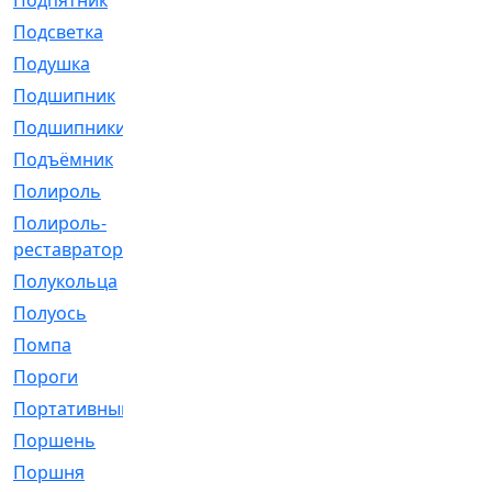
Подпятник
[1]
Подсветка
[1]
Подушка
[1540]
Подшипник
[1825]
Подшипники
[106]
Подъёмник
[1]
Полироль
[1]
Полироль-
[1]
реставратор
Полукольца
[107]
Полуось
[43]
Помпа
[537]
Пороги
[1]
Портативный
[1]
Поршень
[5]
Поршня
[833]