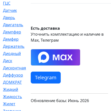
ГЦС
[74]
Датчик
[969]
Дверь
[249]
Двигатель
[64]
Есть доставка
Демпфер
[2]
Уточнить комплектацию и наличие в
Демфер
[1]
Max, Телеграм
Держатель
[5]
Диодный
[3]
Диск
[418]
Дисконтная
[1]
Диффузор
[1]
Telegram
ДОМКРАТ
[1]
Жидкий
[5]
Жидкость
[80]
Обновление базы: Июнь 2026
Жилет
[1]