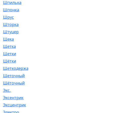
Шпилька
[215]
Шпонка
[19]
Шрус
[1107]
Шторка
[6]
Штуцер
[8]
Щека
[18]
Щетка
[31]
Щетки
[58]
Щётки
[124]
Щеткодержатель
[14]
Щеточный
[1]
Щёточный
[7]
Экс.
[4]
Эксентрик
[1]
Эксцентрик
[67]
Электро
[1]