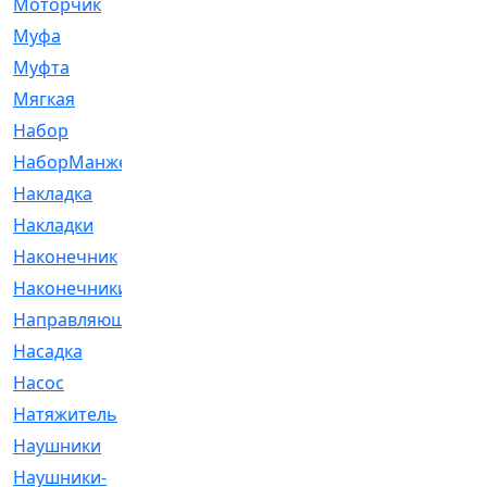
Моторчик
[6]
Муфа
[1]
Муфта
[9]
Мягкая
[3]
Набор
[6]
НаборМанжетГТЦ
[33]
Накладка
[51]
Накладки
[1]
Наконечник
[743]
Наконечники
[119]
Направляющая
[43]
Насадка
[16]
Насос
[356]
Натяжитель
[125]
Наушники
[8]
Наушники-
[2]