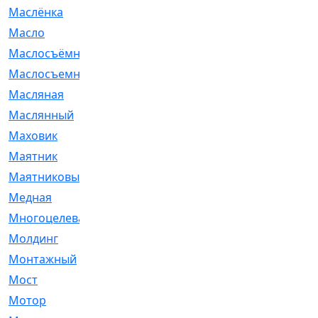
Маслёнка
[4]
Масло
[66]
Маслосъёмные
[480]
Маслосъемные
[26]
Масляная
[1]
Маслянный
[54]
Маховик
[6]
Маятник
[5]
Маятниковый
[13]
Медная
[2]
Многоцелевая
[1]
Молдинг
[14]
Монтажный
[1]
Мост
[10]
Мотор
[212]