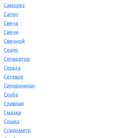
Саморез
[23]
Сапун
[33]
Свеча
[457]
Свечи
[272]
Свечной
[2]
Седло
[7]
Сепаратор
[6]
Серьга
[27]
Сетевое
[6]
Синхронизатор
[1]
Скоба
[4]
Сливная
[6]
Смазка
[24]
Сошка
[8]
Спидометр
[48]