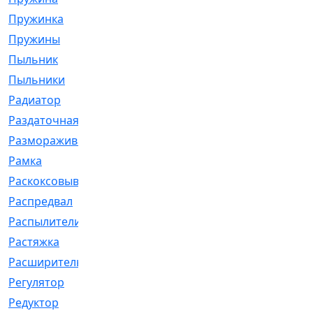
Пружинка
[1]
Пружины
[326]
Пыльник
[1202]
Пыльники
[5]
Радиатор
[916]
Раздаточная
[1]
Размораживатель
[1]
Рамка
[29]
Раскоксовывание
[4]
Распредвал
[41]
Распылители
[226]
Растяжка
[1]
Расширительный
[9]
Регулятор
[5]
Редуктор
[17]