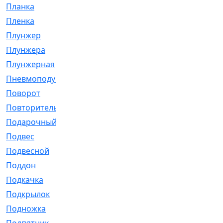
Планка
[21]
Пленка
[1]
Плунжер
[1]
Плунжера
[64]
Плунжерная
[91]
Пневмоподушка
[2]
Поворот
[12]
Повторитель
[86]
Подарочный
[3]
Подвес
[16]
Подвесной
[7]
Поддон
[18]
Подкачка
[5]
Подкрылок
[128]
Подножка
[16]