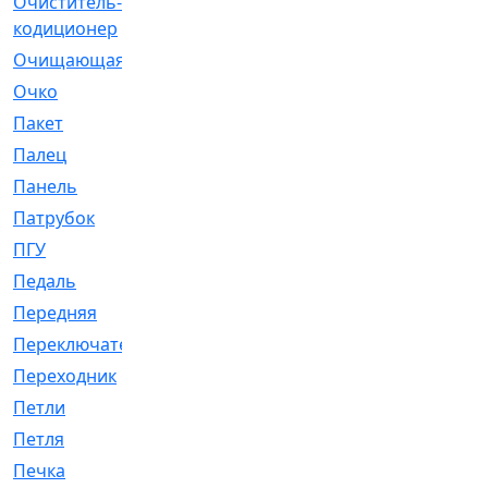
Очиститель-
[1]
кодиционер
Очищающая
[1]
Очко
[24]
Пакет
[1]
Палец
[4]
Панель
[61]
Патрубок
[248]
ПГУ
[2]
Педаль
[3]
Передняя
[22]
Переключатель
[36]
Переходник
[4]
Петли
[23]
Петля
[3]
Печка
[3]