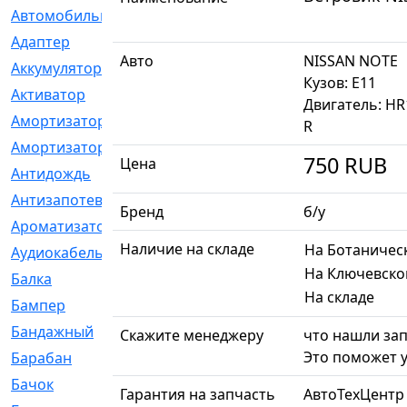
Автомобильный
[6]
Адаптер
[3]
Авто
NISSAN NOTE
Аккумулятор
[2]
Кузов: E11
Активатор
[1]
Двигатель: H
Амортизатор
[608]
R
Амортизаторы
[21]
750
RUB
Цена
Антидождь
[1]
Антизапотеватель
[1]
Бренд
б/у
Ароматизатор
[35]
Наличие на складе
На Ботаничес
Аудиокабель
[2]
На Ключевско
Балка
[58]
На складе
Бампер
[137]
Бандажный
[6]
Скажите менеджеру
что нашли зап
Это поможет у
Барабан
[5]
Бачок
[40]
Гарантия на запчасть
АвтоТехЦентр