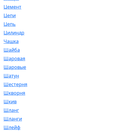
Цемент
[1]
Цепи
[314]
Цепь
[171]
Цилиндр
[55]
Чашка
[695]
Шайба
[37]
Шаровая
[900]
Шаровые
[1]
Шатун
[226]
Шестерня
[33]
Шкворня
[118]
Шкив
[129]
Шланг
[476]
Шланги
[36]
Шлейф
[70]