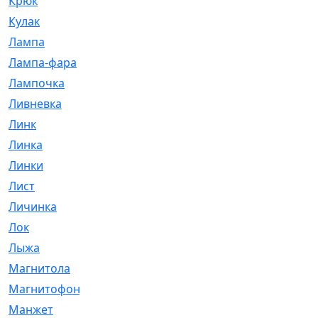
Крюк
[1]
Кулак
[9]
Лампа
[128]
Лампа-фара
[4]
Лампочка
[209]
Ливневка
[66]
Линк
[3]
Линка
[64]
Линки
[913]
Лист
[144]
Личинка
[3]
Лок
[1]
Лыжа
[23]
Магнитола
[11]
Магнитофон
[1]
Манжет
[194]