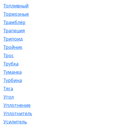
Топливный
[5]
Тормозные
[57]
Трамблёр
[54]
Трапеция
[2]
Трипоид
[16]
Тройник
[1]
Трос
[500]
Трубка
[39]
Туманка
[77]
Турбина
[69]
Тяга
[1264]
Угол
[2]
Уплотнение
[22]
Уплотнитель
[13]
Усилитель
[20]