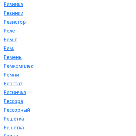
Резинка
[15]
Резинки
[6]
Резистор
[1]
Реле
[20]
Рем-т
[7]
Рем.
[2]
Ремень
[2060]
Ремкомплект
[1924]
Ремни
[21]
Реостат
[1]
Ресничка
[25]
Рессора
[51]
Рессорный
[107]
Решётка
[101]
Решетка
[21]