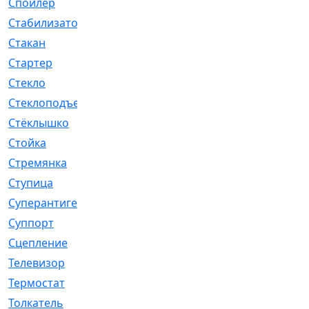
Спойлер
[29]
Стабилизатор
[596]
Стакан
[7]
Стартер
[176]
Стекло
[11]
Стеклоподъемник
[12]
Стёклышко
[20]
Стойка
[969]
Стремянка
[46]
Ступица
[775]
Суперантигель
[3]
Суппорт
[198]
Сцепление
[1]
Телевизор
[13]
Термостат
[323]
Толкатель
[4]