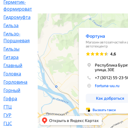
Герметик-
[3]
формирователь
Гидромуфта
[47]
Гильза
[56]
Гильзо-
[13]
Поршневая
Гильзы
[259]
Гитара
[7]
Главный
[29]
Головка
[28]
Горловина
[14]
Горный
[1]
Гофра
[86]
ГТЦ
[96]
ГУР
[34]
ГЦC
[6]