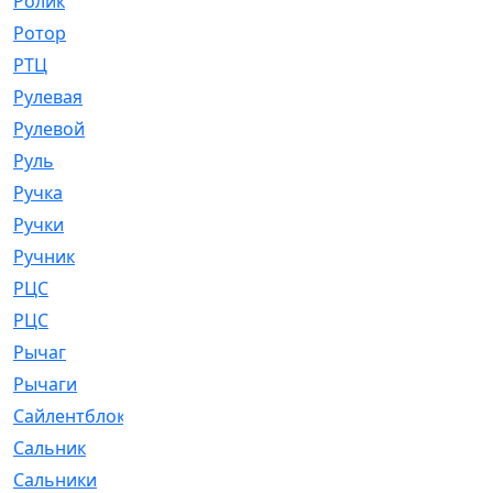
Ролик
[790]
Ротор
[2]
РТЦ
[475]
Рулевая
[974]
Рулевой
[585]
Руль
[12]
Ручка
[29]
Ручки
[3]
Ручник
[11]
РЦC
[12]
РЦС
[84]
Рычаг
[588]
Рычаги
[3]
Сайлентблок
[4208]
Сальник
[4340]
Сальники
[123]