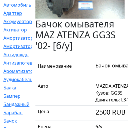
Автомобильный
[6]
Адаптер
[3]
Бачок омывателя
Аккумулятор
[2]
Активатор
[1]
MAZ ATENZA GG3S
Амортизатор
[608]
'02- [б/у]
Амортизаторы
[21]
Антидождь
[1]
Антизапотеватель
[1]
Бачок омыва
Наименование
Ароматизатор
[35]
Аудиокабель
[2]
Авто
MAZDA ATENZ
Балка
[58]
Кузов: GG3S
Бампер
[137]
Двигатель: L3
Бандажный
[6]
2500
RUB
Цена
Барабан
[5]
Бачок
[40]
Бренд
б/у