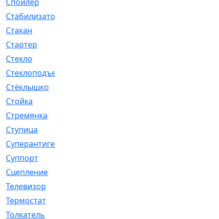
Спойлер
[29]
Стабилизатор
[596]
Стакан
[7]
Стартер
[176]
Стекло
[11]
Стеклоподъемник
[12]
Стёклышко
[20]
Стойка
[969]
Стремянка
[46]
Ступица
[775]
Суперантигель
[3]
Суппорт
[198]
Сцепление
[1]
Телевизор
[13]
Термостат
[323]
Толкатель
[4]