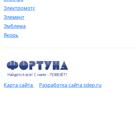
Электромотор
[1]
Элемент
[5]
Эмблема
[1]
Якорь
[4]
Карта сайта
Разработка сайта sdep.ru