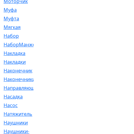
Моторчик
[6]
Муфа
[1]
Муфта
[9]
Мягкая
[3]
Набор
[6]
НаборМанжетГТЦ
[33]
Накладка
[51]
Накладки
[1]
Наконечник
[743]
Наконечники
[119]
Направляющая
[43]
Насадка
[16]
Насос
[356]
Натяжитель
[125]
Наушники
[8]
Наушники-
[2]