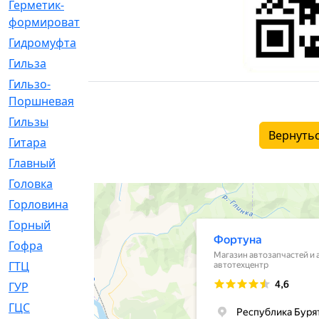
Герметик-
[3]
формирователь
Гидромуфта
[47]
Гильза
[56]
Гильзо-
[13]
Поршневая
Гильзы
[259]
Вернутьс
Гитара
[7]
Главный
[29]
Головка
[28]
Горловина
[14]
Горный
[1]
Гофра
[86]
ГТЦ
[96]
ГУР
[34]
ГЦC
[6]