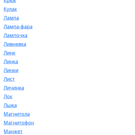
Крюк
[1]
Кулак
[9]
Лампа
[128]
Лампа-фара
[4]
Лампочка
[209]
Ливневка
[66]
Линк
[3]
Линка
[64]
Линки
[913]
Лист
[144]
Личинка
[3]
Лок
[1]
Лыжа
[23]
Магнитола
[11]
Магнитофон
[1]
Манжет
[194]