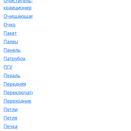
Очиститель-
[1]
кодиционер
Очищающая
[1]
Очко
[24]
Пакет
[1]
Палец
[4]
Панель
[61]
Патрубок
[248]
ПГУ
[2]
Педаль
[3]
Передняя
[22]
Переключатель
[36]
Переходник
[4]
Петли
[23]
Петля
[3]
Печка
[3]