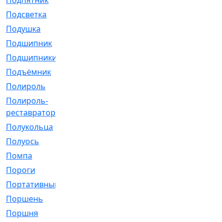
Подпятник
[1]
Подсветка
[1]
Подушка
[1540]
Подшипник
[1825]
Подшипники
[106]
Подъёмник
[1]
Полироль
[1]
Полироль-
[1]
реставратор
Полукольца
[107]
Полуось
[43]
Помпа
[537]
Пороги
[1]
Портативный
[1]
Поршень
[5]
Поршня
[833]