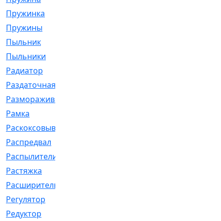
Пружинка
[1]
Пружины
[326]
Пыльник
[1202]
Пыльники
[5]
Радиатор
[916]
Раздаточная
[1]
Размораживатель
[1]
Рамка
[29]
Раскоксовывание
[4]
Распредвал
[41]
Распылители
[226]
Растяжка
[1]
Расширительный
[9]
Регулятор
[5]
Редуктор
[17]