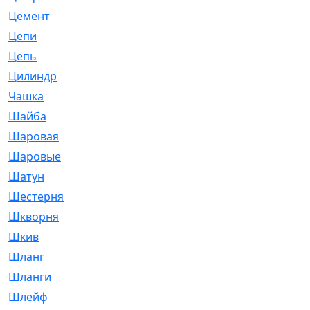
Цемент
[1]
Цепи
[314]
Цепь
[171]
Цилиндр
[55]
Чашка
[695]
Шайба
[37]
Шаровая
[900]
Шаровые
[1]
Шатун
[226]
Шестерня
[33]
Шкворня
[118]
Шкив
[129]
Шланг
[476]
Шланги
[36]
Шлейф
[70]