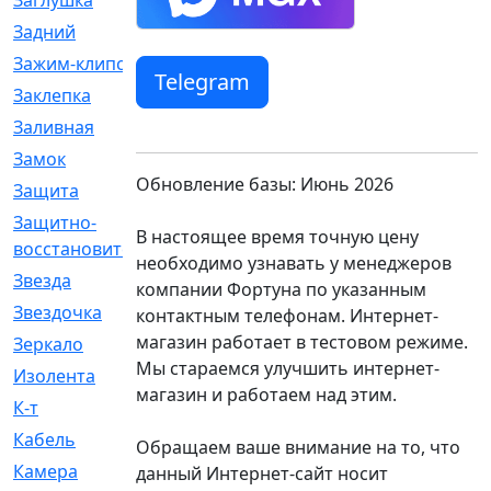
Заглушка
[21]
Задний
[528]
Зажим-клипса
[1]
Telegram
Заклепка
[1]
Заливная
[4]
Замок
[12]
Обновление базы: Июнь 2026
Защита
[79]
Защитно-
[4]
В настоящее время точную цену
восстановительный
необходимо узнавать у менеджеров
Звезда
[1]
компании Фортуна по указанным
Звездочка
[5]
контактным телефонам. Интернет-
магазин работает в тестовом режиме.
Зеркало
[369]
Мы стараемся улучшить интернет-
Изолента
[1]
магазин и работаем над этим.
К-т
[13]
Кабель
[50]
Обращаем ваше внимание на то, что
Камера
[4]
данный Интернет-сайт носит