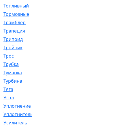
Топливный
[5]
Тормозные
[57]
Трамблёр
[54]
Трапеция
[2]
Трипоид
[16]
Тройник
[1]
Трос
[500]
Трубка
[39]
Туманка
[77]
Турбина
[69]
Тяга
[1264]
Угол
[2]
Уплотнение
[22]
Уплотнитель
[13]
Усилитель
[20]