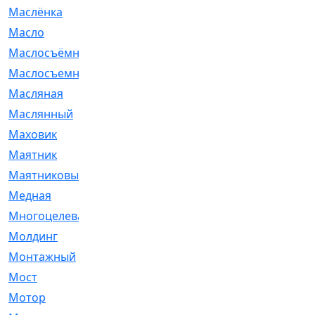
Маслёнка
[4]
Масло
[66]
Маслосъёмные
[480]
Маслосъемные
[26]
Масляная
[1]
Маслянный
[54]
Маховик
[6]
Маятник
[5]
Маятниковый
[13]
Медная
[2]
Многоцелевая
[1]
Молдинг
[14]
Монтажный
[1]
Мост
[10]
Мотор
[212]