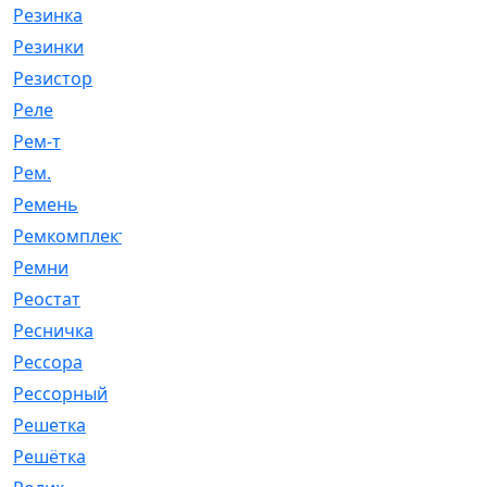
Резинка
[15]
Резинки
[6]
Резистор
[1]
Реле
[20]
Рем-т
[7]
Рем.
[2]
Ремень
[2060]
Ремкомплект
[1924]
Ремни
[21]
Реостат
[1]
Ресничка
[25]
Рессора
[51]
Рессорный
[107]
Решетка
[21]
Решётка
[101]