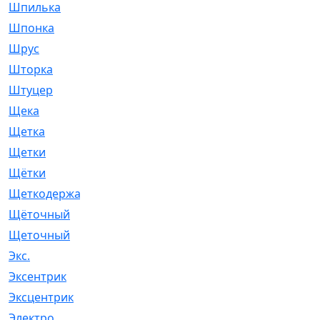
Шпилька
[215]
Шпонка
[19]
Шрус
[1107]
Шторка
[6]
Штуцер
[8]
Щека
[18]
Щетка
[31]
Щетки
[58]
Щётки
[124]
Щеткодержатель
[14]
Щёточный
[7]
Щеточный
[1]
Экс.
[4]
Эксентрик
[1]
Эксцентрик
[67]
Электро
[1]