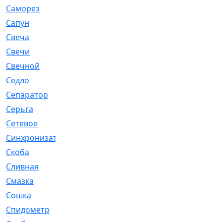
Саморез
[23]
Сапун
[33]
Свеча
[457]
Свечи
[272]
Свечной
[2]
Седло
[7]
Сепаратор
[6]
Серьга
[27]
Сетевое
[6]
Синхронизатор
[1]
Скоба
[4]
Сливная
[6]
Смазка
[24]
Сошка
[8]
Спидометр
[48]