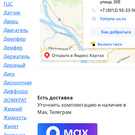
ГЦС
[74]
Датчик
[969]
Дверь
[249]
Двигатель
[64]
Демпфер
[2]
Демфер
[1]
Держатель
[5]
Диодный
[3]
Диск
[418]
Дисконтная
[1]
Диффузор
[1]
Есть доставка
ДОМКРАТ
[1]
Уточнить комплектацию и наличие в
Жидкий
[5]
Max, Телеграм
Жидкость
[80]
Жилет
[1]