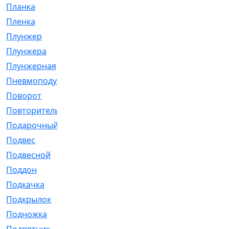
Планка
[21]
Пленка
[1]
Плунжер
[1]
Плунжера
[64]
Плунжерная
[91]
Пневмоподушка
[2]
Поворот
[12]
Повторитель
[86]
Подарочный
[3]
Подвес
[16]
Подвесной
[7]
Поддон
[18]
Подкачка
[5]
Подкрылок
[128]
Подножка
[16]