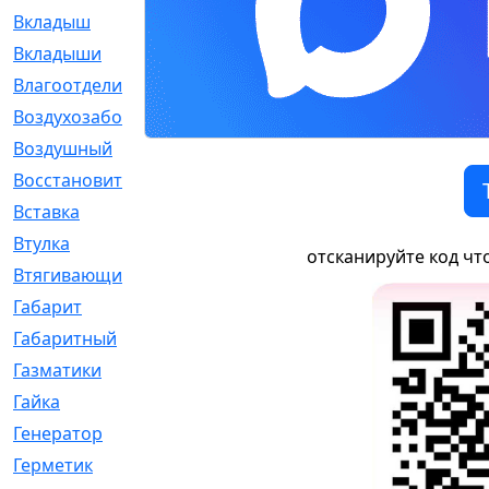
Вкладыш
[41]
Вкладыши
[1131]
Влагоотделитель
[2]
Воздухозаборник
[2]
Воздушный
[1]
Восстановительный
[1]
Вставка
[168]
Втулка
[1875]
отсканируйте код чт
Втягивающий
[22]
Габарит
[286]
Габаритный
[6]
Газматики
[117]
Гайка
[104]
Генератор
[148]
Герметик
[15]