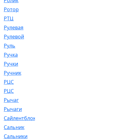
Ролик
[790]
Ротор
[2]
РТЦ
[475]
Рулевая
[974]
Рулевой
[585]
Руль
[12]
Ручка
[29]
Ручки
[3]
Ручник
[11]
РЦC
[12]
РЦС
[84]
Рычаг
[588]
Рычаги
[3]
Сайлентблок
[4208]
Сальник
[4340]
Сальники
[123]