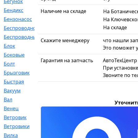
Бегунок
[21]
Бендикс
[26]
Наличие на складе
На Ботаничес
Бензонасос
[17]
На Ключевско
На складе
Беспроводное
[2]
Беспроводные
[1]
Скажите менеджеру
что нашли зап
Блок
[81]
Это поможет у
Боковые
[4]
Гарантия на запчасть
АвтоТехЦентр
Болт
[247]
При установке
Брызговик
[77]
Звоните по т
Быстрая
[2]
Вакуум
[23]
Вал
[194]
Уточнит
Венец
[16]
Ветровик
[132]
Ветровики
[2]
Вилка
[15]