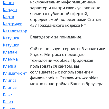
исключительно информационный
Капот
[144]
характер и ни при каких условиях не
Кардан
[131]
является публичной офертой,
Карта
[2]
определяемой положениями Статьи
Картридж
[250]
437 Гражданского кодекса РФ.
Катализатор
[1]
Благодарим за понимание.
Катушка
[2]
Катушки
[291]
Сайт использует сервис веб-аналитики
Клапан
[375]
Яндекс Метрика с помощью
Клемма
[5]
технологии «cookie». Продолжая
пользоваться сайтом, вы
Клёпка
[2]
соглашаетесь с использованием
Климат-контроль
[3]
файлов cookie. Отключить «cookie»
Клипса
[21]
можно в настройках Вашего браузера.
Клипсы
[321]
Клык
[4]
Ключ
[2]
Ключи
[3]