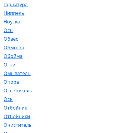
гарнитура
Ниппель
[1]
Ноускат
[53]
Оcь
[2]
Обвес
[3]
Обмотка
[4]
Обойма
[14]
Огни
[1]
Омыватель
[4]
Опора
[1]
Освежитель
[1]
Ось
[4]
Отбойник
[287]
Отбойники
[80]
Очиститель
[15]