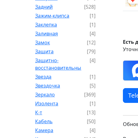
Задний
[528]
Зажим-клипса
[1]
Заклепка
[1]
Заливная
[4]
Есть 
Замок
[12]
Уточн
Защита
[79]
Защитно-
[4]
восстановительный
Звезда
[1]
Звездочка
[5]
Зеркало
[369]
Te
Изолента
[1]
К-т
[13]
Кабель
[50]
Обнов
Камера
[4]