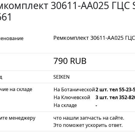
мкомплект 30611-АА025 ГЦС 
661
Ремкомплект 30611-АА025 ГЦС
енование
790
RUB
д
SEIKEN
чие на складе
На Ботанической
2 шт. тел 55-23-
На Ключевской
3 шт. тел 352-82
На складе
-
ите менеджеру
что нашли запчасть на сайте.
Это поможет ускорить ответ.