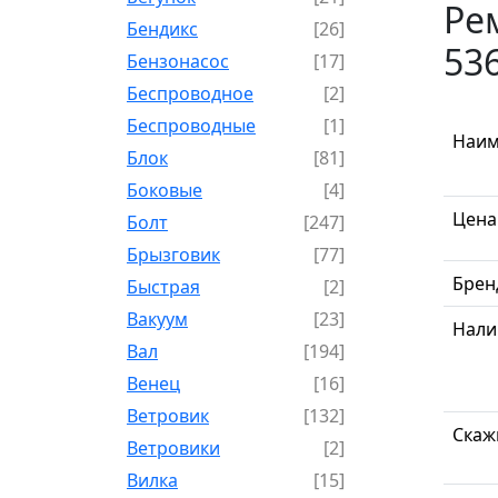
Ре
Бендикс
[26]
53
Бензонасос
[17]
Беспроводное
[2]
Беспроводные
[1]
Наим
Блок
[81]
Боковые
[4]
Цена
Болт
[247]
Брызговик
[77]
Брен
Быстрая
[2]
Вакуум
[23]
Нали
Вал
[194]
Венец
[16]
Ветровик
[132]
Скаж
Ветровики
[2]
Вилка
[15]