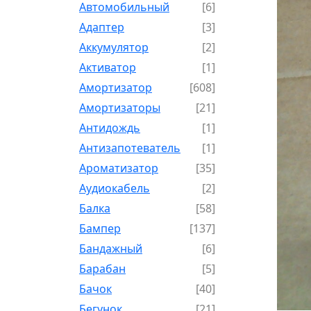
Автомобильный
[6]
Адаптер
[3]
Аккумулятор
[2]
Активатор
[1]
Амортизатор
[608]
Амортизаторы
[21]
Антидождь
[1]
Антизапотеватель
[1]
Ароматизатор
[35]
Аудиокабель
[2]
Балка
[58]
Бампер
[137]
Бандажный
[6]
Барабан
[5]
Бачок
[40]
Бегунок
[21]