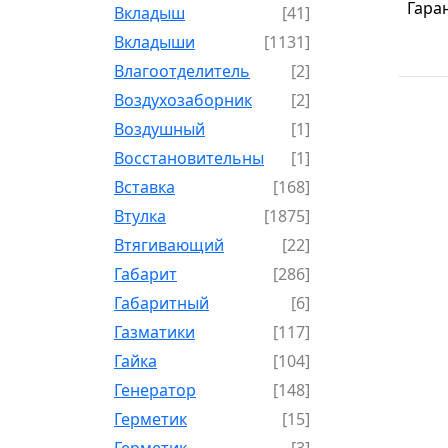
Гара
Вкладыш
[41]
Вкладыши
[1131]
Влагоотделитель
[2]
Воздухозаборник
[2]
Воздушный
[1]
Восстановительный
[1]
Вставка
[168]
Втулка
[1875]
Втягивающий
[22]
Габарит
[286]
Габаритный
[6]
Газматики
[117]
Гайка
[104]
Генератор
[148]
Герметик
[15]
Герметик-
[3]