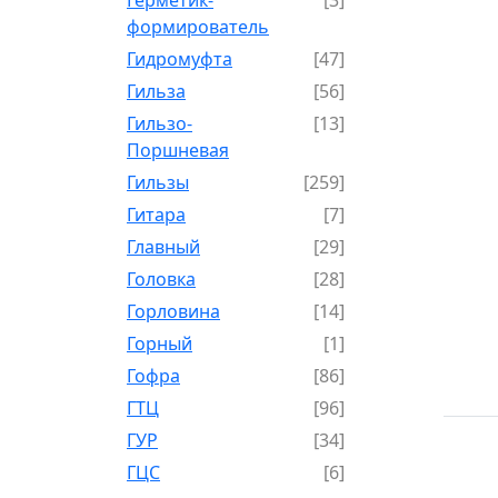
формирователь
Гидромуфта
[47]
Гильза
[56]
Гильзо-
[13]
Поршневая
Гильзы
[259]
Гитара
[7]
Главный
[29]
Головка
[28]
Горловина
[14]
Горный
[1]
Гофра
[86]
ГТЦ
[96]
ГУР
[34]
ГЦC
[6]