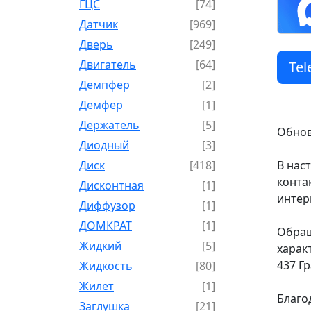
ГЦС
[74]
Датчик
[969]
Дверь
[249]
Двигатель
[64]
Te
Демпфер
[2]
Демфер
[1]
Держатель
[5]
Обнов
Диодный
[3]
Диск
[418]
В нас
конта
Дисконтная
[1]
интер
Диффузор
[1]
ДОМКРАТ
[1]
Обращ
Жидкий
[5]
харак
437 Г
Жидкость
[80]
Жилет
[1]
Благо
Заглушка
[21]