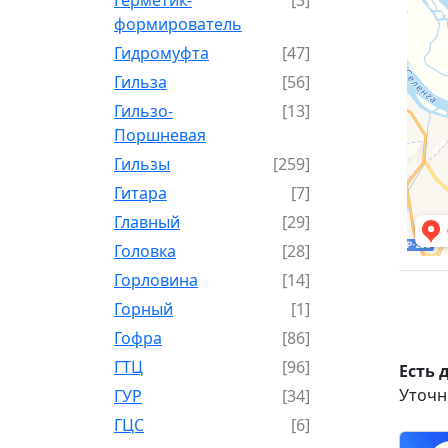
формирователь
Гидромуфта
[47]
Гильза
[56]
Гильзо-
[13]
Поршневая
Гильзы
[259]
Гитара
[7]
Главный
[29]
Головка
[28]
Горловина
[14]
Горный
[1]
Гофра
[86]
ГТЦ
[96]
Есть 
Уточн
ГУР
[34]
ГЦC
[6]