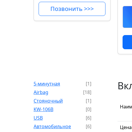
Позвонить >>>
Вк
5-минутная
[1]
Airbag
[18]
Cтояночный
[1]
Наим
KW-106B
[0]
USB
[6]
Автомобильное
[6]
Цена