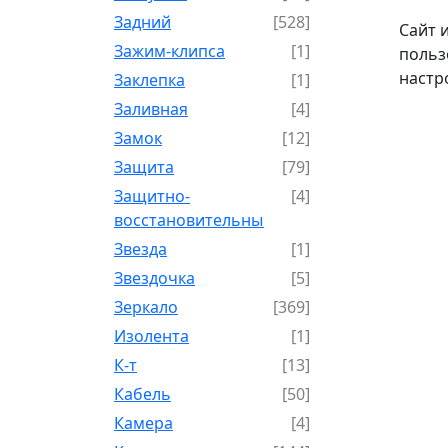
Задний
[528]
Сайт 
Зажим-клипса
[1]
польз
настр
Заклепка
[1]
Заливная
[4]
Замок
[12]
Защита
[79]
Защитно-
[4]
восстановительный
Звезда
[1]
Звездочка
[5]
Зеркало
[369]
Изолента
[1]
К-т
[13]
Кабель
[50]
Камера
[4]