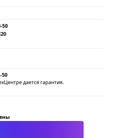
3-50
820
-50
ехЦентре дается гарантия.
цены