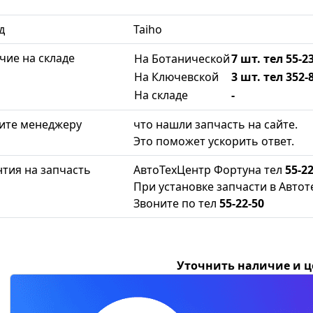
д
Taiho
чие на складе
На Ботанической
7 шт. тел 55-2
На Ключевской
3 шт. тел 352-
На складе
-
ите менеджеру
что нашли запчасть на сайте.
Это поможет ускорить ответ.
нтия на запчасть
АвтоТехЦентр Фортуна тел
55-22
При установке запчасти в Автот
Звоните по тел
55-22-50
Уточнить наличие и 