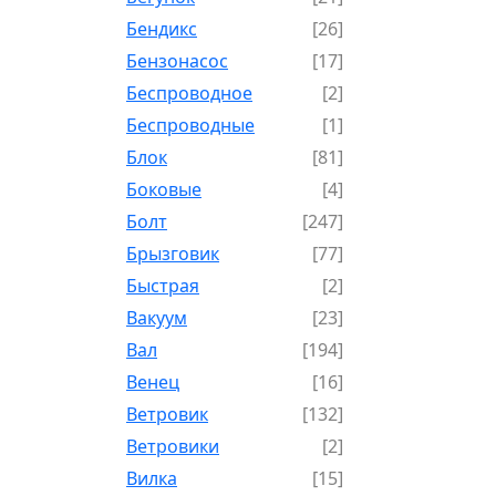
Бендикс
[26]
Бензонасос
[17]
Беспроводное
[2]
Беспроводные
[1]
Блок
[81]
Боковые
[4]
Болт
[247]
Брызговик
[77]
Быстрая
[2]
Вакуум
[23]
Вал
[194]
Венец
[16]
Ветровик
[132]
Ветровики
[2]
Вилка
[15]