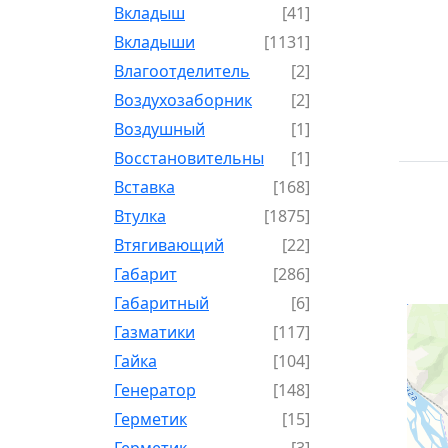
Вкладыш
[41]
Вкладыши
[1131]
Влагоотделитель
[2]
Воздухозаборник
[2]
Воздушный
[1]
Восстановительный
[1]
Вставка
[168]
Втулка
[1875]
Втягивающий
[22]
Габарит
[286]
Габаритный
[6]
Газматики
[117]
Гайка
[104]
Генератор
[148]
Герметик
[15]
Герметик-
[3]