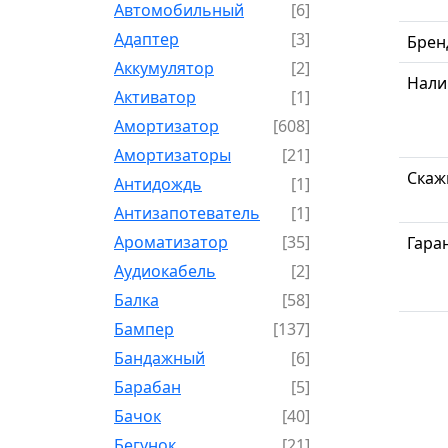
Автомобильный
[6]
Адаптер
[3]
Брен
Аккумулятор
[2]
Нали
Активатор
[1]
Амортизатор
[608]
Амортизаторы
[21]
Скаж
Антидождь
[1]
Антизапотеватель
[1]
Ароматизатор
[35]
Гара
Аудиокабель
[2]
Балка
[58]
Бампер
[137]
Бандажный
[6]
Барабан
[5]
Бачок
[40]
Бегунок
[21]