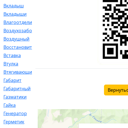
Вкладыш
[41]
Вкладыши
[1131]
Влагоотделитель
[2]
Воздухозаборник
[2]
Воздушный
[1]
Восстановительный
[1]
Вставка
[168]
Втулка
[1875]
Втягивающий
[22]
Габарит
[286]
Габаритный
[6]
Вернутьс
Газматики
[117]
Гайка
[104]
Генератор
[148]
Герметик
[15]