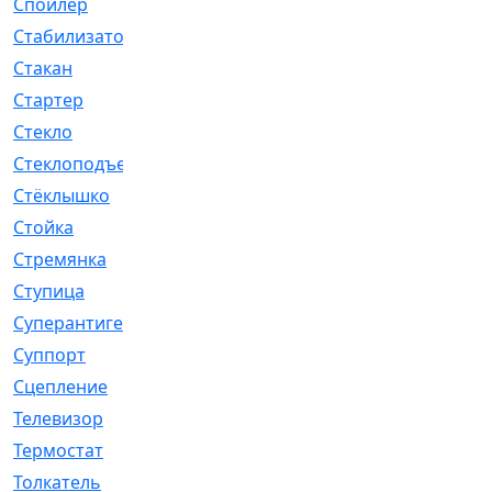
Спойлер
[29]
Стабилизатор
[596]
Стакан
[7]
Стартер
[176]
Стекло
[11]
Стеклоподъемник
[12]
Стёклышко
[20]
Стойка
[969]
Стремянка
[46]
Ступица
[775]
Суперантигель
[3]
Суппорт
[198]
Сцепление
[1]
Телевизор
[13]
Термостат
[323]
Толкатель
[4]