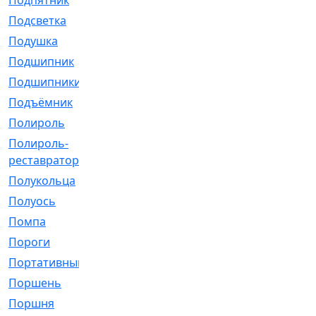
Подпятник
[1]
Подсветка
[1]
Подушка
[1540]
Подшипник
[1825]
Подшипники
[106]
Подъёмник
[1]
Полироль
[1]
Полироль-
[1]
реставратор
Полукольца
[107]
Полуось
[43]
Помпа
[537]
Пороги
[1]
Портативный
[1]
Поршень
[5]
Поршня
[833]