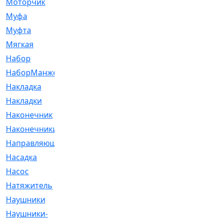
Моторчик
[6]
Муфа
[1]
Муфта
[9]
Мягкая
[3]
Набор
[6]
НаборМанжетГТЦ
[33]
Накладка
[51]
Накладки
[1]
Наконечник
[743]
Наконечники
[119]
Направляющая
[43]
Насадка
[16]
Насос
[356]
Натяжитель
[125]
Наушники
[8]
Наушники-
[2]