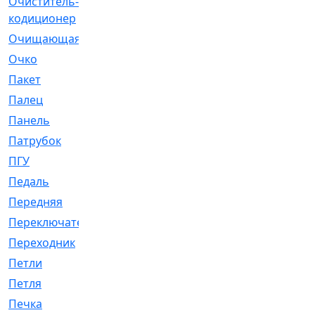
Очиститель-
[1]
кодиционер
Очищающая
[1]
Очко
[24]
Пакет
[1]
Палец
[4]
Панель
[61]
Патрубок
[248]
ПГУ
[2]
Педаль
[3]
Передняя
[22]
Переключатель
[36]
Переходник
[4]
Петли
[23]
Петля
[3]
Печка
[3]