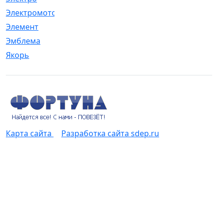
Электромотор
[1]
Элемент
[5]
Эмблема
[1]
Якорь
[4]
Карта сайта
Разработка сайта sdep.ru