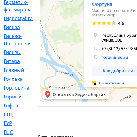
Герметик-
[3]
формирователь
Гидромуфта
[47]
Гильза
[56]
Гильзо-
[13]
Поршневая
Гильзы
[259]
Гитара
[7]
Главный
[29]
Головка
[28]
Горловина
[14]
Горный
[1]
Гофра
[86]
ГТЦ
[96]
ГУР
[34]
ГЦC
[6]