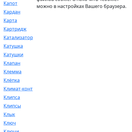
Капот
[144]
можно в настройках Вашего браузера.
Кардан
[131]
Карта
[2]
Картридж
[250]
Катализатор
[1]
Катушка
[2]
Катушки
[291]
Клапан
[375]
Клемма
[5]
Клёпка
[2]
Климат-контроль
[3]
Клипса
[21]
Клипсы
[321]
Клык
[4]
Ключ
[2]
Ключи
[3]