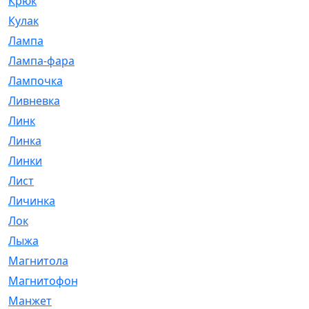
Крюк
[1]
Кулак
[9]
Лампа
[128]
Лампа-фара
[4]
Лампочка
[209]
Ливневка
[66]
Линк
[3]
Линка
[64]
Линки
[913]
Лист
[144]
Личинка
[3]
Лок
[1]
Лыжа
[23]
Магнитола
[11]
Магнитофон
[1]
Манжет
[194]