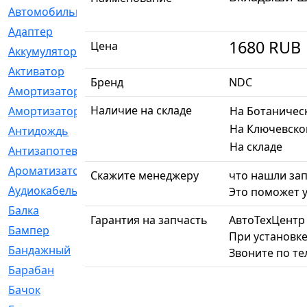
Автомобильный
[6]
Адаптер
[3]
1680
RUB
Цена
Аккумулятор
[2]
Активатор
[1]
Бренд
NDC
Амортизатор
[608]
Наличие на складе
Амортизаторы
[21]
На Ботаничес
На Ключевско
Антидождь
[1]
На складе
Антизапотеватель
[1]
Ароматизатор
[35]
Скажите менеджеру
что нашли зап
Аудиокабель
[2]
Это поможет у
Балка
[58]
Гарантия на запчасть
АвтоТехЦентр
Бампер
[137]
При установке
Бандажный
[6]
Звоните по т
Барабан
[5]
Бачок
[40]