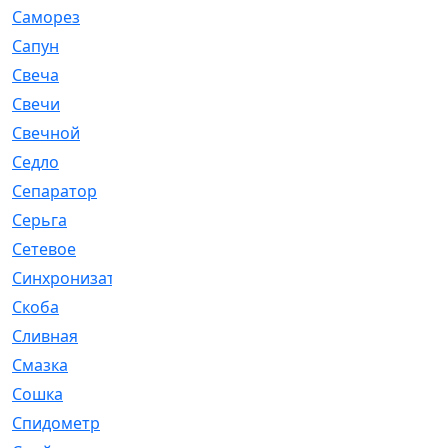
Саморез
[23]
Сапун
[33]
Свеча
[457]
Свечи
[272]
Свечной
[2]
Седло
[7]
Сепаратор
[6]
Серьга
[27]
Сетевое
[6]
Синхронизатор
[1]
Скоба
[4]
Сливная
[6]
Смазка
[24]
Сошка
[8]
Спидометр
[48]