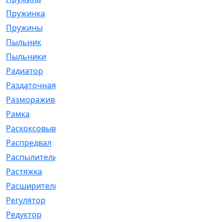
Пружинка
[1]
Пружины
[326]
Пыльник
[1202]
Пыльники
[5]
Радиатор
[916]
Раздаточная
[1]
Размораживатель
[1]
Рамка
[29]
Раскоксовывание
[4]
Распредвал
[41]
Распылители
[226]
Растяжка
[1]
Расширительный
[9]
Регулятор
[5]
Редуктор
[17]