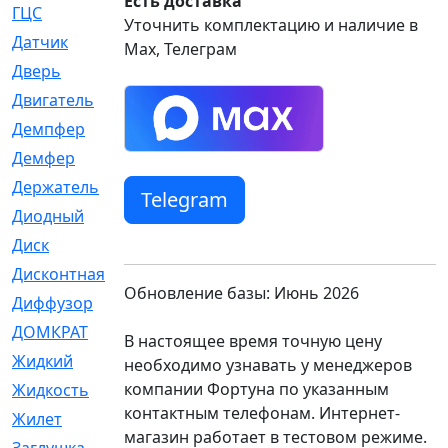
Есть доставка
ГЦС
[74]
Уточнить комплектацию и наличие в
Датчик
[969]
Max, Телеграм
Дверь
[249]
Двигатель
[64]
Демпфер
[2]
Демфер
[1]
Держатель
[5]
Telegram
Диодный
[3]
Диск
[418]
Дисконтная
[1]
Обновление базы: Июнь 2026
Диффузор
[1]
ДОМКРАТ
[1]
В настоящее время точную цену
Жидкий
[5]
необходимо узнавать у менеджеров
компании Фортуна по указанным
Жидкость
[80]
контактным телефонам. Интернет-
Жилет
[1]
магазин работает в тестовом режиме.