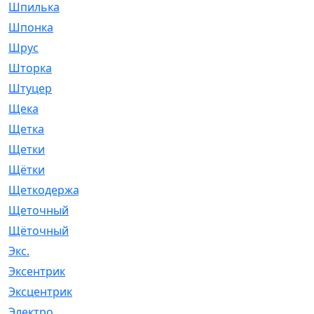
Шпилька
[215]
Шпонка
[19]
Шрус
[1107]
Шторка
[6]
Штуцер
[8]
Щека
[18]
Щетка
[31]
Щетки
[58]
Щётки
[124]
Щеткодержатель
[14]
Щеточный
[1]
Щёточный
[7]
Экс.
[4]
Эксентрик
[1]
Эксцентрик
[67]
Электро
[1]