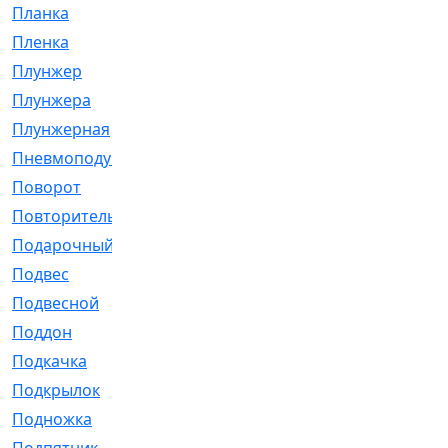
Планка
[21]
Пленка
[1]
Плунжер
[1]
Плунжера
[64]
Плунжерная
[91]
Пневмоподушка
[2]
Поворот
[12]
Повторитель
[86]
Подарочный
[3]
Подвес
[16]
Подвесной
[7]
Поддон
[18]
Подкачка
[5]
Подкрылок
[128]
Подножка
[16]