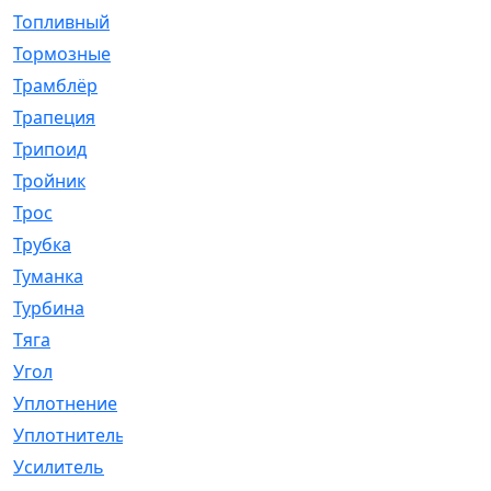
Топливный
[5]
Тормозные
[57]
Трамблёр
[54]
Трапеция
[2]
Трипоид
[16]
Тройник
[1]
Трос
[500]
Трубка
[39]
Туманка
[77]
Турбина
[69]
Тяга
[1264]
Угол
[2]
Уплотнение
[22]
Уплотнитель
[13]
Усилитель
[20]