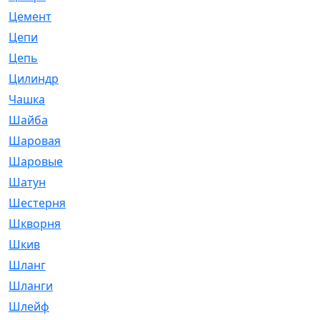
Цемент
[1]
Цепи
[314]
Цепь
[171]
Цилиндр
[55]
Чашка
[695]
Шайба
[37]
Шаровая
[900]
Шаровые
[1]
Шатун
[226]
Шестерня
[33]
Шкворня
[118]
Шкив
[129]
Шланг
[476]
Шланги
[36]
Шлейф
[70]