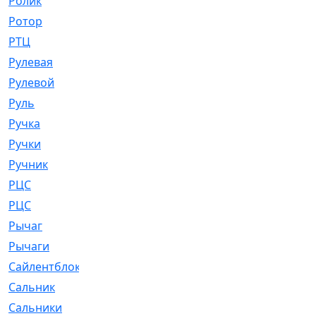
Ролик
[790]
Ротор
[2]
РТЦ
[475]
Рулевая
[974]
Рулевой
[585]
Руль
[12]
Ручка
[29]
Ручки
[3]
Ручник
[11]
РЦC
[12]
РЦС
[84]
Рычаг
[588]
Рычаги
[3]
Сайлентблок
[4208]
Сальник
[4340]
Сальники
[123]