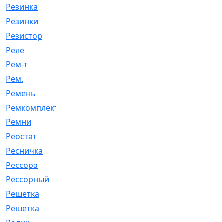
Резинка
[15]
Резинки
[6]
Резистор
[1]
Реле
[20]
Рем-т
[7]
Рем.
[2]
Ремень
[2060]
Ремкомплект
[1924]
Ремни
[21]
Реостат
[1]
Ресничка
[25]
Рессора
[51]
Рессорный
[107]
Решётка
[101]
Решетка
[21]