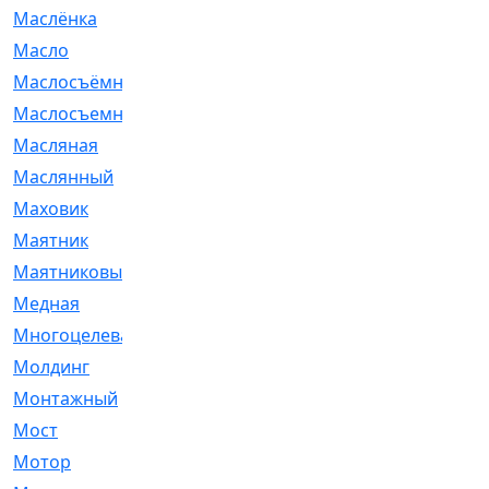
Маслёнка
[4]
Масло
[66]
Маслосъёмные
[480]
Маслосъемные
[26]
Масляная
[1]
Маслянный
[54]
Маховик
[6]
Маятник
[5]
Маятниковый
[13]
Медная
[2]
Многоцелевая
[1]
Молдинг
[14]
Монтажный
[1]
Мост
[10]
Мотор
[212]