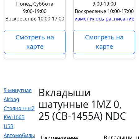
Понед-Суббота
9:00-19:00
9:00-19:00
Воскресенье
10:00-17:00
Воскресенье
10:00-17:00
изменилось расписание
Смотреть на
Смотреть на
карте
карте
Вкладыши
5-минутная
[1]
Airbag
[18]
шатунные 1MZ 0,
Cтояночный
[1]
25 (CB-1455A) NDC
KW-106B
[0]
USB
[6]
Автомобильное
[6]
Вкладыши ша
Наименование