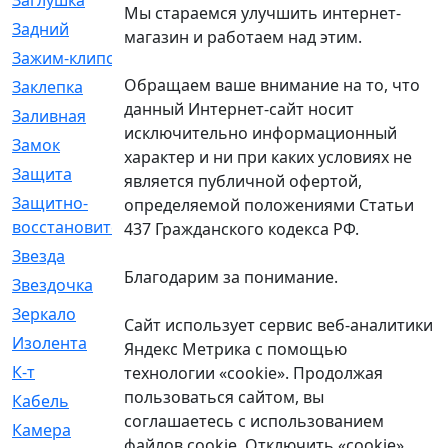
Заглушка
[21]
Мы стараемся улучшить интернет-
Задний
[528]
магазин и работаем над этим.
Зажим-клипса
[1]
Обращаем ваше внимание на то, что
Заклепка
[1]
данный Интернет-сайт носит
Заливная
[4]
исключительно информационный
Замок
[12]
характер и ни при каких условиях не
Защита
[79]
является публичной офертой,
Защитно-
[4]
определяемой положениями Статьи
восстановительный
437 Гражданского кодекса РФ.
Звезда
[1]
Благодарим за понимание.
Звездочка
[5]
Зеркало
[369]
Сайт использует сервис веб-аналитики
Изолента
[1]
Яндекс Метрика с помощью
К-т
[13]
технологии «cookie». Продолжая
пользоваться сайтом, вы
Кабель
[50]
соглашаетесь с использованием
Камера
[4]
файлов cookie. Отключить «cookie»