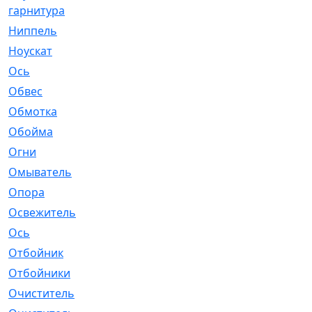
гарнитура
Ниппель
[1]
Ноускат
[53]
Оcь
[2]
Обвес
[3]
Обмотка
[4]
Обойма
[14]
Огни
[1]
Омыватель
[4]
Опора
[1]
Освежитель
[1]
Ось
[4]
Отбойник
[287]
Отбойники
[80]
Очиститель
[15]