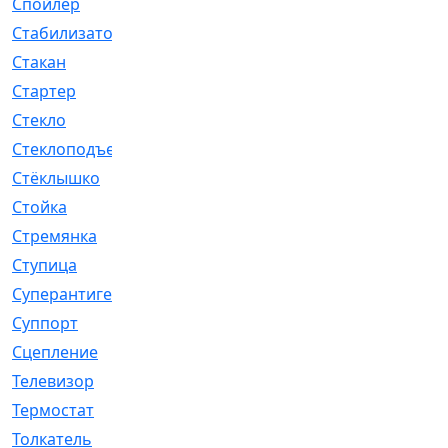
Спойлер
[29]
Стабилизатор
[596]
Стакан
[7]
Стартер
[176]
Стекло
[11]
Стеклоподъемник
[12]
Стёклышко
[20]
Стойка
[969]
Стремянка
[46]
Ступица
[775]
Суперантигель
[3]
Суппорт
[198]
Сцепление
[1]
Телевизор
[13]
Термостат
[323]
Толкатель
[4]