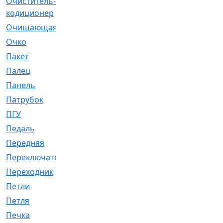
Очиститель-
[1]
кодиционер
Очищающая
[1]
Очко
[24]
Пакет
[1]
Палец
[4]
Панель
[61]
Патрубок
[248]
ПГУ
[2]
Педаль
[3]
Передняя
[22]
Переключатель
[36]
Переходник
[4]
Петли
[23]
Петля
[3]
Печка
[3]