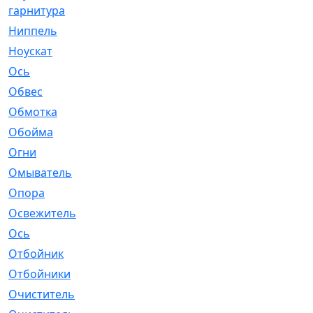
гарнитура
Ниппель
[1]
Ноускат
[53]
Оcь
[2]
Обвес
[3]
Обмотка
[4]
Обойма
[14]
Огни
[1]
Омыватель
[4]
Опора
[1]
Освежитель
[1]
Ось
[4]
Отбойник
[287]
Отбойники
[80]
Очиститель
[15]