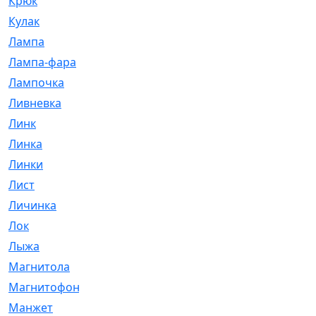
Крюк
[1]
Кулак
[9]
Лампа
[128]
Лампа-фара
[4]
Лампочка
[209]
Ливневка
[66]
Линк
[3]
Линка
[64]
Линки
[913]
Лист
[144]
Личинка
[3]
Лок
[1]
Лыжа
[23]
Магнитола
[11]
Магнитофон
[1]
Манжет
[194]