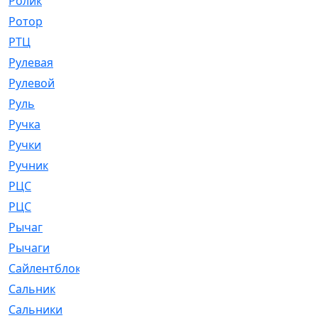
Ролик
[790]
Ротор
[2]
РТЦ
[475]
Рулевая
[974]
Рулевой
[585]
Руль
[12]
Ручка
[29]
Ручки
[3]
Ручник
[11]
РЦC
[12]
РЦС
[84]
Рычаг
[588]
Рычаги
[3]
Сайлентблок
[4208]
Сальник
[4340]
Сальники
[123]