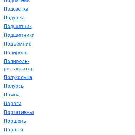
Подпятник
[1]
Подсветка
[1]
Подушка
[1540]
Подшипник
[1825]
Подшипники
[106]
Подъёмник
[1]
Полироль
[1]
Полироль-
[1]
реставратор
Полукольца
[107]
Полуось
[43]
Помпа
[537]
Пороги
[1]
Портативный
[1]
Поршень
[5]
Поршня
[833]