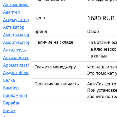
Автомобильный
[6]
Адаптер
[3]
1680
RUB
Цена
Аккумулятор
[2]
Активатор
[1]
Бренд
Daido
Амортизатор
[608]
Наличие на складе
Амортизаторы
[21]
На Ботаничес
На Ключевско
Антидождь
[1]
На складе
Антизапотеватель
[1]
Ароматизатор
[35]
Скажите менеджеру
что нашли зап
Аудиокабель
[2]
Это поможет у
Балка
[58]
Гарантия на запчасть
АвтоТехЦентр
Бампер
[137]
При установке
Бандажный
[6]
Звоните по т
Барабан
[5]
Бачок
[40]