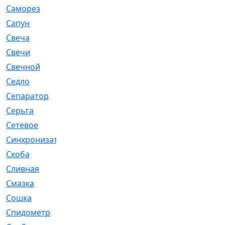
Саморез
[23]
Сапун
[33]
Свеча
[457]
Свечи
[272]
Свечной
[2]
Седло
[7]
Сепаратор
[6]
Серьга
[27]
Сетевое
[6]
Синхронизатор
[1]
Скоба
[4]
Сливная
[6]
Смазка
[24]
Сошка
[8]
Спидометр
[48]