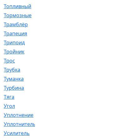
Топливный
[5]
Тормозные
[57]
Трамблёр
[54]
Трапеция
[2]
Трипоид
[16]
Тройник
[1]
Трос
[500]
Трубка
[39]
Туманка
[77]
Турбина
[69]
Тяга
[1264]
Угол
[2]
Уплотнение
[22]
Уплотнитель
[13]
Усилитель
[20]