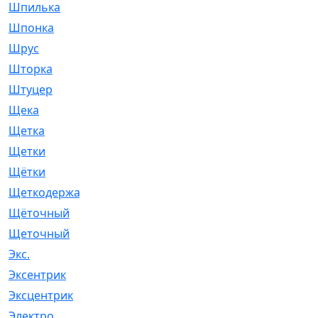
Шпилька
[215]
Шпонка
[19]
Шрус
[1107]
Шторка
[6]
Штуцер
[8]
Щека
[18]
Щетка
[31]
Щетки
[58]
Щётки
[124]
Щеткодержатель
[14]
Щёточный
[7]
Щеточный
[1]
Экс.
[4]
Эксентрик
[1]
Эксцентрик
[67]
Электро
[1]