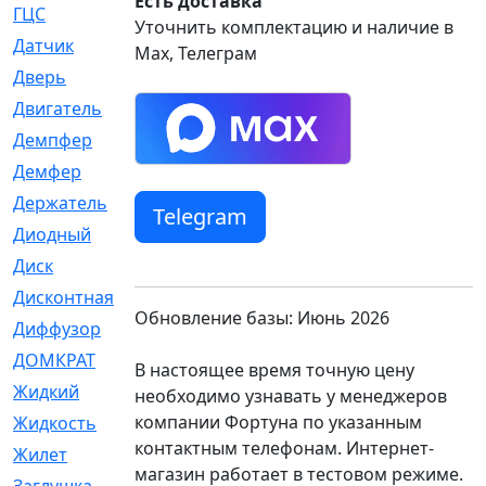
Есть доставка
ГЦС
[74]
Уточнить комплектацию и наличие в
Датчик
[969]
Max, Телеграм
Дверь
[249]
Двигатель
[64]
Демпфер
[2]
Демфер
[1]
Держатель
[5]
Telegram
Диодный
[3]
Диск
[418]
Дисконтная
[1]
Обновление базы: Июнь 2026
Диффузор
[1]
ДОМКРАТ
[1]
В настоящее время точную цену
Жидкий
[5]
необходимо узнавать у менеджеров
компании Фортуна по указанным
Жидкость
[80]
контактным телефонам. Интернет-
Жилет
[1]
магазин работает в тестовом режиме.