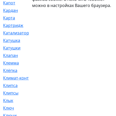
Капот
[144]
можно в настройках Вашего браузера.
Кардан
[131]
Карта
[2]
Картридж
[250]
Катализатор
[1]
Катушка
[2]
Катушки
[291]
Клапан
[375]
Клемма
[5]
Клёпка
[2]
Климат-контроль
[3]
Клипса
[21]
Клипсы
[321]
Клык
[4]
Ключ
[2]
Ключи
[3]