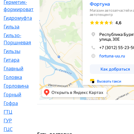
Герметик-
[3]
формирователь
Гидромуфта
[47]
Гильза
[56]
Гильзо-
[13]
Поршневая
Гильзы
[259]
Гитара
[7]
Главный
[29]
Головка
[28]
Горловина
[14]
Горный
[1]
Гофра
[86]
ГТЦ
[96]
ГУР
[34]
ГЦC
[6]