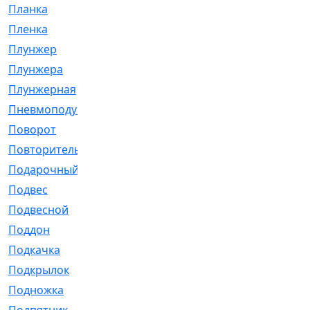
Планка
[21]
Пленка
[1]
Плунжер
[1]
Плунжера
[64]
Плунжерная
[91]
Пневмоподушка
[2]
Поворот
[12]
Повторитель
[86]
Подарочный
[3]
Подвес
[16]
Подвесной
[7]
Поддон
[18]
Подкачка
[5]
Подкрылок
[128]
Подножка
[16]