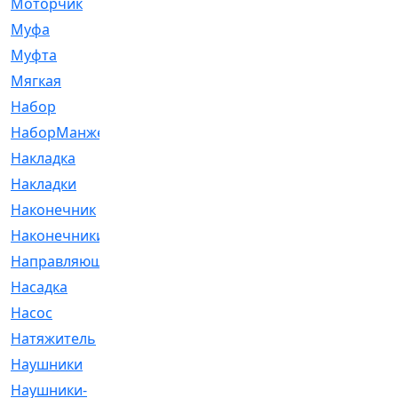
Моторчик
[6]
Муфа
[1]
Муфта
[9]
Мягкая
[3]
Набор
[6]
НаборМанжетГТЦ
[33]
Накладка
[51]
Накладки
[1]
Наконечник
[743]
Наконечники
[119]
Направляющая
[43]
Насадка
[16]
Насос
[356]
Натяжитель
[125]
Наушники
[8]
Наушники-
[2]