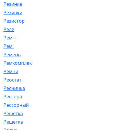
Резинка
[15]
Резинки
[6]
Резистор
[1]
Реле
[20]
Рем-т
[7]
Рем.
[2]
Ремень
[2060]
Ремкомплект
[1924]
Ремни
[21]
Реостат
[1]
Ресничка
[25]
Рессора
[51]
Рессорный
[107]
Решётка
[101]
Решетка
[21]