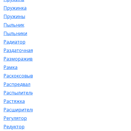
Пружинка
[1]
Пружины
[326]
Пыльник
[1202]
Пыльники
[5]
Радиатор
[916]
Раздаточная
[1]
Размораживатель
[1]
Рамка
[29]
Раскоксовывание
[4]
Распредвал
[41]
Распылители
[226]
Растяжка
[1]
Расширительный
[9]
Регулятор
[5]
Редуктор
[17]