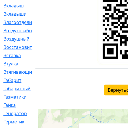
Вкладыш
[41]
Вкладыши
[1131]
Влагоотделитель
[2]
Воздухозаборник
[2]
Воздушный
[1]
Восстановительный
[1]
Вставка
[168]
Втулка
[1875]
Втягивающий
[22]
Габарит
[286]
Габаритный
[6]
Вернутьс
Газматики
[117]
Гайка
[104]
Генератор
[148]
Герметик
[15]