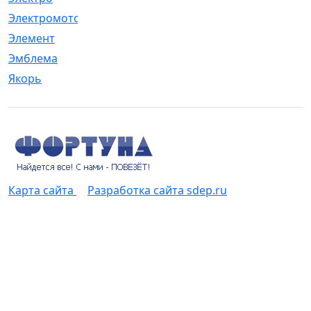
Электромотор
[1]
Элемент
[5]
Эмблема
[1]
Якорь
[4]
Карта сайта
Разработка сайта sdep.ru