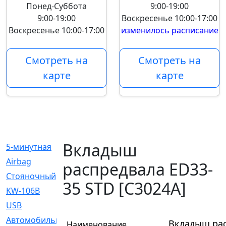
Понед-Суббота
9:00-19:00
9:00-19:00
Воскресенье
10:00-17:00
Воскресенье
10:00-17:00
изменилось расписание
Смотреть на
Смотреть на
карте
карте
Вкладыш
5-минутная
[1]
Airbag
[18]
распредвала ED33-
Cтояночный
[1]
35 STD [C3024A]
KW-106B
[0]
USB
[6]
Автомобильное
[6]
Вкладыш рас
Наименование