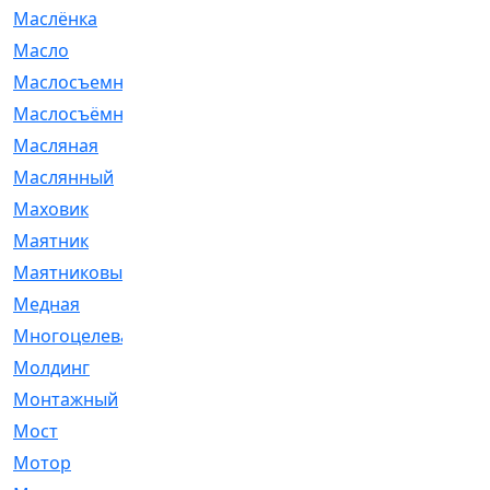
Маслёнка
[4]
Масло
[66]
Маслосъемные
[26]
Маслосъёмные
[480]
Масляная
[1]
Маслянный
[54]
Маховик
[6]
Маятник
[5]
Маятниковый
[13]
Медная
[2]
Многоцелевая
[1]
Молдинг
[14]
Монтажный
[1]
Мост
[10]
Мотор
[212]