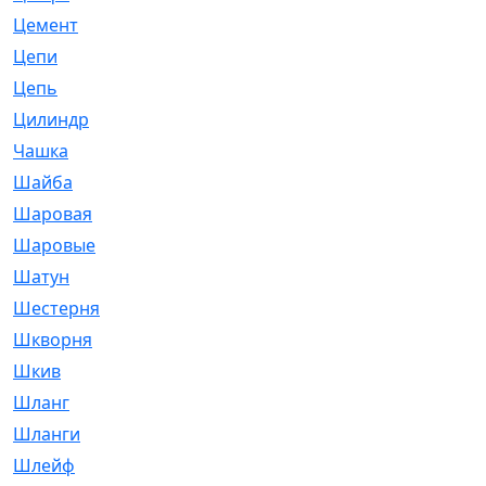
Цемент
[1]
Цепи
[314]
Цепь
[171]
Цилиндр
[55]
Чашка
[695]
Шайба
[37]
Шаровая
[900]
Шаровые
[1]
Шатун
[226]
Шестерня
[33]
Шкворня
[118]
Шкив
[129]
Шланг
[476]
Шланги
[36]
Шлейф
[70]