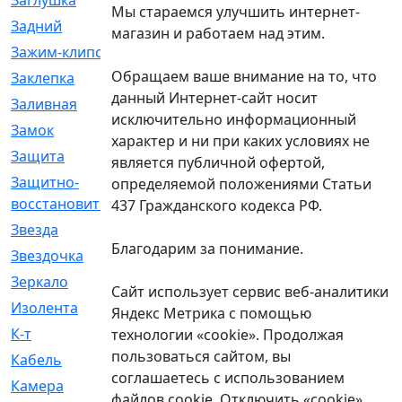
Заглушка
[21]
Мы стараемся улучшить интернет-
Задний
[528]
магазин и работаем над этим.
Зажим-клипса
[1]
Обращаем ваше внимание на то, что
Заклепка
[1]
данный Интернет-сайт носит
Заливная
[4]
исключительно информационный
Замок
[12]
характер и ни при каких условиях не
Защита
[79]
является публичной офертой,
Защитно-
[4]
определяемой положениями Статьи
восстановительный
437 Гражданского кодекса РФ.
Звезда
[1]
Благодарим за понимание.
Звездочка
[5]
Зеркало
[369]
Сайт использует сервис веб-аналитики
Изолента
[1]
Яндекс Метрика с помощью
К-т
[13]
технологии «cookie». Продолжая
пользоваться сайтом, вы
Кабель
[50]
соглашаетесь с использованием
Камера
[4]
файлов cookie. Отключить «cookie»