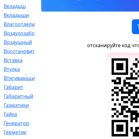
Вкладыш
[41]
Вкладыши
[1131]
Влагоотделитель
[2]
Воздухозаборник
[2]
Воздушный
[1]
отсканируйте код чт
Восстановительный
[1]
Вставка
[168]
Втулка
[1875]
Втягивающий
[22]
Габарит
[286]
Габаритный
[6]
Газматики
[117]
Гайка
[104]
Генератор
[148]
Герметик
[15]