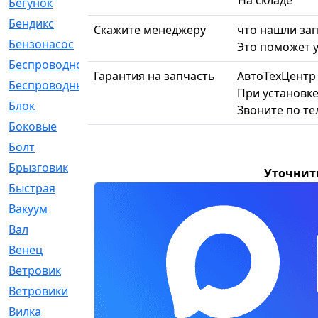
На складе
Бегунок
[21]
Бендикс
[26]
Скажите менеджеру
что нашли зап
Бензонасос
[17]
Это поможет у
Беспроводное
[2]
Гарантия на запчасть
АвтоТехЦентр
Беспроводные
[1]
При установке
Блок
[81]
Звоните по т
Боковые
[4]
Болт
[247]
Брызговик
[77]
Уточнит
Быстрая
[2]
Вакуум
[23]
Вал
[194]
Венец
[16]
Ветровик
[132]
Ветровики
[2]
Вилка
[15]