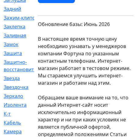
Заглушка
[21]
Задний
[528]
Зажим-клипса
[1]
Обновление базы: Июнь 2026
Заклепка
[1]
Заливная
[4]
В настоящее время точную цену
Замок
[12]
необходимо узнавать у менеджеров
Защита
[79]
компании Фортуна по указанным
контактным телефонам. Интернет-
Защитно-
[4]
магазин работает в тестовом режиме.
восстановительный
Мы стараемся улучшить интернет-
Звезда
[1]
магазин и работаем над этим.
Звездочка
[5]
Зеркало
[369]
Обращаем ваше внимание на то, что
данный Интернет-сайт носит
Изолента
[1]
исключительно информационный
К-т
[13]
характер и ни при каких условиях не
Кабель
[50]
является публичной офертой,
Камера
[4]
определяемой положениями Статьи