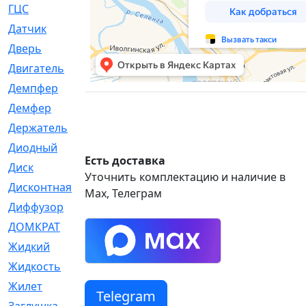
ГЦС
[74]
Датчик
[969]
Дверь
[249]
Двигатель
[64]
Демпфер
[2]
Демфер
[1]
Держатель
[5]
Диодный
[3]
Есть доставка
Диск
[418]
Уточнить комплектацию и наличие в
Дисконтная
[1]
Max, Телеграм
Диффузор
[1]
ДОМКРАТ
[1]
Жидкий
[5]
Жидкость
[80]
Жилет
[1]
Telegram