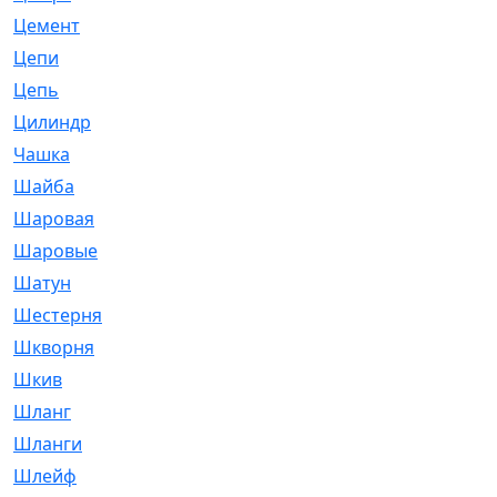
Цемент
[1]
Цепи
[314]
Цепь
[171]
Цилиндр
[55]
Чашка
[695]
Шайба
[37]
Шаровая
[900]
Шаровые
[1]
Шатун
[226]
Шестерня
[33]
Шкворня
[118]
Шкив
[129]
Шланг
[476]
Шланги
[36]
Шлейф
[70]