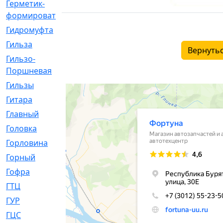
Герметик-
[3]
формирователь
Гидромуфта
[47]
Гильза
[56]
Вернутьс
Гильзо-
[13]
Поршневая
Гильзы
[259]
Гитара
[7]
Главный
[29]
Головка
[28]
Горловина
[14]
Горный
[1]
Гофра
[86]
ГТЦ
[96]
ГУР
[34]
ГЦC
[6]