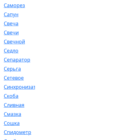
Саморез
[23]
Сапун
[33]
Свеча
[457]
Свечи
[272]
Свечной
[2]
Седло
[7]
Сепаратор
[6]
Серьга
[27]
Сетевое
[6]
Синхронизатор
[1]
Скоба
[4]
Сливная
[6]
Смазка
[24]
Сошка
[8]
Спидометр
[48]