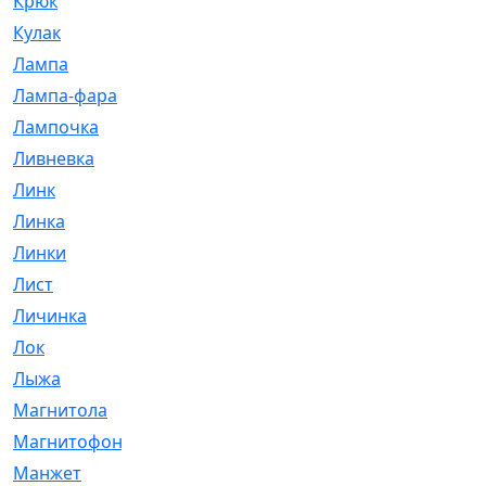
Крюк
[1]
Кулак
[9]
Лампа
[128]
Лампа-фара
[4]
Лампочка
[209]
Ливневка
[66]
Линк
[3]
Линка
[64]
Линки
[913]
Лист
[144]
Личинка
[3]
Лок
[1]
Лыжа
[23]
Магнитола
[11]
Магнитофон
[1]
Манжет
[194]