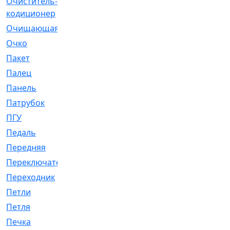
Очиститель-
[1]
кодиционер
Очищающая
[1]
Очко
[24]
Пакет
[1]
Палец
[4]
Панель
[61]
Патрубок
[248]
ПГУ
[2]
Педаль
[3]
Передняя
[22]
Переключатель
[36]
Переходник
[4]
Петли
[23]
Петля
[3]
Печка
[3]