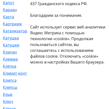
Капот
[144]
437 Гражданского кодекса РФ.
Кардан
[131]
Благодарим за понимание.
Карта
[2]
Картридж
[250]
Сайт использует сервис веб-аналитики
Катализатор
[1]
Яндекс Метрика с помощью
Катушка
[2]
технологии «cookie». Продолжая
пользоваться сайтом, вы
Катушки
[291]
соглашаетесь с использованием
Клапан
[375]
файлов cookie. Отключить «cookie»
Клемма
[5]
можно в настройках Вашего браузера.
Клёпка
[2]
Климат-контроль
[3]
Клипса
[21]
Клипсы
[321]
Клык
[4]
Ключ
[2]
Ключи
[3]