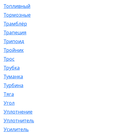
Топливный
[5]
Тормозные
[57]
Трамблёр
[54]
Трапеция
[2]
Трипоид
[16]
Тройник
[1]
Трос
[500]
Трубка
[39]
Туманка
[77]
Турбина
[69]
Тяга
[1264]
Угол
[2]
Уплотнение
[22]
Уплотнитель
[13]
Усилитель
[20]