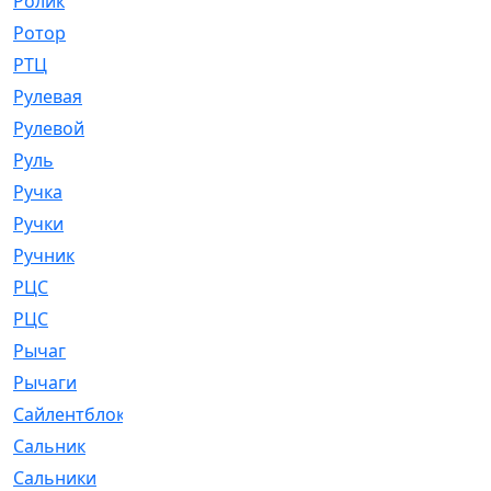
Ролик
[790]
Ротор
[2]
РТЦ
[475]
Рулевая
[974]
Рулевой
[585]
Руль
[12]
Ручка
[29]
Ручки
[3]
Ручник
[11]
РЦC
[12]
РЦС
[84]
Рычаг
[588]
Рычаги
[3]
Сайлентблок
[4208]
Сальник
[4340]
Сальники
[123]