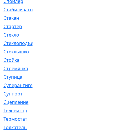
Спойлер
[29]
Стабилизатор
[596]
Стакан
[7]
Стартер
[176]
Стекло
[11]
Стеклоподъемник
[12]
Стёклышко
[20]
Стойка
[969]
Стремянка
[46]
Ступица
[775]
Суперантигель
[3]
Суппорт
[198]
Сцепление
[1]
Телевизор
[13]
Термостат
[323]
Толкатель
[4]