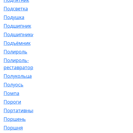
Подпятник
[1]
Подсветка
[1]
Подушка
[1540]
Подшипник
[1825]
Подшипники
[106]
Подъёмник
[1]
Полироль
[1]
Полироль-
[1]
реставратор
Полукольца
[107]
Полуось
[43]
Помпа
[537]
Пороги
[1]
Портативный
[1]
Поршень
[5]
Поршня
[833]