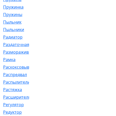
Пружинка
[1]
Пружины
[326]
Пыльник
[1202]
Пыльники
[5]
Радиатор
[916]
Раздаточная
[1]
Размораживатель
[1]
Рамка
[29]
Раскоксовывание
[4]
Распредвал
[41]
Распылители
[226]
Растяжка
[1]
Расширительный
[9]
Регулятор
[5]
Редуктор
[17]