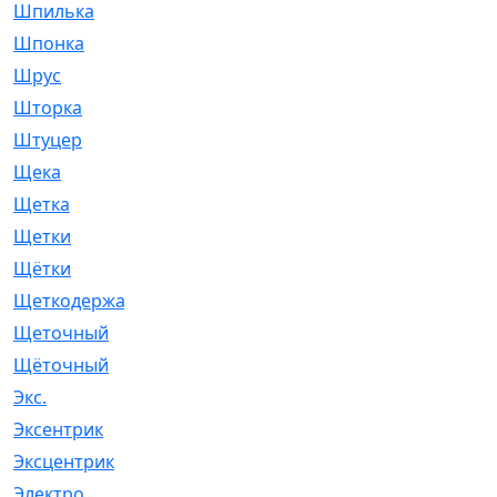
Шпилька
[215]
Шпонка
[19]
Шрус
[1107]
Шторка
[6]
Штуцер
[8]
Щека
[18]
Щетка
[31]
Щетки
[58]
Щётки
[124]
Щеткодержатель
[14]
Щеточный
[1]
Щёточный
[7]
Экс.
[4]
Эксентрик
[1]
Эксцентрик
[67]
Электро
[1]