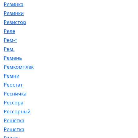
Резинка
[15]
Резинки
[6]
Резистор
[1]
Реле
[20]
Рем-т
[7]
Рем.
[2]
Ремень
[2060]
Ремкомплект
[1924]
Ремни
[21]
Реостат
[1]
Ресничка
[25]
Рессора
[51]
Рессорный
[107]
Решётка
[101]
Решетка
[21]