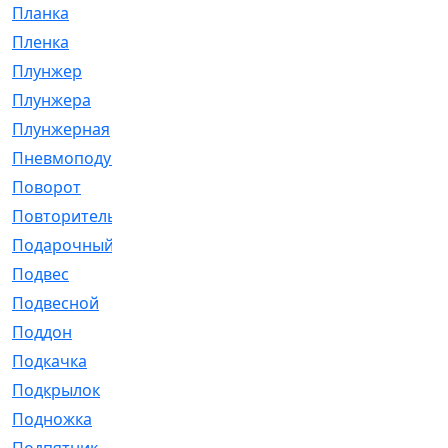
Планка
[21]
Пленка
[1]
Плунжер
[1]
Плунжера
[64]
Плунжерная
[91]
Пневмоподушка
[2]
Поворот
[12]
Повторитель
[86]
Подарочный
[3]
Подвес
[16]
Подвесной
[7]
Поддон
[18]
Подкачка
[5]
Подкрылок
[128]
Подножка
[16]