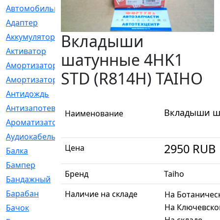
Автомобильный
[6]
Адаптер
[3]
Вкладыши
Аккумулятор
[2]
Активатор
[1]
шатунные 4HK1
Амортизатор
[608]
STD (R814H) TAIHO
Амортизаторы
[21]
Антидождь
[1]
Антизапотеватель
[1]
Вкладыши ша
Наименование
Ароматизатор
[35]
Аудиокабель
[2]
2950
RUB
Цена
Балка
[58]
Бампер
[137]
Бренд
Taiho
Бандажный
[6]
Барабан
[5]
Наличие на складе
На Ботаничес
На Ключевско
Бачок
[40]