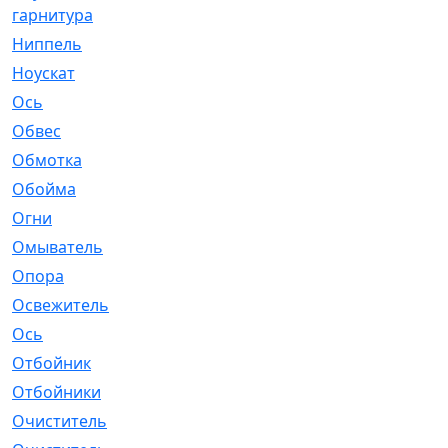
гарнитура
Ниппель
[1]
Ноускат
[53]
Оcь
[2]
Обвес
[3]
Обмотка
[4]
Обойма
[14]
Огни
[1]
Омыватель
[4]
Опора
[1]
Освежитель
[1]
Ось
[4]
Отбойник
[287]
Отбойники
[80]
Очиститель
[15]