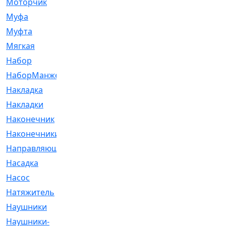
Моторчик
[6]
Муфа
[1]
Муфта
[9]
Мягкая
[3]
Набор
[6]
НаборМанжетГТЦ
[33]
Накладка
[51]
Накладки
[1]
Наконечник
[743]
Наконечники
[119]
Направляющая
[43]
Насадка
[16]
Насос
[356]
Натяжитель
[125]
Наушники
[8]
Наушники-
[2]