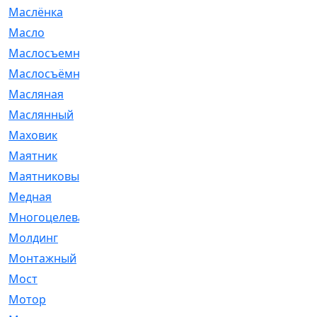
Маслёнка
[4]
Масло
[66]
Маслосъемные
[26]
Маслосъёмные
[480]
Масляная
[1]
Маслянный
[54]
Маховик
[6]
Маятник
[5]
Маятниковый
[13]
Медная
[2]
Многоцелевая
[1]
Молдинг
[14]
Монтажный
[1]
Мост
[10]
Мотор
[212]