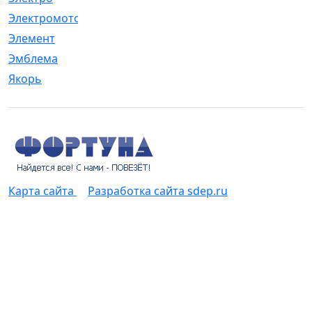
Электромотор
[1]
Элемент
[5]
Эмблема
[1]
Якорь
[4]
Карта сайта
Разработка сайта sdep.ru