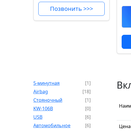
Позвонить >>>
Вк
5-минутная
[1]
Airbag
[18]
Cтояночный
[1]
Наим
KW-106B
[0]
USB
[6]
Автомобильное
[6]
Цена