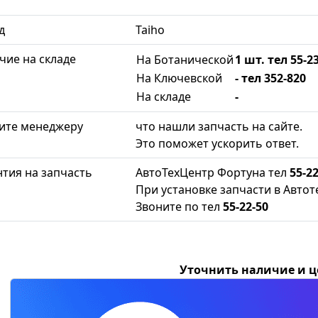
д
Taiho
чие на складе
На Ботанической
1 шт. тел 55-2
На Ключевской
- тел 352-820
На складе
-
ите менеджеру
что нашли запчасть на сайте.
Это поможет ускорить ответ.
нтия на запчасть
АвтоТехЦентр Фортуна тел
55-22
При установке запчасти в Автот
Звоните по тел
55-22-50
Уточнить наличие и 