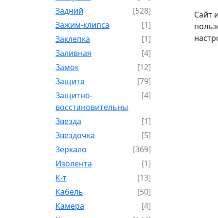
Задний
[528]
Сайт 
Зажим-клипса
[1]
польз
настр
Заклепка
[1]
Заливная
[4]
Замок
[12]
Защита
[79]
Защитно-
[4]
восстановительный
Звезда
[1]
Звездочка
[5]
Зеркало
[369]
Изолента
[1]
К-т
[13]
Кабель
[50]
Камера
[4]