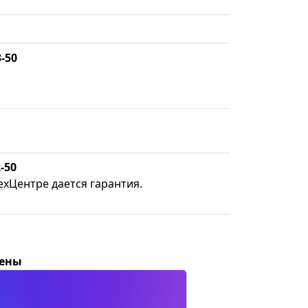
3-50
-50
ехЦентре дается гарантия.
цены