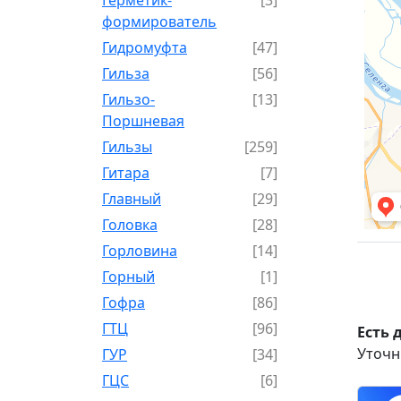
формирователь
Гидромуфта
[47]
Гильза
[56]
Гильзо-
[13]
Поршневая
Гильзы
[259]
Гитара
[7]
Главный
[29]
Головка
[28]
Горловина
[14]
Горный
[1]
Гофра
[86]
ГТЦ
[96]
Есть 
Уточн
ГУР
[34]
ГЦC
[6]