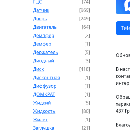
ГЦС
[74]
Датчик
[969]
Дверь
[249]
Двигатель
[64]
Te
Демпфер
[2]
Демфер
[1]
Держатель
[5]
Обнов
Диодный
[3]
Диск
[418]
В нас
конта
Дисконтная
[1]
интер
Диффузор
[1]
ДОМКРАТ
[1]
Обращ
Жидкий
[5]
харак
437 Г
Жидкость
[80]
Жилет
[1]
Благо
Заглушка
[21]