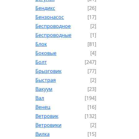
Бендикс
[26]
Бензонасос
[17]
Беспроводное
[2]
Беспроводные
[1]
Блок
[81]
Боковые
[4]
Болт
[247]
Брызговик
[77]
Быстрая
[2]
Вакуум
[23]
Вал
[194]
Венец
[16]
Ветровик
[132]
Ветровики
[2]
Вилка
[15]