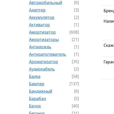
Автомобильный
[6]
Адаптер
[3]
Брен
Аккумулятор
[2]
Нали
Активатор
[1]
Амортизатор
[608]
Амортизаторы
[21]
Скаж
Антидождь
[1]
Антизапотеватель
[1]
Ароматизатор
[35]
Гара
Аудиокабель
[2]
Балка
[58]
Бампер
[137]
Бандажный
[6]
Барабан
[5]
Бачок
[40]
Бегунок
[21]