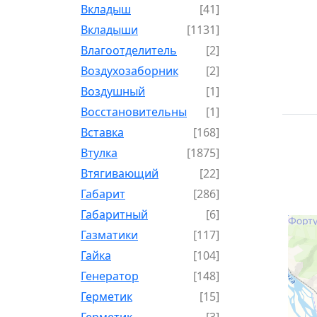
Вкладыш
[41]
Вкладыши
[1131]
Влагоотделитель
[2]
Воздухозаборник
[2]
Воздушный
[1]
Восстановительный
[1]
Вставка
[168]
Втулка
[1875]
Втягивающий
[22]
Габарит
[286]
Габаритный
[6]
Газматики
[117]
Гайка
[104]
Генератор
[148]
Герметик
[15]
Герметик-
[3]