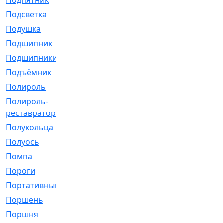
Подпятник
[1]
Подсветка
[1]
Подушка
[1540]
Подшипник
[1825]
Подшипники
[106]
Подъёмник
[1]
Полироль
[1]
Полироль-
[1]
реставратор
Полукольца
[107]
Полуось
[43]
Помпа
[537]
Пороги
[1]
Портативный
[1]
Поршень
[5]
Поршня
[833]