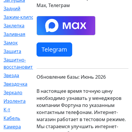
Заглушка
[21]
Max, Телеграм
Задний
[528]
Зажим-клипса
[1]
Заклепка
[1]
Заливная
[4]
Замок
[12]
Telegram
Защита
[79]
Защитно-
[4]
восстановительный
Звезда
[1]
Обновление базы: Июнь 2026
Звездочка
[5]
В настоящее время точную цену
Зеркало
[369]
необходимо узнавать у менеджеров
Изолента
[1]
компании Фортуна по указанным
К-т
[13]
контактным телефонам. Интернет-
Кабель
[50]
магазин работает в тестовом режиме.
Мы стараемся улучшить интернет-
Камера
[4]