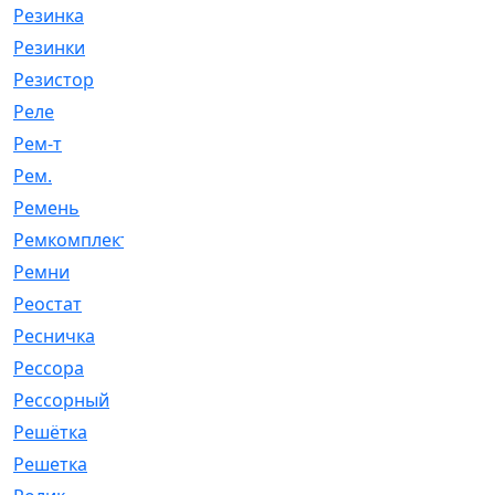
Резинка
[15]
Резинки
[6]
Резистор
[1]
Реле
[20]
Рем-т
[7]
Рем.
[2]
Ремень
[2060]
Ремкомплект
[1924]
Ремни
[21]
Реостат
[1]
Ресничка
[25]
Рессора
[51]
Рессорный
[107]
Решётка
[101]
Решетка
[21]