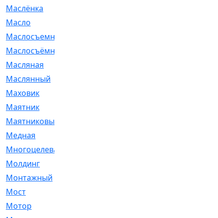
Маслёнка
[4]
Масло
[66]
Маслосъемные
[26]
Маслосъёмные
[480]
Масляная
[1]
Маслянный
[54]
Маховик
[6]
Маятник
[5]
Маятниковый
[13]
Медная
[2]
Многоцелевая
[1]
Молдинг
[14]
Монтажный
[1]
Мост
[10]
Мотор
[212]