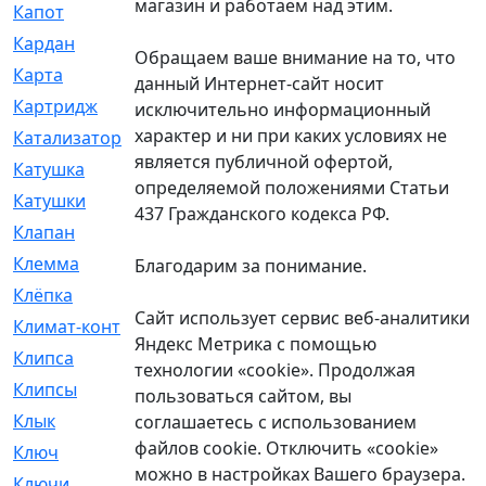
магазин и работаем над этим.
Капот
[144]
Кардан
[131]
Обращаем ваше внимание на то, что
Карта
[2]
данный Интернет-сайт носит
Картридж
[250]
исключительно информационный
характер и ни при каких условиях не
Катализатор
[1]
является публичной офертой,
Катушка
[2]
определяемой положениями Статьи
Катушки
[291]
437 Гражданского кодекса РФ.
Клапан
[375]
Клемма
[5]
Благодарим за понимание.
Клёпка
[2]
Сайт использует сервис веб-аналитики
Климат-контроль
[3]
Яндекс Метрика с помощью
Клипса
[21]
технологии «cookie». Продолжая
Клипсы
[321]
пользоваться сайтом, вы
Клык
[4]
соглашаетесь с использованием
файлов cookie. Отключить «cookie»
Ключ
[2]
можно в настройках Вашего браузера.
Ключи
[3]