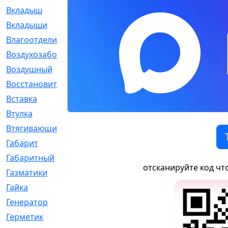
Вкладыш
[41]
Вкладыши
[1131]
Влагоотделитель
[2]
Воздухозаборник
[2]
Воздушный
[1]
Восстановительный
[1]
Вставка
[168]
Втулка
[1875]
Втягивающий
[22]
Габарит
[286]
Габаритный
[6]
отсканируйте код чт
Газматики
[117]
Гайка
[104]
Генератор
[148]
Герметик
[15]