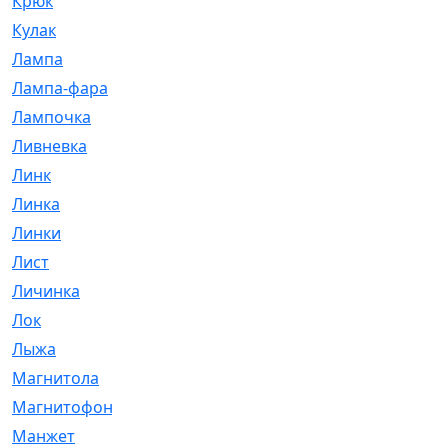
Крюк
[1]
Кулак
[9]
Лампа
[128]
Лампа-фара
[4]
Лампочка
[209]
Ливневка
[66]
Линк
[3]
Линка
[64]
Линки
[913]
Лист
[144]
Личинка
[3]
Лок
[1]
Лыжа
[23]
Магнитола
[11]
Магнитофон
[1]
Манжет
[194]