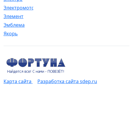
Электромотор
[1]
Элемент
[5]
Эмблема
[1]
Якорь
[4]
Карта сайта
Разработка сайта sdep.ru