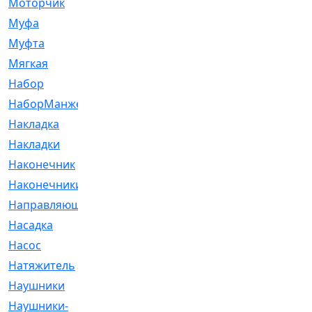
Моторчик
[6]
Муфа
[1]
Муфта
[9]
Мягкая
[3]
Набор
[6]
НаборМанжетГТЦ
[33]
Накладка
[51]
Накладки
[1]
Наконечник
[743]
Наконечники
[119]
Направляющая
[43]
Насадка
[16]
Насос
[356]
Натяжитель
[125]
Наушники
[8]
Наушники-
[2]