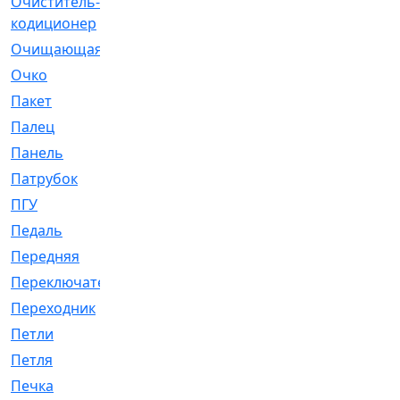
Очиститель-
[1]
кодиционер
Очищающая
[1]
Очко
[24]
Пакет
[1]
Палец
[4]
Панель
[61]
Патрубок
[248]
ПГУ
[2]
Педаль
[3]
Передняя
[22]
Переключатель
[36]
Переходник
[4]
Петли
[23]
Петля
[3]
Печка
[3]