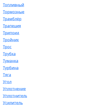
Топливный
[5]
Тормозные
[57]
Трамблёр
[54]
Трапеция
[2]
Трипоид
[16]
Тройник
[1]
Трос
[500]
Трубка
[39]
Туманка
[77]
Турбина
[69]
Тяга
[1264]
Угол
[2]
Уплотнение
[22]
Уплотнитель
[13]
Усилитель
[20]