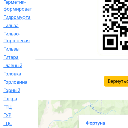
Герметик-
[3]
формирователь
Гидромуфта
[47]
Гильза
[56]
Гильзо-
[13]
Поршневая
Гильзы
[259]
Гитара
[7]
Главный
[29]
Головка
[28]
Вернутьс
Горловина
[14]
Горный
[1]
Гофра
[86]
ГТЦ
[96]
ГУР
[34]
ГЦC
[6]