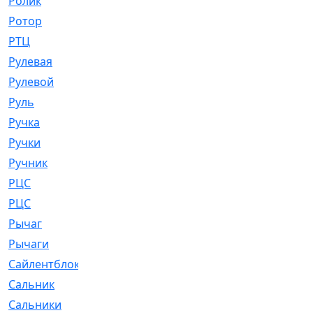
Ролик
[790]
Ротор
[2]
РТЦ
[475]
Рулевая
[974]
Рулевой
[585]
Руль
[12]
Ручка
[29]
Ручки
[3]
Ручник
[11]
РЦC
[12]
РЦС
[84]
Рычаг
[588]
Рычаги
[3]
Сайлентблок
[4208]
Сальник
[4340]
Сальники
[123]