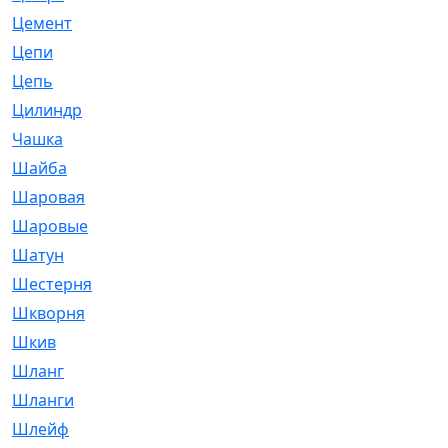
Цемент
[1]
Цепи
[314]
Цепь
[171]
Цилиндр
[55]
Чашка
[695]
Шайба
[37]
Шаровая
[900]
Шаровые
[1]
Шатун
[226]
Шестерня
[33]
Шкворня
[118]
Шкив
[129]
Шланг
[476]
Шланги
[36]
Шлейф
[70]