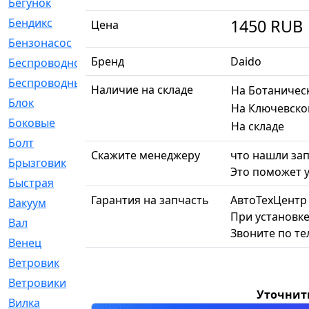
Бегунок
[21]
1450
RUB
Бендикс
[26]
Цена
Бензонасос
[17]
Бренд
Daido
Беспроводное
[2]
Беспроводные
[1]
Наличие на складе
На Ботаничес
Блок
[81]
На Ключевско
Боковые
[4]
На складе
Болт
[247]
Скажите менеджеру
что нашли зап
Брызговик
[77]
Это поможет у
Быстрая
[2]
Гарантия на запчасть
АвтоТехЦентр
Вакуум
[23]
При установке
Вал
[194]
Звоните по т
Венец
[16]
Ветровик
[132]
Ветровики
[2]
Уточнит
Вилка
[15]