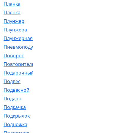
Планка
[21]
Пленка
[1]
Плунжер
[1]
Плунжера
[64]
Плунжерная
[91]
Пневмоподушка
[2]
Поворот
[12]
Повторитель
[86]
Подарочный
[3]
Подвес
[16]
Подвесной
[7]
Поддон
[18]
Подкачка
[5]
Подкрылок
[128]
Подножка
[16]