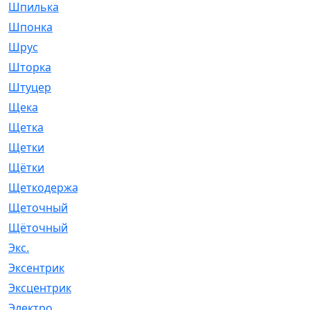
Шпилька
[215]
Шпонка
[19]
Шрус
[1107]
Шторка
[6]
Штуцер
[8]
Щека
[18]
Щетка
[31]
Щетки
[58]
Щётки
[124]
Щеткодержатель
[14]
Щеточный
[1]
Щёточный
[7]
Экс.
[4]
Эксентрик
[1]
Эксцентрик
[67]
Электро
[1]