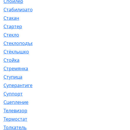
Спойлер
[29]
Стабилизатор
[596]
Стакан
[7]
Стартер
[176]
Стекло
[11]
Стеклоподъемник
[12]
Стёклышко
[20]
Стойка
[969]
Стремянка
[46]
Ступица
[775]
Суперантигель
[3]
Суппорт
[198]
Сцепление
[1]
Телевизор
[13]
Термостат
[323]
Толкатель
[4]