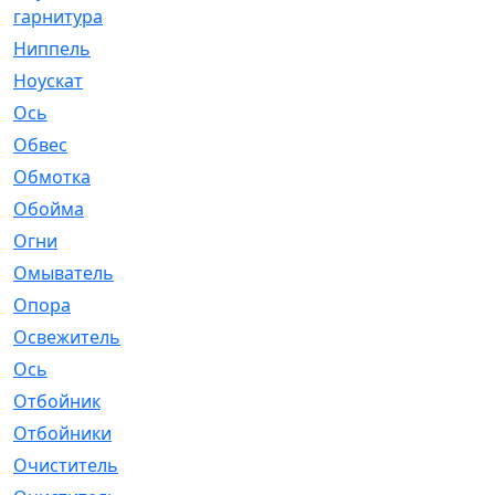
гарнитура
Ниппель
[1]
Ноускат
[53]
Оcь
[2]
Обвес
[3]
Обмотка
[4]
Обойма
[14]
Огни
[1]
Омыватель
[4]
Опора
[1]
Освежитель
[1]
Ось
[4]
Отбойник
[287]
Отбойники
[80]
Очиститель
[15]