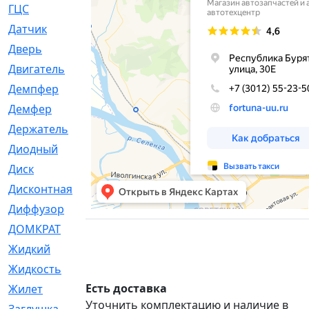
ГЦС
[74]
Датчик
[969]
Дверь
[249]
Двигатель
[64]
Демпфер
[2]
Демфер
[1]
Держатель
[5]
Диодный
[3]
Диск
[418]
Дисконтная
[1]
Диффузор
[1]
ДОМКРАТ
[1]
Жидкий
[5]
Жидкость
[80]
Есть доставка
Жилет
[1]
Уточнить комплектацию и наличие в