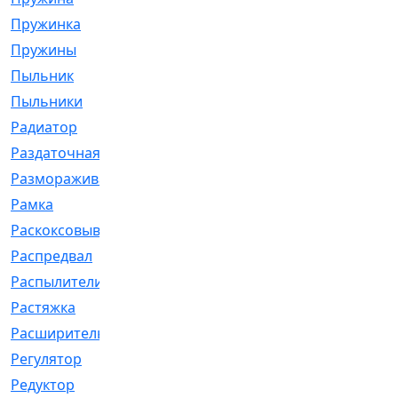
Пружинка
[1]
Пружины
[326]
Пыльник
[1202]
Пыльники
[5]
Радиатор
[916]
Раздаточная
[1]
Размораживатель
[1]
Рамка
[29]
Раскоксовывание
[4]
Распредвал
[41]
Распылители
[226]
Растяжка
[1]
Расширительный
[9]
Регулятор
[5]
Редуктор
[17]