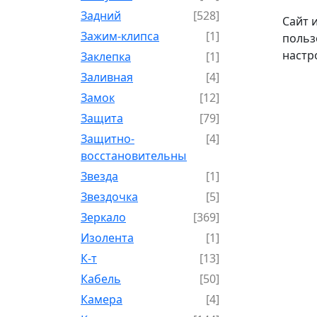
Задний
[528]
Сайт 
Зажим-клипса
[1]
польз
настр
Заклепка
[1]
Заливная
[4]
Замок
[12]
Защита
[79]
Защитно-
[4]
восстановительный
Звезда
[1]
Звездочка
[5]
Зеркало
[369]
Изолента
[1]
К-т
[13]
Кабель
[50]
Камера
[4]