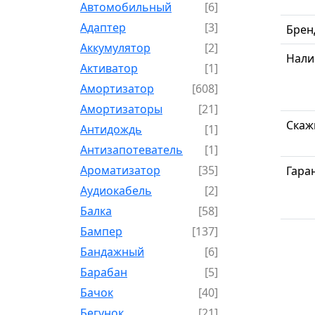
Автомобильный
[6]
Адаптер
[3]
Брен
Аккумулятор
[2]
Нали
Активатор
[1]
Амортизатор
[608]
Амортизаторы
[21]
Скаж
Антидождь
[1]
Антизапотеватель
[1]
Ароматизатор
[35]
Гара
Аудиокабель
[2]
Балка
[58]
Бампер
[137]
Бандажный
[6]
Барабан
[5]
Бачок
[40]
Бегунок
[21]