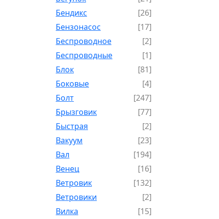
Бендикс
[26]
Бензонасос
[17]
Беспроводное
[2]
Беспроводные
[1]
Блок
[81]
Боковые
[4]
Болт
[247]
Брызговик
[77]
Быстрая
[2]
Вакуум
[23]
Вал
[194]
Венец
[16]
Ветровик
[132]
Ветровики
[2]
Вилка
[15]