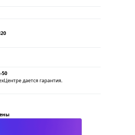
820
-50
ехЦентре дается гарантия.
цены