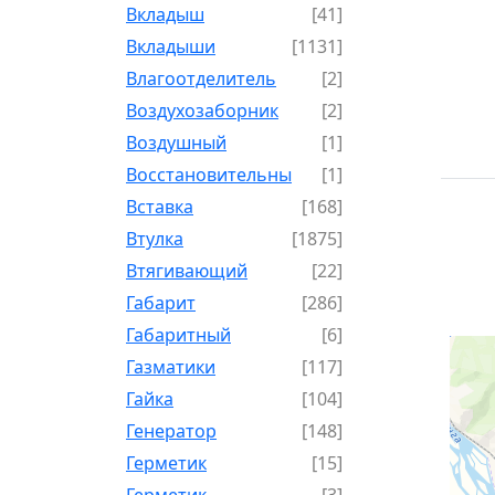
Вкладыш
[41]
Вкладыши
[1131]
Влагоотделитель
[2]
Воздухозаборник
[2]
Воздушный
[1]
Восстановительный
[1]
Вставка
[168]
Втулка
[1875]
Втягивающий
[22]
Габарит
[286]
Габаритный
[6]
Газматики
[117]
Гайка
[104]
Генератор
[148]
Герметик
[15]
Герметик-
[3]