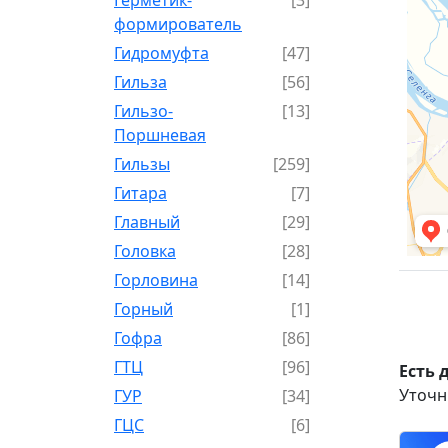
формирователь
Гидромуфта
[47]
Гильза
[56]
Гильзо-
[13]
Поршневая
Гильзы
[259]
Гитара
[7]
Главный
[29]
Головка
[28]
Горловина
[14]
Горный
[1]
Гофра
[86]
ГТЦ
[96]
Есть 
Уточн
ГУР
[34]
ГЦC
[6]