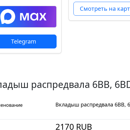
Смотреть на карт
Telegram
ладыш распредвала 6BB, 6BD
Вкладыш распредвала 6BB, 
енование
2170
RUB