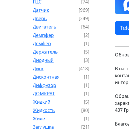
ГЦС
[74]
Датчик
[969]
Дверь
[249]
Двигатель
[64]
Te
Демпфер
[2]
Демфер
[1]
Держатель
[5]
Обнов
Диодный
[3]
Диск
[418]
В нас
конта
Дисконтная
[1]
интер
Диффузор
[1]
ДОМКРАТ
[1]
Обращ
Жидкий
[5]
харак
437 Г
Жидкость
[80]
Жилет
[1]
Благо
Заглушка
[21]