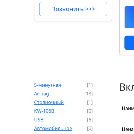
Позвонить >>>
Вк
5-минутная
[1]
Airbag
[18]
Cтояночный
[1]
Наим
KW-106B
[0]
USB
[6]
Автомобильное
[6]
Цена