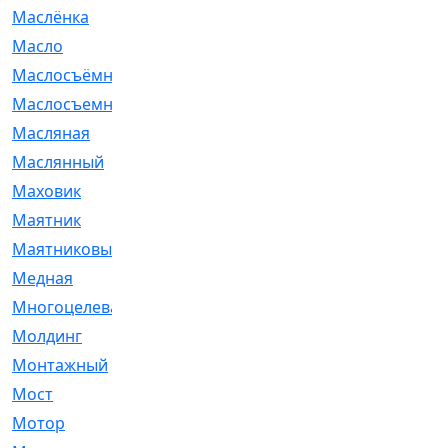
Маслёнка
[4]
Масло
[66]
Маслосъёмные
[480]
Маслосъемные
[26]
Масляная
[1]
Маслянный
[54]
Маховик
[6]
Маятник
[5]
Маятниковый
[13]
Медная
[2]
Многоцелевая
[1]
Молдинг
[14]
Монтажный
[1]
Мост
[10]
Мотор
[212]