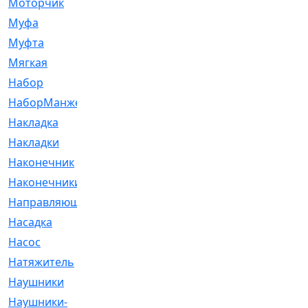
Моторчик
[6]
Муфа
[1]
Муфта
[9]
Мягкая
[3]
Набор
[6]
НаборМанжетГТЦ
[33]
Накладка
[51]
Накладки
[1]
Наконечник
[743]
Наконечники
[119]
Направляющая
[43]
Насадка
[16]
Насос
[356]
Натяжитель
[125]
Наушники
[8]
Наушники-
[2]