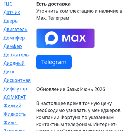
ГЦС
Есть доставка
[74]
Уточнить комплектацию и наличие в
Датчик
[969]
Max, Телеграм
Дверь
[249]
Двигатель
[64]
Демпфер
[2]
Демфер
[1]
Держатель
[5]
Telegram
Диодный
[3]
Диск
[418]
Дисконтная
[1]
Диффузор
[1]
Обновление базы: Июнь 2026
ДОМКРАТ
[1]
В настоящее время точную цену
Жидкий
[5]
необходимо узнавать у менеджеров
Жидкость
[80]
компании Фортуна по указанным
Жилет
[1]
контактным телефонам. Интернет-