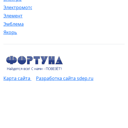
Электромотор
[1]
Элемент
[5]
Эмблема
[1]
Якорь
[4]
Карта сайта
Разработка сайта sdep.ru