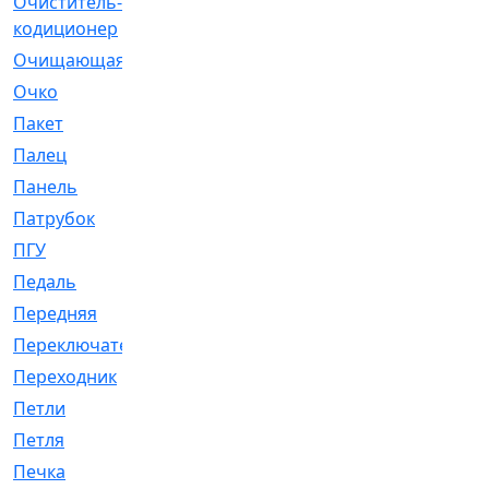
Очиститель-
[1]
кодиционер
Очищающая
[1]
Очко
[24]
Пакет
[1]
Палец
[4]
Панель
[61]
Патрубок
[248]
ПГУ
[2]
Педаль
[3]
Передняя
[22]
Переключатель
[36]
Переходник
[4]
Петли
[23]
Петля
[3]
Печка
[3]