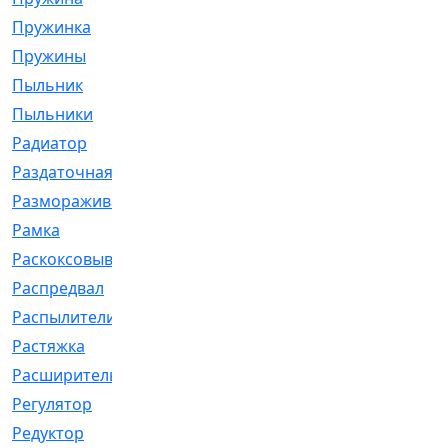
Пружинка
[1]
Пружины
[326]
Пыльник
[1202]
Пыльники
[5]
Радиатор
[916]
Раздаточная
[1]
Размораживатель
[1]
Рамка
[29]
Раскоксовывание
[4]
Распредвал
[41]
Распылители
[226]
Растяжка
[1]
Расширительный
[9]
Регулятор
[5]
Редуктор
[17]