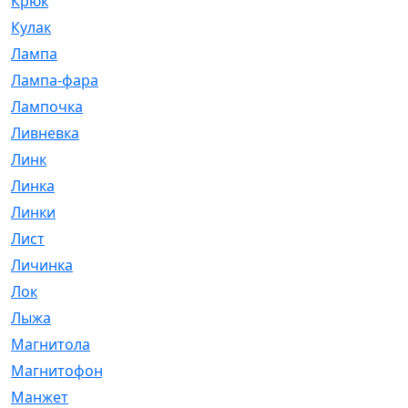
Крюк
[1]
Кулак
[9]
Лампа
[128]
Лампа-фара
[4]
Лампочка
[209]
Ливневка
[66]
Линк
[3]
Линка
[64]
Линки
[913]
Лист
[144]
Личинка
[3]
Лок
[1]
Лыжа
[23]
Магнитола
[11]
Магнитофон
[1]
Манжет
[194]