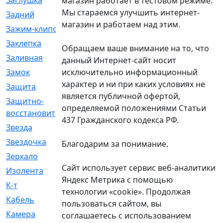
Заглушка
[21]
магазин работает в тестовом режиме.
Мы стараемся улучшить интернет-
Задний
[528]
магазин и работаем над этим.
Зажим-клипса
[1]
Заклепка
[1]
Обращаем ваше внимание на то, что
Заливная
[4]
данный Интернет-сайт носит
исключительно информационный
Замок
[12]
характер и ни при каких условиях не
Защита
[79]
является публичной офертой,
Защитно-
[4]
определяемой положениями Статьи
восстановительный
437 Гражданского кодекса РФ.
Звезда
[1]
Звездочка
[5]
Благодарим за понимание.
Зеркало
[369]
Сайт использует сервис веб-аналитики
Изолента
[1]
Яндекс Метрика с помощью
К-т
[13]
технологии «cookie». Продолжая
Кабель
[50]
пользоваться сайтом, вы
Камера
[4]
соглашаетесь с использованием