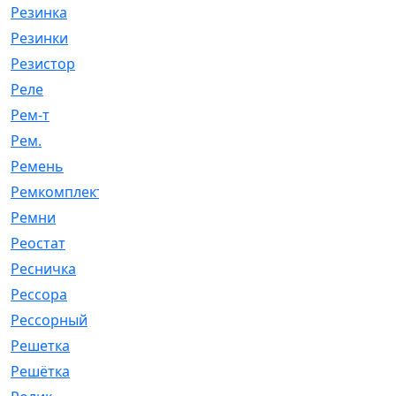
Резинка
[15]
Резинки
[6]
Резистор
[1]
Реле
[20]
Рем-т
[7]
Рем.
[2]
Ремень
[2060]
Ремкомплект
[1924]
Ремни
[21]
Реостат
[1]
Ресничка
[25]
Рессора
[51]
Рессорный
[107]
Решетка
[21]
Решётка
[101]