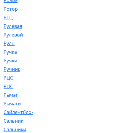
Ролик
[790]
Ротор
[2]
РТЦ
[475]
Рулевая
[974]
Рулевой
[585]
Руль
[12]
Ручка
[29]
Ручки
[3]
Ручник
[11]
РЦC
[12]
РЦС
[84]
Рычаг
[588]
Рычаги
[3]
Сайлентблок
[4208]
Сальник
[4340]
Сальники
[123]