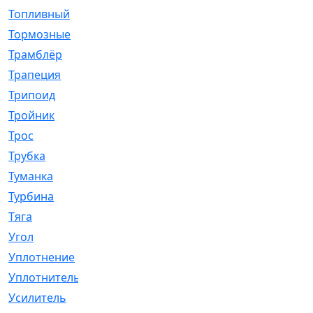
Топливный
[5]
Тормозные
[57]
Трамблёр
[54]
Трапеция
[2]
Трипоид
[16]
Тройник
[1]
Трос
[500]
Трубка
[39]
Туманка
[77]
Турбина
[69]
Тяга
[1264]
Угол
[2]
Уплотнение
[22]
Уплотнитель
[13]
Усилитель
[20]