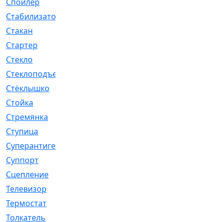
Спойлер
[29]
Стабилизатор
[596]
Стакан
[7]
Стартер
[176]
Стекло
[11]
Стеклоподъемник
[12]
Стёклышко
[20]
Стойка
[969]
Стремянка
[46]
Ступица
[775]
Суперантигель
[3]
Суппорт
[198]
Сцепление
[1]
Телевизор
[13]
Термостат
[323]
Толкатель
[4]