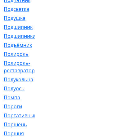
Подпятник
[1]
Подсветка
[1]
Подушка
[1540]
Подшипник
[1825]
Подшипники
[106]
Подъёмник
[1]
Полироль
[1]
Полироль-
[1]
реставратор
Полукольца
[107]
Полуось
[43]
Помпа
[537]
Пороги
[1]
Портативный
[1]
Поршень
[5]
Поршня
[833]