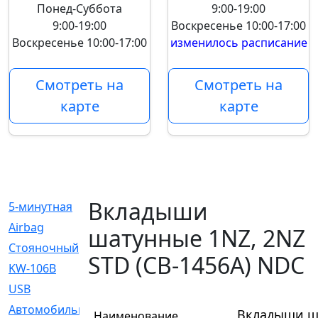
Понед-Суббота
9:00-19:00
9:00-19:00
Воскресенье
10:00-17:00
Воскресенье
10:00-17:00
изменилось расписание
Смотреть на
Смотреть на
карте
карте
Вкладыши
5-минутная
[1]
Airbag
[18]
шатунные 1NZ, 2NZ
Cтояночный
[1]
STD (CB-1456A) NDC
KW-106B
[0]
USB
[6]
Автомобильное
[6]
Вкладыши ша
Наименование