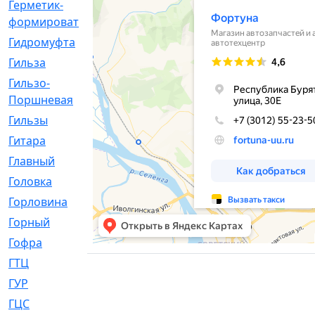
Герметик-
[3]
формирователь
Гидромуфта
[47]
Гильза
[56]
Гильзо-
[13]
Поршневая
Гильзы
[259]
Гитара
[7]
Главный
[29]
Головка
[28]
Горловина
[14]
Горный
[1]
Гофра
[86]
ГТЦ
[96]
ГУР
[34]
ГЦC
[6]