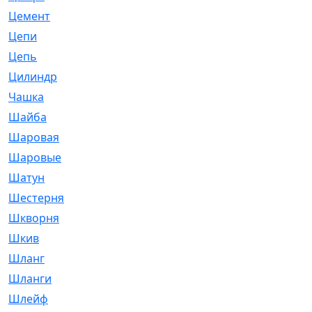
Цемент
[1]
Цепи
[314]
Цепь
[171]
Цилиндр
[55]
Чашка
[695]
Шайба
[37]
Шаровая
[900]
Шаровые
[1]
Шатун
[226]
Шестерня
[33]
Шкворня
[118]
Шкив
[129]
Шланг
[476]
Шланги
[36]
Шлейф
[70]