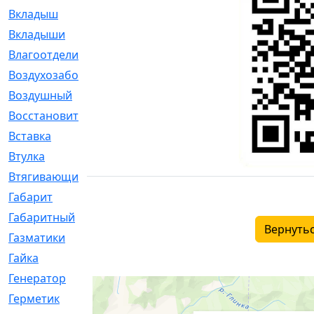
Вкладыш
[41]
Вкладыши
[1131]
Влагоотделитель
[2]
Воздухозаборник
[2]
Воздушный
[1]
Восстановительный
[1]
Вставка
[168]
Втулка
[1875]
Втягивающий
[22]
Габарит
[286]
Габаритный
[6]
Вернутьс
Газматики
[117]
Гайка
[104]
Генератор
[148]
Герметик
[15]