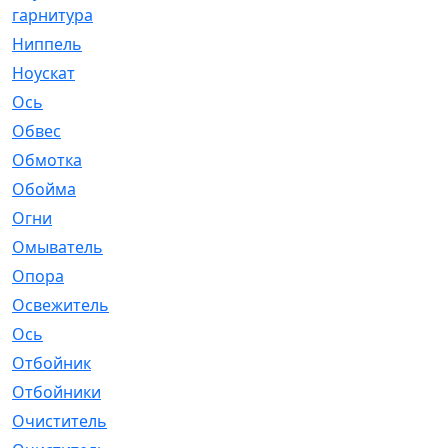
гарнитура
Ниппель
[1]
Ноускат
[53]
Оcь
[2]
Обвес
[3]
Обмотка
[4]
Обойма
[14]
Огни
[1]
Омыватель
[4]
Опора
[1]
Освежитель
[1]
Ось
[4]
Отбойник
[287]
Отбойники
[80]
Очиститель
[15]