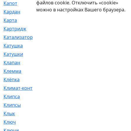
файлов cookie. Отключить «cookie»
Капот
[144]
можно в настройках Вашего браузера.
Кардан
[131]
Карта
[2]
Картридж
[250]
Катализатор
[1]
Катушка
[2]
Катушки
[291]
Клапан
[375]
Клемма
[5]
Клёпка
[2]
Климат-контроль
[3]
Клипса
[21]
Клипсы
[321]
Клык
[4]
Ключ
[2]
Ключи
[3]