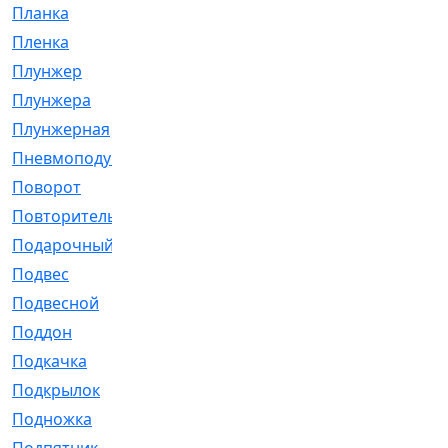
Планка
[21]
Пленка
[1]
Плунжер
[1]
Плунжера
[64]
Плунжерная
[91]
Пневмоподушка
[2]
Поворот
[12]
Повторитель
[86]
Подарочный
[3]
Подвес
[16]
Подвесной
[7]
Поддон
[18]
Подкачка
[5]
Подкрылок
[128]
Подножка
[16]