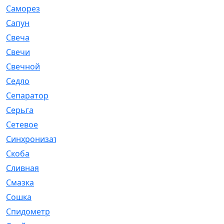
Саморез
[23]
Сапун
[33]
Свеча
[457]
Свечи
[272]
Свечной
[2]
Седло
[7]
Сепаратор
[6]
Серьга
[27]
Сетевое
[6]
Синхронизатор
[1]
Скоба
[4]
Сливная
[6]
Смазка
[24]
Сошка
[8]
Спидометр
[48]