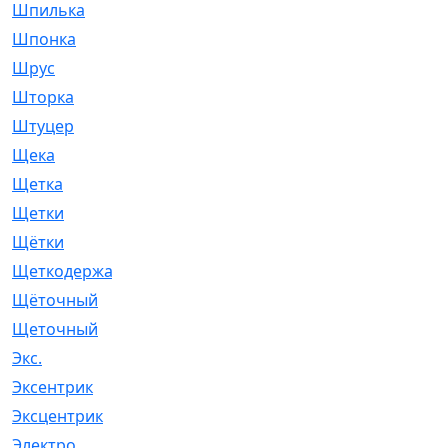
Шпилька
[215]
Шпонка
[19]
Шрус
[1107]
Шторка
[6]
Штуцер
[8]
Щека
[18]
Щетка
[31]
Щетки
[58]
Щётки
[124]
Щеткодержатель
[14]
Щёточный
[7]
Щеточный
[1]
Экс.
[4]
Эксентрик
[1]
Эксцентрик
[67]
Электро
[1]