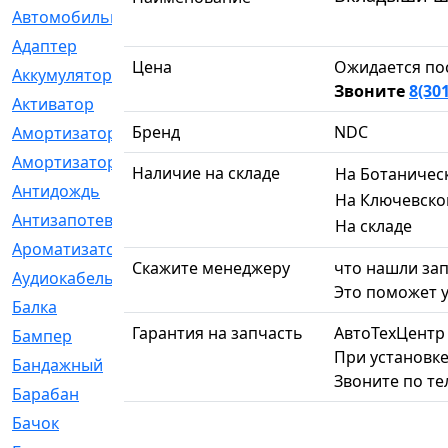
Автомобильный
[6]
Адаптер
[3]
Цена
Ожидается по
Аккумулятор
[2]
Звоните
8(30
Активатор
[1]
Бренд
NDC
Амортизатор
[608]
Амортизаторы
[21]
Наличие на складе
На Ботаничес
Антидождь
[1]
На Ключевско
Антизапотеватель
[1]
На складе
Ароматизатор
[35]
Скажите менеджеру
что нашли зап
Аудиокабель
[2]
Это поможет у
Балка
[58]
Гарантия на запчасть
АвтоТехЦентр
Бампер
[137]
При установке
Бандажный
[6]
Звоните по т
Барабан
[5]
Бачок
[40]