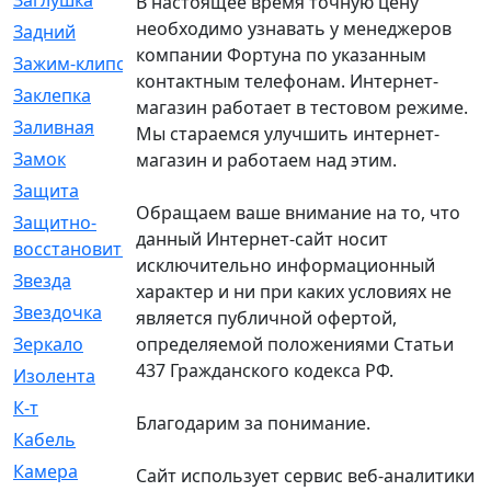
Заглушка
[21]
В настоящее время точную цену
необходимо узнавать у менеджеров
Задний
[528]
компании Фортуна по указанным
Зажим-клипса
[1]
контактным телефонам. Интернет-
Заклепка
[1]
магазин работает в тестовом режиме.
Заливная
[4]
Мы стараемся улучшить интернет-
Замок
[12]
магазин и работаем над этим.
Защита
[79]
Обращаем ваше внимание на то, что
Защитно-
[4]
данный Интернет-сайт носит
восстановительный
исключительно информационный
Звезда
[1]
характер и ни при каких условиях не
Звездочка
[5]
является публичной офертой,
определяемой положениями Статьи
Зеркало
[369]
437 Гражданского кодекса РФ.
Изолента
[1]
К-т
[13]
Благодарим за понимание.
Кабель
[50]
Камера
[4]
Сайт использует сервис веб-аналитики