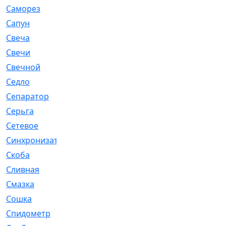
Саморез
[23]
Сапун
[33]
Свеча
[457]
Свечи
[272]
Свечной
[2]
Седло
[7]
Сепаратор
[6]
Серьга
[27]
Сетевое
[6]
Синхронизатор
[1]
Скоба
[4]
Сливная
[6]
Смазка
[24]
Сошка
[8]
Спидометр
[48]