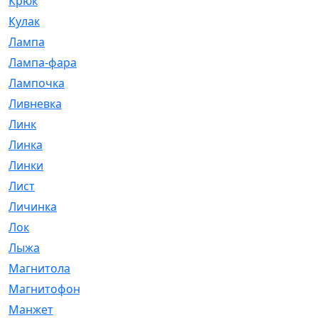
Крюк
[1]
Кулак
[9]
Лампа
[128]
Лампа-фара
[4]
Лампочка
[209]
Ливневка
[66]
Линк
[3]
Линка
[64]
Линки
[913]
Лист
[144]
Личинка
[3]
Лок
[1]
Лыжа
[23]
Магнитола
[11]
Магнитофон
[1]
Манжет
[194]