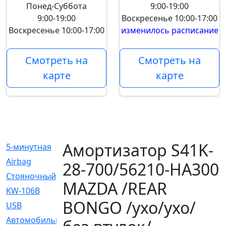
Понед-Суббота
9:00-19:00
9:00-19:00
Воскресенье
10:00-17:00
Воскресенье
10:00-17:00
изменилось расписание
Смотреть на
Смотреть на
карте
карте
Амортизатор S41K-
5-минутная
[1]
Airbag
[18]
28-700/56210-HA300
Cтояночный
[1]
MAZDA /REAR
KW-106B
[0]
BONGO /ухо/ухо/
USB
[6]
Автомобильное
[6]