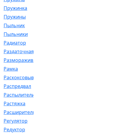
Пружинка
[1]
Пружины
[326]
Пыльник
[1202]
Пыльники
[5]
Радиатор
[916]
Раздаточная
[1]
Размораживатель
[1]
Рамка
[29]
Раскоксовывание
[4]
Распредвал
[41]
Распылители
[226]
Растяжка
[1]
Расширительный
[9]
Регулятор
[5]
Редуктор
[17]