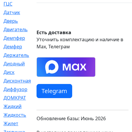
ГЦС
[74]
Датчик
[969]
Дверь
[249]
Двигатель
[64]
Есть доставка
Демпфер
[2]
Уточнить комплектацию и наличие в
Демфер
Max, Телеграм
[1]
Держатель
[5]
Диодный
[3]
Диск
[418]
Дисконтная
[1]
Диффузор
[1]
Telegram
ДОМКРАТ
[1]
Жидкий
[5]
Жидкость
[80]
Обновление базы: Июнь 2026
Жилет
[1]