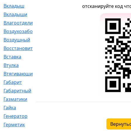
Вкладыш
[41]
отсканируйте код чт
Вкладыши
[1131]
Влагоотделитель
[2]
Воздухозаборник
[2]
Воздушный
[1]
Восстановительный
[1]
Вставка
[168]
Втулка
[1875]
Втягивающий
[22]
Габарит
[286]
Габаритный
[6]
Газматики
[117]
Гайка
[104]
Генератор
[148]
Вернутьс
Герметик
[15]