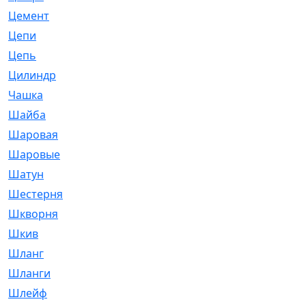
Цемент
[1]
Цепи
[314]
Цепь
[171]
Цилиндр
[55]
Чашка
[695]
Шайба
[37]
Шаровая
[900]
Шаровые
[1]
Шатун
[226]
Шестерня
[33]
Шкворня
[118]
Шкив
[129]
Шланг
[476]
Шланги
[36]
Шлейф
[70]