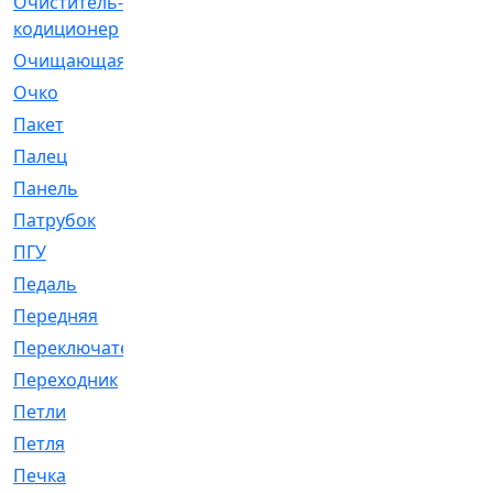
Очиститель-
[1]
кодиционер
Очищающая
[1]
Очко
[24]
Пакет
[1]
Палец
[4]
Панель
[61]
Патрубок
[248]
ПГУ
[2]
Педаль
[3]
Передняя
[22]
Переключатель
[36]
Переходник
[4]
Петли
[23]
Петля
[3]
Печка
[3]