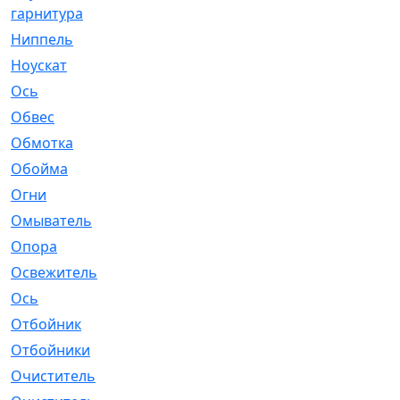
гарнитура
Ниппель
[1]
Ноускат
[53]
Оcь
[2]
Обвес
[3]
Обмотка
[4]
Обойма
[14]
Огни
[1]
Омыватель
[4]
Опора
[1]
Освежитель
[1]
Ось
[4]
Отбойник
[287]
Отбойники
[80]
Очиститель
[15]