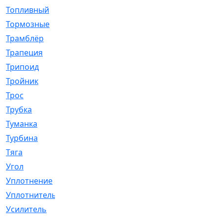
Топливный
[5]
Тормозные
[57]
Трамблёр
[54]
Трапеция
[2]
Трипоид
[16]
Тройник
[1]
Трос
[500]
Трубка
[39]
Туманка
[77]
Турбина
[69]
Тяга
[1264]
Угол
[2]
Уплотнение
[22]
Уплотнитель
[13]
Усилитель
[20]