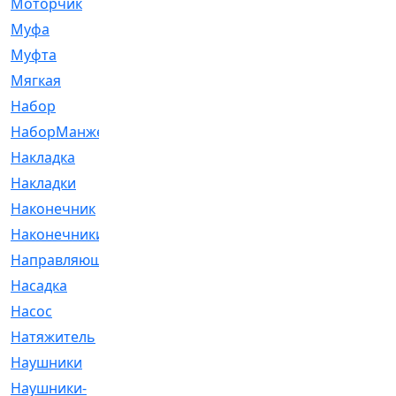
Моторчик
[6]
Муфа
[1]
Муфта
[9]
Мягкая
[3]
Набор
[6]
НаборМанжетГТЦ
[33]
Накладка
[51]
Накладки
[1]
Наконечник
[743]
Наконечники
[119]
Направляющая
[43]
Насадка
[16]
Насос
[356]
Натяжитель
[125]
Наушники
[8]
Наушники-
[2]