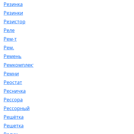
Резинка
[15]
Резинки
[6]
Резистор
[1]
Реле
[20]
Рем-т
[7]
Рем.
[2]
Ремень
[2060]
Ремкомплект
[1924]
Ремни
[21]
Реостат
[1]
Ресничка
[25]
Рессора
[51]
Рессорный
[107]
Решётка
[101]
Решетка
[21]