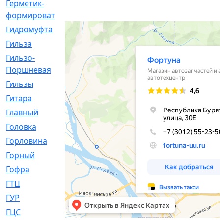
Герметик-
[3]
формирователь
Гидромуфта
[47]
Гильза
[56]
Гильзо-
[13]
Поршневая
Гильзы
[259]
Гитара
[7]
Главный
[29]
Головка
[28]
Горловина
[14]
Горный
[1]
Гофра
[86]
ГТЦ
[96]
ГУР
[34]
ГЦC
[6]