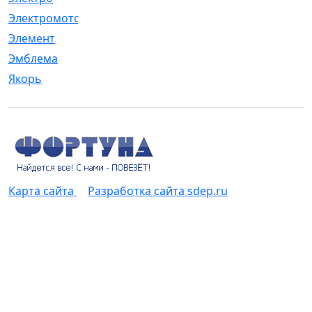
Электромотор
[1]
Элемент
[5]
Эмблема
[1]
Якорь
[4]
Карта сайта
Разработка сайта sdep.ru