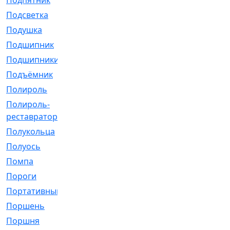
Подпятник
[1]
Подсветка
[1]
Подушка
[1540]
Подшипник
[1825]
Подшипники
[106]
Подъёмник
[1]
Полироль
[1]
Полироль-
[1]
реставратор
Полукольца
[107]
Полуось
[43]
Помпа
[537]
Пороги
[1]
Портативный
[1]
Поршень
[5]
Поршня
[833]