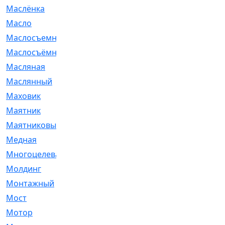
Маслёнка
[4]
Масло
[66]
Маслосъемные
[26]
Маслосъёмные
[480]
Масляная
[1]
Маслянный
[54]
Маховик
[6]
Маятник
[5]
Маятниковый
[13]
Медная
[2]
Многоцелевая
[1]
Молдинг
[14]
Монтажный
[1]
Мост
[10]
Мотор
[212]