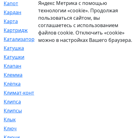
Яндекс Метрика с помощью
Капот
[144]
технологии «cookie». Продолжая
Кардан
[131]
пользоваться сайтом, вы
Карта
[2]
соглашаетесь с использованием
Картридж
[250]
файлов cookie. Отключить «cookie»
Катализатор
[1]
можно в настройках Вашего браузера.
Катушка
[2]
Катушки
[291]
Клапан
[375]
Клемма
[5]
Клёпка
[2]
Климат-контроль
[3]
Клипса
[21]
Клипсы
[321]
Клык
[4]
Ключ
[2]
Ключи
[3]