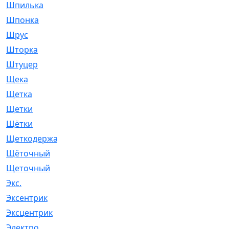
Шпилька
[215]
Шпонка
[19]
Шрус
[1107]
Шторка
[6]
Штуцер
[8]
Щека
[18]
Щетка
[31]
Щетки
[58]
Щётки
[124]
Щеткодержатель
[14]
Щёточный
[7]
Щеточный
[1]
Экс.
[4]
Эксентрик
[1]
Эксцентрик
[67]
Электро
[1]