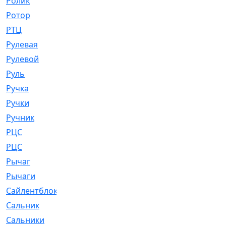
Ролик
[790]
Ротор
[2]
РТЦ
[475]
Рулевая
[974]
Рулевой
[585]
Руль
[12]
Ручка
[29]
Ручки
[3]
Ручник
[11]
РЦC
[12]
РЦС
[84]
Рычаг
[588]
Рычаги
[3]
Сайлентблок
[4208]
Сальник
[4340]
Сальники
[123]