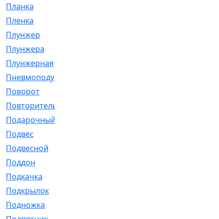
Планка
[21]
Пленка
[1]
Плунжер
[1]
Плунжера
[64]
Плунжерная
[91]
Пневмоподушка
[2]
Поворот
[12]
Повторитель
[86]
Подарочный
[3]
Подвес
[16]
Подвесной
[7]
Поддон
[18]
Подкачка
[5]
Подкрылок
[128]
Подножка
[16]