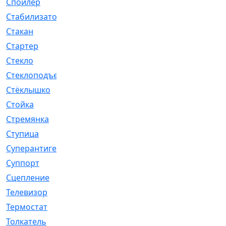
Спойлер
[29]
Стабилизатор
[596]
Стакан
[7]
Стартер
[176]
Стекло
[11]
Стеклоподъемник
[12]
Стёклышко
[20]
Стойка
[969]
Стремянка
[46]
Ступица
[775]
Суперантигель
[3]
Суппорт
[198]
Сцепление
[1]
Телевизор
[13]
Термостат
[323]
Толкатель
[4]