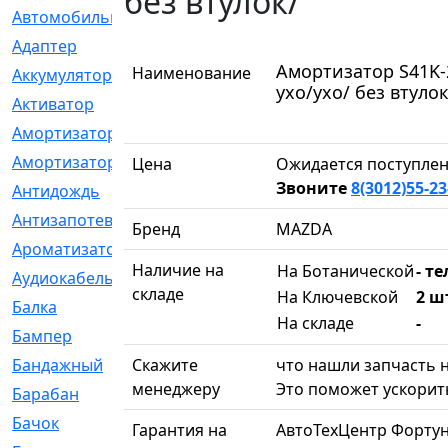
без втулок/
Автомобильный
[6]
Адаптер
[3]
Амортизатор S41K-
Наименование
Аккумулятор
[2]
ухо/ухо/ без втулок
Активатор
[1]
Амортизатор
[608]
Амортизаторы
[21]
Цена
Ожидается поступлен
Звоните
8(3012)55-23
Антидождь
[1]
Антизапотеватель
[1]
Бренд
MAZDA
Ароматизатор
[35]
Наличие на
На Ботанической
- те
Аудиокабель
[2]
складе
На Ключевской
2 ш
Балка
[58]
На складе
-
Бампер
[137]
Бандажный
Скажите
[6]
что нашли запчасть н
менеджеру
Это поможет ускорить
Барабан
[5]
Бачок
[40]
Гарантия на
АвтоТехЦентр Фортун