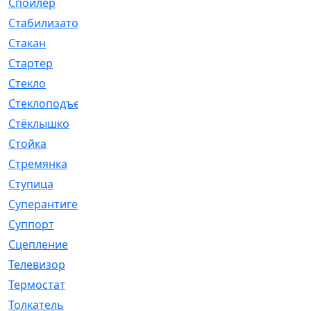
Спойлер
[29]
Стабилизатор
[596]
Стакан
[7]
Стартер
[176]
Стекло
[11]
Стеклоподъемник
[12]
Стёклышко
[20]
Стойка
[969]
Стремянка
[46]
Ступица
[775]
Суперантигель
[3]
Суппорт
[198]
Сцепление
[1]
Телевизор
[13]
Термостат
[323]
Толкатель
[4]