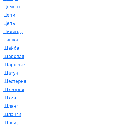
Цемент
[1]
Цепи
[314]
Цепь
[171]
Цилиндр
[55]
Чашка
[695]
Шайба
[37]
Шаровая
[900]
Шаровые
[1]
Шатун
[226]
Шестерня
[33]
Шкворня
[118]
Шкив
[129]
Шланг
[476]
Шланги
[36]
Шлейф
[70]