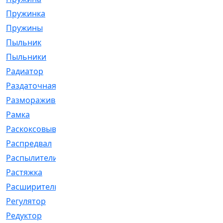
Пружинка
[1]
Пружины
[326]
Пыльник
[1202]
Пыльники
[5]
Радиатор
[916]
Раздаточная
[1]
Размораживатель
[1]
Рамка
[29]
Раскоксовывание
[4]
Распредвал
[41]
Распылители
[226]
Растяжка
[1]
Расширительный
[9]
Регулятор
[5]
Редуктор
[17]