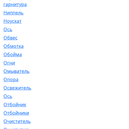
гарнитура
Ниппель
[1]
Ноускат
[53]
Оcь
[2]
Обвес
[3]
Обмотка
[4]
Обойма
[14]
Огни
[1]
Омыватель
[4]
Опора
[1]
Освежитель
[1]
Ось
[4]
Отбойник
[287]
Отбойники
[80]
Очиститель
[15]