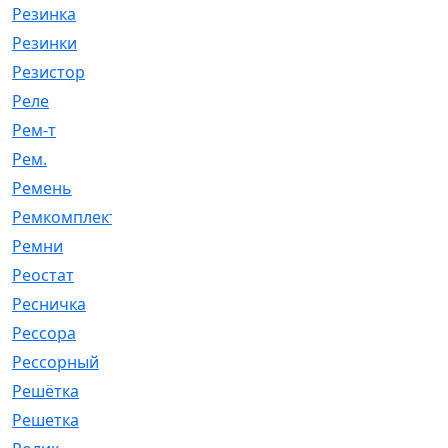
Резинка
[15]
Резинки
[6]
Резистор
[1]
Реле
[20]
Рем-т
[7]
Рем.
[2]
Ремень
[2060]
Ремкомплект
[1924]
Ремни
[21]
Реостат
[1]
Ресничка
[25]
Рессора
[51]
Рессорный
[107]
Решётка
[101]
Решетка
[21]