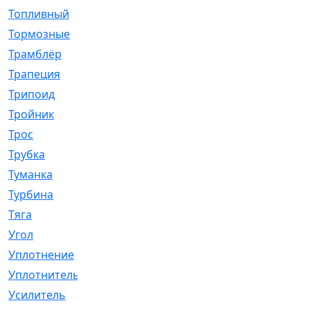
Топливный
[5]
Тормозные
[57]
Трамблёр
[54]
Трапеция
[2]
Трипоид
[16]
Тройник
[1]
Трос
[500]
Трубка
[39]
Туманка
[77]
Турбина
[69]
Тяга
[1264]
Угол
[2]
Уплотнение
[22]
Уплотнитель
[13]
Усилитель
[20]