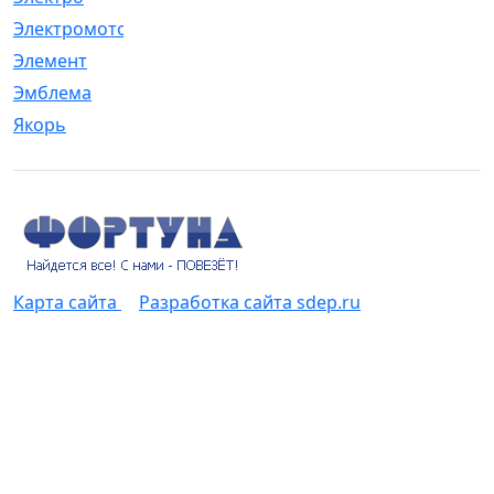
Электромотор
[1]
Элемент
[5]
Эмблема
[1]
Якорь
[4]
Карта сайта
Разработка сайта sdep.ru