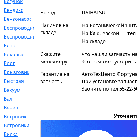
Бегунок
[21]
Бендикс
[26]
Бренд
DAIHATSU
Бензонасос
[17]
Наличие на
На Ботанической
1 шт.
Беспроводное
[2]
складе
На Ключевской
- тел
Беспроводные
[1]
На складе
-
Блок
[81]
Скажите
что нашли запчасть на
Боковые
[4]
менеджеру
Это поможет ускорить 
Болт
[247]
Брызговик
[77]
Гарантия на
АвтоТехЦентр Фортуна
Быстрая
[2]
запчасть
При установке запчаст
Звоните по тел
55-22-5
Вакуум
[23]
Вал
[194]
Венец
[16]
Уточнит
Ветровик
[132]
Ветровики
[2]
Вилка
[15]