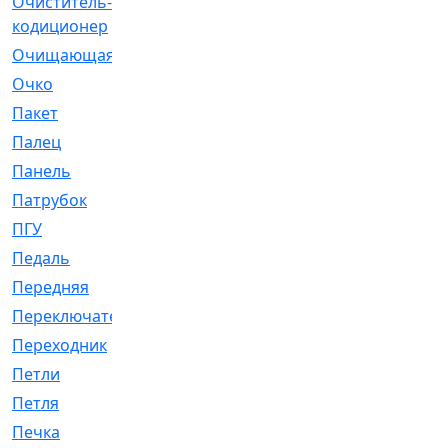
Очиститель-
[1]
кодиционер
Очищающая
[1]
Очко
[24]
Пакет
[1]
Палец
[4]
Панель
[61]
Патрубок
[248]
ПГУ
[2]
Педаль
[3]
Передняя
[22]
Переключатель
[36]
Переходник
[4]
Петли
[23]
Петля
[3]
Печка
[3]