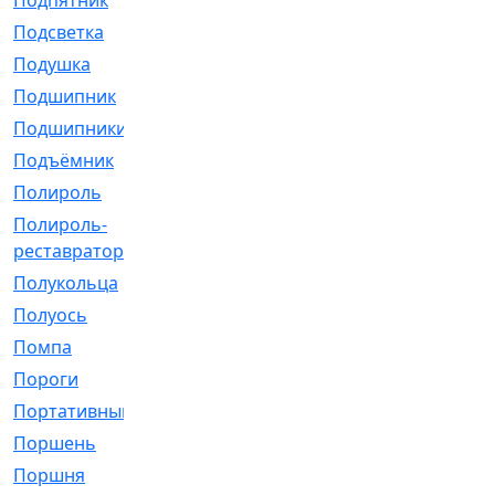
Подпятник
[1]
Подсветка
[1]
Подушка
[1540]
Подшипник
[1825]
Подшипники
[106]
Подъёмник
[1]
Полироль
[1]
Полироль-
[1]
реставратор
Полукольца
[107]
Полуось
[43]
Помпа
[537]
Пороги
[1]
Портативный
[1]
Поршень
[5]
Поршня
[833]