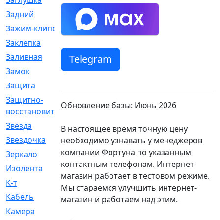
Заглушка
[21]
Задний
[528]
Зажим-клипса
[1]
Заклепка
[1]
Заливная
[4]
Telegram
Замок
[12]
Защита
[79]
Защитно-
[4]
Обновление базы: Июнь 2026
восстановительный
Звезда
[1]
В настоящее время точную цену
Звездочка
[5]
необходимо узнавать у менеджеров
компании Фортуна по указанным
Зеркало
[369]
контактным телефонам. Интернет-
Изолента
[1]
магазин работает в тестовом режиме.
К-т
[13]
Мы стараемся улучшить интернет-
Кабель
[50]
магазин и работаем над этим.
Камера
[4]