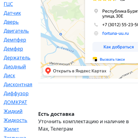
ГЦС
[74]
Датчик
[969]
Дверь
[249]
Двигатель
[64]
Демпфер
[2]
Демфер
[1]
Держатель
[5]
Диодный
[3]
Диск
[418]
Дисконтная
[1]
Диффузор
[1]
ДОМКРАТ
[1]
Жидкий
[5]
Есть доставка
Жидкость
[80]
Уточнить комплектацию и наличие в
Max, Телеграм
Жилет
[1]