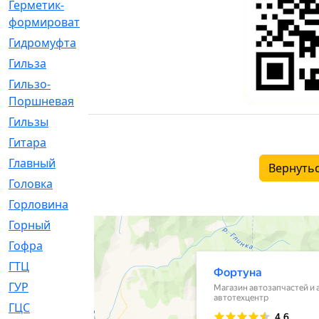
Герметик-
[3]
формирователь
Гидромуфта
[47]
Гильза
[56]
Гильзо-
[13]
Поршневая
Гильзы
[259]
Гитара
[7]
Главный
[29]
Вернутьс
Головка
[28]
Горловина
[14]
Горный
[1]
Гофра
[86]
ГТЦ
[96]
ГУР
[34]
ГЦC
[6]