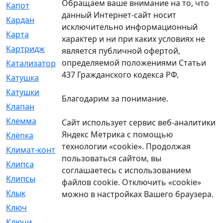
Обращаем ваше внимание на то, что
Капот
[144]
данный Интернет-сайт носит
Кардан
[131]
исключительно информационный
Карта
[2]
характер и ни при каких условиях не
Картридж
[250]
является публичной офертой,
определяемой положениями Статьи
Катализатор
[1]
437 Гражданского кодекса РФ.
Катушка
[2]
Катушки
[291]
Благодарим за понимание.
Клапан
[375]
Клемма
[5]
Сайт использует сервис веб-аналитики
Яндекс Метрика с помощью
Клёпка
[2]
технологии «cookie». Продолжая
Климат-контроль
[3]
пользоваться сайтом, вы
Клипса
[21]
соглашаетесь с использованием
Клипсы
[321]
файлов cookie. Отключить «cookie»
Клык
[4]
можно в настройках Вашего браузера.
Ключ
[2]
Ключи
[3]