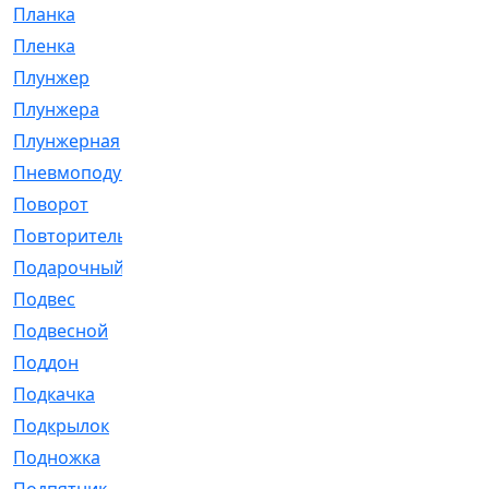
Планка
[21]
Пленка
[1]
Плунжер
[1]
Плунжера
[64]
Плунжерная
[91]
Пневмоподушка
[2]
Поворот
[12]
Повторитель
[86]
Подарочный
[3]
Подвес
[16]
Подвесной
[7]
Поддон
[18]
Подкачка
[5]
Подкрылок
[128]
Подножка
[16]