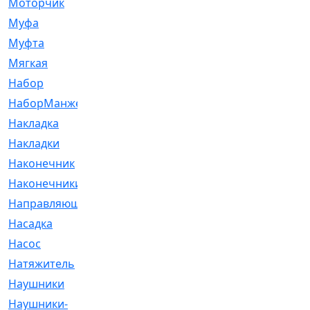
Моторчик
[6]
Муфа
[1]
Муфта
[9]
Мягкая
[3]
Набор
[6]
НаборМанжетГТЦ
[33]
Накладка
[51]
Накладки
[1]
Наконечник
[743]
Наконечники
[119]
Направляющая
[43]
Насадка
[16]
Насос
[356]
Натяжитель
[125]
Наушники
[8]
Наушники-
[2]