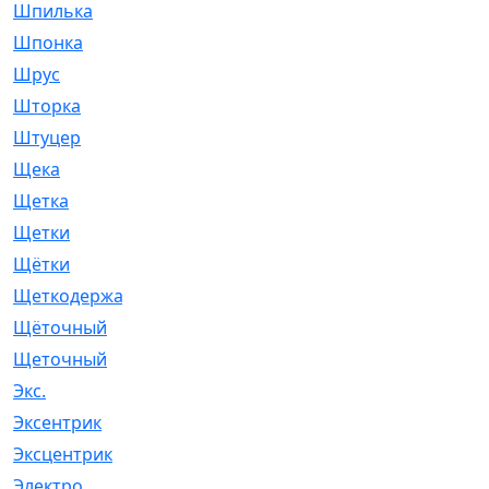
Шпилька
[215]
Шпонка
[19]
Шрус
[1107]
Шторка
[6]
Штуцер
[8]
Щека
[18]
Щетка
[31]
Щетки
[58]
Щётки
[124]
Щеткодержатель
[14]
Щёточный
[7]
Щеточный
[1]
Экс.
[4]
Эксентрик
[1]
Эксцентрик
[67]
Электро
[1]