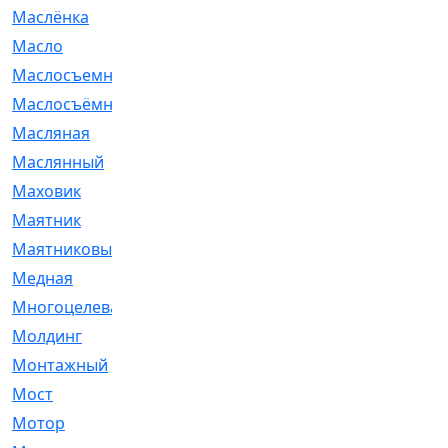
Маслёнка
[4]
Масло
[66]
Маслосъемные
[26]
Маслосъёмные
[480]
Масляная
[1]
Маслянный
[54]
Маховик
[6]
Маятник
[5]
Маятниковый
[13]
Медная
[2]
Многоцелевая
[1]
Молдинг
[14]
Монтажный
[1]
Мост
[10]
Мотор
[212]