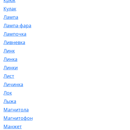
Крюк
[1]
Кулак
[9]
Лампа
[128]
Лампа-фара
[4]
Лампочка
[209]
Ливневка
[66]
Линк
[3]
Линка
[64]
Линки
[913]
Лист
[144]
Личинка
[3]
Лок
[1]
Лыжа
[23]
Магнитола
[11]
Магнитофон
[1]
Манжет
[194]