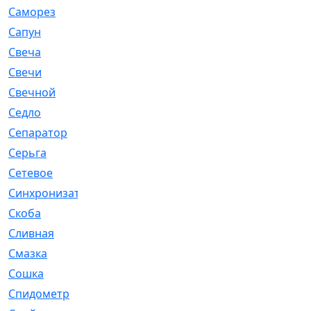
Саморез
[23]
Сапун
[33]
Свеча
[457]
Свечи
[272]
Свечной
[2]
Седло
[7]
Сепаратор
[6]
Серьга
[27]
Сетевое
[6]
Синхронизатор
[1]
Скоба
[4]
Сливная
[6]
Смазка
[24]
Сошка
[8]
Спидометр
[48]