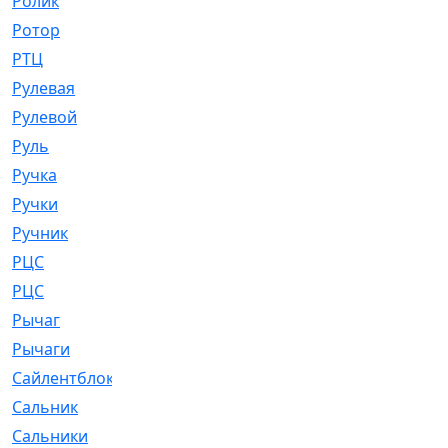
Ролик
[790]
Ротор
[2]
РТЦ
[475]
Рулевая
[974]
Рулевой
[585]
Руль
[12]
Ручка
[29]
Ручки
[3]
Ручник
[11]
РЦC
[12]
РЦС
[84]
Рычаг
[588]
Рычаги
[3]
Сайлентблок
[4208]
Сальник
[4340]
Сальники
[123]