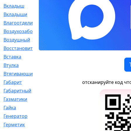
Вкладыш
[41]
Вкладыши
[1131]
Влагоотделитель
[2]
Воздухозаборник
[2]
Воздушный
[1]
Восстановительный
[1]
Вставка
[168]
Втулка
[1875]
Втягивающий
[22]
Габарит
[286]
отсканируйте код чт
Габаритный
[6]
Газматики
[117]
Гайка
[104]
Генератор
[148]
Герметик
[15]