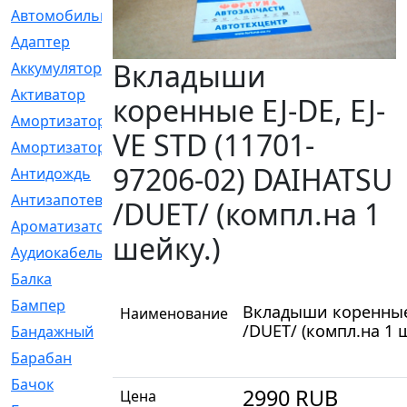
Автомобильный
[6]
Адаптер
[3]
Вкладыши
Аккумулятор
[2]
Активатор
[1]
коренные EJ-DE, EJ-
Амортизатор
[608]
VE STD (11701-
Амортизаторы
[21]
97206-02) DAIHATSU
Антидождь
[1]
Антизапотеватель
[1]
/DUET/ (компл.на 1
Ароматизатор
[35]
шейку.)
Аудиокабель
[2]
Балка
[58]
Бампер
[137]
Вкладыши коренные E
Наименование
/DUET/ (компл.на 1 
Бандажный
[6]
Барабан
[5]
Бачок
[40]
2990
RUB
Цена