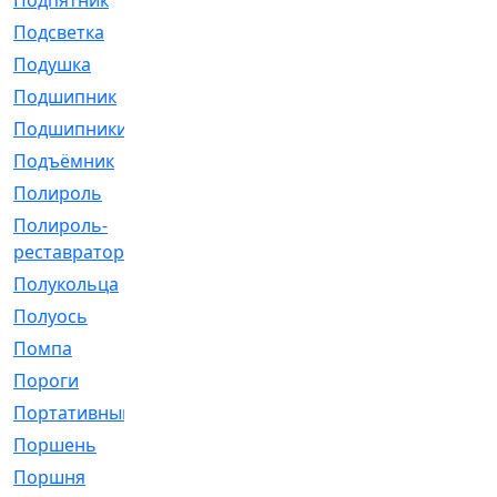
Подпятник
[1]
Подсветка
[1]
Подушка
[1540]
Подшипник
[1825]
Подшипники
[106]
Подъёмник
[1]
Полироль
[1]
Полироль-
[1]
реставратор
Полукольца
[107]
Полуось
[43]
Помпа
[537]
Пороги
[1]
Портативный
[1]
Поршень
[5]
Поршня
[833]