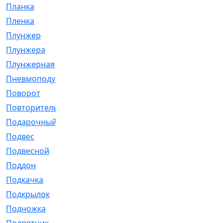
Планка
[21]
Пленка
[1]
Плунжер
[1]
Плунжера
[64]
Плунжерная
[91]
Пневмоподушка
[2]
Поворот
[12]
Повторитель
[86]
Подарочный
[3]
Подвес
[16]
Подвесной
[7]
Поддон
[18]
Подкачка
[5]
Подкрылок
[128]
Подножка
[16]