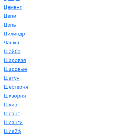
Цемент
[1]
Цепи
[314]
Цепь
[171]
Цилиндр
[55]
Чашка
[695]
Шайба
[37]
Шаровая
[900]
Шаровые
[1]
Шатун
[226]
Шестерня
[33]
Шкворня
[118]
Шкив
[129]
Шланг
[476]
Шланги
[36]
Шлейф
[70]