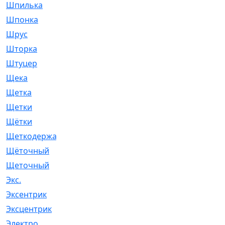
Шпилька
[215]
Шпонка
[19]
Шрус
[1107]
Шторка
[6]
Штуцер
[8]
Щека
[18]
Щетка
[31]
Щетки
[58]
Щётки
[124]
Щеткодержатель
[14]
Щёточный
[7]
Щеточный
[1]
Экс.
[4]
Эксентрик
[1]
Эксцентрик
[67]
Электро
[1]