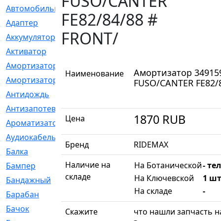
FUSO/CANTER
Автомобильный
[6]
FE82/84/88 #
Адаптер
[3]
FRONT/
Аккумулятор
[2]
Активатор
[1]
Амортизатор
[608]
Амортизатор 34915
Наименование
Амортизаторы
[21]
FUSO/CANTER FE82/
Антидождь
[1]
Антизапотеватель
[1]
1870
RUB
Цена
Ароматизатор
[35]
Аудиокабель
[2]
Бренд
RIDEMAX
Балка
[58]
Наличие на
На Ботанической
- те
Бампер
[137]
складе
На Ключевской
1 шт
Бандажный
[6]
На складе
-
Барабан
[5]
Бачок
[40]
Скажите
что нашли запчасть на