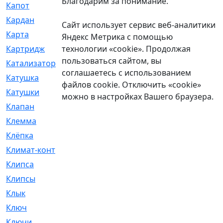
Благодарим за понимание.
Капот
[144]
Кардан
[131]
Сайт использует сервис веб-аналитики
Карта
[2]
Яндекс Метрика с помощью
технологии «cookie». Продолжая
Картридж
[250]
пользоваться сайтом, вы
Катализатор
[1]
соглашаетесь с использованием
Катушка
[2]
файлов cookie. Отключить «cookie»
Катушки
[291]
можно в настройках Вашего браузера.
Клапан
[375]
Клемма
[5]
Клёпка
[2]
Климат-контроль
[3]
Клипса
[21]
Клипсы
[321]
Клык
[4]
Ключ
[2]
Ключи
[3]