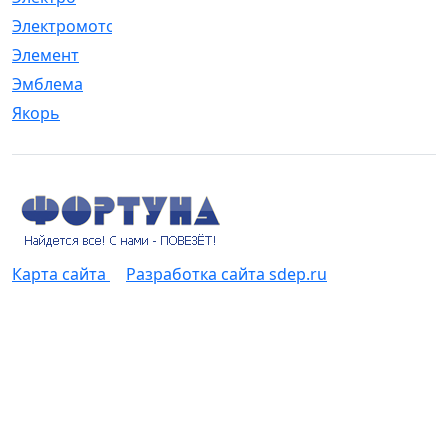
Электромотор
[1]
Элемент
[5]
Эмблема
[1]
Якорь
[4]
Карта сайта
Разработка сайта sdep.ru