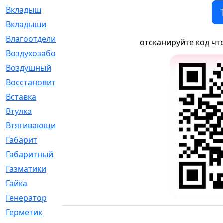
Вкладыш
[41]
Вкладыши
[1131]
Влагоотделитель
[2]
отсканируйте код чт
Воздухозаборник
[2]
Воздушный
[1]
Восстановительный
[1]
Вставка
[168]
Втулка
[1875]
Втягивающий
[22]
Габарит
[286]
Габаритный
[6]
Газматики
[117]
Гайка
[104]
Генератор
[148]
Герметик
[15]