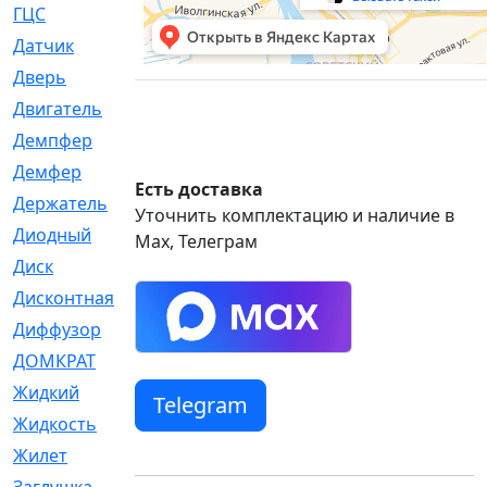
ГЦС
[74]
Датчик
[969]
Дверь
[249]
Двигатель
[64]
Демпфер
[2]
Демфер
[1]
Есть доставка
Держатель
[5]
Уточнить комплектацию и наличие в
Диодный
[3]
Max, Телеграм
Диск
[418]
Дисконтная
[1]
Диффузор
[1]
ДОМКРАТ
[1]
Жидкий
[5]
Telegram
Жидкость
[80]
Жилет
[1]