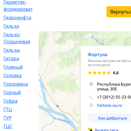
Герметик-
[3]
формирователь
Вернутьс
Гидромуфта
[47]
Гильза
[56]
Гильзо-
[13]
Поршневая
Гильзы
[259]
Гитара
[7]
Главный
[29]
Головка
[28]
Горловина
[14]
Горный
[1]
Гофра
[86]
ГТЦ
[96]
ГУР
[34]
ГЦC
[6]