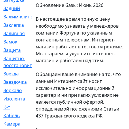
Заглушка
[21]
Обновление базы: Июнь 2026
Задний
[528]
Зажим-клипса
[1]
В настоящее время точную цену
Заклепка
[1]
необходимо узнавать у менеджеров
компании Фортуна по указанным
Заливная
[4]
контактным телефонам. Интернет-
Замок
[12]
магазин работает в тестовом режиме.
Защита
[79]
Мы стараемся улучшить интернет-
Защитно-
[4]
магазин и работаем над этим.
восстановительный
Звезда
[1]
Обращаем ваше внимание на то, что
данный Интернет-сайт носит
Звездочка
[5]
исключительно информационный
Зеркало
[369]
характер и ни при каких условиях не
Изолента
[1]
является публичной офертой,
К-т
[13]
определяемой положениями Статьи
Кабель
[50]
437 Гражданского кодекса РФ.
Камера
[4]