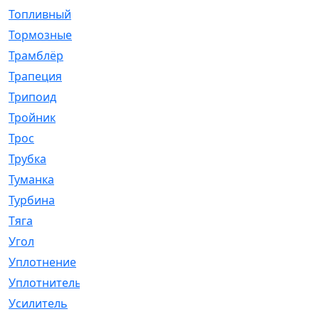
Топливный
[5]
Тормозные
[57]
Трамблёр
[54]
Трапеция
[2]
Трипоид
[16]
Тройник
[1]
Трос
[500]
Трубка
[39]
Туманка
[77]
Турбина
[69]
Тяга
[1264]
Угол
[2]
Уплотнение
[22]
Уплотнитель
[13]
Усилитель
[20]