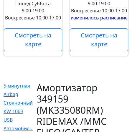
Понед-Суббота
9:00-19:00
9:00-19:00
Воскресенье
10:00-17:00
Воскресенье
10:00-17:00
изменилось расписание
Смотреть на
Смотреть на
карте
карте
Амортизатор
5-минутная
[1]
Airbag
[18]
349159
Cтояночный
[1]
(MK335080RM)
KW-106B
[0]
RIDEMAX /MMC
USB
[6]
Автомобильное
[6]