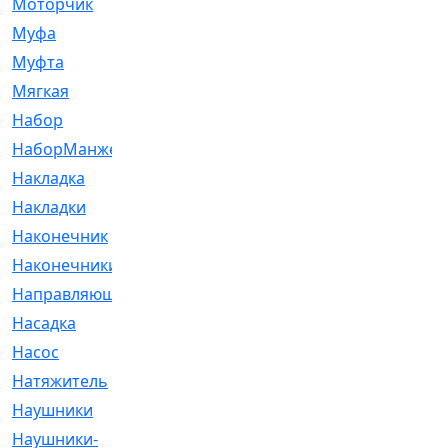
Моторчик
[6]
Муфа
[1]
Муфта
[9]
Мягкая
[3]
Набор
[6]
НаборМанжетГТЦ
[33]
Накладка
[51]
Накладки
[1]
Наконечник
[743]
Наконечники
[119]
Направляющая
[43]
Насадка
[16]
Насос
[356]
Натяжитель
[125]
Наушники
[8]
Наушники-
[2]