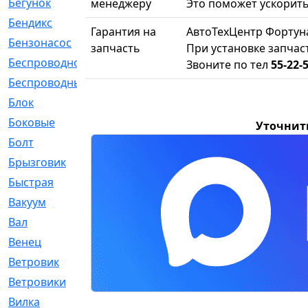
Бегунок
[21]
менеджеру
Это поможет ускорить
Бендикс
[26]
Гарантия на
АвтоТехЦентр Фортун
Бензонасос
[17]
запчасть
При установке запчас
Беспроводное
[2]
Звоните по тел
55-22-
Беспроводные
[1]
Блок
[81]
Боковые
[4]
Уточнит
Болт
[247]
Брызговик
[77]
Быстрая
[2]
Вакуум
[23]
Вал
[194]
Венец
[16]
Ветровик
[132]
Ветровики
[2]
Вилка
[15]