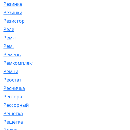
Резинка
[15]
Резинки
[6]
Резистор
[1]
Реле
[20]
Рем-т
[7]
Рем.
[2]
Ремень
[2060]
Ремкомплект
[1924]
Ремни
[21]
Реостат
[1]
Ресничка
[25]
Рессора
[51]
Рессорный
[107]
Решетка
[21]
Решётка
[101]