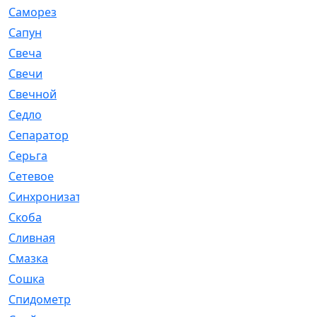
Саморез
[23]
Сапун
[33]
Свеча
[457]
Свечи
[272]
Свечной
[2]
Седло
[7]
Сепаратор
[6]
Серьга
[27]
Сетевое
[6]
Синхронизатор
[1]
Скоба
[4]
Сливная
[6]
Смазка
[24]
Сошка
[8]
Спидометр
[48]