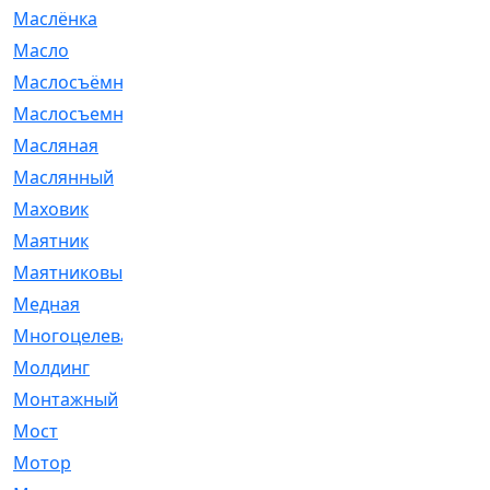
Маслёнка
[4]
Масло
[66]
Маслосъёмные
[480]
Маслосъемные
[26]
Масляная
[1]
Маслянный
[54]
Маховик
[6]
Маятник
[5]
Маятниковый
[13]
Медная
[2]
Многоцелевая
[1]
Молдинг
[14]
Монтажный
[1]
Мост
[10]
Мотор
[212]