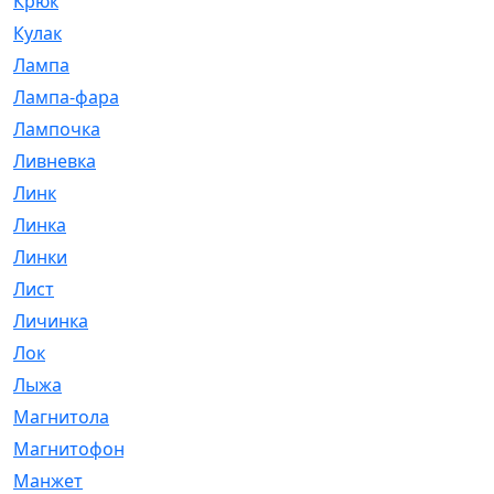
Крюк
[1]
Кулак
[9]
Лампа
[128]
Лампа-фара
[4]
Лампочка
[209]
Ливневка
[66]
Линк
[3]
Линка
[64]
Линки
[913]
Лист
[144]
Личинка
[3]
Лок
[1]
Лыжа
[23]
Магнитола
[11]
Магнитофон
[1]
Манжет
[194]