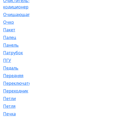
Очиститель-
[1]
кодиционер
Очищающая
[1]
Очко
[24]
Пакет
[1]
Палец
[4]
Панель
[61]
Патрубок
[248]
ПГУ
[2]
Педаль
[3]
Передняя
[22]
Переключатель
[36]
Переходник
[4]
Петли
[23]
Петля
[3]
Печка
[3]