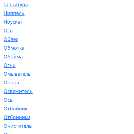
гарнитура
Ниппель
[1]
Ноускат
[53]
Оcь
[2]
Обвес
[3]
Обмотка
[4]
Обойма
[14]
Огни
[1]
Омыватель
[4]
Опора
[1]
Освежитель
[1]
Ось
[4]
Отбойник
[287]
Отбойники
[80]
Очиститель
[15]