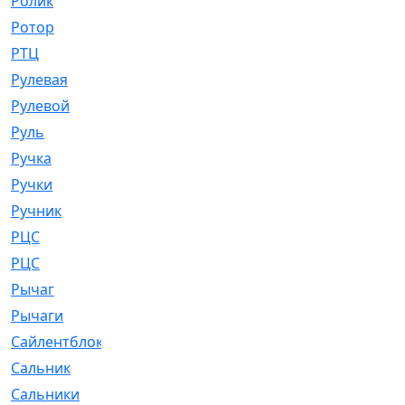
Ролик
[790]
Ротор
[2]
РТЦ
[475]
Рулевая
[974]
Рулевой
[585]
Руль
[12]
Ручка
[29]
Ручки
[3]
Ручник
[11]
РЦC
[12]
РЦС
[84]
Рычаг
[588]
Рычаги
[3]
Сайлентблок
[4208]
Сальник
[4340]
Сальники
[123]