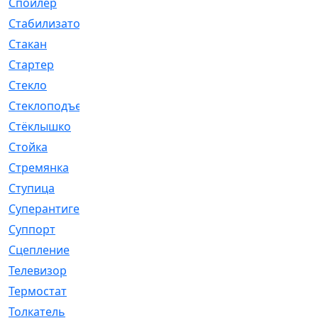
Спойлер
[29]
Стабилизатор
[596]
Стакан
[7]
Стартер
[176]
Стекло
[11]
Стеклоподъемник
[12]
Стёклышко
[20]
Стойка
[969]
Стремянка
[46]
Ступица
[775]
Суперантигель
[3]
Суппорт
[198]
Сцепление
[1]
Телевизор
[13]
Термостат
[323]
Толкатель
[4]