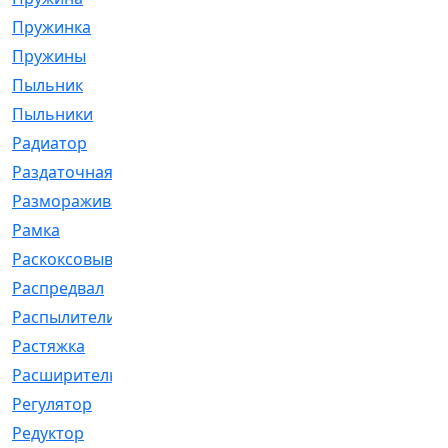
Пружинка
[1]
Пружины
[326]
Пыльник
[1202]
Пыльники
[5]
Радиатор
[916]
Раздаточная
[1]
Размораживатель
[1]
Рамка
[29]
Раскоксовывание
[4]
Распредвал
[41]
Распылители
[226]
Растяжка
[1]
Расширительный
[9]
Регулятор
[5]
Редуктор
[17]