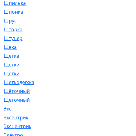
Шпилька
[215]
Шпонка
[19]
Шрус
[1107]
Шторка
[6]
Штуцер
[8]
Щека
[18]
Щетка
[31]
Щетки
[58]
Щётки
[124]
Щеткодержатель
[14]
Щёточный
[7]
Щеточный
[1]
Экс.
[4]
Эксентрик
[1]
Эксцентрик
[67]
Электро
[1]