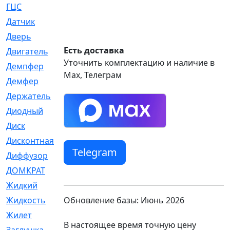
ГЦС
[74]
Датчик
[969]
Дверь
[249]
Есть доставка
Двигатель
[64]
Уточнить комплектацию и наличие в
Демпфер
[2]
Max, Телеграм
Демфер
[1]
Держатель
[5]
Диодный
[3]
Диск
[418]
Дисконтная
[1]
Telegram
Диффузор
[1]
ДОМКРАТ
[1]
Жидкий
[5]
Обновление базы: Июнь 2026
Жидкость
[80]
Жилет
[1]
В настоящее время точную цену