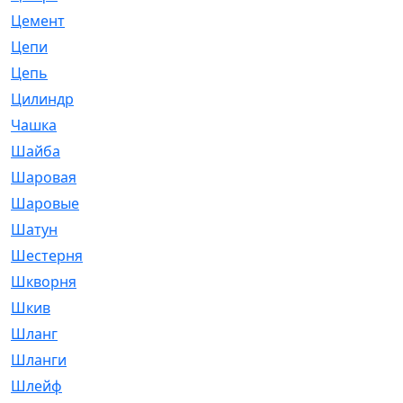
Цемент
[1]
Цепи
[314]
Цепь
[171]
Цилиндр
[55]
Чашка
[695]
Шайба
[37]
Шаровая
[900]
Шаровые
[1]
Шатун
[226]
Шестерня
[33]
Шкворня
[118]
Шкив
[129]
Шланг
[476]
Шланги
[36]
Шлейф
[70]