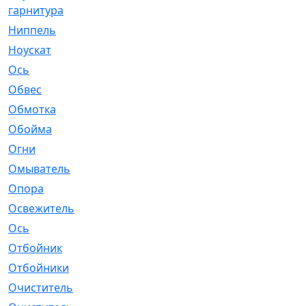
гарнитура
Ниппель
[1]
Ноускат
[53]
Оcь
[2]
Обвес
[3]
Обмотка
[4]
Обойма
[14]
Огни
[1]
Омыватель
[4]
Опора
[1]
Освежитель
[1]
Ось
[4]
Отбойник
[287]
Отбойники
[80]
Очиститель
[15]