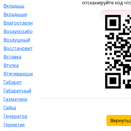
отсканируйте код чт
Вкладыш
[41]
Вкладыши
[1131]
Влагоотделитель
[2]
Воздухозаборник
[2]
Воздушный
[1]
Восстановительный
[1]
Вставка
[168]
Втулка
[1875]
Втягивающий
[22]
Габарит
[286]
Габаритный
[6]
Газматики
[117]
Гайка
[104]
Генератор
[148]
Вернутьс
Герметик
[15]