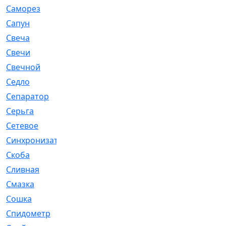
Саморез
[23]
Сапун
[33]
Свеча
[457]
Свечи
[272]
Свечной
[2]
Седло
[7]
Сепаратор
[6]
Серьга
[27]
Сетевое
[6]
Синхронизатор
[1]
Скоба
[4]
Сливная
[6]
Смазка
[24]
Сошка
[8]
Спидометр
[48]