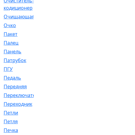
Очиститель-
[1]
кодиционер
Очищающая
[1]
Очко
[24]
Пакет
[1]
Палец
[4]
Панель
[61]
Патрубок
[248]
ПГУ
[2]
Педаль
[3]
Передняя
[22]
Переключатель
[36]
Переходник
[4]
Петли
[23]
Петля
[3]
Печка
[3]