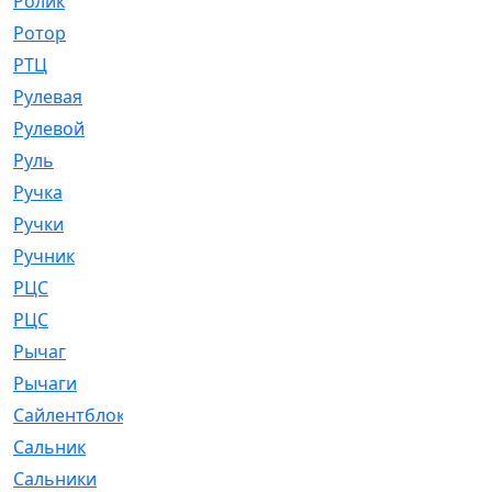
Ролик
[790]
Ротор
[2]
РТЦ
[475]
Рулевая
[974]
Рулевой
[585]
Руль
[12]
Ручка
[29]
Ручки
[3]
Ручник
[11]
РЦC
[12]
РЦС
[84]
Рычаг
[588]
Рычаги
[3]
Сайлентблок
[4208]
Сальник
[4340]
Сальники
[123]