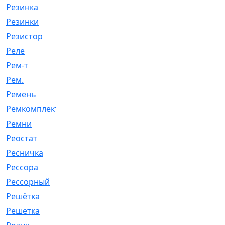
Резинка
[15]
Резинки
[6]
Резистор
[1]
Реле
[20]
Рем-т
[7]
Рем.
[2]
Ремень
[2060]
Ремкомплект
[1924]
Ремни
[21]
Реостат
[1]
Ресничка
[25]
Рессора
[51]
Рессорный
[107]
Решётка
[101]
Решетка
[21]