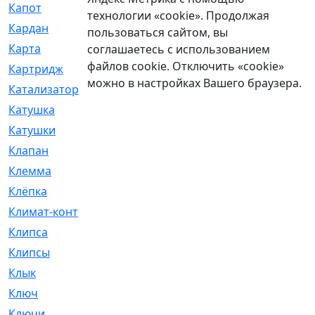
Капот
[144]
технологии «cookie». Продолжая
Кардан
[131]
пользоваться сайтом, вы
Карта
[2]
соглашаетесь с использованием
файлов cookie. Отключить «cookie»
Картридж
[250]
можно в настройках Вашего браузера.
Катализатор
[1]
Катушка
[2]
Катушки
[291]
Клапан
[375]
Клемма
[5]
Клёпка
[2]
Климат-контроль
[3]
Клипса
[21]
Клипсы
[321]
Клык
[4]
Ключ
[2]
Ключи
[3]