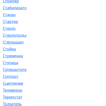
Спойлер
[29]
Стабилизатор
[596]
Стакан
[7]
Стартер
[176]
Стекло
[11]
Стеклоподъемник
[12]
Стёклышко
[20]
Стойка
[969]
Стремянка
[46]
Ступица
[775]
Суперантигель
[3]
Суппорт
[198]
Сцепление
[1]
Телевизор
[13]
Термостат
[323]
Толкатель
[4]