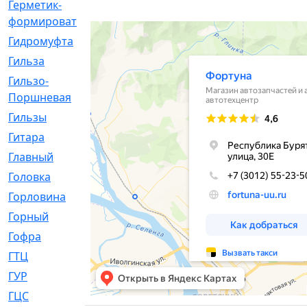
Герметик-
[3]
формирователь
Гидромуфта
[47]
Гильза
[56]
Гильзо-
[13]
Поршневая
Гильзы
[259]
Гитара
[7]
Главный
[29]
Головка
[28]
Горловина
[14]
Горный
[1]
Гофра
[86]
ГТЦ
[96]
ГУР
[34]
ГЦC
[6]