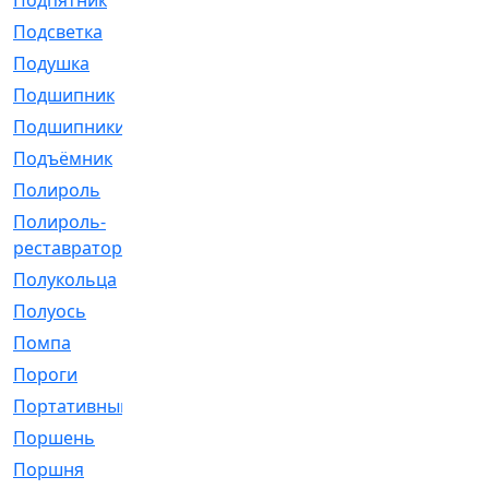
Подпятник
[1]
Подсветка
[1]
Подушка
[1540]
Подшипник
[1825]
Подшипники
[106]
Подъёмник
[1]
Полироль
[1]
Полироль-
[1]
реставратор
Полукольца
[107]
Полуось
[43]
Помпа
[537]
Пороги
[1]
Портативный
[1]
Поршень
[5]
Поршня
[833]