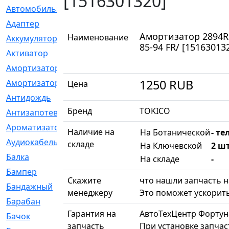
[1516301320]
Автомобильный
[6]
Адаптер
[3]
Амортизатор 2894R /
Наименование
Аккумулятор
[2]
85-94 FR/ [15163013
Активатор
[1]
Амортизатор
[608]
1250
RUB
Амортизаторы
[21]
Цена
Антидождь
[1]
Бренд
TOKICO
Антизапотеватель
[1]
Ароматизатор
[35]
Наличие на
На Ботанической
- те
Аудиокабель
[2]
складе
На Ключевской
2 шт
Балка
[58]
На складе
-
Бампер
[137]
Скажите
что нашли запчасть н
Бандажный
[6]
менеджеру
Это поможет ускорить
Барабан
[5]
Гарантия на
АвтоТехЦентр Фортун
Бачок
[40]
запчасть
При установке запчас