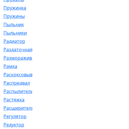
Пружинка
[1]
Пружины
[326]
Пыльник
[1202]
Пыльники
[5]
Радиатор
[916]
Раздаточная
[1]
Размораживатель
[1]
Рамка
[29]
Раскоксовывание
[4]
Распредвал
[41]
Распылители
[226]
Растяжка
[1]
Расширительный
[9]
Регулятор
[5]
Редуктор
[17]