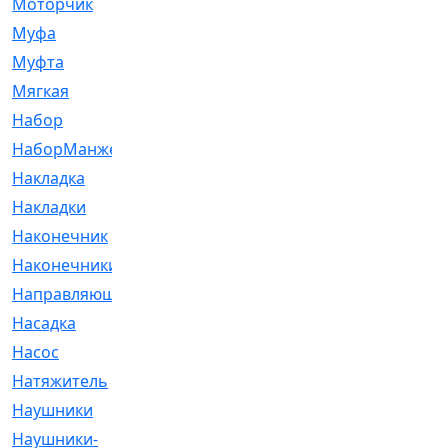
Моторчик
[6]
Муфа
[1]
Муфта
[9]
Мягкая
[3]
Набор
[6]
НаборМанжетГТЦ
[33]
Накладка
[51]
Накладки
[1]
Наконечник
[743]
Наконечники
[119]
Направляющая
[43]
Насадка
[16]
Насос
[356]
Натяжитель
[125]
Наушники
[8]
Наушники-
[2]