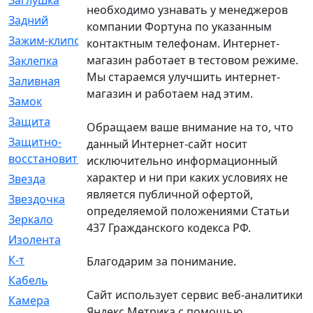
Заглушка
[21]
необходимо узнавать у менеджеров
Задний
[528]
компании Фортуна по указанным
Зажим-клипса
[1]
контактным телефонам. Интернет-
магазин работает в тестовом режиме.
Заклепка
[1]
Мы стараемся улучшить интернет-
Заливная
[4]
магазин и работаем над этим.
Замок
[12]
Защита
[79]
Обращаем ваше внимание на то, что
Защитно-
[4]
данный Интернет-сайт носит
восстановительный
исключительно информационный
характер и ни при каких условиях не
Звезда
[1]
является публичной офертой,
Звездочка
[5]
определяемой положениями Статьи
Зеркало
[369]
437 Гражданского кодекса РФ.
Изолента
[1]
К-т
[13]
Благодарим за понимание.
Кабель
[50]
Сайт использует сервис веб-аналитики
Камера
[4]
Яндекс Метрика с помощью