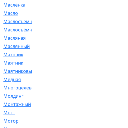
Маслёнка
[4]
Масло
[66]
Маслосъемные
[26]
Маслосъёмные
[480]
Масляная
[1]
Маслянный
[54]
Маховик
[6]
Маятник
[5]
Маятниковый
[13]
Медная
[2]
Многоцелевая
[1]
Молдинг
[14]
Монтажный
[1]
Мост
[10]
Мотор
[212]