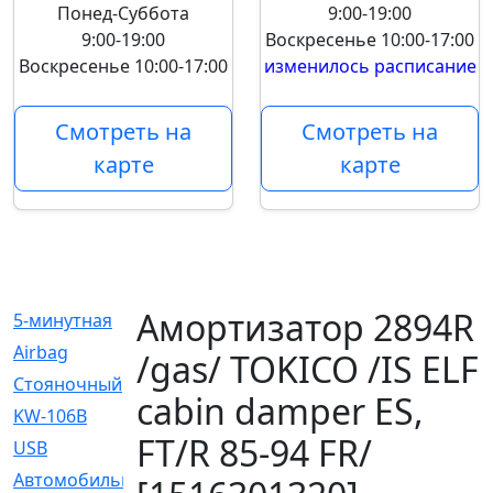
Понед-Суббота
9:00-19:00
9:00-19:00
Воскресенье
10:00-17:00
Воскресенье
10:00-17:00
изменилось расписание
Смотреть на
Смотреть на
карте
карте
Амортизатор 2894R
5-минутная
[1]
Airbag
[18]
/gas/ TOKICO /IS ELF
Cтояночный
[1]
cabin damper ES,
KW-106B
[0]
FT/R 85-94 FR/
USB
[6]
Автомобильное
[6]