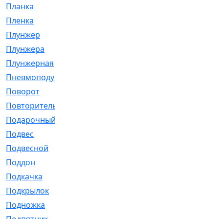
Планка
[21]
Пленка
[1]
Плунжер
[1]
Плунжера
[64]
Плунжерная
[91]
Пневмоподушка
[2]
Поворот
[12]
Повторитель
[86]
Подарочный
[3]
Подвес
[16]
Подвесной
[7]
Поддон
[18]
Подкачка
[5]
Подкрылок
[128]
Подножка
[16]