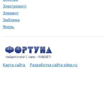
Электромотор
[1]
Элемент
[5]
Эмблема
[1]
Якорь
[4]
Карта сайта
Разработка сайта sdep.ru