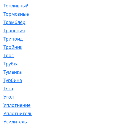
Топливный
[5]
Тормозные
[57]
Трамблёр
[54]
Трапеция
[2]
Трипоид
[16]
Тройник
[1]
Трос
[500]
Трубка
[39]
Туманка
[77]
Турбина
[69]
Тяга
[1264]
Угол
[2]
Уплотнение
[22]
Уплотнитель
[13]
Усилитель
[20]