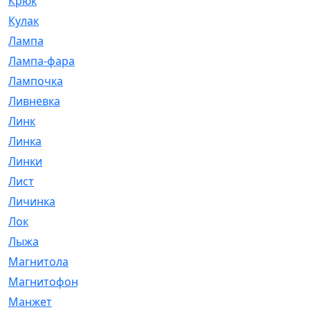
Крюк
[1]
Кулак
[9]
Лампа
[128]
Лампа-фара
[4]
Лампочка
[209]
Ливневка
[66]
Линк
[3]
Линка
[64]
Линки
[913]
Лист
[144]
Личинка
[3]
Лок
[1]
Лыжа
[23]
Магнитола
[11]
Магнитофон
[1]
Манжет
[194]