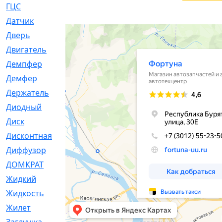
ГЦС
[74]
Датчик
[969]
Дверь
[249]
Двигатель
[64]
Демпфер
[2]
Демфер
[1]
Держатель
[5]
Диодный
[3]
Диск
[418]
Дисконтная
[1]
Диффузор
[1]
ДОМКРАТ
[1]
Жидкий
[5]
Жидкость
[80]
Жилет
[1]