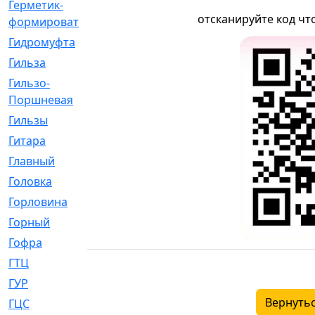
Герметик-
[3]
отсканируйте код чт
формирователь
Гидромуфта
[47]
Гильза
[56]
Гильзо-
[13]
Поршневая
Гильзы
[259]
Гитара
[7]
Главный
[29]
Головка
[28]
Горловина
[14]
Горный
[1]
Гофра
[86]
ГТЦ
[96]
ГУР
[34]
Вернутьс
ГЦC
[6]