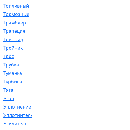
Топливный
[5]
Тормозные
[57]
Трамблёр
[54]
Трапеция
[2]
Трипоид
[16]
Тройник
[1]
Трос
[500]
Трубка
[39]
Туманка
[77]
Турбина
[69]
Тяга
[1264]
Угол
[2]
Уплотнение
[22]
Уплотнитель
[13]
Усилитель
[20]