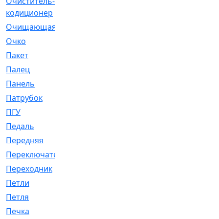
Очиститель-
[1]
кодиционер
Очищающая
[1]
Очко
[24]
Пакет
[1]
Палец
[4]
Панель
[61]
Патрубок
[248]
ПГУ
[2]
Педаль
[3]
Передняя
[22]
Переключатель
[36]
Переходник
[4]
Петли
[23]
Петля
[3]
Печка
[3]