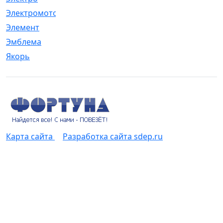
Электромотор
[1]
Элемент
[5]
Эмблема
[1]
Якорь
[4]
Карта сайта
Разработка сайта sdep.ru