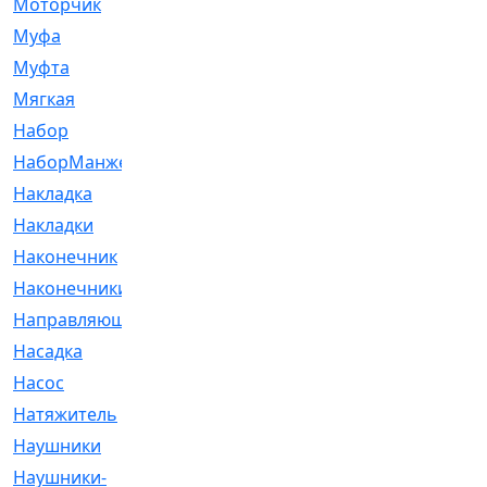
Моторчик
[6]
Муфа
[1]
Муфта
[9]
Мягкая
[3]
Набор
[6]
НаборМанжетГТЦ
[33]
Накладка
[51]
Накладки
[1]
Наконечник
[743]
Наконечники
[119]
Направляющая
[43]
Насадка
[16]
Насос
[356]
Натяжитель
[125]
Наушники
[8]
Наушники-
[2]