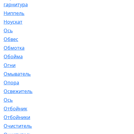
гарнитура
Ниппель
[1]
Ноускат
[53]
Оcь
[2]
Обвес
[3]
Обмотка
[4]
Обойма
[14]
Огни
[1]
Омыватель
[4]
Опора
[1]
Освежитель
[1]
Ось
[4]
Отбойник
[287]
Отбойники
[80]
Очиститель
[15]