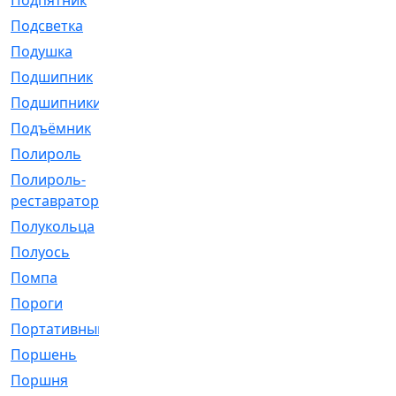
Подпятник
[1]
Подсветка
[1]
Подушка
[1540]
Подшипник
[1825]
Подшипники
[106]
Подъёмник
[1]
Полироль
[1]
Полироль-
[1]
реставратор
Полукольца
[107]
Полуось
[43]
Помпа
[537]
Пороги
[1]
Портативный
[1]
Поршень
[5]
Поршня
[833]