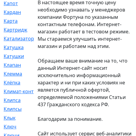
В настоящее время точную цену
Капот
[144]
необходимо узнавать у менеджеров
Кардан
[131]
компании Фортуна по указанным
Карта
[2]
контактным телефонам. Интернет-
Картридж
[250]
магазин работает в тестовом режиме.
Катализатор
[1]
Мы стараемся улучшить интернет-
магазин и работаем над этим.
Катушка
[2]
Катушки
[291]
Обращаем ваше внимание на то, что
Клапан
[375]
данный Интернет-сайт носит
Клемма
[5]
исключительно информационный
характер и ни при каких условиях не
Клёпка
[2]
является публичной офертой,
Климат-контроль
[3]
определяемой положениями Статьи
Клипса
[21]
437 Гражданского кодекса РФ.
Клипсы
[321]
Клык
[4]
Благодарим за понимание.
Ключ
[2]
Сайт использует сервис веб-аналитики
Ключи
[3]