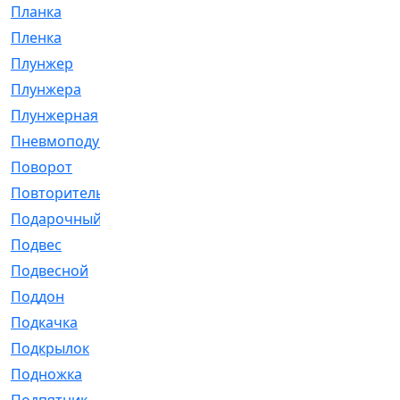
Планка
[21]
Пленка
[1]
Плунжер
[1]
Плунжера
[64]
Плунжерная
[91]
Пневмоподушка
[2]
Поворот
[12]
Повторитель
[86]
Подарочный
[3]
Подвес
[16]
Подвесной
[7]
Поддон
[18]
Подкачка
[5]
Подкрылок
[128]
Подножка
[16]