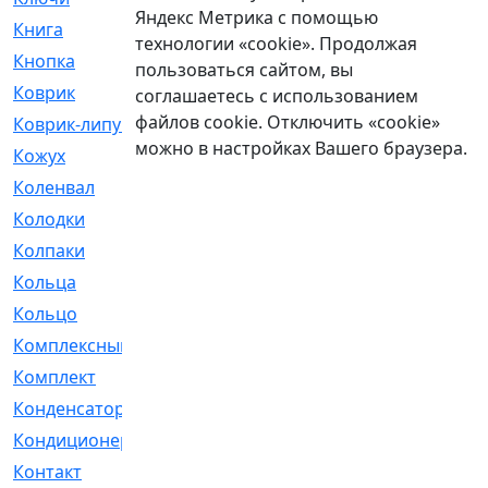
Яндекс Метрика с помощью
Книга
[293]
технологии «cookie». Продолжая
Кнопка
[3]
пользоваться сайтом, вы
Коврик
[1]
соглашаетесь с использованием
файлов cookie. Отключить «cookie»
Коврик-липучка
[2]
можно в настройках Вашего браузера.
Кожух
[4]
Коленвал
[38]
Колодки
[2151]
Колпаки
[5]
Кольца
[1164]
Кольцо
[272]
Комплексный
[1]
Комплект
[196]
Конденсатор
[1]
Кондиционер
[2]
Контакт
[3]