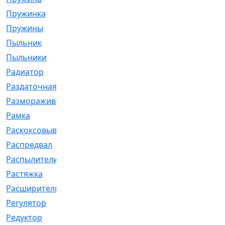
Пружинка
[1]
Пружины
[326]
Пыльник
[1202]
Пыльники
[5]
Радиатор
[916]
Раздаточная
[1]
Размораживатель
[1]
Рамка
[29]
Раскоксовывание
[4]
Распредвал
[41]
Распылители
[226]
Растяжка
[1]
Расширительный
[9]
Регулятор
[5]
Редуктор
[17]