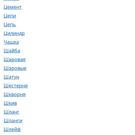
Цемент
[1]
Цепи
[314]
Цепь
[171]
Цилиндр
[55]
Чашка
[695]
Шайба
[37]
Шаровая
[900]
Шаровые
[1]
Шатун
[226]
Шестерня
[33]
Шкворня
[118]
Шкив
[129]
Шланг
[476]
Шланги
[36]
Шлейф
[70]