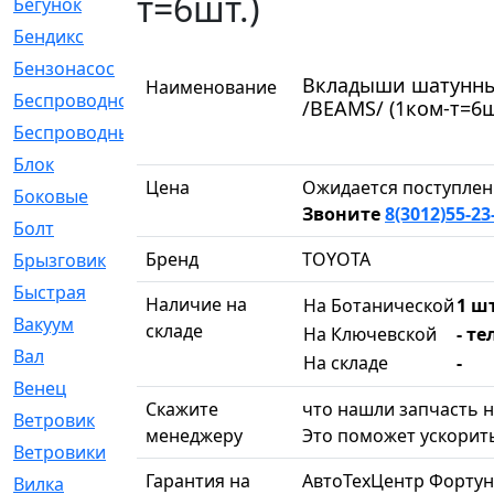
т=6шт.)
Бегунок
[21]
Бендикс
[26]
Бензонасос
[17]
Вкладыши шатунные
Наименование
Беспроводное
[2]
/BEAMS/ (1ком-т=6ш
Беспроводные
[1]
Блок
[81]
Цена
Ожидается поступлен
Боковые
[4]
Звоните
8(3012)55-23
Болт
[247]
Бренд
TOYOTA
Брызговик
[77]
Быстрая
[2]
Наличие на
На Ботанической
1 шт
Вакуум
[23]
складе
На Ключевской
- те
Вал
[194]
На складе
-
Венец
[16]
Скажите
что нашли запчасть н
Ветровик
[132]
менеджеру
Это поможет ускорить
Ветровики
[2]
Гарантия на
АвтоТехЦентр Фортун
Вилка
[15]