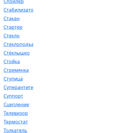
Спойлер
[29]
Стабилизатор
[596]
Стакан
[7]
Стартер
[176]
Стекло
[11]
Стеклоподъемник
[12]
Стёклышко
[20]
Стойка
[969]
Стремянка
[46]
Ступица
[775]
Суперантигель
[3]
Суппорт
[198]
Сцепление
[1]
Телевизор
[13]
Термостат
[323]
Толкатель
[4]