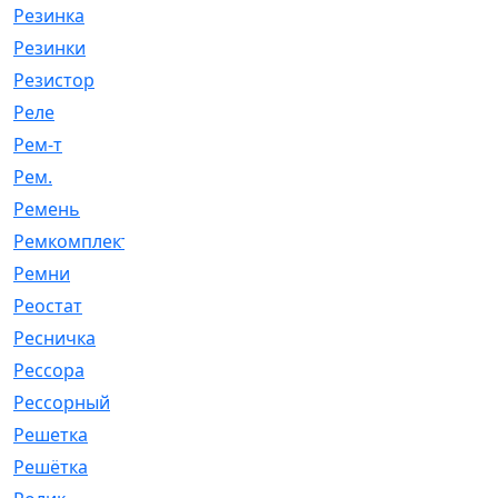
Резинка
[15]
Резинки
[6]
Резистор
[1]
Реле
[20]
Рем-т
[7]
Рем.
[2]
Ремень
[2060]
Ремкомплект
[1924]
Ремни
[21]
Реостат
[1]
Ресничка
[25]
Рессора
[51]
Рессорный
[107]
Решетка
[21]
Решётка
[101]