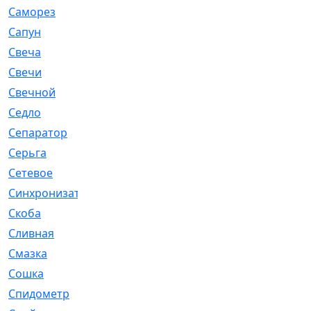
Саморез
[23]
Сапун
[33]
Свеча
[457]
Свечи
[272]
Свечной
[2]
Седло
[7]
Сепаратор
[6]
Серьга
[27]
Сетевое
[6]
Синхронизатор
[1]
Скоба
[4]
Сливная
[6]
Смазка
[24]
Сошка
[8]
Спидометр
[48]