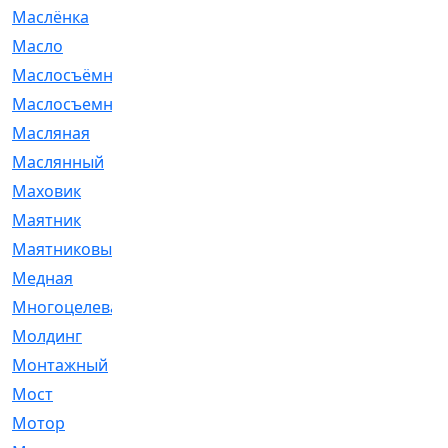
Маслёнка
[4]
Масло
[66]
Маслосъёмные
[480]
Маслосъемные
[26]
Масляная
[1]
Маслянный
[54]
Маховик
[6]
Маятник
[5]
Маятниковый
[13]
Медная
[2]
Многоцелевая
[1]
Молдинг
[14]
Монтажный
[1]
Мост
[10]
Мотор
[212]