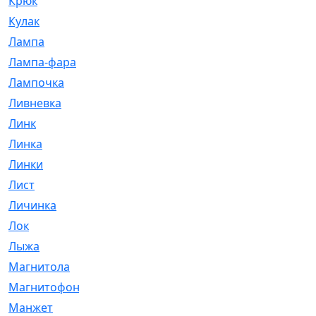
Крюк
[1]
Кулак
[9]
Лампа
[128]
Лампа-фара
[4]
Лампочка
[209]
Ливневка
[66]
Линк
[3]
Линка
[64]
Линки
[913]
Лист
[144]
Личинка
[3]
Лок
[1]
Лыжа
[23]
Магнитола
[11]
Магнитофон
[1]
Манжет
[194]