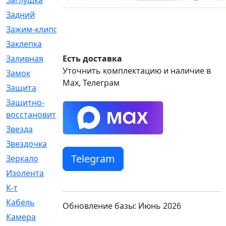
Заглушка
[21]
Задний
[528]
Зажим-клипса
[1]
Заклепка
[1]
Заливная
Есть доставка
[4]
Уточнить комплектацию и наличие в
Замок
[12]
Max, Телеграм
Защита
[79]
Защитно-
[4]
восстановительный
Звезда
[1]
Звездочка
[5]
Telegram
Зеркало
[369]
Изолента
[1]
К-т
[13]
Кабель
[50]
Обновление базы: Июнь 2026
Камера
[4]