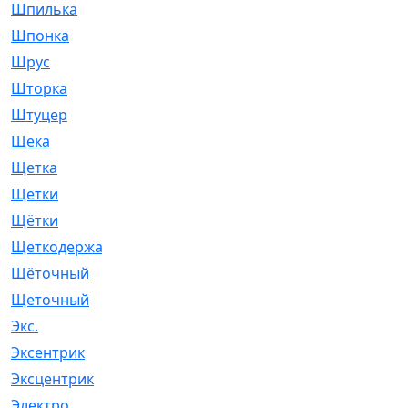
Шпилька
[215]
Шпонка
[19]
Шрус
[1107]
Шторка
[6]
Штуцер
[8]
Щека
[18]
Щетка
[31]
Щетки
[58]
Щётки
[124]
Щеткодержатель
[14]
Щёточный
[7]
Щеточный
[1]
Экс.
[4]
Эксентрик
[1]
Эксцентрик
[67]
Электро
[1]