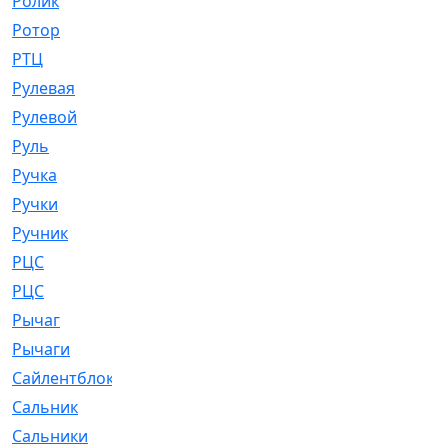
Ролик
[790]
Ротор
[2]
РТЦ
[475]
Рулевая
[974]
Рулевой
[585]
Руль
[12]
Ручка
[29]
Ручки
[3]
Ручник
[11]
РЦC
[12]
РЦС
[84]
Рычаг
[588]
Рычаги
[3]
Сайлентблок
[4208]
Сальник
[4340]
Сальники
[123]