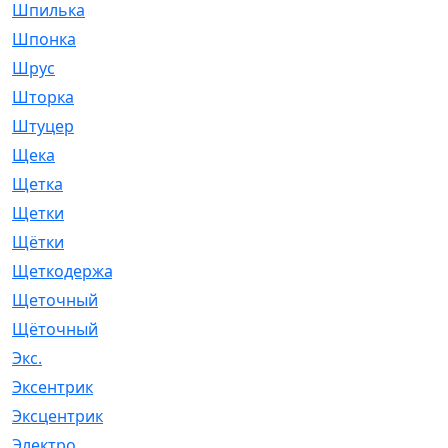
Шпилька
[215]
Шпонка
[19]
Шрус
[1107]
Шторка
[6]
Штуцер
[8]
Щека
[18]
Щетка
[31]
Щетки
[58]
Щётки
[124]
Щеткодержатель
[14]
Щеточный
[1]
Щёточный
[7]
Экс.
[4]
Эксентрик
[1]
Эксцентрик
[67]
Электро
[1]