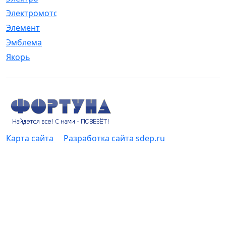
Электромотор
[1]
Элемент
[5]
Эмблема
[1]
Якорь
[4]
Карта сайта
Разработка сайта sdep.ru