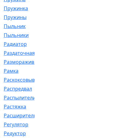
Пружинка
[1]
Пружины
[326]
Пыльник
[1202]
Пыльники
[5]
Радиатор
[916]
Раздаточная
[1]
Размораживатель
[1]
Рамка
[29]
Раскоксовывание
[4]
Распредвал
[41]
Распылители
[226]
Растяжка
[1]
Расширительный
[9]
Регулятор
[5]
Редуктор
[17]