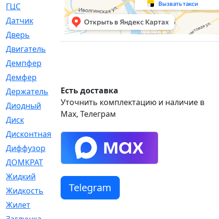
ГЦС
[74]
Датчик
[969]
Дверь
[249]
Двигатель
[64]
Демпфер
[2]
Демфер
[1]
Есть доставка
Держатель
[5]
Уточнить комплектацию и наличие в
Диодный
[3]
Max, Телеграм
Диск
[418]
Дисконтная
[1]
Диффузор
[1]
ДОМКРАТ
[1]
Жидкий
[5]
Telegram
Жидкость
[80]
Жилет
[1]