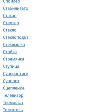
Спойлер
[29]
Стабилизатор
[596]
Стакан
[7]
Стартер
[176]
Стекло
[11]
Стеклоподъемник
[12]
Стёклышко
[20]
Стойка
[969]
Стремянка
[46]
Ступица
[775]
Суперантигель
[3]
Суппорт
[198]
Сцепление
[1]
Телевизор
[13]
Термостат
[323]
Толкатель
[4]