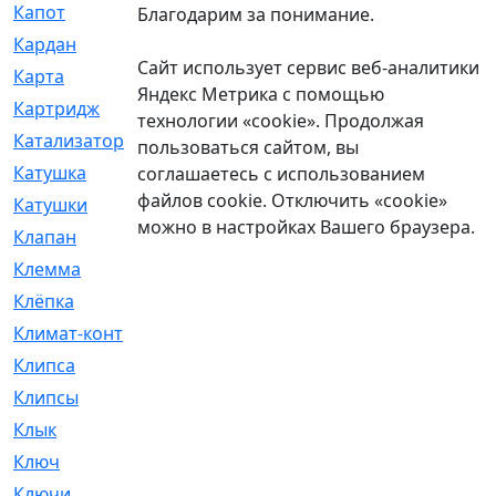
Капот
[144]
Благодарим за понимание.
Кардан
[131]
Сайт использует сервис веб-аналитики
Карта
[2]
Яндекс Метрика с помощью
Картридж
[250]
технологии «cookie». Продолжая
Катализатор
[1]
пользоваться сайтом, вы
Катушка
[2]
соглашаетесь с использованием
файлов cookie. Отключить «cookie»
Катушки
[291]
можно в настройках Вашего браузера.
Клапан
[375]
Клемма
[5]
Клёпка
[2]
Климат-контроль
[3]
Клипса
[21]
Клипсы
[321]
Клык
[4]
Ключ
[2]
Ключи
[3]