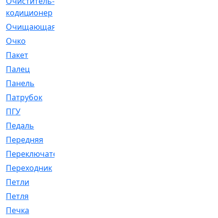
Очиститель-
[1]
кодиционер
Очищающая
[1]
Очко
[24]
Пакет
[1]
Палец
[4]
Панель
[61]
Патрубок
[248]
ПГУ
[2]
Педаль
[3]
Передняя
[22]
Переключатель
[36]
Переходник
[4]
Петли
[23]
Петля
[3]
Печка
[3]