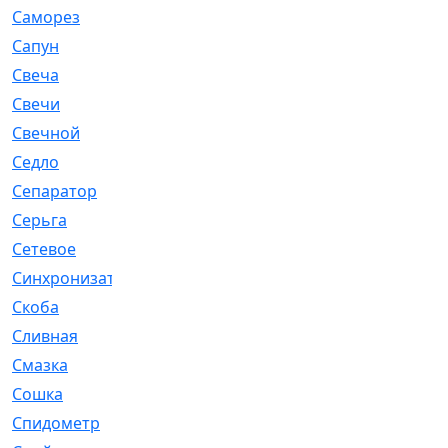
Саморез
[23]
Сапун
[33]
Свеча
[457]
Свечи
[272]
Свечной
[2]
Седло
[7]
Сепаратор
[6]
Серьга
[27]
Сетевое
[6]
Синхронизатор
[1]
Скоба
[4]
Сливная
[6]
Смазка
[24]
Сошка
[8]
Спидометр
[48]