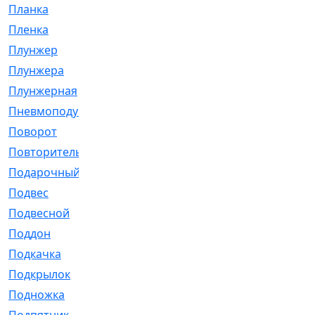
Планка
[21]
Пленка
[1]
Плунжер
[1]
Плунжера
[64]
Плунжерная
[91]
Пневмоподушка
[2]
Поворот
[12]
Повторитель
[86]
Подарочный
[3]
Подвес
[16]
Подвесной
[7]
Поддон
[18]
Подкачка
[5]
Подкрылок
[128]
Подножка
[16]