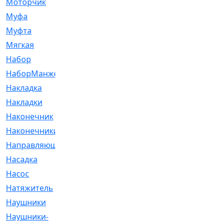
Моторчик
[6]
Муфа
[1]
Муфта
[9]
Мягкая
[3]
Набор
[6]
НаборМанжетГТЦ
[33]
Накладка
[51]
Накладки
[1]
Наконечник
[743]
Наконечники
[119]
Направляющая
[43]
Насадка
[16]
Насос
[356]
Натяжитель
[125]
Наушники
[8]
Наушники-
[2]