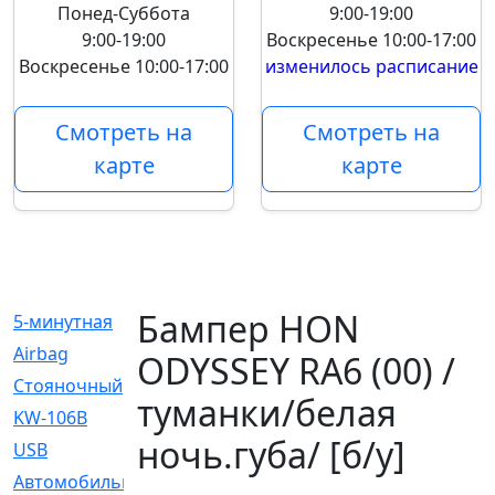
Понед-Суббота
9:00-19:00
9:00-19:00
Воскресенье
10:00-17:00
Воскресенье
10:00-17:00
изменилось расписание
Смотреть на
Смотреть на
карте
карте
Бампер HON
5-минутная
[1]
Airbag
[18]
ODYSSEY RA6 (00) /
Cтояночный
[1]
туманки/белая
KW-106B
[0]
ночь.губа/ [б/у]
USB
[6]
Автомобильное
[6]