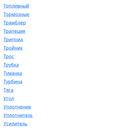
Топливный
[5]
Тормозные
[57]
Трамблёр
[54]
Трапеция
[2]
Трипоид
[16]
Тройник
[1]
Трос
[500]
Трубка
[39]
Туманка
[77]
Турбина
[69]
Тяга
[1264]
Угол
[2]
Уплотнение
[22]
Уплотнитель
[13]
Усилитель
[20]