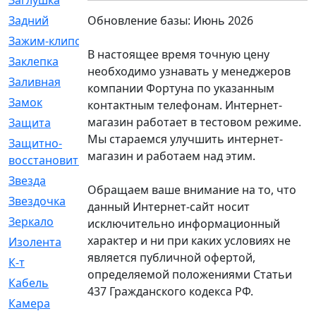
Заглушка
[21]
Обновление базы: Июнь 2026
Задний
[528]
Зажим-клипса
[1]
В настоящее время точную цену
Заклепка
[1]
необходимо узнавать у менеджеров
Заливная
[4]
компании Фортуна по указанным
Замок
[12]
контактным телефонам. Интернет-
магазин работает в тестовом режиме.
Защита
[79]
Мы стараемся улучшить интернет-
Защитно-
[4]
магазин и работаем над этим.
восстановительный
Звезда
[1]
Обращаем ваше внимание на то, что
Звездочка
[5]
данный Интернет-сайт носит
Зеркало
[369]
исключительно информационный
характер и ни при каких условиях не
Изолента
[1]
является публичной офертой,
К-т
[13]
определяемой положениями Статьи
Кабель
[50]
437 Гражданского кодекса РФ.
Камера
[4]