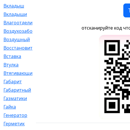
Вкладыш
[41]
Вкладыши
[1131]
Влагоотделитель
[2]
отсканируйте код чт
Воздухозаборник
[2]
Воздушный
[1]
Восстановительный
[1]
Вставка
[168]
Втулка
[1875]
Втягивающий
[22]
Габарит
[286]
Габаритный
[6]
Газматики
[117]
Гайка
[104]
Генератор
[148]
Герметик
[15]