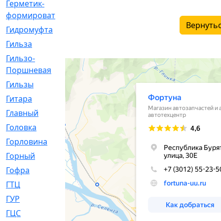
Герметик-
[3]
формирователь
Вернутьс
Гидромуфта
[47]
Гильза
[56]
Гильзо-
[13]
Поршневая
Гильзы
[259]
Гитара
[7]
Главный
[29]
Головка
[28]
Горловина
[14]
Горный
[1]
Гофра
[86]
ГТЦ
[96]
ГУР
[34]
ГЦC
[6]