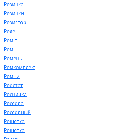
Резинка
[15]
Резинки
[6]
Резистор
[1]
Реле
[20]
Рем-т
[7]
Рем.
[2]
Ремень
[2060]
Ремкомплект
[1924]
Ремни
[21]
Реостат
[1]
Ресничка
[25]
Рессора
[51]
Рессорный
[107]
Решётка
[101]
Решетка
[21]