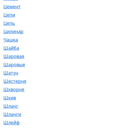
Цемент
[1]
Цепи
[314]
Цепь
[171]
Цилиндр
[55]
Чашка
[695]
Шайба
[37]
Шаровая
[900]
Шаровые
[1]
Шатун
[226]
Шестерня
[33]
Шкворня
[118]
Шкив
[129]
Шланг
[476]
Шланги
[36]
Шлейф
[70]