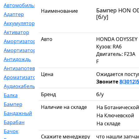
Автомобильный
[6]
Бампер HON ODY
Наименование
Адаптер
[3]
[б/у]
Аккумулятор
[2]
Активатор
[1]
Авто
HONDA ODYSSEY
Амортизатор
[608]
Кузов: RA6
Амортизаторы
[21]
Двигатель: F23A
Антидождь
[1]
F
Антизапотеватель
[1]
Цена
Ожидается посту
Ароматизатор
[35]
Звоните
8(3012)
Аудиокабель
[2]
Бренд
б/у
Балка
[58]
Бампер
[137]
Наличие на складе
На Ботанической
Бандажный
[6]
На Ключевской
Барабан
[5]
На складе
Бачок
[40]
Скажите менеджеру
что нашли запчас