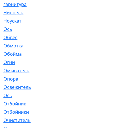
гарнитура
Ниппель
[1]
Ноускат
[53]
Оcь
[2]
Обвес
[3]
Обмотка
[4]
Обойма
[14]
Огни
[1]
Омыватель
[4]
Опора
[1]
Освежитель
[1]
Ось
[4]
Отбойник
[287]
Отбойники
[80]
Очиститель
[15]