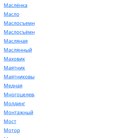
Маслёнка
[4]
Масло
[66]
Маслосъемные
[26]
Маслосъёмные
[480]
Масляная
[1]
Маслянный
[54]
Маховик
[6]
Маятник
[5]
Маятниковый
[13]
Медная
[2]
Многоцелевая
[1]
Молдинг
[14]
Монтажный
[1]
Мост
[10]
Мотор
[212]