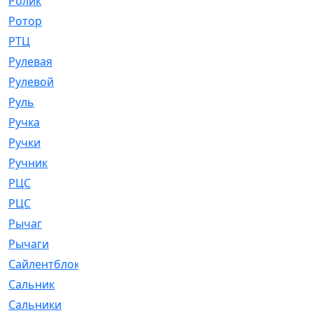
Ролик
[790]
Ротор
[2]
РТЦ
[475]
Рулевая
[974]
Рулевой
[585]
Руль
[12]
Ручка
[29]
Ручки
[3]
Ручник
[11]
РЦC
[12]
РЦС
[84]
Рычаг
[588]
Рычаги
[3]
Сайлентблок
[4208]
Сальник
[4340]
Сальники
[123]