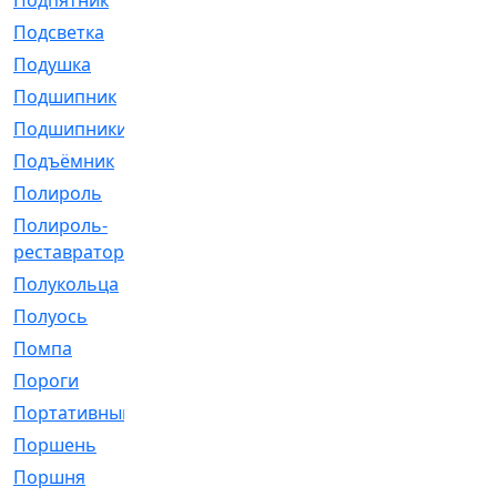
Подпятник
[1]
Подсветка
[1]
Подушка
[1540]
Подшипник
[1825]
Подшипники
[106]
Подъёмник
[1]
Полироль
[1]
Полироль-
[1]
реставратор
Полукольца
[107]
Полуось
[43]
Помпа
[537]
Пороги
[1]
Портативный
[1]
Поршень
[5]
Поршня
[833]