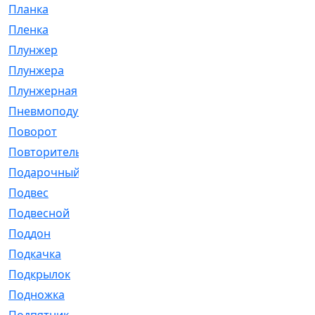
Планка
[21]
Пленка
[1]
Плунжер
[1]
Плунжера
[64]
Плунжерная
[91]
Пневмоподушка
[2]
Поворот
[12]
Повторитель
[86]
Подарочный
[3]
Подвес
[16]
Подвесной
[7]
Поддон
[18]
Подкачка
[5]
Подкрылок
[128]
Подножка
[16]