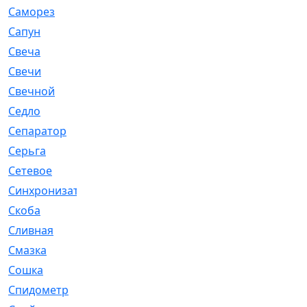
Саморез
[23]
Сапун
[33]
Свеча
[457]
Свечи
[272]
Свечной
[2]
Седло
[7]
Сепаратор
[6]
Серьга
[27]
Сетевое
[6]
Синхронизатор
[1]
Скоба
[4]
Сливная
[6]
Смазка
[24]
Сошка
[8]
Спидометр
[48]