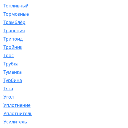
Топливный
[5]
Тормозные
[57]
Трамблёр
[54]
Трапеция
[2]
Трипоид
[16]
Тройник
[1]
Трос
[500]
Трубка
[39]
Туманка
[77]
Турбина
[69]
Тяга
[1264]
Угол
[2]
Уплотнение
[22]
Уплотнитель
[13]
Усилитель
[20]