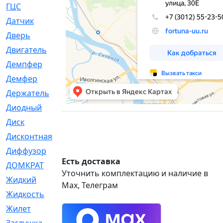
ГЦС
[74]
Датчик
[969]
Дверь
[249]
Двигатель
[64]
Демпфер
[2]
Демфер
[1]
Держатель
[5]
Диодный
[3]
Диск
[418]
Дисконтная
[1]
Диффузор
[1]
Есть доставка
ДОМКРАТ
[1]
Уточнить комплектацию и наличие в
Жидкий
[5]
Max, Телеграм
Жидкость
[80]
Жилет
[1]