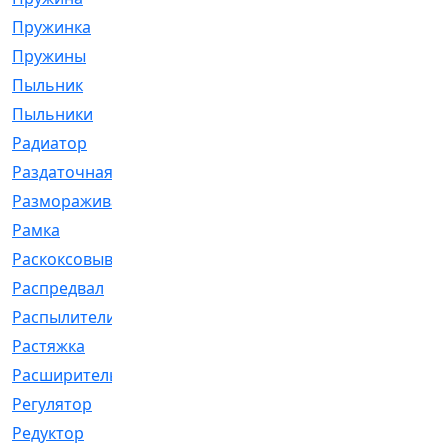
Пружинка
[1]
Пружины
[326]
Пыльник
[1202]
Пыльники
[5]
Радиатор
[916]
Раздаточная
[1]
Размораживатель
[1]
Рамка
[29]
Раскоксовывание
[4]
Распредвал
[41]
Распылители
[226]
Растяжка
[1]
Расширительный
[9]
Регулятор
[5]
Редуктор
[17]