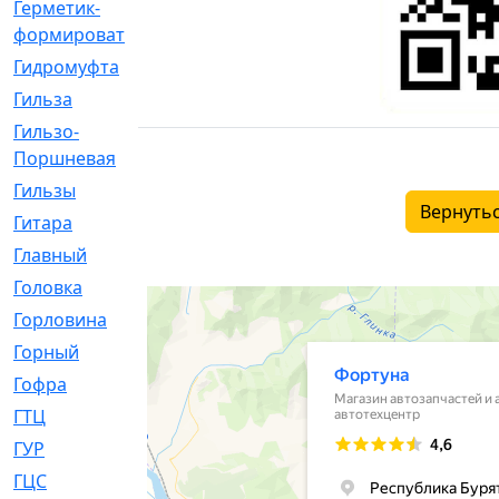
Герметик-
[3]
формирователь
Гидромуфта
[47]
Гильза
[56]
Гильзо-
[13]
Поршневая
Гильзы
[259]
Вернутьс
Гитара
[7]
Главный
[29]
Головка
[28]
Горловина
[14]
Горный
[1]
Гофра
[86]
ГТЦ
[96]
ГУР
[34]
ГЦC
[6]