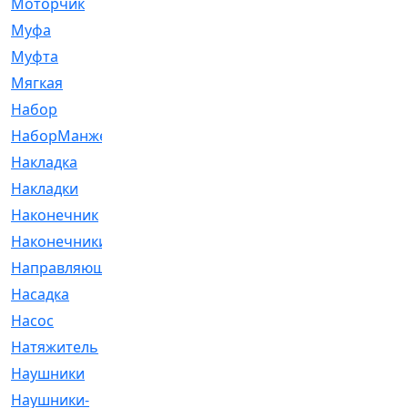
Моторчик
[6]
Муфа
[1]
Муфта
[9]
Мягкая
[3]
Набор
[6]
НаборМанжетГТЦ
[33]
Накладка
[51]
Накладки
[1]
Наконечник
[743]
Наконечники
[119]
Направляющая
[43]
Насадка
[16]
Насос
[356]
Натяжитель
[125]
Наушники
[8]
Наушники-
[2]