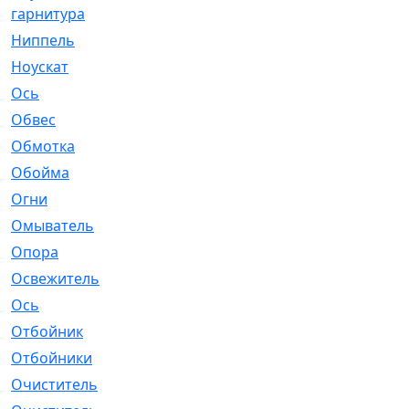
гарнитура
Ниппель
[1]
Ноускат
[53]
Оcь
[2]
Обвес
[3]
Обмотка
[4]
Обойма
[14]
Огни
[1]
Омыватель
[4]
Опора
[1]
Освежитель
[1]
Ось
[4]
Отбойник
[287]
Отбойники
[80]
Очиститель
[15]