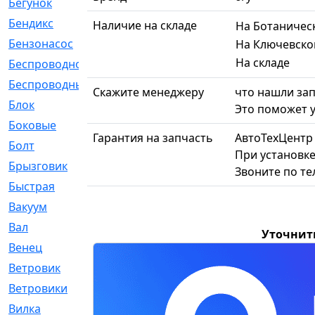
Бегунок
[21]
Бендикс
[26]
Наличие на складе
На Ботаничес
Бензонасос
[17]
На Ключевско
На складе
Беспроводное
[2]
Беспроводные
[1]
Скажите менеджеру
что нашли зап
Блок
[81]
Это поможет у
Боковые
[4]
Гарантия на запчасть
АвтоТехЦентр
Болт
[247]
При установке
Брызговик
[77]
Звоните по т
Быстрая
[2]
Вакуум
[23]
Вал
[194]
Уточнит
Венец
[16]
Ветровик
[132]
Ветровики
[2]
Вилка
[15]