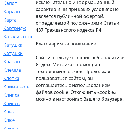
исключительно информационный
Капот
[144]
характер и ни при каких условиях не
Кардан
[131]
является публичной офертой,
Карта
[2]
определяемой положениями Статьи
Картридж
[250]
437 Гражданского кодекса РФ.
Катализатор
[1]
Благодарим за понимание.
Катушка
[2]
Катушки
[291]
Сайт использует сервис веб-аналитики
Клапан
[375]
Яндекс Метрика с помощью
Клемма
[5]
технологии «cookie». Продолжая
пользоваться сайтом, вы
Клёпка
[2]
соглашаетесь с использованием
Климат-контроль
[3]
файлов cookie. Отключить «cookie»
Клипса
[21]
можно в настройках Вашего браузера.
Клипсы
[321]
Клык
[4]
Ключ
[2]
Ключи
[3]