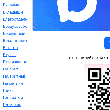
Вкладыш
[41]
Вкладыши
[1131]
Влагоотделитель
[2]
Воздухозаборник
[2]
Воздушный
[1]
Восстановительный
[1]
Вставка
[168]
Втулка
[1875]
отсканируйте код чт
Втягивающий
[22]
Габарит
[286]
Габаритный
[6]
Газматики
[117]
Гайка
[104]
Генератор
[148]
Герметик
[15]