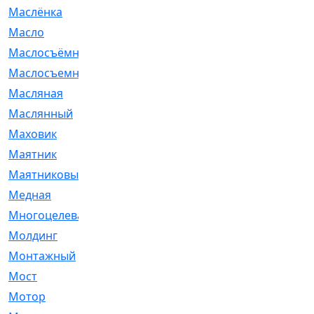
Маслёнка
[4]
Масло
[66]
Маслосъёмные
[480]
Маслосъемные
[26]
Масляная
[1]
Маслянный
[54]
Маховик
[6]
Маятник
[5]
Маятниковый
[13]
Медная
[2]
Многоцелевая
[1]
Молдинг
[14]
Монтажный
[1]
Мост
[10]
Мотор
[212]