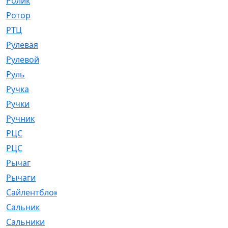
Ролик
[790]
Ротор
[2]
РТЦ
[475]
Рулевая
[974]
Рулевой
[585]
Руль
[12]
Ручка
[29]
Ручки
[3]
Ручник
[11]
РЦC
[12]
РЦС
[84]
Рычаг
[588]
Рычаги
[3]
Сайлентблок
[4208]
Сальник
[4340]
Сальники
[123]