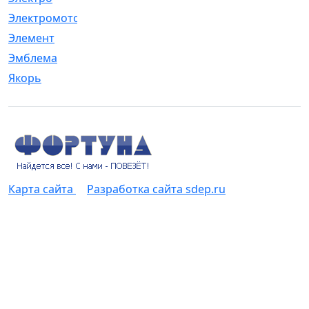
Электромотор
[1]
Элемент
[5]
Эмблема
[1]
Якорь
[4]
Карта сайта
Разработка сайта sdep.ru