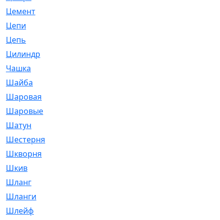
Цемент
[1]
Цепи
[314]
Цепь
[171]
Цилиндр
[55]
Чашка
[695]
Шайба
[37]
Шаровая
[900]
Шаровые
[1]
Шатун
[226]
Шестерня
[33]
Шкворня
[118]
Шкив
[129]
Шланг
[476]
Шланги
[36]
Шлейф
[70]