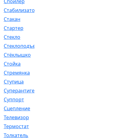
Спойлер
[29]
Стабилизатор
[596]
Стакан
[7]
Стартер
[176]
Стекло
[11]
Стеклоподъемник
[12]
Стёклышко
[20]
Стойка
[969]
Стремянка
[46]
Ступица
[775]
Суперантигель
[3]
Суппорт
[198]
Сцепление
[1]
Телевизор
[13]
Термостат
[323]
Толкатель
[4]