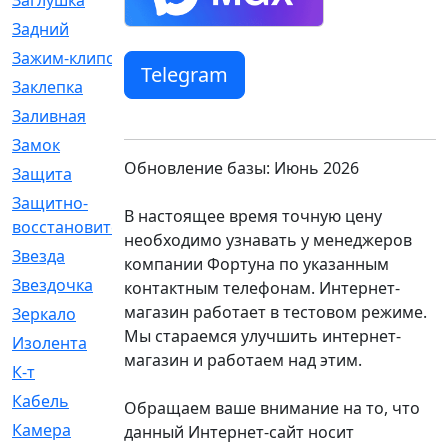
Заглушка
[21]
Задний
[528]
Зажим-клипса
[1]
Telegram
Заклепка
[1]
Заливная
[4]
Замок
[12]
Обновление базы: Июнь 2026
Защита
[79]
Защитно-
[4]
В настоящее время точную цену
восстановительный
необходимо узнавать у менеджеров
Звезда
[1]
компании Фортуна по указанным
Звездочка
[5]
контактным телефонам. Интернет-
магазин работает в тестовом режиме.
Зеркало
[369]
Мы стараемся улучшить интернет-
Изолента
[1]
магазин и работаем над этим.
К-т
[13]
Кабель
[50]
Обращаем ваше внимание на то, что
Камера
[4]
данный Интернет-сайт носит