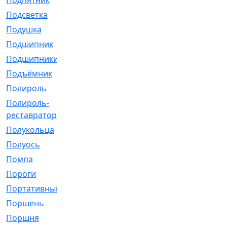
Подпятник
[1]
Подсветка
[1]
Подушка
[1540]
Подшипник
[1825]
Подшипники
[106]
Подъёмник
[1]
Полироль
[1]
Полироль-
[1]
реставратор
Полукольца
[107]
Полуось
[43]
Помпа
[537]
Пороги
[1]
Портативный
[1]
Поршень
[5]
Поршня
[833]