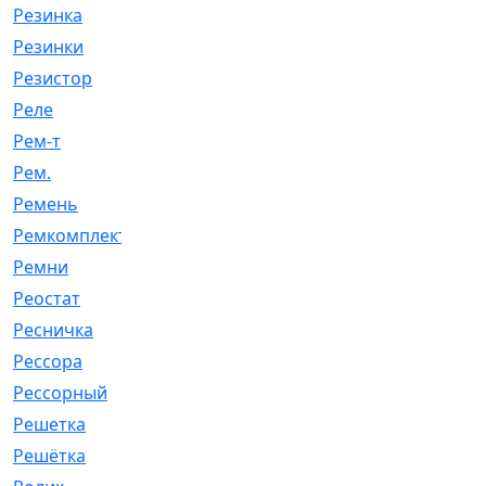
Резинка
[15]
Резинки
[6]
Резистор
[1]
Реле
[20]
Рем-т
[7]
Рем.
[2]
Ремень
[2060]
Ремкомплект
[1924]
Ремни
[21]
Реостат
[1]
Ресничка
[25]
Рессора
[51]
Рессорный
[107]
Решетка
[21]
Решётка
[101]