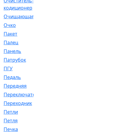
Очиститель-
[1]
кодиционер
Очищающая
[1]
Очко
[24]
Пакет
[1]
Палец
[4]
Панель
[61]
Патрубок
[248]
ПГУ
[2]
Педаль
[3]
Передняя
[22]
Переключатель
[36]
Переходник
[4]
Петли
[23]
Петля
[3]
Печка
[3]