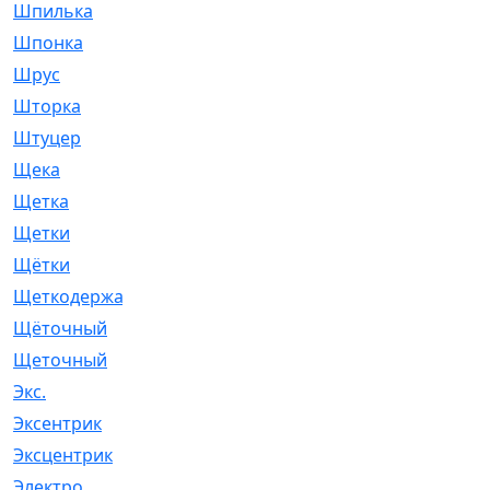
Шпилька
[215]
Шпонка
[19]
Шрус
[1107]
Шторка
[6]
Штуцер
[8]
Щека
[18]
Щетка
[31]
Щетки
[58]
Щётки
[124]
Щеткодержатель
[14]
Щёточный
[7]
Щеточный
[1]
Экс.
[4]
Эксентрик
[1]
Эксцентрик
[67]
Электро
[1]