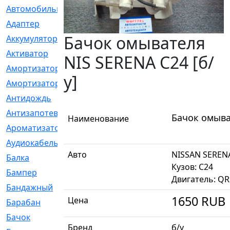
Автомобильный
[6]
Адаптер
[3]
Бачок омывателя
Аккумулятор
[2]
Активатор
[1]
NIS SERENA C24 [б/
Амортизатор
[608]
у]
Амортизаторы
[21]
Антидождь
[1]
Антизапотеватель
[1]
Бачок омыват
Наименование
Ароматизатор
[35]
Аудиокабель
[2]
Авто
NISSAN SEREN
Балка
[58]
Кузов: C24
Бампер
[137]
Двигатель: Q
Бандажный
[6]
1650
RUB
Цена
Барабан
[5]
Бачок
[40]
Бренд
б/у