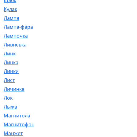
Крюк
[1]
Кулак
[9]
Лампа
[128]
Лампа-фара
[4]
Лампочка
[209]
Ливневка
[66]
Линк
[3]
Линка
[64]
Линки
[913]
Лист
[144]
Личинка
[3]
Лок
[1]
Лыжа
[23]
Магнитола
[11]
Магнитофон
[1]
Манжет
[194]