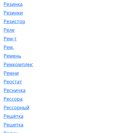
Резинка
[15]
Резинки
[6]
Резистор
[1]
Реле
[20]
Рем-т
[7]
Рем.
[2]
Ремень
[2060]
Ремкомплект
[1924]
Ремни
[21]
Реостат
[1]
Ресничка
[25]
Рессора
[51]
Рессорный
[107]
Решётка
[101]
Решетка
[21]