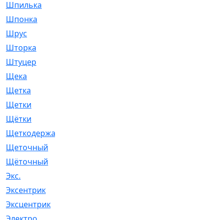
Шпилька
[215]
Шпонка
[19]
Шрус
[1107]
Шторка
[6]
Штуцер
[8]
Щека
[18]
Щетка
[31]
Щетки
[58]
Щётки
[124]
Щеткодержатель
[14]
Щеточный
[1]
Щёточный
[7]
Экс.
[4]
Эксентрик
[1]
Эксцентрик
[67]
Электро
[1]