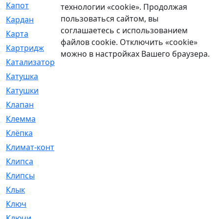
Капот
[144]
технологии «cookie». Продолжая
пользоваться сайтом, вы
Кардан
[131]
соглашаетесь с использованием
Карта
[2]
файлов cookie. Отключить «cookie»
Картридж
[250]
можно в настройках Вашего браузера.
Катализатор
[1]
Катушка
[2]
Катушки
[291]
Клапан
[375]
Клемма
[5]
Клёпка
[2]
Климат-контроль
[3]
Клипса
[21]
Клипсы
[321]
Клык
[4]
Ключ
[2]
Ключи
[3]