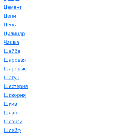
Цемент
[1]
Цепи
[314]
Цепь
[171]
Цилиндр
[55]
Чашка
[695]
Шайба
[37]
Шаровая
[900]
Шаровые
[1]
Шатун
[226]
Шестерня
[33]
Шкворня
[118]
Шкив
[129]
Шланг
[476]
Шланги
[36]
Шлейф
[70]