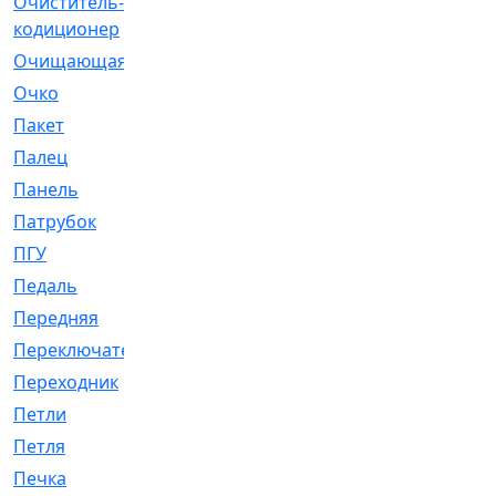
Очиститель-
[1]
кодиционер
Очищающая
[1]
Очко
[24]
Пакет
[1]
Палец
[4]
Панель
[61]
Патрубок
[248]
ПГУ
[2]
Педаль
[3]
Передняя
[22]
Переключатель
[36]
Переходник
[4]
Петли
[23]
Петля
[3]
Печка
[3]