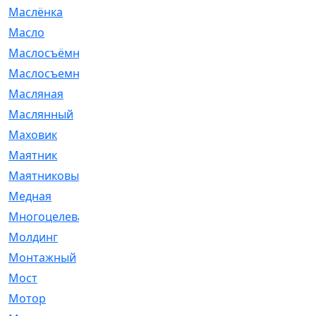
Маслёнка
[4]
Масло
[66]
Маслосъёмные
[480]
Маслосъемные
[26]
Масляная
[1]
Маслянный
[54]
Маховик
[6]
Маятник
[5]
Маятниковый
[13]
Медная
[2]
Многоцелевая
[1]
Молдинг
[14]
Монтажный
[1]
Мост
[10]
Мотор
[212]