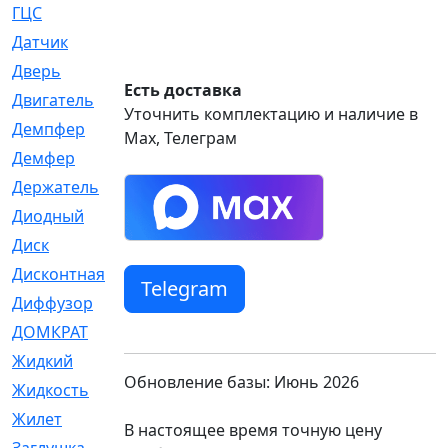
ГЦС
[74]
Датчик
[969]
Дверь
[249]
Есть доставка
Двигатель
[64]
Уточнить комплектацию и наличие в
Демпфер
[2]
Max, Телеграм
Демфер
[1]
Держатель
[5]
Диодный
[3]
Диск
[418]
Дисконтная
[1]
Telegram
Диффузор
[1]
ДОМКРАТ
[1]
Жидкий
[5]
Обновление базы: Июнь 2026
Жидкость
[80]
Жилет
[1]
В настоящее время точную цену