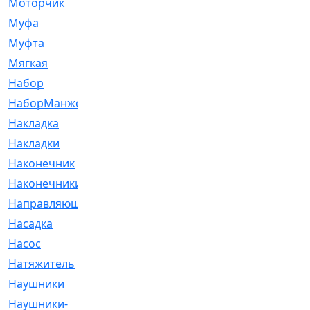
Моторчик
[6]
Муфа
[1]
Муфта
[9]
Мягкая
[3]
Набор
[6]
НаборМанжетГТЦ
[33]
Накладка
[51]
Накладки
[1]
Наконечник
[743]
Наконечники
[119]
Направляющая
[43]
Насадка
[16]
Насос
[356]
Натяжитель
[125]
Наушники
[8]
Наушники-
[2]