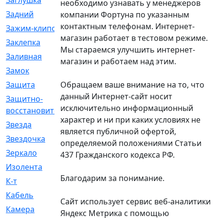
Заглушка
[21]
необходимо узнавать у менеджеров
Задний
[528]
компании Фортуна по указанным
контактным телефонам. Интернет-
Зажим-клипса
[1]
магазин работает в тестовом режиме.
Заклепка
[1]
Мы стараемся улучшить интернет-
Заливная
[4]
магазин и работаем над этим.
Замок
[12]
Обращаем ваше внимание на то, что
Защита
[79]
данный Интернет-сайт носит
Защитно-
[4]
исключительно информационный
восстановительный
характер и ни при каких условиях не
Звезда
[1]
является публичной офертой,
Звездочка
[5]
определяемой положениями Статьи
Зеркало
[369]
437 Гражданского кодекса РФ.
Изолента
[1]
Благодарим за понимание.
К-т
[13]
Кабель
[50]
Сайт использует сервис веб-аналитики
Камера
[4]
Яндекс Метрика с помощью