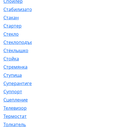
Спойлер
[29]
Стабилизатор
[596]
Стакан
[7]
Стартер
[176]
Стекло
[11]
Стеклоподъемник
[12]
Стёклышко
[20]
Стойка
[969]
Стремянка
[46]
Ступица
[775]
Суперантигель
[3]
Суппорт
[198]
Сцепление
[1]
Телевизор
[13]
Термостат
[323]
Толкатель
[4]