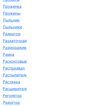
Пружинка
[1]
Пружины
[326]
Пыльник
[1202]
Пыльники
[5]
Радиатор
[916]
Раздаточная
[1]
Размораживатель
[1]
Рамка
[29]
Раскоксовывание
[4]
Распредвал
[41]
Распылители
[226]
Растяжка
[1]
Расширительный
[9]
Регулятор
[5]
Редуктор
[17]