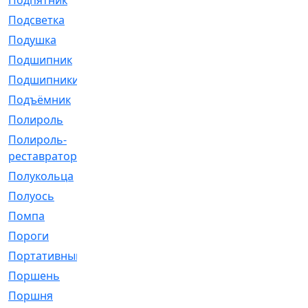
Подпятник
[1]
Подсветка
[1]
Подушка
[1540]
Подшипник
[1825]
Подшипники
[106]
Подъёмник
[1]
Полироль
[1]
Полироль-
[1]
реставратор
Полукольца
[107]
Полуось
[43]
Помпа
[537]
Пороги
[1]
Портативный
[1]
Поршень
[5]
Поршня
[833]