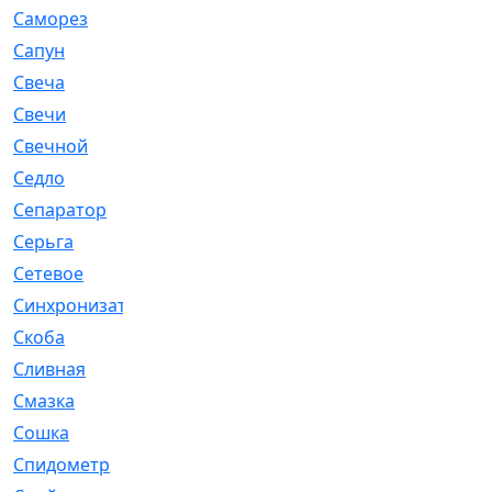
Саморез
[23]
Сапун
[33]
Свеча
[457]
Свечи
[272]
Свечной
[2]
Седло
[7]
Сепаратор
[6]
Серьга
[27]
Сетевое
[6]
Синхронизатор
[1]
Скоба
[4]
Сливная
[6]
Смазка
[24]
Сошка
[8]
Спидометр
[48]