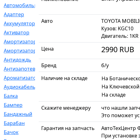
Автомобильный
[6]
Адаптер
[3]
Авто
TOYOTA MOBILI
Аккумулятор
[2]
Кузов: KGC10
Активатор
[1]
Двигатель: 1KR
Амортизатор
[608]
2990
RUB
Цена
Амортизаторы
[21]
Антидождь
[1]
Бренд
б/у
Антизапотеватель
[1]
Ароматизатор
[35]
Наличие на складе
На Ботаническ
На Ключевской
Аудиокабель
[2]
На складе
Балка
[58]
Бампер
[137]
Скажите менеджеру
что нашли запч
Бандажный
[6]
Это поможет ус
Барабан
[5]
Гарантия на запчасть
АвтоТехЦентр 
Бачок
[40]
При установке 