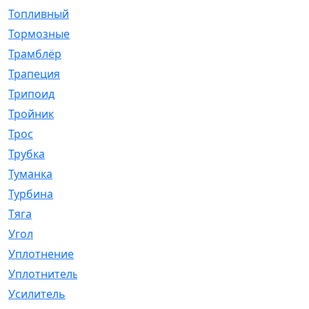
Топливный
[5]
Тормозные
[57]
Трамблёр
[54]
Трапеция
[2]
Трипоид
[16]
Тройник
[1]
Трос
[500]
Трубка
[39]
Туманка
[77]
Турбина
[69]
Тяга
[1264]
Угол
[2]
Уплотнение
[22]
Уплотнитель
[13]
Усилитель
[20]