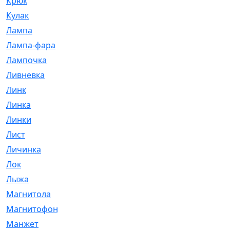
Крюк
[1]
Кулак
[9]
Лампа
[128]
Лампа-фара
[4]
Лампочка
[209]
Ливневка
[66]
Линк
[3]
Линка
[64]
Линки
[913]
Лист
[144]
Личинка
[3]
Лок
[1]
Лыжа
[23]
Магнитола
[11]
Магнитофон
[1]
Манжет
[194]