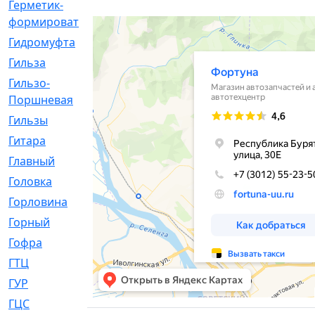
Герметик-
[3]
формирователь
Гидромуфта
[47]
Гильза
[56]
Гильзо-
[13]
Поршневая
Гильзы
[259]
Гитара
[7]
Главный
[29]
Головка
[28]
Горловина
[14]
Горный
[1]
Гофра
[86]
ГТЦ
[96]
ГУР
[34]
ГЦC
[6]