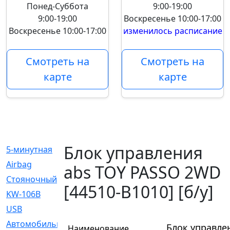
Понед-Суббота
9:00-19:00
9:00-19:00
Воскресенье
10:00-17:00
Воскресенье
10:00-17:00
изменилось расписание
Смотреть на
Смотреть на
карте
карте
Блок управления
5-минутная
[1]
Airbag
[18]
abs TOY PASSO 2WD
Cтояночный
[1]
[44510-B1010] [б/у]
KW-106B
[0]
USB
[6]
Автомобильное
[6]
Блок управлен
Наименование