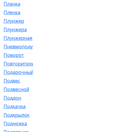
Планка
[21]
Пленка
[1]
Плунжер
[1]
Плунжера
[64]
Плунжерная
[91]
Пневмоподушка
[2]
Поворот
[12]
Повторитель
[86]
Подарочный
[3]
Подвес
[16]
Подвесной
[7]
Поддон
[18]
Подкачка
[5]
Подкрылок
[128]
Подножка
[16]