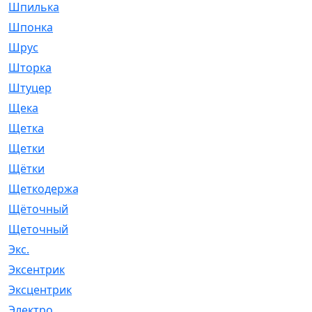
Шпилька
[215]
Шпонка
[19]
Шрус
[1107]
Шторка
[6]
Штуцер
[8]
Щека
[18]
Щетка
[31]
Щетки
[58]
Щётки
[124]
Щеткодержатель
[14]
Щёточный
[7]
Щеточный
[1]
Экс.
[4]
Эксентрик
[1]
Эксцентрик
[67]
Электро
[1]