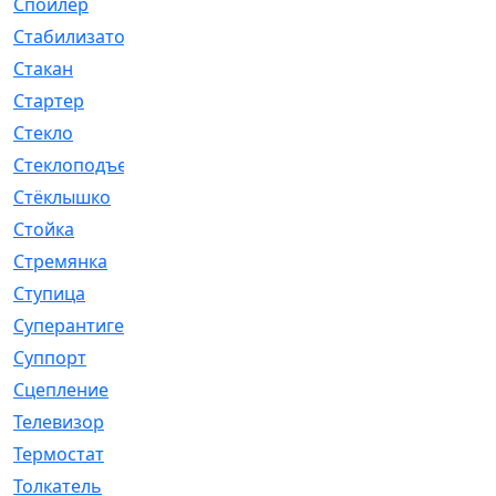
Спойлер
[29]
Стабилизатор
[596]
Стакан
[7]
Стартер
[176]
Стекло
[11]
Стеклоподъемник
[12]
Стёклышко
[20]
Стойка
[969]
Стремянка
[46]
Ступица
[775]
Суперантигель
[3]
Суппорт
[198]
Сцепление
[1]
Телевизор
[13]
Термостат
[323]
Толкатель
[4]