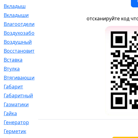
Вкладыш
[41]
Вкладыши
[1131]
отсканируйте код чт
Влагоотделитель
[2]
Воздухозаборник
[2]
Воздушный
[1]
Восстановительный
[1]
Вставка
[168]
Втулка
[1875]
Втягивающий
[22]
Габарит
[286]
Габаритный
[6]
Газматики
[117]
Гайка
[104]
Генератор
[148]
Герметик
[15]