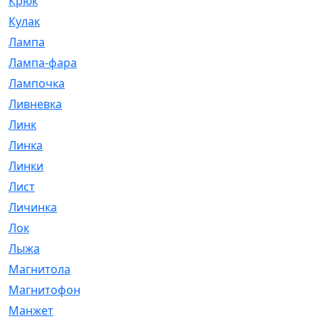
Крюк
[1]
Кулак
[9]
Лампа
[128]
Лампа-фара
[4]
Лампочка
[209]
Ливневка
[66]
Линк
[3]
Линка
[64]
Линки
[913]
Лист
[144]
Личинка
[3]
Лок
[1]
Лыжа
[23]
Магнитола
[11]
Магнитофон
[1]
Манжет
[194]