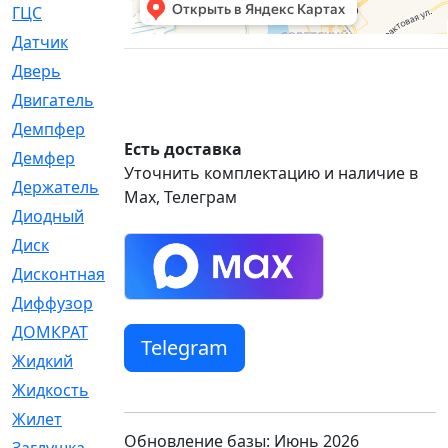
ГЦС
[74]
Датчик
[969]
Дверь
[249]
Двигатель
[64]
Демпфер
[2]
Есть доставка
Демфер
[1]
Уточнить комплектацию и наличие в
Держатель
[5]
Max, Телеграм
Диодный
[3]
Диск
[418]
Дисконтная
[1]
Диффузор
[1]
ДОМКРАТ
[1]
Telegram
Жидкий
[5]
Жидкость
[80]
Жилет
[1]
Обновление базы: Июнь 2026