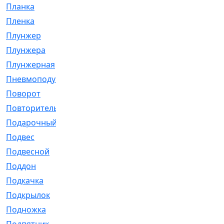
Планка
[21]
Пленка
[1]
Плунжер
[1]
Плунжера
[64]
Плунжерная
[91]
Пневмоподушка
[2]
Поворот
[12]
Повторитель
[86]
Подарочный
[3]
Подвес
[16]
Подвесной
[7]
Поддон
[18]
Подкачка
[5]
Подкрылок
[128]
Подножка
[16]