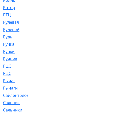
Ролик
[790]
Ротор
[2]
РТЦ
[475]
Рулевая
[974]
Рулевой
[585]
Руль
[12]
Ручка
[29]
Ручки
[3]
Ручник
[11]
РЦC
[12]
РЦС
[84]
Рычаг
[588]
Рычаги
[3]
Сайлентблок
[4208]
Сальник
[4340]
Сальники
[123]