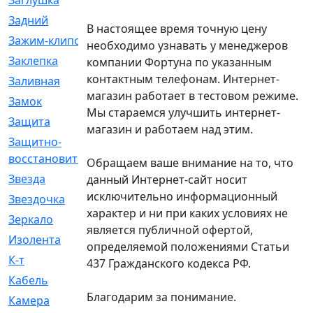
Заглушка
[21]
Задний
[528]
В настоящее время точную цену
Зажим-клипса
[1]
необходимо узнавать у менеджеров
Заклепка
[1]
компании Фортуна по указанным
контактным телефонам. Интернет-
Заливная
[4]
магазин работает в тестовом режиме.
Замок
[12]
Мы стараемся улучшить интернет-
Защита
[79]
магазин и работаем над этим.
Защитно-
[4]
восстановительный
Обращаем ваше внимание на то, что
Звезда
[1]
данный Интернет-сайт носит
исключительно информационный
Звездочка
[5]
характер и ни при каких условиях не
Зеркало
[369]
является публичной офертой,
Изолента
[1]
определяемой положениями Статьи
К-т
[13]
437 Гражданского кодекса РФ.
Кабель
[50]
Благодарим за понимание.
Камера
[4]