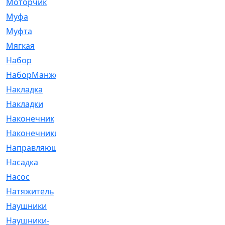
Моторчик
[6]
Муфа
[1]
Муфта
[9]
Мягкая
[3]
Набор
[6]
НаборМанжетГТЦ
[33]
Накладка
[51]
Накладки
[1]
Наконечник
[743]
Наконечники
[119]
Направляющая
[43]
Насадка
[16]
Насос
[356]
Натяжитель
[125]
Наушники
[8]
Наушники-
[2]