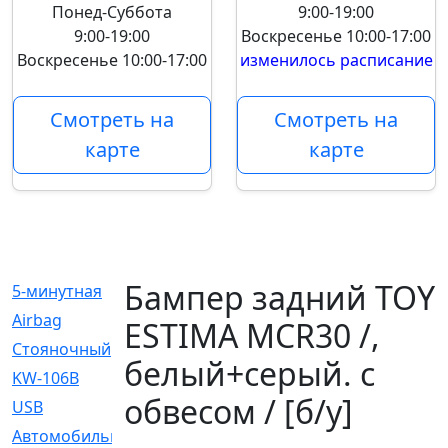
Понед-Суббота
9:00-19:00
9:00-19:00
Воскресенье
10:00-17:00
Воскресенье
10:00-17:00
изменилось расписание
Смотреть на
Смотреть на
карте
карте
Бампер задний TOY
5-минутная
[1]
Airbag
[18]
ESTIMA MCR30 /,
Cтояночный
[1]
белый+серый. с
KW-106B
[0]
обвесом / [б/у]
USB
[6]
Автомобильное
[6]