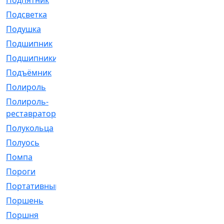
Подпятник
[1]
Подсветка
[1]
Подушка
[1540]
Подшипник
[1825]
Подшипники
[106]
Подъёмник
[1]
Полироль
[1]
Полироль-
[1]
реставратор
Полукольца
[107]
Полуось
[43]
Помпа
[537]
Пороги
[1]
Портативный
[1]
Поршень
[5]
Поршня
[833]