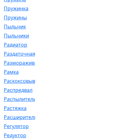
Пружинка
[1]
Пружины
[326]
Пыльник
[1202]
Пыльники
[5]
Радиатор
[916]
Раздаточная
[1]
Размораживатель
[1]
Рамка
[29]
Раскоксовывание
[4]
Распредвал
[41]
Распылители
[226]
Растяжка
[1]
Расширительный
[9]
Регулятор
[5]
Редуктор
[17]