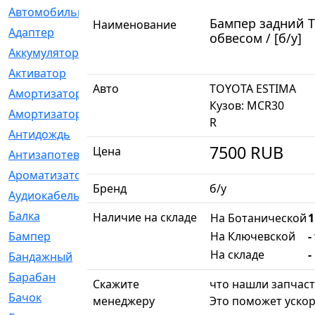
Автомобильный
[6]
Бампер задний T
Наименование
Адаптер
[3]
обвесом / [б/у]
Аккумулятор
[2]
Активатор
[1]
Авто
TOYOTA ESTIMA
Амортизатор
[608]
Кузов: MCR30
Амортизаторы
[21]
R
Антидождь
[1]
7500
RUB
Цена
Антизапотеватель
[1]
Ароматизатор
[35]
Бренд
б/у
Аудиокабель
[2]
Балка
[58]
Наличие на складе
На Ботанической
1
Бампер
[137]
На Ключевской
-
На складе
-
Бандажный
[6]
Барабан
[5]
Скажите
что нашли запчаст
Бачок
[40]
менеджеру
Это поможет ускор