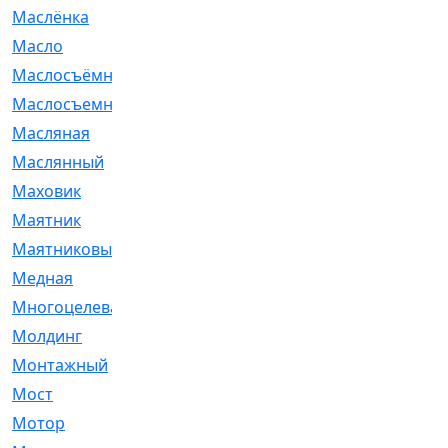
Маслёнка
[4]
Масло
[66]
Маслосъёмные
[480]
Маслосъемные
[26]
Масляная
[1]
Маслянный
[54]
Маховик
[6]
Маятник
[5]
Маятниковый
[13]
Медная
[2]
Многоцелевая
[1]
Молдинг
[14]
Монтажный
[1]
Мост
[10]
Мотор
[212]