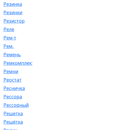
Резинка
[15]
Резинки
[6]
Резистор
[1]
Реле
[20]
Рем-т
[7]
Рем.
[2]
Ремень
[2060]
Ремкомплект
[1924]
Ремни
[21]
Реостат
[1]
Ресничка
[25]
Рессора
[51]
Рессорный
[107]
Решетка
[21]
Решётка
[101]