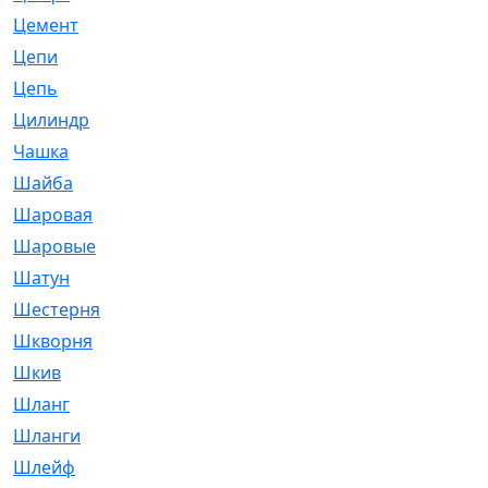
Цемент
[1]
Цепи
[314]
Цепь
[171]
Цилиндр
[55]
Чашка
[695]
Шайба
[37]
Шаровая
[900]
Шаровые
[1]
Шатун
[226]
Шестерня
[33]
Шкворня
[118]
Шкив
[129]
Шланг
[476]
Шланги
[36]
Шлейф
[70]