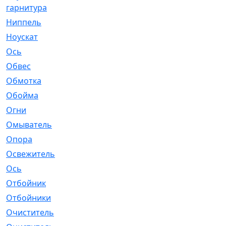
гарнитура
Ниппель
[1]
Ноускат
[53]
Оcь
[2]
Обвес
[3]
Обмотка
[4]
Обойма
[14]
Огни
[1]
Омыватель
[4]
Опора
[1]
Освежитель
[1]
Ось
[4]
Отбойник
[287]
Отбойники
[80]
Очиститель
[15]