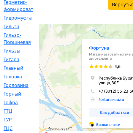
Герметик-
[3]
Вернутьс
формирователь
Гидромуфта
[47]
Гильза
[56]
Гильзо-
[13]
Поршневая
Гильзы
[259]
Гитара
[7]
Главный
[29]
Головка
[28]
Горловина
[14]
Горный
[1]
Гофра
[86]
ГТЦ
[96]
ГУР
[34]
ГЦC
[6]