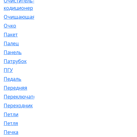
Очиститель-
[1]
кодиционер
Очищающая
[1]
Очко
[24]
Пакет
[1]
Палец
[4]
Панель
[61]
Патрубок
[248]
ПГУ
[2]
Педаль
[3]
Передняя
[22]
Переключатель
[36]
Переходник
[4]
Петли
[23]
Петля
[3]
Печка
[3]