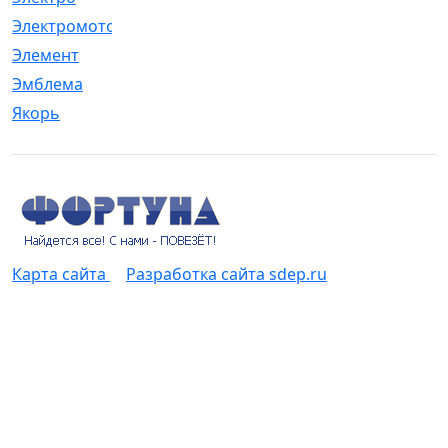
Электромотор
[1]
Элемент
[5]
Эмблема
[1]
Якорь
[4]
Карта сайта
Разработка сайта sdep.ru