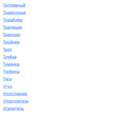
Топливный
[5]
Тормозные
[57]
Трамблёр
[54]
Трапеция
[2]
Трипоид
[16]
Тройник
[1]
Трос
[500]
Трубка
[39]
Туманка
[77]
Турбина
[69]
Тяга
[1264]
Угол
[2]
Уплотнение
[22]
Уплотнитель
[13]
Усилитель
[20]