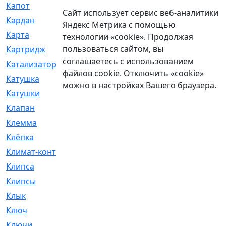
Капот
[144]
Сайт использует сервис веб-аналитики
Кардан
[131]
Яндекс Метрика с помощью
Карта
[2]
технологии «cookie». Продолжая
пользоваться сайтом, вы
Картридж
[250]
соглашаетесь с использованием
Катализатор
[1]
файлов cookie. Отключить «cookie»
Катушка
[2]
можно в настройках Вашего браузера.
Катушки
[291]
Клапан
[375]
Клемма
[5]
Клёпка
[2]
Климат-контроль
[3]
Клипса
[21]
Клипсы
[321]
Клык
[4]
Ключ
[2]
Ключи
[3]