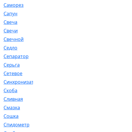
Саморез
[23]
Сапун
[33]
Свеча
[457]
Свечи
[272]
Свечной
[2]
Седло
[7]
Сепаратор
[6]
Серьга
[27]
Сетевое
[6]
Синхронизатор
[1]
Скоба
[4]
Сливная
[6]
Смазка
[24]
Сошка
[8]
Спидометр
[48]