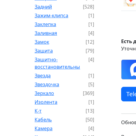
Задний
[528]
Зажим-клипса
[1]
Заклепка
[1]
Заливная
[4]
Есть 
Замок
[12]
Уточн
Защита
[79]
Защитно-
[4]
восстановительный
Звезда
[1]
Звездочка
[5]
Зеркало
[369]
Te
Изолента
[1]
К-т
[13]
Кабель
[50]
Обнов
Камера
[4]