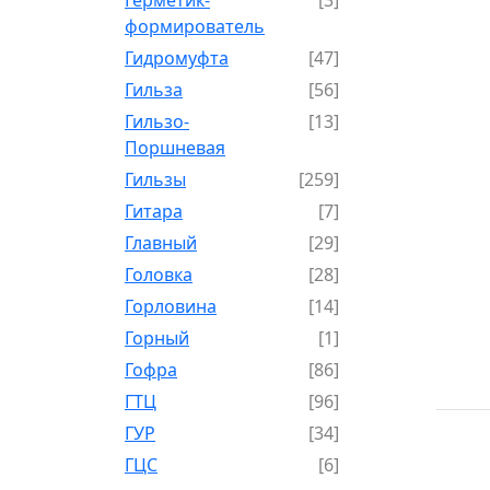
формирователь
Гидромуфта
[47]
Гильза
[56]
Гильзо-
[13]
Поршневая
Гильзы
[259]
Гитара
[7]
Главный
[29]
Головка
[28]
Горловина
[14]
Горный
[1]
Гофра
[86]
ГТЦ
[96]
ГУР
[34]
ГЦC
[6]