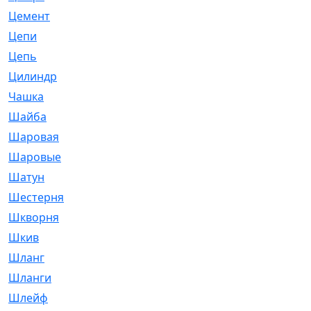
Цемент
[1]
Цепи
[314]
Цепь
[171]
Цилиндр
[55]
Чашка
[695]
Шайба
[37]
Шаровая
[900]
Шаровые
[1]
Шатун
[226]
Шестерня
[33]
Шкворня
[118]
Шкив
[129]
Шланг
[476]
Шланги
[36]
Шлейф
[70]