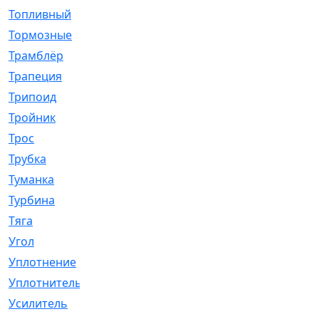
Топливный
[5]
Тормозные
[57]
Трамблёр
[54]
Трапеция
[2]
Трипоид
[16]
Тройник
[1]
Трос
[500]
Трубка
[39]
Туманка
[77]
Турбина
[69]
Тяга
[1264]
Угол
[2]
Уплотнение
[22]
Уплотнитель
[13]
Усилитель
[20]