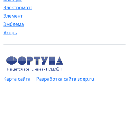
Электромотор
[1]
Элемент
[5]
Эмблема
[1]
Якорь
[4]
Карта сайта
Разработка сайта sdep.ru