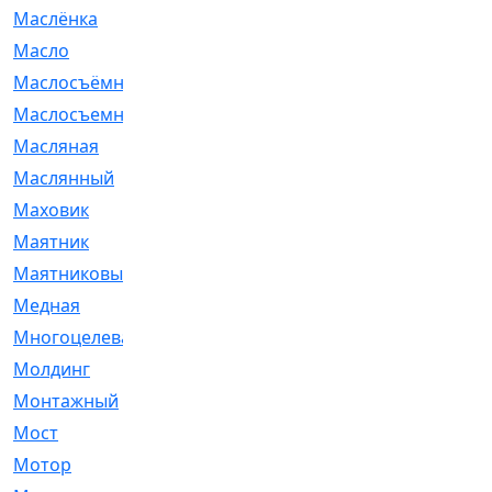
Маслёнка
[4]
Масло
[66]
Маслосъёмные
[480]
Маслосъемные
[26]
Масляная
[1]
Маслянный
[54]
Маховик
[6]
Маятник
[5]
Маятниковый
[13]
Медная
[2]
Многоцелевая
[1]
Молдинг
[14]
Монтажный
[1]
Мост
[10]
Мотор
[212]