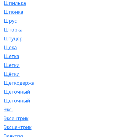
Шпилька
[215]
Шпонка
[19]
Шрус
[1107]
Шторка
[6]
Штуцер
[8]
Щека
[18]
Щетка
[31]
Щетки
[58]
Щётки
[124]
Щеткодержатель
[14]
Щёточный
[7]
Щеточный
[1]
Экс.
[4]
Эксентрик
[1]
Эксцентрик
[67]
Электро
[1]