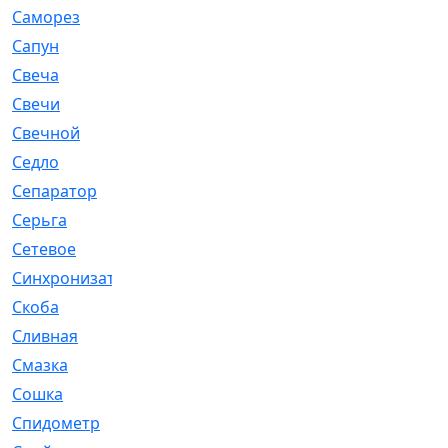
Саморез
[23]
Сапун
[33]
Свеча
[457]
Свечи
[272]
Свечной
[2]
Седло
[7]
Сепаратор
[6]
Серьга
[27]
Сетевое
[6]
Синхронизатор
[1]
Скоба
[4]
Сливная
[6]
Смазка
[24]
Сошка
[8]
Спидометр
[48]