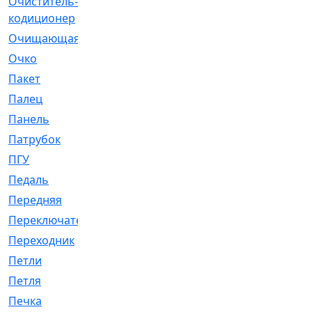
Очиститель-
[1]
кодиционер
Очищающая
[1]
Очко
[24]
Пакет
[1]
Палец
[4]
Панель
[61]
Патрубок
[248]
ПГУ
[2]
Педаль
[3]
Передняя
[22]
Переключатель
[36]
Переходник
[4]
Петли
[23]
Петля
[3]
Печка
[3]