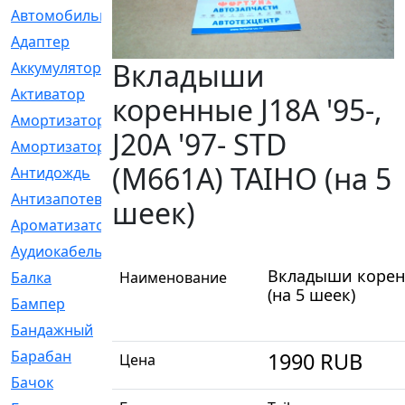
Автомобильный
[6]
Адаптер
[3]
Вкладыши
Аккумулятор
[2]
Активатор
[1]
коренные J18A '95-,
Амортизатор
[608]
J20A '97- STD
Амортизаторы
[21]
(M661A) TAIHO (на 5
Антидождь
[1]
Антизапотеватель
[1]
шеек)
Ароматизатор
[35]
Аудиокабель
[2]
Вкладыши коренны
Балка
Наименование
[58]
(на 5 шеек)
Бампер
[137]
Бандажный
[6]
Барабан
[5]
1990
RUB
Цена
Бачок
[40]