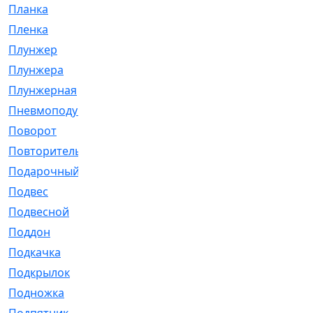
Планка
[21]
Пленка
[1]
Плунжер
[1]
Плунжера
[64]
Плунжерная
[91]
Пневмоподушка
[2]
Поворот
[12]
Повторитель
[86]
Подарочный
[3]
Подвес
[16]
Подвесной
[7]
Поддон
[18]
Подкачка
[5]
Подкрылок
[128]
Подножка
[16]