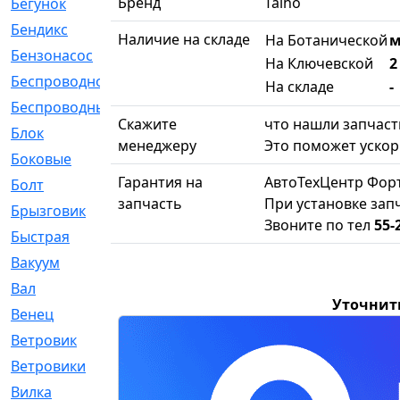
Бренд
Taiho
Бегунок
[21]
Бендикс
[26]
Наличие на складе
На Ботанической
м
Бензонасос
[17]
На Ключевской
2
Беспроводное
[2]
На складе
-
Беспроводные
[1]
Скажите
что нашли запчасть
Блок
[81]
менеджеру
Это поможет ускор
Боковые
[4]
Гарантия на
АвтоТехЦентр Фор
Болт
[247]
запчасть
При установке запч
Брызговик
[77]
Звоните по тел
55-
Быстрая
[2]
Вакуум
[23]
Вал
[194]
Уточнит
Венец
[16]
Ветровик
[132]
Ветровики
[2]
Вилка
[15]