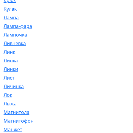
Крюк
[1]
Кулак
[9]
Лампа
[128]
Лампа-фара
[4]
Лампочка
[209]
Ливневка
[66]
Линк
[3]
Линка
[64]
Линки
[913]
Лист
[144]
Личинка
[3]
Лок
[1]
Лыжа
[23]
Магнитола
[11]
Магнитофон
[1]
Манжет
[194]