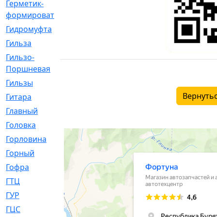
Герметик-
[3]
формирователь
Гидромуфта
[47]
Гильза
[56]
Гильзо-
[13]
Поршневая
Гильзы
[259]
Вернутьс
Гитара
[7]
Главный
[29]
Головка
[28]
Горловина
[14]
Горный
[1]
Гофра
[86]
ГТЦ
[96]
ГУР
[34]
ГЦC
[6]