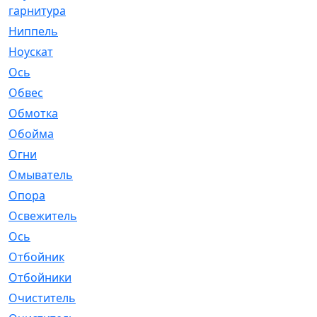
гарнитура
Ниппель
[1]
Ноускат
[53]
Оcь
[2]
Обвес
[3]
Обмотка
[4]
Обойма
[14]
Огни
[1]
Омыватель
[4]
Опора
[1]
Освежитель
[1]
Ось
[4]
Отбойник
[287]
Отбойники
[80]
Очиститель
[15]