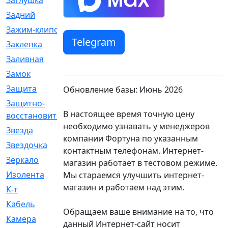
Заглушка
[21]
Задний
[528]
Зажим-клипса
[1]
Telegram
Заклепка
[1]
Заливная
[4]
Замок
[12]
Защита
[79]
Обновление базы: Июнь 2026
Защитно-
[4]
В настоящее время точную цену
восстановительный
необходимо узнавать у менеджеров
Звезда
[1]
компании Фортуна по указанным
Звездочка
[5]
контактным телефонам. Интернет-
Зеркало
[369]
магазин работает в тестовом режиме.
Изолента
[1]
Мы стараемся улучшить интернет-
магазин и работаем над этим.
К-т
[13]
Кабель
[50]
Обращаем ваше внимание на то, что
Камера
[4]
данный Интернет-сайт носит