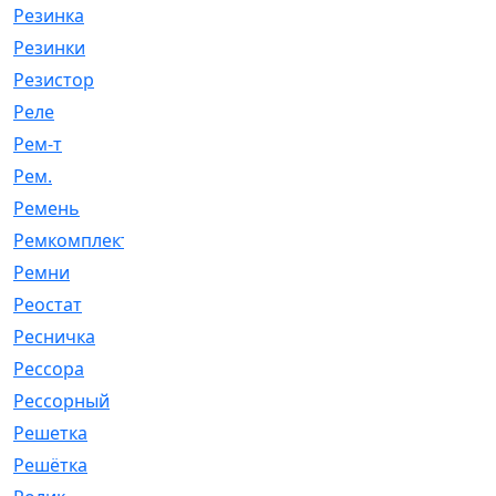
Резинка
[15]
Резинки
[6]
Резистор
[1]
Реле
[20]
Рем-т
[7]
Рем.
[2]
Ремень
[2060]
Ремкомплект
[1924]
Ремни
[21]
Реостат
[1]
Ресничка
[25]
Рессора
[51]
Рессорный
[107]
Решетка
[21]
Решётка
[101]