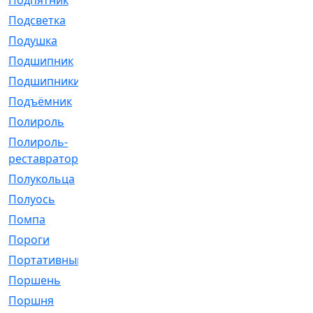
Подпятник
[1]
Подсветка
[1]
Подушка
[1540]
Подшипник
[1825]
Подшипники
[106]
Подъёмник
[1]
Полироль
[1]
Полироль-
[1]
реставратор
Полукольца
[107]
Полуось
[43]
Помпа
[537]
Пороги
[1]
Портативный
[1]
Поршень
[5]
Поршня
[833]