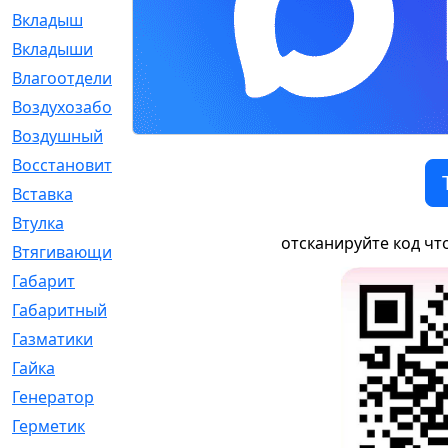
Вкладыш
[41]
Вкладыши
[1131]
Влагоотделитель
[2]
Воздухозаборник
[2]
Воздушный
[1]
Восстановительный
[1]
Вставка
[168]
Втулка
[1875]
отсканируйте код чт
Втягивающий
[22]
Габарит
[286]
Габаритный
[6]
Газматики
[117]
Гайка
[104]
Генератор
[148]
Герметик
[15]