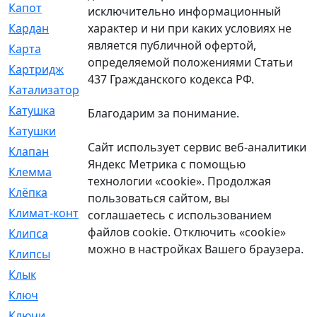
Капот
[144]
исключительно информационный
характер и ни при каких условиях не
Кардан
[131]
является публичной офертой,
Карта
[2]
определяемой положениями Статьи
Картридж
[250]
437 Гражданского кодекса РФ.
Катализатор
[1]
Катушка
[2]
Благодарим за понимание.
Катушки
[291]
Сайт использует сервис веб-аналитики
Клапан
[375]
Яндекс Метрика с помощью
Клемма
[5]
технологии «cookie». Продолжая
Клёпка
[2]
пользоваться сайтом, вы
Климат-контроль
[3]
соглашаетесь с использованием
файлов cookie. Отключить «cookie»
Клипса
[21]
можно в настройках Вашего браузера.
Клипсы
[321]
Клык
[4]
Ключ
[2]
Ключи
[3]