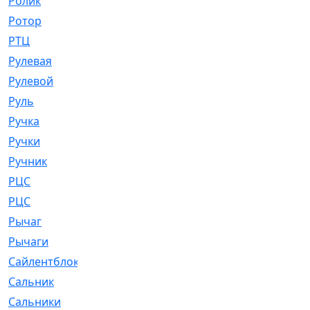
Ролик
[790]
Ротор
[2]
РТЦ
[475]
Рулевая
[974]
Рулевой
[585]
Руль
[12]
Ручка
[29]
Ручки
[3]
Ручник
[11]
РЦC
[12]
РЦС
[84]
Рычаг
[588]
Рычаги
[3]
Сайлентблок
[4208]
Сальник
[4340]
Сальники
[123]