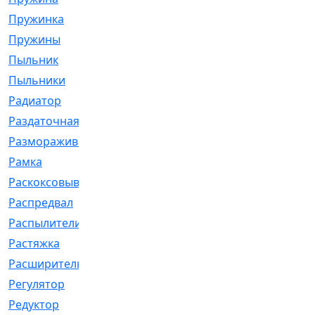
Пружинка
[1]
Пружины
[326]
Пыльник
[1202]
Пыльники
[5]
Радиатор
[916]
Раздаточная
[1]
Размораживатель
[1]
Рамка
[29]
Раскоксовывание
[4]
Распредвал
[41]
Распылители
[226]
Растяжка
[1]
Расширительный
[9]
Регулятор
[5]
Редуктор
[17]