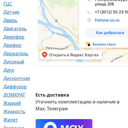
ГЦС
[74]
Датчик
[969]
Дверь
[249]
Двигатель
[64]
Демпфер
[2]
Демфер
[1]
Держатель
[5]
Диодный
[3]
Диск
[418]
Дисконтная
[1]
Диффузор
[1]
ДОМКРАТ
Есть доставка
[1]
Уточнить комплектацию и наличие в
Жидкий
[5]
Max, Телеграм
Жидкость
[80]
Жилет
[1]