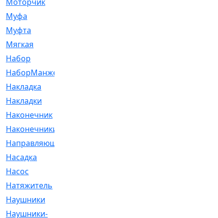
Моторчик
[6]
Муфа
[1]
Муфта
[9]
Мягкая
[3]
Набор
[6]
НаборМанжетГТЦ
[33]
Накладка
[51]
Накладки
[1]
Наконечник
[743]
Наконечники
[119]
Направляющая
[43]
Насадка
[16]
Насос
[356]
Натяжитель
[125]
Наушники
[8]
Наушники-
[2]