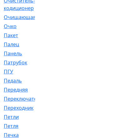
Очиститель-
[1]
кодиционер
Очищающая
[1]
Очко
[24]
Пакет
[1]
Палец
[4]
Панель
[61]
Патрубок
[248]
ПГУ
[2]
Педаль
[3]
Передняя
[22]
Переключатель
[36]
Переходник
[4]
Петли
[23]
Петля
[3]
Печка
[3]