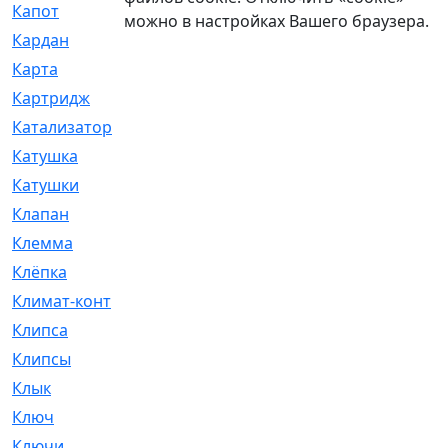
Капот
[144]
можно в настройках Вашего браузера.
Кардан
[131]
Карта
[2]
Картридж
[250]
Катализатор
[1]
Катушка
[2]
Катушки
[291]
Клапан
[375]
Клемма
[5]
Клёпка
[2]
Климат-контроль
[3]
Клипса
[21]
Клипсы
[321]
Клык
[4]
Ключ
[2]
Ключи
[3]