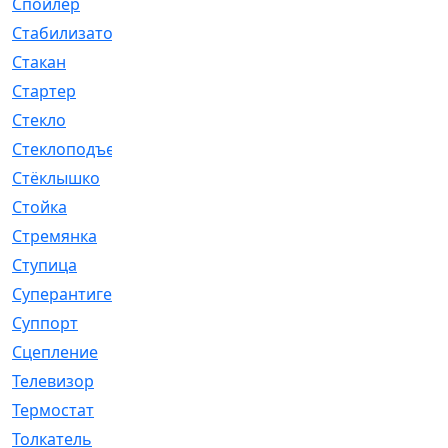
Спойлер
[29]
Стабилизатор
[596]
Стакан
[7]
Стартер
[176]
Стекло
[11]
Стеклоподъемник
[12]
Стёклышко
[20]
Стойка
[969]
Стремянка
[46]
Ступица
[775]
Суперантигель
[3]
Суппорт
[198]
Сцепление
[1]
Телевизор
[13]
Термостат
[323]
Толкатель
[4]