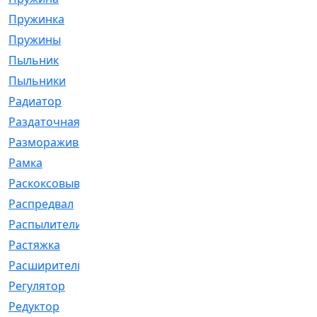
Пружинка
[1]
Пружины
[326]
Пыльник
[1202]
Пыльники
[5]
Радиатор
[916]
Раздаточная
[1]
Размораживатель
[1]
Рамка
[29]
Раскоксовывание
[4]
Распредвал
[41]
Распылители
[226]
Растяжка
[1]
Расширительный
[9]
Регулятор
[5]
Редуктор
[17]