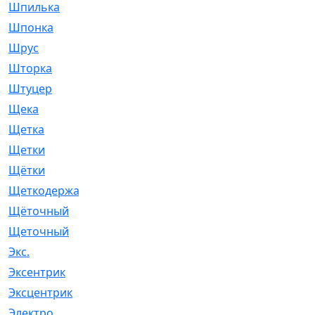
Шпилька
[215]
Шпонка
[19]
Шрус
[1107]
Шторка
[6]
Штуцер
[8]
Щека
[18]
Щетка
[31]
Щетки
[58]
Щётки
[124]
Щеткодержатель
[14]
Щёточный
[7]
Щеточный
[1]
Экс.
[4]
Эксентрик
[1]
Эксцентрик
[67]
Электро
[1]