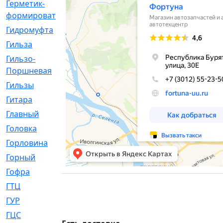
Герметик-
[3]
формирователь
Гидромуфта
[47]
Гильза
[56]
Гильзо-
[13]
Поршневая
Гильзы
[259]
Гитара
[7]
Главный
[29]
Головка
[28]
Горловина
[14]
Горный
[1]
Гофра
[86]
ГТЦ
[96]
ГУР
[34]
ГЦC
[6]