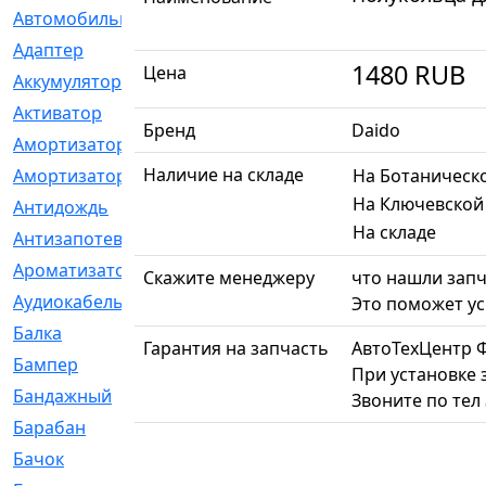
Автомобильный
[6]
Адаптер
[3]
1480
RUB
Цена
Аккумулятор
[2]
Активатор
[1]
Бренд
Daido
Амортизатор
[608]
Наличие на складе
Амортизаторы
[21]
На Ботаническ
На Ключевской
Антидождь
[1]
На складе
Антизапотеватель
[1]
Ароматизатор
[35]
Скажите менеджеру
что нашли запч
Аудиокабель
[2]
Это поможет ус
Балка
[58]
Гарантия на запчасть
АвтоТехЦентр 
Бампер
[137]
При установке 
Бандажный
[6]
Звоните по тел
Барабан
[5]
Бачок
[40]