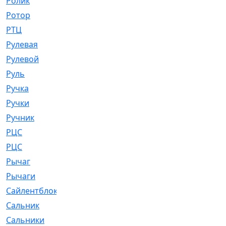
Ролик
[790]
Ротор
[2]
РТЦ
[475]
Рулевая
[974]
Рулевой
[585]
Руль
[12]
Ручка
[29]
Ручки
[3]
Ручник
[11]
РЦC
[12]
РЦС
[84]
Рычаг
[588]
Рычаги
[3]
Сайлентблок
[4208]
Сальник
[4340]
Сальники
[123]