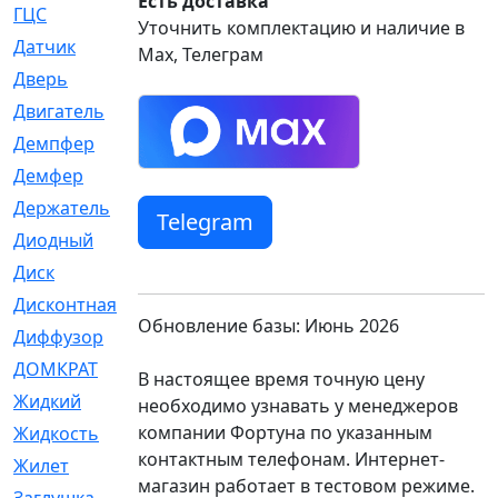
Есть доставка
ГЦС
[74]
Уточнить комплектацию и наличие в
Датчик
[969]
Max, Телеграм
Дверь
[249]
Двигатель
[64]
Демпфер
[2]
Демфер
[1]
Держатель
[5]
Telegram
Диодный
[3]
Диск
[418]
Дисконтная
[1]
Обновление базы: Июнь 2026
Диффузор
[1]
ДОМКРАТ
[1]
В настоящее время точную цену
Жидкий
[5]
необходимо узнавать у менеджеров
компании Фортуна по указанным
Жидкость
[80]
контактным телефонам. Интернет-
Жилет
[1]
магазин работает в тестовом режиме.