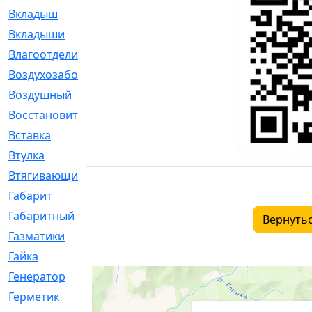
Вкладыш
[41]
Вкладыши
[1131]
Влагоотделитель
[2]
Воздухозаборник
[2]
Воздушный
[1]
Восстановительный
[1]
Вставка
[168]
Втулка
[1875]
Втягивающий
[22]
Габарит
[286]
Габаритный
[6]
Вернутьс
Газматики
[117]
Гайка
[104]
Генератор
[148]
Герметик
[15]