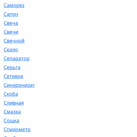
Саморез
[23]
Сапун
[33]
Свеча
[457]
Свечи
[272]
Свечной
[2]
Седло
[7]
Сепаратор
[6]
Серьга
[27]
Сетевое
[6]
Синхронизатор
[1]
Скоба
[4]
Сливная
[6]
Смазка
[24]
Сошка
[8]
Спидометр
[48]