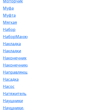
Моторчик
[6]
Муфа
[1]
Муфта
[9]
Мягкая
[3]
Набор
[6]
НаборМанжетГТЦ
[33]
Накладка
[51]
Накладки
[1]
Наконечник
[743]
Наконечники
[119]
Направляющая
[43]
Насадка
[16]
Насос
[356]
Натяжитель
[125]
Наушники
[8]
Наушники-
[2]