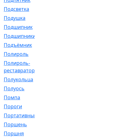
Подпятник
[1]
Подсветка
[1]
Подушка
[1540]
Подшипник
[1825]
Подшипники
[106]
Подъёмник
[1]
Полироль
[1]
Полироль-
[1]
реставратор
Полукольца
[107]
Полуось
[43]
Помпа
[537]
Пороги
[1]
Портативный
[1]
Поршень
[5]
Поршня
[833]