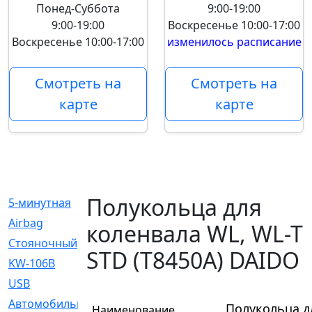
Понед-Суббота
9:00-19:00
9:00-19:00
Воскресенье
10:00-17:00
Воскресенье
10:00-17:00
изменилось расписание
Смотреть на
Смотреть на
карте
карте
Полукольца для
5-минутная
[1]
Airbag
[18]
коленвала WL, WL-T
Cтояночный
[1]
STD (T8450A) DAIDO
KW-106B
[0]
USB
[6]
Автомобильное
[6]
Полукольца д
Наименование