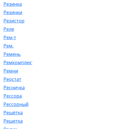
Резинка
[15]
Резинки
[6]
Резистор
[1]
Реле
[20]
Рем-т
[7]
Рем.
[2]
Ремень
[2060]
Ремкомплект
[1924]
Ремни
[21]
Реостат
[1]
Ресничка
[25]
Рессора
[51]
Рессорный
[107]
Решётка
[101]
Решетка
[21]