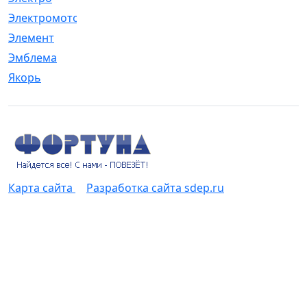
Электромотор
[1]
Элемент
[5]
Эмблема
[1]
Якорь
[4]
Карта сайта
Разработка сайта sdep.ru