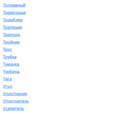
Топливный
[5]
Тормозные
[57]
Трамблёр
[54]
Трапеция
[2]
Трипоид
[16]
Тройник
[1]
Трос
[500]
Трубка
[39]
Туманка
[77]
Турбина
[69]
Тяга
[1264]
Угол
[2]
Уплотнение
[22]
Уплотнитель
[13]
Усилитель
[20]