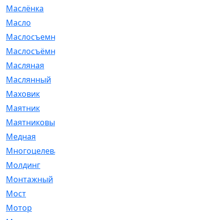
Маслёнка
[4]
Масло
[66]
Маслосъемные
[26]
Маслосъёмные
[480]
Масляная
[1]
Маслянный
[54]
Маховик
[6]
Маятник
[5]
Маятниковый
[13]
Медная
[2]
Многоцелевая
[1]
Молдинг
[14]
Монтажный
[1]
Мост
[10]
Мотор
[212]