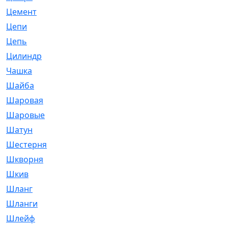
Цемент
[1]
Цепи
[314]
Цепь
[171]
Цилиндр
[55]
Чашка
[695]
Шайба
[37]
Шаровая
[900]
Шаровые
[1]
Шатун
[226]
Шестерня
[33]
Шкворня
[118]
Шкив
[129]
Шланг
[476]
Шланги
[36]
Шлейф
[70]