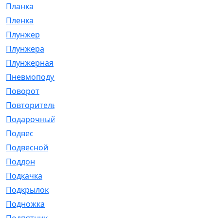
Планка
[21]
Пленка
[1]
Плунжер
[1]
Плунжера
[64]
Плунжерная
[91]
Пневмоподушка
[2]
Поворот
[12]
Повторитель
[86]
Подарочный
[3]
Подвес
[16]
Подвесной
[7]
Поддон
[18]
Подкачка
[5]
Подкрылок
[128]
Подножка
[16]