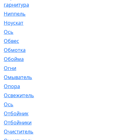
гарнитура
Ниппель
[1]
Ноускат
[53]
Оcь
[2]
Обвес
[3]
Обмотка
[4]
Обойма
[14]
Огни
[1]
Омыватель
[4]
Опора
[1]
Освежитель
[1]
Ось
[4]
Отбойник
[287]
Отбойники
[80]
Очиститель
[15]