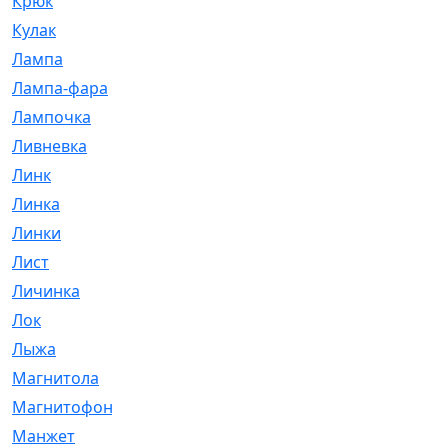
Крюк
[1]
Кулак
[9]
Лампа
[128]
Лампа-фара
[4]
Лампочка
[209]
Ливневка
[66]
Линк
[3]
Линка
[64]
Линки
[913]
Лист
[144]
Личинка
[3]
Лок
[1]
Лыжа
[23]
Магнитола
[11]
Магнитофон
[1]
Манжет
[194]