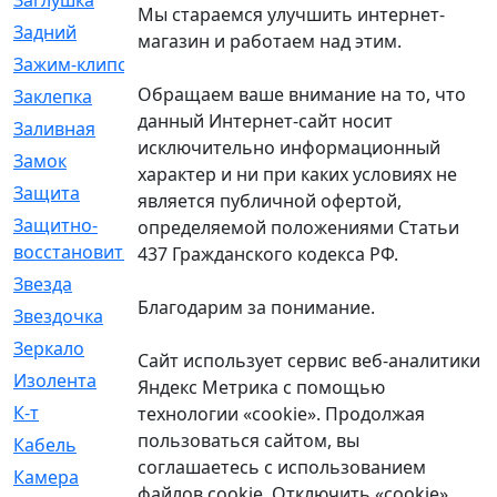
Заглушка
[21]
Мы стараемся улучшить интернет-
Задний
[528]
магазин и работаем над этим.
Зажим-клипса
[1]
Обращаем ваше внимание на то, что
Заклепка
[1]
данный Интернет-сайт носит
Заливная
[4]
исключительно информационный
Замок
[12]
характер и ни при каких условиях не
Защита
[79]
является публичной офертой,
Защитно-
[4]
определяемой положениями Статьи
восстановительный
437 Гражданского кодекса РФ.
Звезда
[1]
Благодарим за понимание.
Звездочка
[5]
Зеркало
[369]
Сайт использует сервис веб-аналитики
Изолента
[1]
Яндекс Метрика с помощью
К-т
[13]
технологии «cookie». Продолжая
пользоваться сайтом, вы
Кабель
[50]
соглашаетесь с использованием
Камера
[4]
файлов cookie. Отключить «cookie»