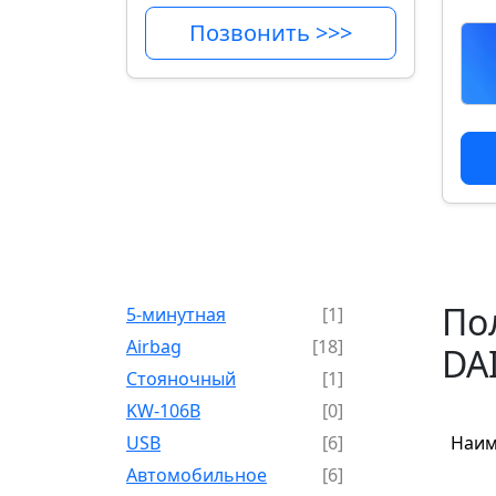
Позвонить >>>
По
5-минутная
[1]
Airbag
[18]
DA
Cтояночный
[1]
KW-106B
[0]
USB
[6]
Наим
Автомобильное
[6]