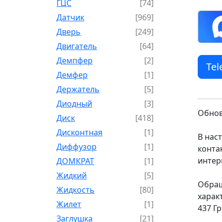
ГЦС
[74]
Датчик
[969]
Дверь
[249]
Двигатель
[64]
Демпфер
[2]
Te
Демфер
[1]
Держатель
[5]
Диодный
[3]
Обнов
Диск
[418]
Дисконтная
[1]
В нас
Диффузор
[1]
конта
интер
ДОМКРАТ
[1]
Жидкий
[5]
Обращ
Жидкость
[80]
харак
Жилет
[1]
437 Г
Заглушка
[21]