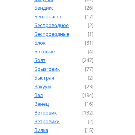
Бендикс
[26]
Бензонасос
[17]
Беспроводное
[2]
Беспроводные
[1]
Блок
[81]
Боковые
[4]
Болт
[247]
Брызговик
[77]
Быстрая
[2]
Вакуум
[23]
Вал
[194]
Венец
[16]
Ветровик
[132]
Ветровики
[2]
Вилка
[15]