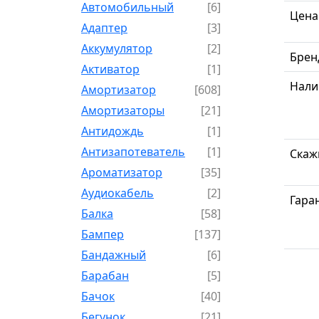
Автомобильный
[6]
Цена
Адаптер
[3]
Аккумулятор
[2]
Брен
Активатор
[1]
Нали
Амортизатор
[608]
Амортизаторы
[21]
Антидождь
[1]
Антизапотеватель
[1]
Скаж
Ароматизатор
[35]
Аудиокабель
[2]
Гара
Балка
[58]
Бампер
[137]
Бандажный
[6]
Барабан
[5]
Бачок
[40]
Бегунок
[21]