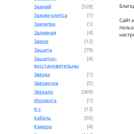
Благо
Задний
[528]
Зажим-клипса
[1]
Сайт 
Заклепка
[1]
польз
Заливная
[4]
настр
Замок
[12]
Защита
[79]
Защитно-
[4]
восстановительный
Звезда
[1]
Звездочка
[5]
Зеркало
[369]
Изолента
[1]
К-т
[13]
Кабель
[50]
Камера
[4]