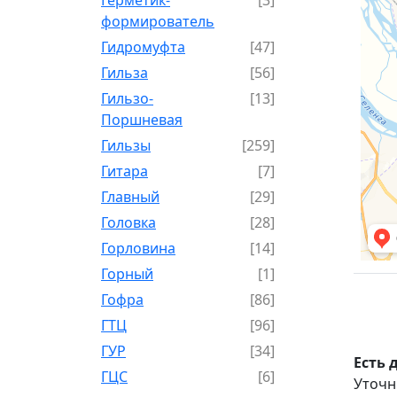
формирователь
Гидромуфта
[47]
Гильза
[56]
Гильзо-
[13]
Поршневая
Гильзы
[259]
Гитара
[7]
Главный
[29]
Головка
[28]
Горловина
[14]
Горный
[1]
Гофра
[86]
ГТЦ
[96]
ГУР
[34]
Есть 
ГЦC
[6]
Уточн