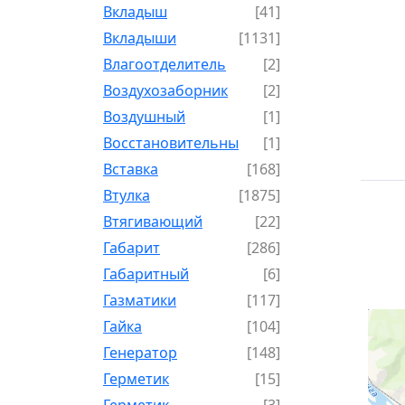
Вкладыш
[41]
Вкладыши
[1131]
Влагоотделитель
[2]
Воздухозаборник
[2]
Воздушный
[1]
Восстановительный
[1]
Вставка
[168]
Втулка
[1875]
Втягивающий
[22]
Габарит
[286]
Габаритный
[6]
Газматики
[117]
Гайка
[104]
Генератор
[148]
Герметик
[15]
Герметик-
[3]