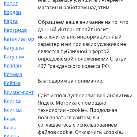
Капот
[144]
магазин и работаем над этим.
Кардан
[131]
Карта
[2]
Обращаем ваше внимание на то, что
данный Интернет-сайт носит
Картридж
[250]
исключительно информационный
Катализатор
[1]
характер и ни при каких условиях не
Катушка
[2]
является публичной офертой,
Катушки
[291]
определяемой положениями Статьи
Клапан
[375]
437 Гражданского кодекса РФ.
Клемма
[5]
Благодарим за понимание.
Клёпка
[2]
Климат-контроль
[3]
Сайт использует сервис веб-аналитики
Клипса
[21]
Яндекс Метрика с помощью
Клипсы
[321]
технологии «cookie». Продолжая
пользоваться сайтом, вы
Клык
[4]
соглашаетесь с использованием
Ключ
[2]
файлов cookie. Отключить «cookie»
Ключи
[3]