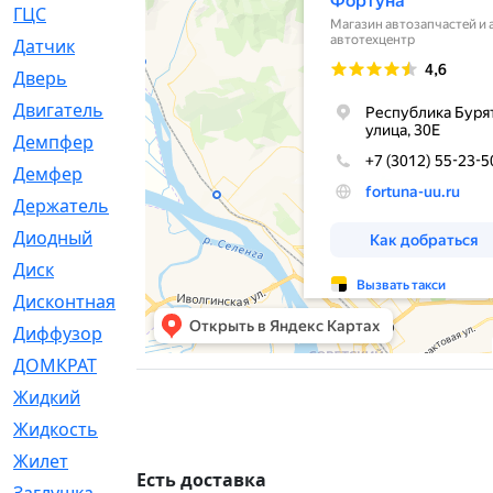
ГЦС
[74]
Датчик
[969]
Дверь
[249]
Двигатель
[64]
Демпфер
[2]
Демфер
[1]
Держатель
[5]
Диодный
[3]
Диск
[418]
Дисконтная
[1]
Диффузор
[1]
ДОМКРАТ
[1]
Жидкий
[5]
Жидкость
[80]
Жилет
[1]
Есть доставка