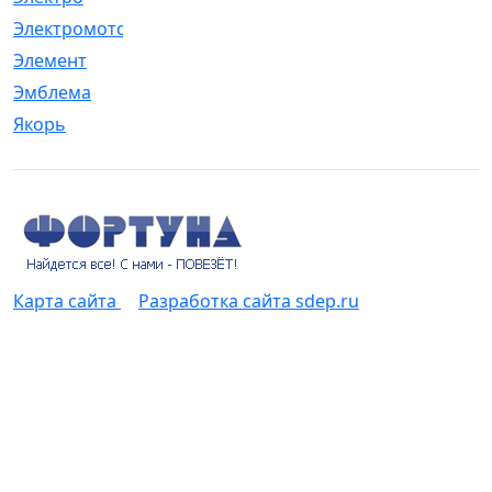
Электромотор
[1]
Элемент
[5]
Эмблема
[1]
Якорь
[4]
Карта сайта
Разработка сайта sdep.ru