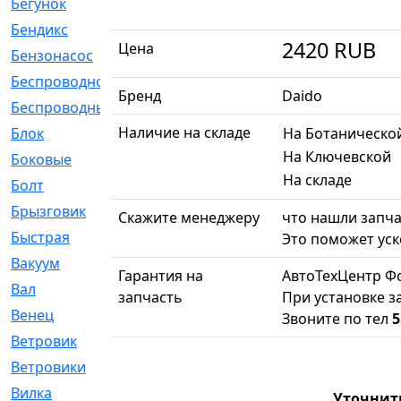
Бегунок
[21]
Бендикс
[26]
2420
RUB
Цена
Бензонасос
[17]
Беспроводное
[2]
Бренд
Daido
Беспроводные
[1]
Наличие на складе
На Ботаническо
Блок
[81]
На Ключевской
Боковые
[4]
На складе
Болт
[247]
Брызговик
[77]
Скажите менеджеру
что нашли запча
Быстрая
[2]
Это поможет уск
Вакуум
[23]
Гарантия на
АвтоТехЦентр Ф
Вал
[194]
запчасть
При установке з
Венец
[16]
Звоните по тел
5
Ветровик
[132]
Ветровики
[2]
Вилка
[15]
Уточнит