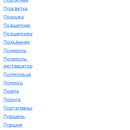
Подпятник
[1]
Подсветка
[1]
Подушка
[1540]
Подшипник
[1825]
Подшипники
[106]
Подъёмник
[1]
Полироль
[1]
Полироль-
[1]
реставратор
Полукольца
[107]
Полуось
[43]
Помпа
[537]
Пороги
[1]
Портативный
[1]
Поршень
[5]
Поршня
[833]