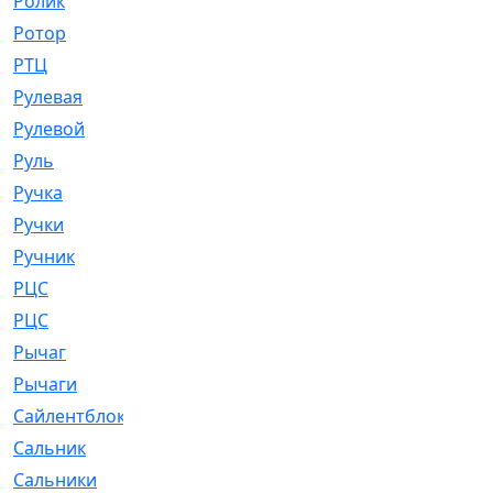
Ролик
[790]
Ротор
[2]
РТЦ
[475]
Рулевая
[974]
Рулевой
[585]
Руль
[12]
Ручка
[29]
Ручки
[3]
Ручник
[11]
РЦC
[12]
РЦС
[84]
Рычаг
[588]
Рычаги
[3]
Сайлентблок
[4208]
Сальник
[4340]
Сальники
[123]