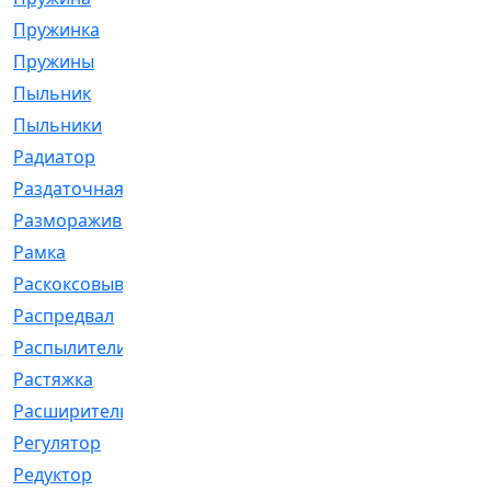
Пружинка
[1]
Пружины
[326]
Пыльник
[1202]
Пыльники
[5]
Радиатор
[916]
Раздаточная
[1]
Размораживатель
[1]
Рамка
[29]
Раскоксовывание
[4]
Распредвал
[41]
Распылители
[226]
Растяжка
[1]
Расширительный
[9]
Регулятор
[5]
Редуктор
[17]