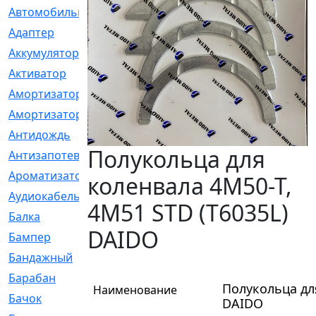
Автомобильный
[6]
Адаптер
[3]
Аккумулятор
[2]
Активатор
[1]
Амортизатор
[608]
Амортизаторы
[21]
Антидождь
[1]
Полукольца для
Антизапотеватель
[1]
Ароматизатор
[35]
коленвала 4M50-T,
Аудиокабель
[2]
4M51 STD (T6035L)
Балка
[58]
DAIDO
Бампер
[137]
Бандажный
[6]
Барабан
[5]
Полукольца для
Наименование
Бачок
[40]
DAIDO