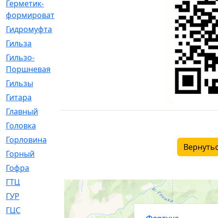
Герметик-
[3]
формирователь
Гидромуфта
[47]
Гильза
[56]
Гильзо-
[13]
Поршневая
Гильзы
[259]
Гитара
[7]
Главный
[29]
Головка
[28]
Горловина
[14]
Вернутьс
Горный
[1]
Гофра
[86]
ГТЦ
[96]
ГУР
[34]
ГЦC
[6]