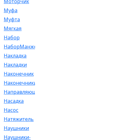
Моторчик
[6]
Муфа
[1]
Муфта
[9]
Мягкая
[3]
Набор
[6]
НаборМанжетГТЦ
[33]
Накладка
[51]
Накладки
[1]
Наконечник
[743]
Наконечники
[119]
Направляющая
[43]
Насадка
[16]
Насос
[356]
Натяжитель
[125]
Наушники
[8]
Наушники-
[2]