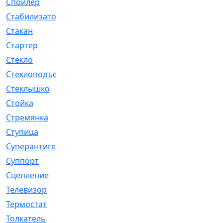
Спойлер
[29]
Стабилизатор
[596]
Стакан
[7]
Стартер
[176]
Стекло
[11]
Стеклоподъемник
[12]
Стёклышко
[20]
Стойка
[969]
Стремянка
[46]
Ступица
[775]
Суперантигель
[3]
Суппорт
[198]
Сцепление
[1]
Телевизор
[13]
Термостат
[323]
Толкатель
[4]