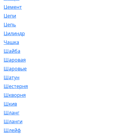
Цемент
[1]
Цепи
[314]
Цепь
[171]
Цилиндр
[55]
Чашка
[695]
Шайба
[37]
Шаровая
[900]
Шаровые
[1]
Шатун
[226]
Шестерня
[33]
Шкворня
[118]
Шкив
[129]
Шланг
[476]
Шланги
[36]
Шлейф
[70]