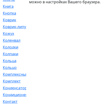
можно в настройках Вашего браузера.
Книга
[293]
Кнопка
[3]
Коврик
[1]
Коврик-липучка
[2]
Кожух
[4]
Коленвал
[38]
Колодки
[2151]
Колпаки
[5]
Кольца
[1164]
Кольцо
[272]
Комплексный
[1]
Комплект
[196]
Конденсатор
[1]
Кондиционер
[2]
Контакт
[3]