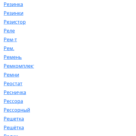
Резинка
[15]
Резинки
[6]
Резистор
[1]
Реле
[20]
Рем-т
[7]
Рем.
[2]
Ремень
[2060]
Ремкомплект
[1924]
Ремни
[21]
Реостат
[1]
Ресничка
[25]
Рессора
[51]
Рессорный
[107]
Решетка
[21]
Решётка
[101]