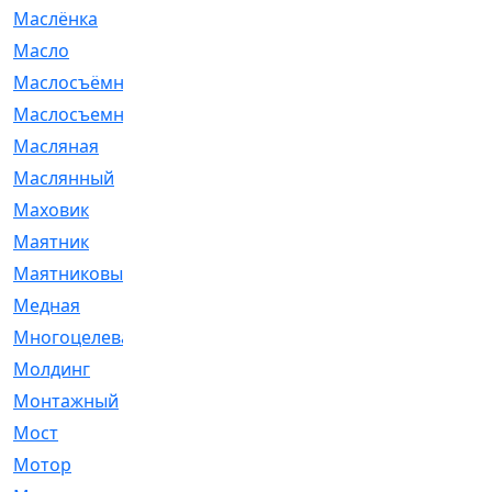
Маслёнка
[4]
Масло
[66]
Маслосъёмные
[480]
Маслосъемные
[26]
Масляная
[1]
Маслянный
[54]
Маховик
[6]
Маятник
[5]
Маятниковый
[13]
Медная
[2]
Многоцелевая
[1]
Молдинг
[14]
Монтажный
[1]
Мост
[10]
Мотор
[212]