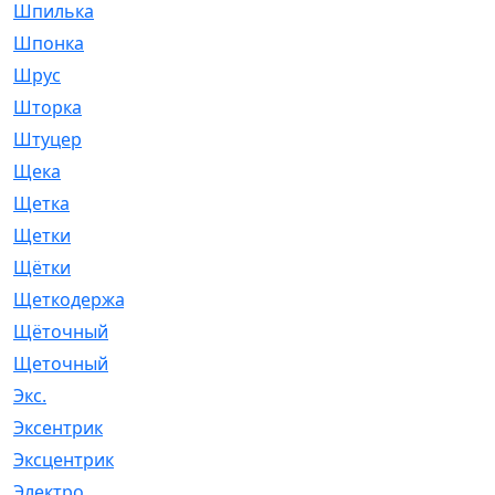
Шпилька
[215]
Шпонка
[19]
Шрус
[1107]
Шторка
[6]
Штуцер
[8]
Щека
[18]
Щетка
[31]
Щетки
[58]
Щётки
[124]
Щеткодержатель
[14]
Щёточный
[7]
Щеточный
[1]
Экс.
[4]
Эксентрик
[1]
Эксцентрик
[67]
Электро
[1]