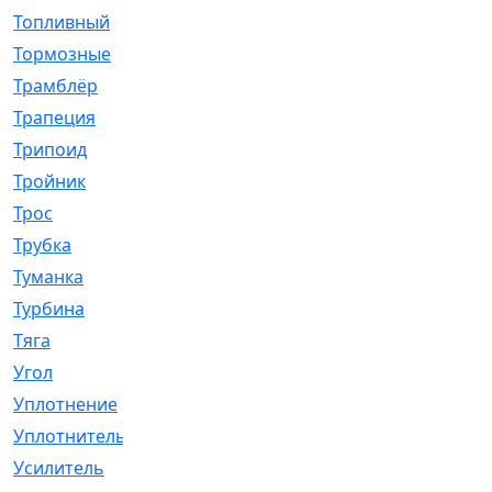
Топливный
[5]
Тормозные
[57]
Трамблёр
[54]
Трапеция
[2]
Трипоид
[16]
Тройник
[1]
Трос
[500]
Трубка
[39]
Туманка
[77]
Турбина
[69]
Тяга
[1264]
Угол
[2]
Уплотнение
[22]
Уплотнитель
[13]
Усилитель
[20]