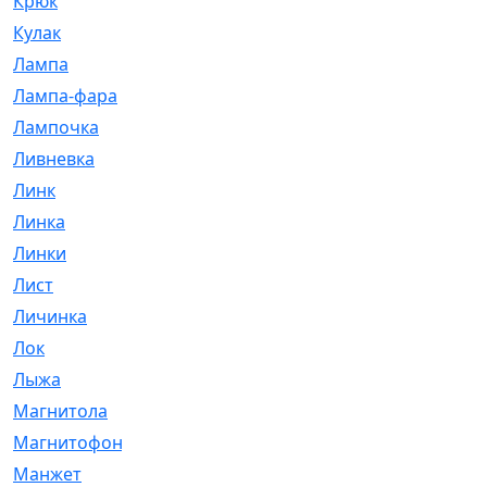
Крюк
[1]
Кулак
[9]
Лампа
[128]
Лампа-фара
[4]
Лампочка
[209]
Ливневка
[66]
Линк
[3]
Линка
[64]
Линки
[913]
Лист
[144]
Личинка
[3]
Лок
[1]
Лыжа
[23]
Магнитола
[11]
Магнитофон
[1]
Манжет
[194]