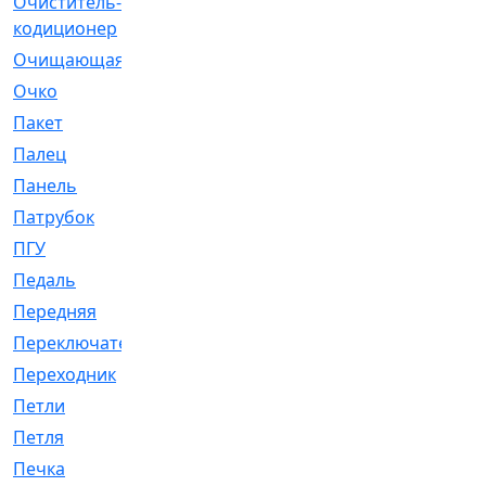
Очиститель-
[1]
кодиционер
Очищающая
[1]
Очко
[24]
Пакет
[1]
Палец
[4]
Панель
[61]
Патрубок
[248]
ПГУ
[2]
Педаль
[3]
Передняя
[22]
Переключатель
[36]
Переходник
[4]
Петли
[23]
Петля
[3]
Печка
[3]