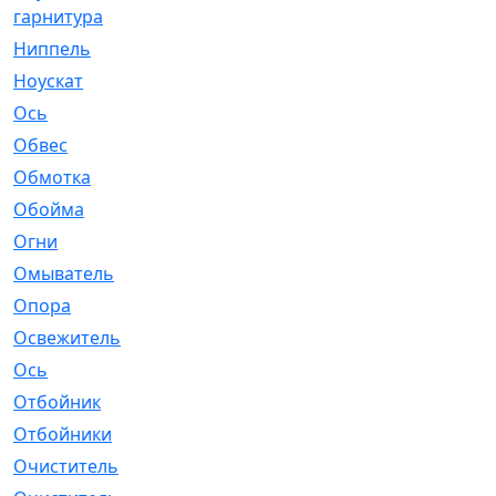
гарнитура
Ниппель
[1]
Ноускат
[53]
Оcь
[2]
Обвес
[3]
Обмотка
[4]
Обойма
[14]
Огни
[1]
Омыватель
[4]
Опора
[1]
Освежитель
[1]
Ось
[4]
Отбойник
[287]
Отбойники
[80]
Очиститель
[15]