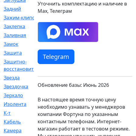
Заглушка
[21]
Уточнить комплектацию и наличие в
Задний
[528]
Max, Телеграм
Зажим-клипса
[1]
Заклепка
[1]
Заливная
[4]
Замок
[12]
Защита
[79]
Telegram
Защитно-
[4]
восстановительный
Звезда
[1]
Обновление базы: Июнь 2026
Звездочка
[5]
Зеркало
[369]
В настоящее время точную цену
Изолента
[1]
необходимо узнавать у менеджеров
К-т
[13]
компании Фортуна по указанным
контактным телефонам. Интернет-
Кабель
[50]
магазин работает в тестовом режиме.
Камера
[4]
Мы стараемся улучшить интернет-