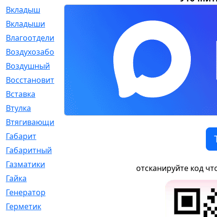
Вкладыш
[41]
Вкладыши
[1131]
Влагоотделитель
[2]
Воздухозаборник
[2]
Воздушный
[1]
Восстановительный
[1]
Вставка
[168]
Втулка
[1875]
Втягивающий
[22]
Габарит
[286]
Габаритный
[6]
Газматики
[117]
отсканируйте код чт
Гайка
[104]
Генератор
[148]
Герметик
[15]