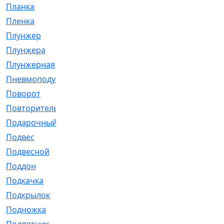
Планка
[21]
Пленка
[1]
Плунжер
[1]
Плунжера
[64]
Плунжерная
[91]
Пневмоподушка
[2]
Поворот
[12]
Повторитель
[86]
Подарочный
[3]
Подвес
[16]
Подвесной
[7]
Поддон
[18]
Подкачка
[5]
Подкрылок
[128]
Подножка
[16]