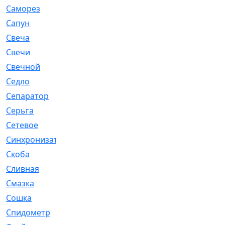
Саморез
[23]
Сапун
[33]
Свеча
[457]
Свечи
[272]
Свечной
[2]
Седло
[7]
Сепаратор
[6]
Серьга
[27]
Сетевое
[6]
Синхронизатор
[1]
Скоба
[4]
Сливная
[6]
Смазка
[24]
Сошка
[8]
Спидометр
[48]