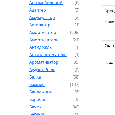
Автомобильный
[6]
Адаптер
[3]
Брен
Аккумулятор
[2]
Нали
Активатор
[1]
Амортизатор
[608]
Амортизаторы
[21]
Скаж
Антидождь
[1]
Антизапотеватель
[1]
Ароматизатор
[35]
Гара
Аудиокабель
[2]
Балка
[58]
Бампер
[137]
Бандажный
[6]
Барабан
[5]
Бачок
[40]
Бегунок
[21]