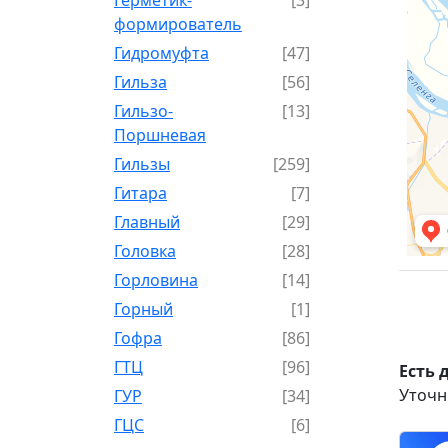
формирователь
Гидромуфта
[47]
Гильза
[56]
Гильзо-
[13]
Поршневая
Гильзы
[259]
Гитара
[7]
Главный
[29]
Головка
[28]
Горловина
[14]
Горный
[1]
Гофра
[86]
ГТЦ
[96]
Есть 
Уточн
ГУР
[34]
ГЦC
[6]