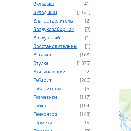
Вкладыш
[41]
Вкладыши
[1131]
Влагоотделитель
[2]
Воздухозаборник
[2]
Воздушный
[1]
Восстановительный
[1]
Вставка
[168]
Втулка
[1875]
Втягивающий
[22]
Габарит
[286]
Габаритный
[6]
Газматики
[117]
Гайка
[104]
Генератор
[148]
Герметик
[15]
Герметик-
[3]