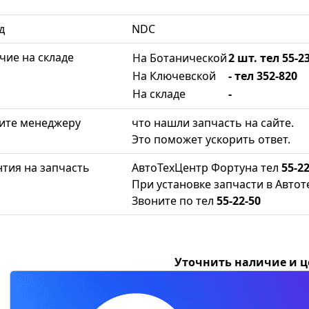
д
NDC
чие на складе
На Ботанической
2 шт. тел 55-2
На Ключевской
- тел 352-820
На складе
-
ите менеджеру
что нашли запчасть на сайте.
Это поможет ускорить ответ.
нтия на запчасть
АвтоТехЦентр Фортуна тел
55-22
При установке запчасти в Автот
Звоните по тел
55-22-50
Уточнить наличие и 