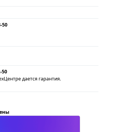
3-50
-50
ехЦентре дается гарантия.
цены