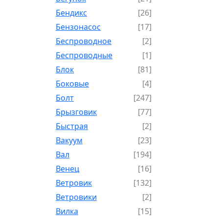
Бендикс
[26]
Бензонасос
[17]
Беспроводное
[2]
Беспроводные
[1]
Блок
[81]
Боковые
[4]
Болт
[247]
Брызговик
[77]
Быстрая
[2]
Вакуум
[23]
Вал
[194]
Венец
[16]
Ветровик
[132]
Ветровики
[2]
Вилка
[15]