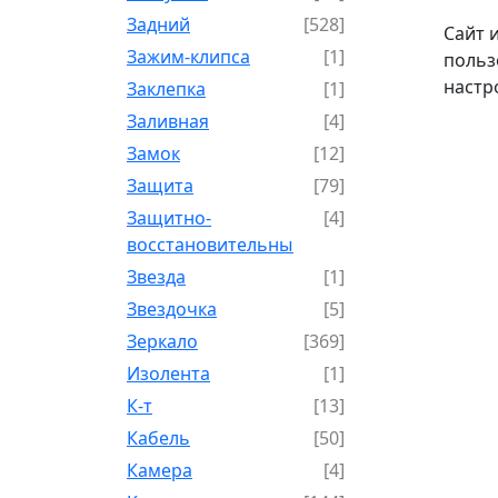
Задний
[528]
Сайт 
Зажим-клипса
[1]
польз
настр
Заклепка
[1]
Заливная
[4]
Замок
[12]
Защита
[79]
Защитно-
[4]
восстановительный
Звезда
[1]
Звездочка
[5]
Зеркало
[369]
Изолента
[1]
К-т
[13]
Кабель
[50]
Камера
[4]