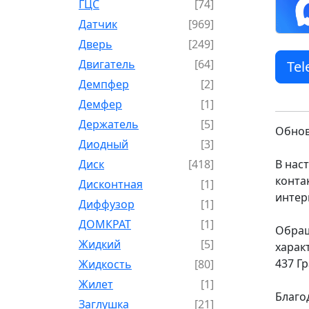
ГЦС
[74]
Датчик
[969]
Дверь
[249]
Двигатель
[64]
Te
Демпфер
[2]
Демфер
[1]
Держатель
[5]
Обнов
Диодный
[3]
Диск
[418]
В нас
конта
Дисконтная
[1]
интер
Диффузор
[1]
ДОМКРАТ
[1]
Обращ
Жидкий
[5]
харак
437 Г
Жидкость
[80]
Жилет
[1]
Благо
Заглушка
[21]