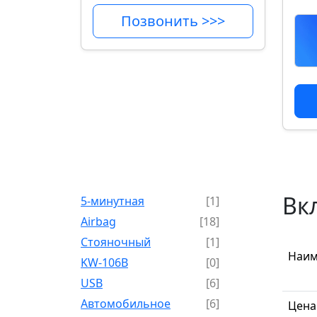
Позвонить >>>
Вк
5-минутная
[1]
Airbag
[18]
Cтояночный
[1]
Наим
KW-106B
[0]
USB
[6]
Автомобильное
[6]
Цена