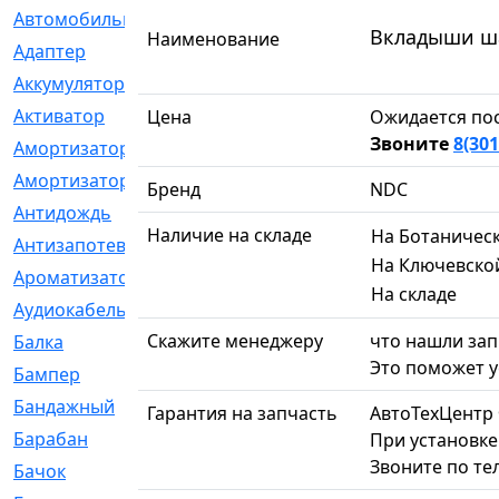
Автомобильный
[6]
Вкладыши шат
Наименование
Адаптер
[3]
Аккумулятор
[2]
Активатор
[1]
Цена
Ожидается пос
Звоните
8(301
Амортизатор
[608]
Амортизаторы
[21]
Бренд
NDC
Антидождь
[1]
Наличие на складе
На Ботаничес
Антизапотеватель
[1]
На Ключевско
Ароматизатор
[35]
На складе
Аудиокабель
[2]
Скажите менеджеру
что нашли зап
Балка
[58]
Это поможет у
Бампер
[137]
Бандажный
[6]
Гарантия на запчасть
АвтоТехЦентр
Барабан
[5]
При установке
Звоните по те
Бачок
[40]