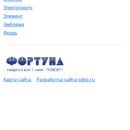
Электромотор
[1]
Элемент
[5]
Эмблема
[1]
Якорь
[4]
Карта сайта
Разработка сайта sdep.ru