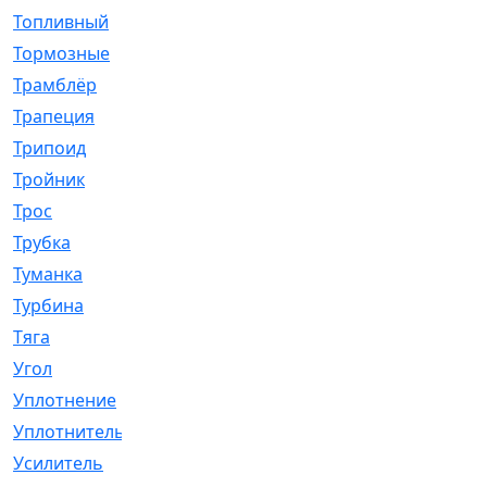
Топливный
[5]
Тормозные
[57]
Трамблёр
[54]
Трапеция
[2]
Трипоид
[16]
Тройник
[1]
Трос
[500]
Трубка
[39]
Туманка
[77]
Турбина
[69]
Тяга
[1264]
Угол
[2]
Уплотнение
[22]
Уплотнитель
[13]
Усилитель
[20]