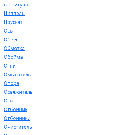
гарнитура
Ниппель
[1]
Ноускат
[53]
Оcь
[2]
Обвес
[3]
Обмотка
[4]
Обойма
[14]
Огни
[1]
Омыватель
[4]
Опора
[1]
Освежитель
[1]
Ось
[4]
Отбойник
[287]
Отбойники
[80]
Очиститель
[15]