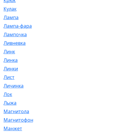
Крюк
[1]
Кулак
[9]
Лампа
[128]
Лампа-фара
[4]
Лампочка
[209]
Ливневка
[66]
Линк
[3]
Линка
[64]
Линки
[913]
Лист
[144]
Личинка
[3]
Лок
[1]
Лыжа
[23]
Магнитола
[11]
Магнитофон
[1]
Манжет
[194]