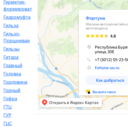
Герметик-
[3]
формирователь
Гидромуфта
[47]
Гильза
[56]
Гильзо-
[13]
Поршневая
Гильзы
[259]
Гитара
[7]
Главный
[29]
Головка
[28]
Горловина
[14]
Горный
[1]
Гофра
[86]
ГТЦ
[96]
ГУР
[34]
ГЦC
[6]