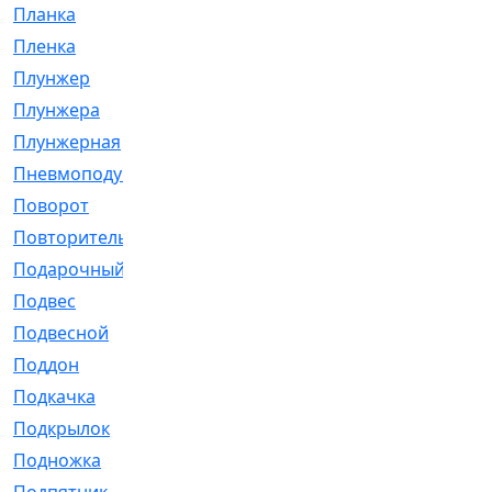
Планка
[21]
Пленка
[1]
Плунжер
[1]
Плунжера
[64]
Плунжерная
[91]
Пневмоподушка
[2]
Поворот
[12]
Повторитель
[86]
Подарочный
[3]
Подвес
[16]
Подвесной
[7]
Поддон
[18]
Подкачка
[5]
Подкрылок
[128]
Подножка
[16]