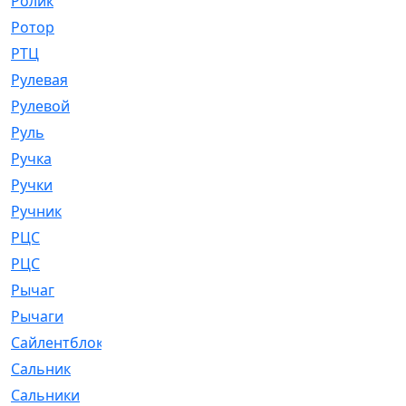
Ролик
[790]
Ротор
[2]
РТЦ
[475]
Рулевая
[974]
Рулевой
[585]
Руль
[12]
Ручка
[29]
Ручки
[3]
Ручник
[11]
РЦC
[12]
РЦС
[84]
Рычаг
[588]
Рычаги
[3]
Сайлентблок
[4208]
Сальник
[4340]
Сальники
[123]