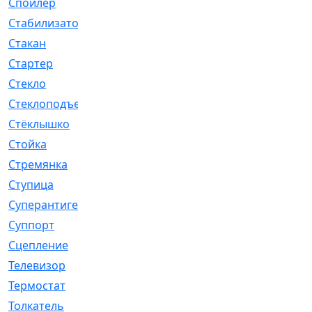
Спойлер
[29]
Стабилизатор
[596]
Стакан
[7]
Стартер
[176]
Стекло
[11]
Стеклоподъемник
[12]
Стёклышко
[20]
Стойка
[969]
Стремянка
[46]
Ступица
[775]
Суперантигель
[3]
Суппорт
[198]
Сцепление
[1]
Телевизор
[13]
Термостат
[323]
Толкатель
[4]