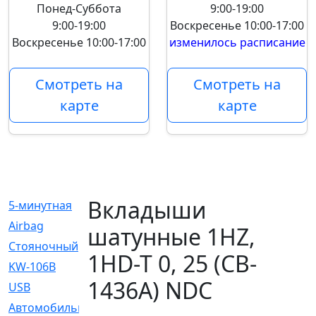
Понед-Суббота
9:00-19:00
9:00-19:00
Воскресенье
10:00-17:00
Воскресенье
10:00-17:00
изменилось расписание
Смотреть на
Смотреть на
карте
карте
Вкладыши
5-минутная
[1]
Airbag
[18]
шатунные 1HZ,
Cтояночный
[1]
1HD-T 0, 25 (CB-
KW-106B
[0]
1436A) NDC
USB
[6]
Автомобильное
[6]