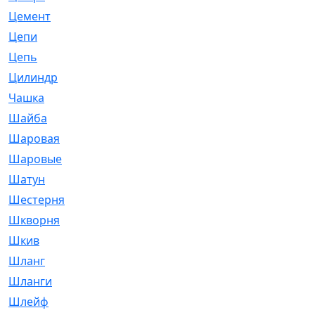
Цемент
[1]
Цепи
[314]
Цепь
[171]
Цилиндр
[55]
Чашка
[695]
Шайба
[37]
Шаровая
[900]
Шаровые
[1]
Шатун
[226]
Шестерня
[33]
Шкворня
[118]
Шкив
[129]
Шланг
[476]
Шланги
[36]
Шлейф
[70]