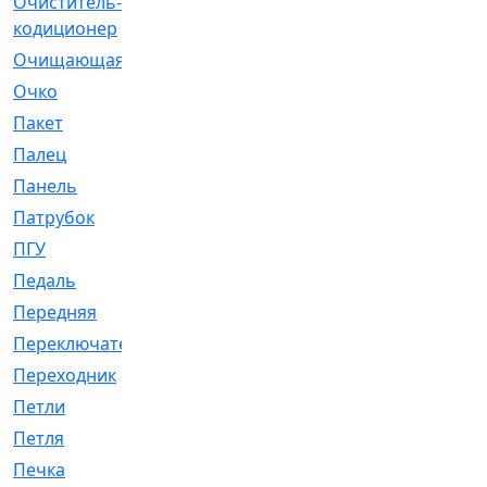
Очиститель-
[1]
кодиционер
Очищающая
[1]
Очко
[24]
Пакет
[1]
Палец
[4]
Панель
[61]
Патрубок
[248]
ПГУ
[2]
Педаль
[3]
Передняя
[22]
Переключатель
[36]
Переходник
[4]
Петли
[23]
Петля
[3]
Печка
[3]