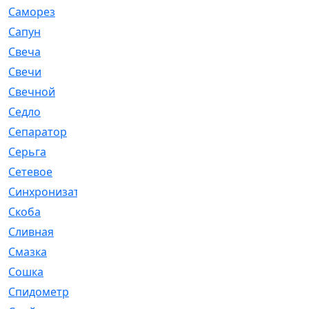
Саморез
[23]
Сапун
[33]
Свеча
[457]
Свечи
[272]
Свечной
[2]
Седло
[7]
Сепаратор
[6]
Серьга
[27]
Сетевое
[6]
Синхронизатор
[1]
Скоба
[4]
Сливная
[6]
Смазка
[24]
Сошка
[8]
Спидометр
[48]