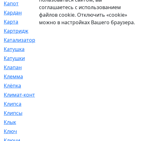
Капот
[144]
соглашаетесь с использованием
Кардан
[131]
файлов cookie. Отключить «cookie»
Карта
[2]
можно в настройках Вашего браузера.
Картридж
[250]
Катализатор
[1]
Катушка
[2]
Катушки
[291]
Клапан
[375]
Клемма
[5]
Клёпка
[2]
Климат-контроль
[3]
Клипса
[21]
Клипсы
[321]
Клык
[4]
Ключ
[2]
Ключи
[3]