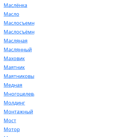
Маслёнка
[4]
Масло
[66]
Маслосъемные
[26]
Маслосъёмные
[480]
Масляная
[1]
Маслянный
[54]
Маховик
[6]
Маятник
[5]
Маятниковый
[13]
Медная
[2]
Многоцелевая
[1]
Молдинг
[14]
Монтажный
[1]
Мост
[10]
Мотор
[212]