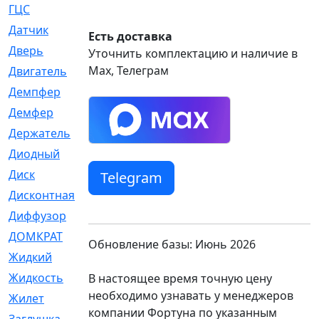
ГЦС
[74]
Датчик
[969]
Есть доставка
Дверь
[249]
Уточнить комплектацию и наличие в
Max, Телеграм
Двигатель
[64]
Демпфер
[2]
Демфер
[1]
Держатель
[5]
Диодный
[3]
Диск
[418]
Telegram
Дисконтная
[1]
Диффузор
[1]
ДОМКРАТ
[1]
Обновление базы: Июнь 2026
Жидкий
[5]
Жидкость
[80]
В настоящее время точную цену
необходимо узнавать у менеджеров
Жилет
[1]
компании Фортуна по указанным