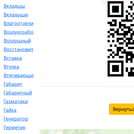
Вкладыш
[41]
Вкладыши
[1131]
Влагоотделитель
[2]
Воздухозаборник
[2]
Воздушный
[1]
Восстановительный
[1]
Вставка
[168]
Втулка
[1875]
Втягивающий
[22]
Габарит
[286]
Габаритный
[6]
Газматики
[117]
Вернутьс
Гайка
[104]
Генератор
[148]
Герметик
[15]