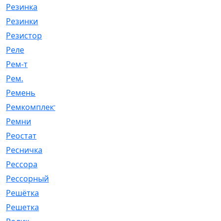
Резинка
[15]
Резинки
[6]
Резистор
[1]
Реле
[20]
Рем-т
[7]
Рем.
[2]
Ремень
[2060]
Ремкомплект
[1924]
Ремни
[21]
Реостат
[1]
Ресничка
[25]
Рессора
[51]
Рессорный
[107]
Решётка
[101]
Решетка
[21]