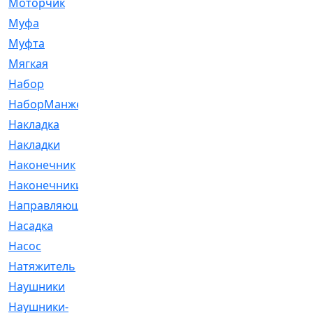
Моторчик
[6]
Муфа
[1]
Муфта
[9]
Мягкая
[3]
Набор
[6]
НаборМанжетГТЦ
[33]
Накладка
[51]
Накладки
[1]
Наконечник
[743]
Наконечники
[119]
Направляющая
[43]
Насадка
[16]
Насос
[356]
Натяжитель
[125]
Наушники
[8]
Наушники-
[2]