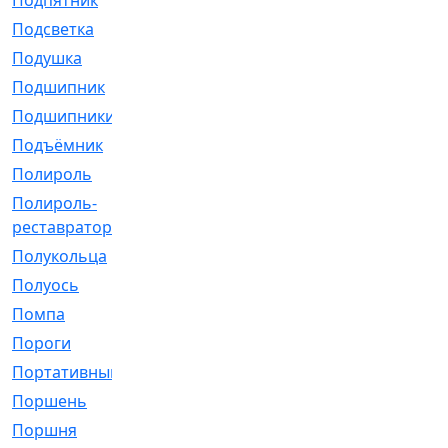
Подпятник
[1]
Подсветка
[1]
Подушка
[1540]
Подшипник
[1825]
Подшипники
[106]
Подъёмник
[1]
Полироль
[1]
Полироль-
[1]
реставратор
Полукольца
[107]
Полуось
[43]
Помпа
[537]
Пороги
[1]
Портативный
[1]
Поршень
[5]
Поршня
[833]