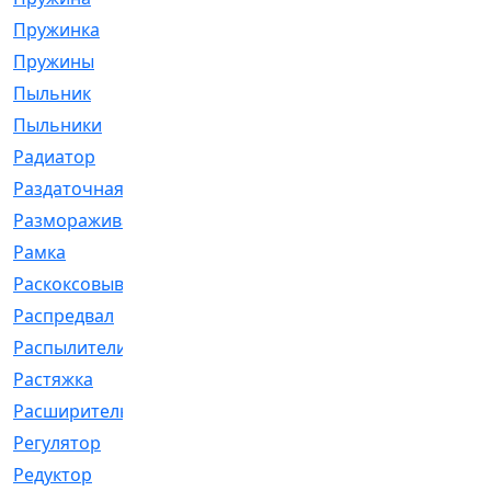
Пружинка
[1]
Пружины
[326]
Пыльник
[1202]
Пыльники
[5]
Радиатор
[916]
Раздаточная
[1]
Размораживатель
[1]
Рамка
[29]
Раскоксовывание
[4]
Распредвал
[41]
Распылители
[226]
Растяжка
[1]
Расширительный
[9]
Регулятор
[5]
Редуктор
[17]