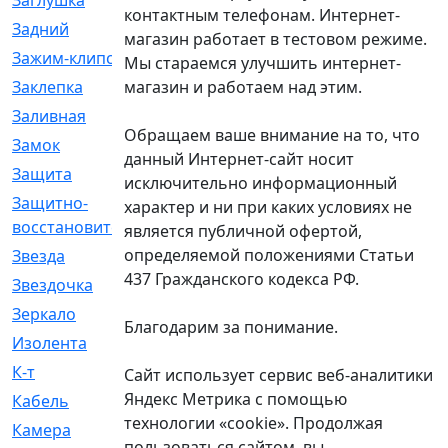
Заглушка
[21]
контактным телефонам. Интернет-
Задний
[528]
магазин работает в тестовом режиме.
Зажим-клипса
[1]
Мы стараемся улучшить интернет-
магазин и работаем над этим.
Заклепка
[1]
Заливная
[4]
Обращаем ваше внимание на то, что
Замок
[12]
данный Интернет-сайт носит
Защита
[79]
исключительно информационный
Защитно-
[4]
характер и ни при каких условиях не
восстановительный
является публичной офертой,
определяемой положениями Статьи
Звезда
[1]
437 Гражданского кодекса РФ.
Звездочка
[5]
Зеркало
[369]
Благодарим за понимание.
Изолента
[1]
К-т
[13]
Сайт использует сервис веб-аналитики
Яндекс Метрика с помощью
Кабель
[50]
технологии «cookie». Продолжая
Камера
[4]
пользоваться сайтом, вы