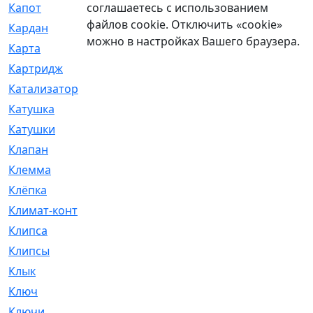
соглашаетесь с использованием
Капот
[144]
файлов cookie. Отключить «cookie»
Кардан
[131]
можно в настройках Вашего браузера.
Карта
[2]
Картридж
[250]
Катализатор
[1]
Катушка
[2]
Катушки
[291]
Клапан
[375]
Клемма
[5]
Клёпка
[2]
Климат-контроль
[3]
Клипса
[21]
Клипсы
[321]
Клык
[4]
Ключ
[2]
Ключи
[3]