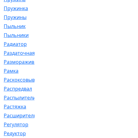
Пружинка
[1]
Пружины
[326]
Пыльник
[1202]
Пыльники
[5]
Радиатор
[916]
Раздаточная
[1]
Размораживатель
[1]
Рамка
[29]
Раскоксовывание
[4]
Распредвал
[41]
Распылители
[226]
Растяжка
[1]
Расширительный
[9]
Регулятор
[5]
Редуктор
[17]