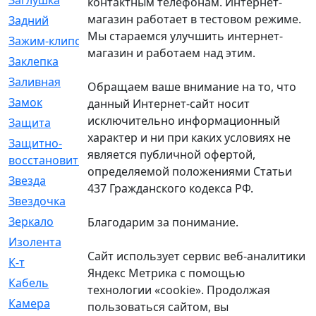
Заглушка
[21]
контактным телефонам. Интернет-
магазин работает в тестовом режиме.
Задний
[528]
Мы стараемся улучшить интернет-
Зажим-клипса
[1]
магазин и работаем над этим.
Заклепка
[1]
Заливная
[4]
Обращаем ваше внимание на то, что
Замок
[12]
данный Интернет-сайт носит
исключительно информационный
Защита
[79]
характер и ни при каких условиях не
Защитно-
[4]
является публичной офертой,
восстановительный
определяемой положениями Статьи
Звезда
[1]
437 Гражданского кодекса РФ.
Звездочка
[5]
Зеркало
[369]
Благодарим за понимание.
Изолента
[1]
Сайт использует сервис веб-аналитики
К-т
[13]
Яндекс Метрика с помощью
Кабель
[50]
технологии «cookie». Продолжая
Камера
[4]
пользоваться сайтом, вы