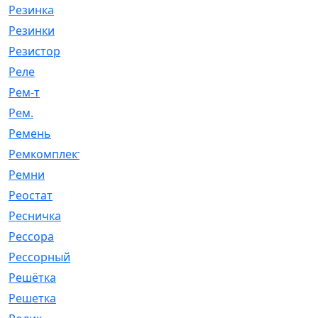
Резинка
[15]
Резинки
[6]
Резистор
[1]
Реле
[20]
Рем-т
[7]
Рем.
[2]
Ремень
[2060]
Ремкомплект
[1924]
Ремни
[21]
Реостат
[1]
Ресничка
[25]
Рессора
[51]
Рессорный
[107]
Решётка
[101]
Решетка
[21]