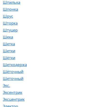
Шпилька
[215]
Шпонка
[19]
Шрус
[1107]
Шторка
[6]
Штуцер
[8]
Щека
[18]
Щетка
[31]
Щетки
[58]
Щётки
[124]
Щеткодержатель
[14]
Щёточный
[7]
Щеточный
[1]
Экс.
[4]
Эксентрик
[1]
Эксцентрик
[67]
Электро
[1]