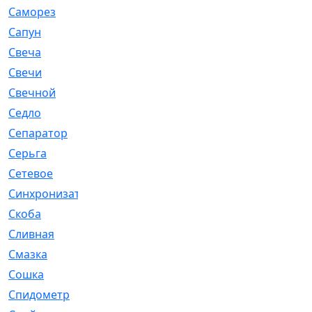
Саморез
[23]
Сапун
[33]
Свеча
[457]
Свечи
[272]
Свечной
[2]
Седло
[7]
Сепаратор
[6]
Серьга
[27]
Сетевое
[6]
Синхронизатор
[1]
Скоба
[4]
Сливная
[6]
Смазка
[24]
Сошка
[8]
Спидометр
[48]