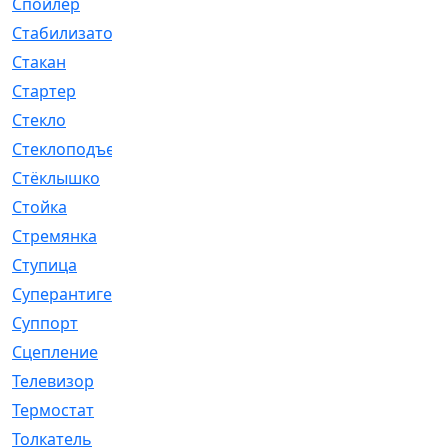
Спойлер
[29]
Стабилизатор
[596]
Стакан
[7]
Стартер
[176]
Стекло
[11]
Стеклоподъемник
[12]
Стёклышко
[20]
Стойка
[969]
Стремянка
[46]
Ступица
[775]
Суперантигель
[3]
Суппорт
[198]
Сцепление
[1]
Телевизор
[13]
Термостат
[323]
Толкатель
[4]