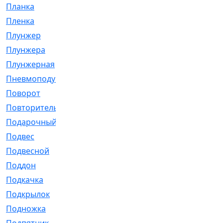
Планка
[21]
Пленка
[1]
Плунжер
[1]
Плунжера
[64]
Плунжерная
[91]
Пневмоподушка
[2]
Поворот
[12]
Повторитель
[86]
Подарочный
[3]
Подвес
[16]
Подвесной
[7]
Поддон
[18]
Подкачка
[5]
Подкрылок
[128]
Подножка
[16]