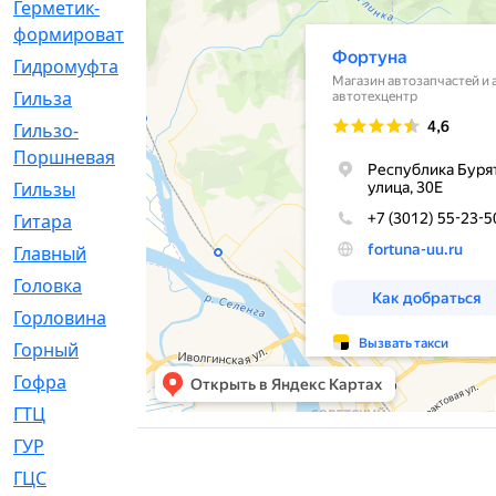
Герметик-
[3]
формирователь
Гидромуфта
[47]
Гильза
[56]
Гильзо-
[13]
Поршневая
Гильзы
[259]
Гитара
[7]
Главный
[29]
Головка
[28]
Горловина
[14]
Горный
[1]
Гофра
[86]
ГТЦ
[96]
ГУР
[34]
ГЦC
[6]