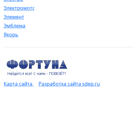
Электромотор
[1]
Элемент
[5]
Эмблема
[1]
Якорь
[4]
Карта сайта
Разработка сайта sdep.ru