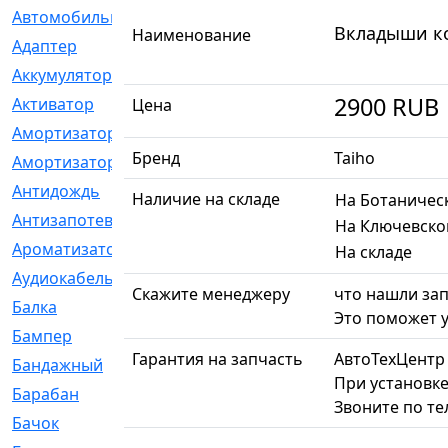
Автомобильный
[6]
Вкладыши ко
Наименование
Адаптер
[3]
Аккумулятор
[2]
2900
RUB
Активатор
[1]
Цена
Амортизатор
[608]
Бренд
Taiho
Амортизаторы
[21]
Антидождь
[1]
Наличие на складе
На Ботаничес
Антизапотеватель
[1]
На Ключевско
Ароматизатор
[35]
На складе
Аудиокабель
[2]
Скажите менеджеру
что нашли зап
Балка
[58]
Это поможет у
Бампер
[137]
Гарантия на запчасть
АвтоТехЦентр
Бандажный
[6]
При установке
Барабан
[5]
Звоните по т
Бачок
[40]