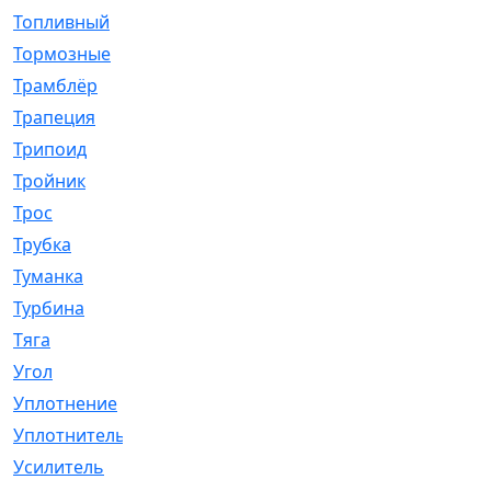
Топливный
[5]
Тормозные
[57]
Трамблёр
[54]
Трапеция
[2]
Трипоид
[16]
Тройник
[1]
Трос
[500]
Трубка
[39]
Туманка
[77]
Турбина
[69]
Тяга
[1264]
Угол
[2]
Уплотнение
[22]
Уплотнитель
[13]
Усилитель
[20]