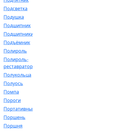
Подпятник
[1]
Подсветка
[1]
Подушка
[1540]
Подшипник
[1825]
Подшипники
[106]
Подъёмник
[1]
Полироль
[1]
Полироль-
[1]
реставратор
Полукольца
[107]
Полуось
[43]
Помпа
[537]
Пороги
[1]
Портативный
[1]
Поршень
[5]
Поршня
[833]