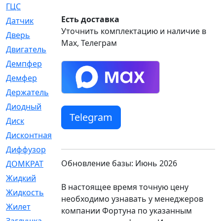
ГЦС
[74]
Есть доставка
Датчик
[969]
Уточнить комплектацию и наличие в
Дверь
[249]
Max, Телеграм
Двигатель
[64]
Демпфер
[2]
Демфер
[1]
Держатель
[5]
Диодный
[3]
Telegram
Диск
[418]
Дисконтная
[1]
Диффузор
[1]
Обновление базы: Июнь 2026
ДОМКРАТ
[1]
Жидкий
[5]
В настоящее время точную цену
Жидкость
[80]
необходимо узнавать у менеджеров
Жилет
[1]
компании Фортуна по указанным