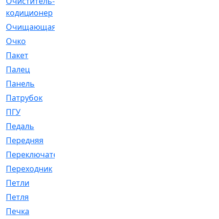
Очиститель-
[1]
кодиционер
Очищающая
[1]
Очко
[24]
Пакет
[1]
Палец
[4]
Панель
[61]
Патрубок
[248]
ПГУ
[2]
Педаль
[3]
Передняя
[22]
Переключатель
[36]
Переходник
[4]
Петли
[23]
Петля
[3]
Печка
[3]