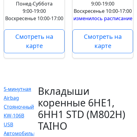
Понед-Суббота
9:00-19:00
9:00-19:00
Воскресенье
10:00-17:00
Воскресенье
10:00-17:00
изменилось расписание
Смотреть на
Смотреть на
карте
карте
Вкладыши
5-минутная
[1]
Airbag
[18]
коренные 6HE1,
Cтояночный
[1]
6HH1 STD (M802H)
KW-106B
[0]
TAIHO
USB
[6]
Автомобильное
[6]