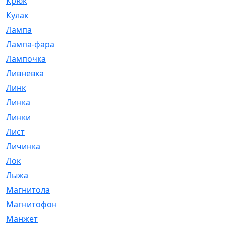
Крюк
[1]
Кулак
[9]
Лампа
[128]
Лампа-фара
[4]
Лампочка
[209]
Ливневка
[66]
Линк
[3]
Линка
[64]
Линки
[913]
Лист
[144]
Личинка
[3]
Лок
[1]
Лыжа
[23]
Магнитола
[11]
Магнитофон
[1]
Манжет
[194]