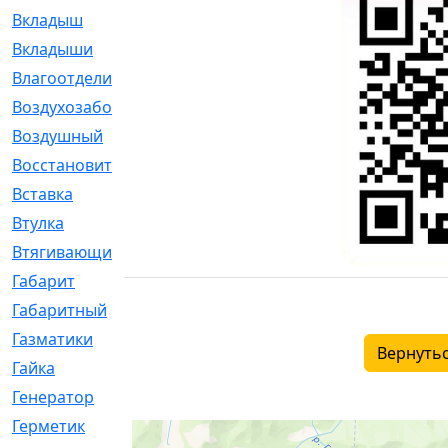
Вкладыш
[41]
Вкладыши
[1131]
Влагоотделитель
[2]
Воздухозаборник
[2]
Воздушный
[1]
Восстановительный
[1]
Вставка
[168]
Втулка
[1875]
Втягивающий
[22]
Габарит
[286]
Габаритный
[6]
Газматики
[117]
Вернутьс
Гайка
[104]
Генератор
[148]
Герметик
[15]