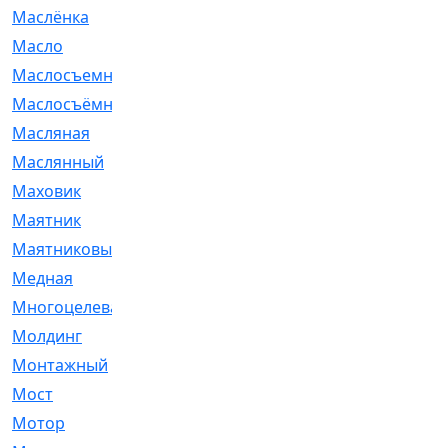
Маслёнка
[4]
Масло
[66]
Маслосъемные
[26]
Маслосъёмные
[480]
Масляная
[1]
Маслянный
[54]
Маховик
[6]
Маятник
[5]
Маятниковый
[13]
Медная
[2]
Многоцелевая
[1]
Молдинг
[14]
Монтажный
[1]
Мост
[10]
Мотор
[212]