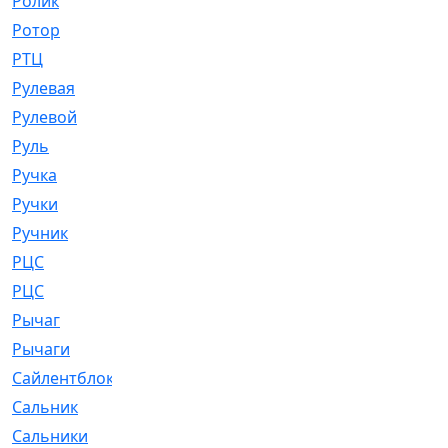
Ролик
[790]
Ротор
[2]
РТЦ
[475]
Рулевая
[974]
Рулевой
[585]
Руль
[12]
Ручка
[29]
Ручки
[3]
Ручник
[11]
РЦC
[12]
РЦС
[84]
Рычаг
[588]
Рычаги
[3]
Сайлентблок
[4208]
Сальник
[4340]
Сальники
[123]