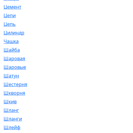
Цемент
[1]
Цепи
[314]
Цепь
[171]
Цилиндр
[55]
Чашка
[695]
Шайба
[37]
Шаровая
[900]
Шаровые
[1]
Шатун
[226]
Шестерня
[33]
Шкворня
[118]
Шкив
[129]
Шланг
[476]
Шланги
[36]
Шлейф
[70]