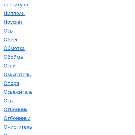
гарнитура
Ниппель
[1]
Ноускат
[53]
Оcь
[2]
Обвес
[3]
Обмотка
[4]
Обойма
[14]
Огни
[1]
Омыватель
[4]
Опора
[1]
Освежитель
[1]
Ось
[4]
Отбойник
[287]
Отбойники
[80]
Очиститель
[15]