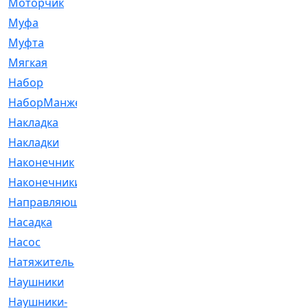
Моторчик
[6]
Муфа
[1]
Муфта
[9]
Мягкая
[3]
Набор
[6]
НаборМанжетГТЦ
[33]
Накладка
[51]
Накладки
[1]
Наконечник
[743]
Наконечники
[119]
Направляющая
[43]
Насадка
[16]
Насос
[356]
Натяжитель
[125]
Наушники
[8]
Наушники-
[2]