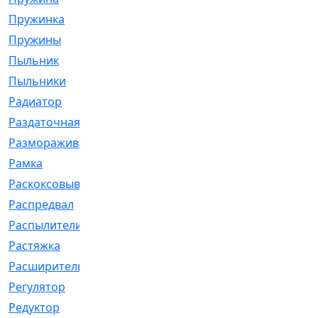
Пружинка
[1]
Пружины
[326]
Пыльник
[1202]
Пыльники
[5]
Радиатор
[916]
Раздаточная
[1]
Размораживатель
[1]
Рамка
[29]
Раскоксовывание
[4]
Распредвал
[41]
Распылители
[226]
Растяжка
[1]
Расширительный
[9]
Регулятор
[5]
Редуктор
[17]