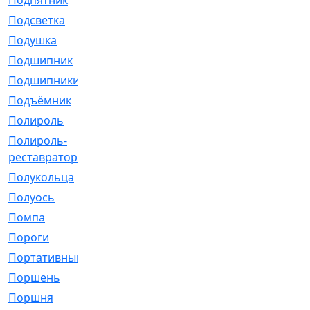
Подпятник
[1]
Подсветка
[1]
Подушка
[1540]
Подшипник
[1825]
Подшипники
[106]
Подъёмник
[1]
Полироль
[1]
Полироль-
[1]
реставратор
Полукольца
[107]
Полуось
[43]
Помпа
[537]
Пороги
[1]
Портативный
[1]
Поршень
[5]
Поршня
[833]