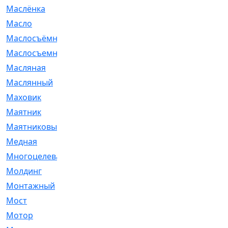
Маслёнка
[4]
Масло
[66]
Маслосъёмные
[480]
Маслосъемные
[26]
Масляная
[1]
Маслянный
[54]
Маховик
[6]
Маятник
[5]
Маятниковый
[13]
Медная
[2]
Многоцелевая
[1]
Молдинг
[14]
Монтажный
[1]
Мост
[10]
Мотор
[212]