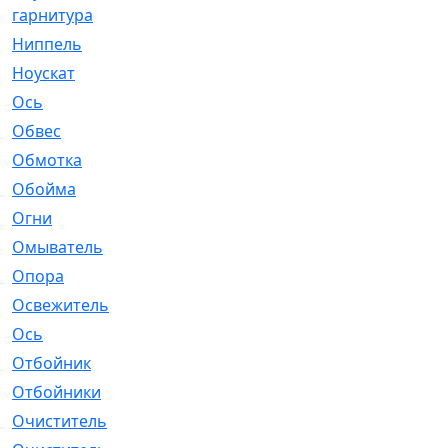
гарнитура
Ниппель
[1]
Ноускат
[53]
Оcь
[2]
Обвес
[3]
Обмотка
[4]
Обойма
[14]
Огни
[1]
Омыватель
[4]
Опора
[1]
Освежитель
[1]
Ось
[4]
Отбойник
[287]
Отбойники
[80]
Очиститель
[15]