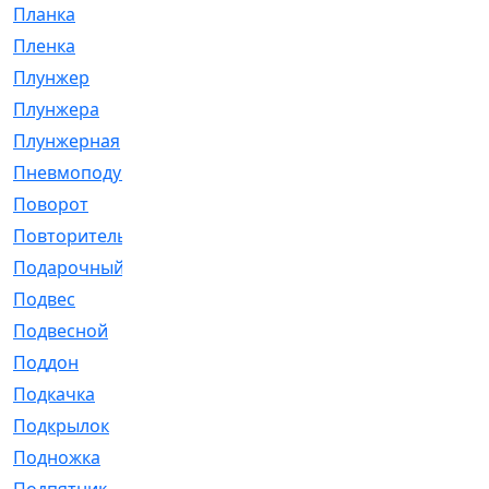
Планка
[21]
Пленка
[1]
Плунжер
[1]
Плунжера
[64]
Плунжерная
[91]
Пневмоподушка
[2]
Поворот
[12]
Повторитель
[86]
Подарочный
[3]
Подвес
[16]
Подвесной
[7]
Поддон
[18]
Подкачка
[5]
Подкрылок
[128]
Подножка
[16]