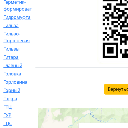
Герметик-
[3]
формирователь
Гидромуфта
[47]
Гильза
[56]
Гильзо-
[13]
Поршневая
Гильзы
[259]
Гитара
[7]
Главный
[29]
Головка
[28]
Горловина
[14]
Вернутьс
Горный
[1]
Гофра
[86]
ГТЦ
[96]
ГУР
[34]
ГЦC
[6]