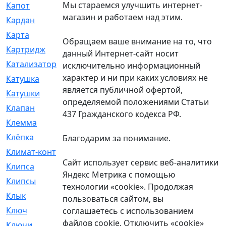
Мы стараемся улучшить интернет-
Капот
[144]
магазин и работаем над этим.
Кардан
[131]
Карта
[2]
Обращаем ваше внимание на то, что
Картридж
[250]
данный Интернет-сайт носит
Катализатор
[1]
исключительно информационный
характер и ни при каких условиях не
Катушка
[2]
является публичной офертой,
Катушки
[291]
определяемой положениями Статьи
Клапан
[375]
437 Гражданского кодекса РФ.
Клемма
[5]
Клёпка
[2]
Благодарим за понимание.
Климат-контроль
[3]
Сайт использует сервис веб-аналитики
Клипса
[21]
Яндекс Метрика с помощью
Клипсы
[321]
технологии «cookie». Продолжая
Клык
[4]
пользоваться сайтом, вы
Ключ
[2]
соглашаетесь с использованием
файлов cookie. Отключить «cookie»
Ключи
[3]