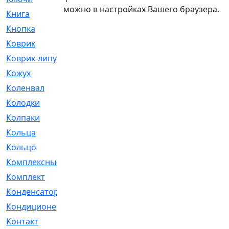
можно в настройках Вашего браузера.
Книга
[293]
Кнопка
[3]
Коврик
[1]
Коврик-липучка
[2]
Кожух
[4]
Коленвал
[38]
Колодки
[2151]
Колпаки
[5]
Кольца
[1164]
Кольцо
[272]
Комплексный
[1]
Комплект
[196]
Конденсатор
[1]
Кондиционер
[2]
Контакт
[3]