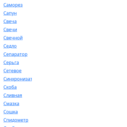
Саморез
[23]
Сапун
[33]
Свеча
[457]
Свечи
[272]
Свечной
[2]
Седло
[7]
Сепаратор
[6]
Серьга
[27]
Сетевое
[6]
Синхронизатор
[1]
Скоба
[4]
Сливная
[6]
Смазка
[24]
Сошка
[8]
Спидометр
[48]