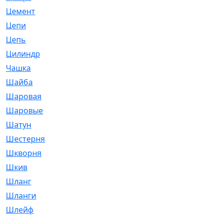
Цемент
[1]
Цепи
[314]
Цепь
[171]
Цилиндр
[55]
Чашка
[695]
Шайба
[37]
Шаровая
[900]
Шаровые
[1]
Шатун
[226]
Шестерня
[33]
Шкворня
[118]
Шкив
[129]
Шланг
[476]
Шланги
[36]
Шлейф
[70]