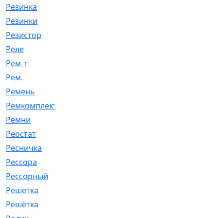
Резинка
[15]
Резинки
[6]
Резистор
[1]
Реле
[20]
Рем-т
[7]
Рем.
[2]
Ремень
[2060]
Ремкомплект
[1924]
Ремни
[21]
Реостат
[1]
Ресничка
[25]
Рессора
[51]
Рессорный
[107]
Решетка
[21]
Решётка
[101]