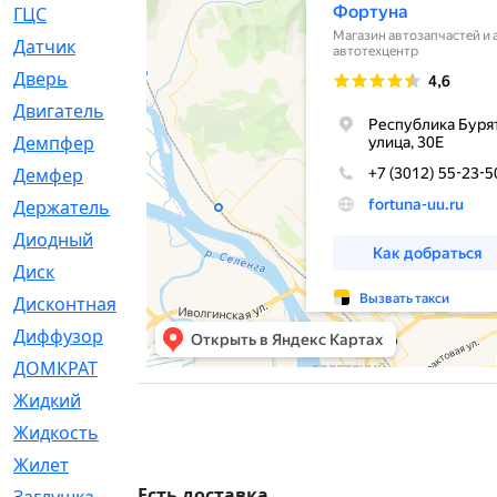
ГЦС
[74]
Датчик
[969]
Дверь
[249]
Двигатель
[64]
Демпфер
[2]
Демфер
[1]
Держатель
[5]
Диодный
[3]
Диск
[418]
Дисконтная
[1]
Диффузор
[1]
ДОМКРАТ
[1]
Жидкий
[5]
Жидкость
[80]
Жилет
[1]
Есть доставка