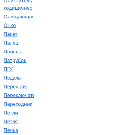
Очиститель-
[1]
кодиционер
Очищающая
[1]
Очко
[24]
Пакет
[1]
Палец
[4]
Панель
[61]
Патрубок
[248]
ПГУ
[2]
Педаль
[3]
Передняя
[22]
Переключатель
[36]
Переходник
[4]
Петли
[23]
Петля
[3]
Печка
[3]