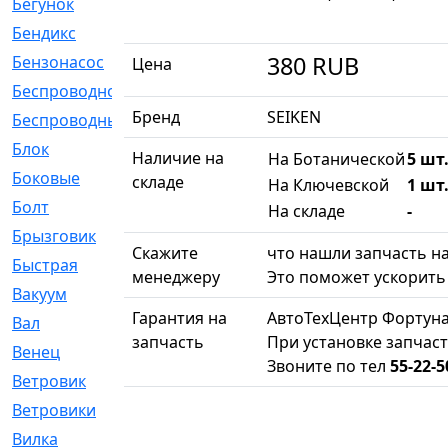
Бегунок
[21]
Бендикс
[26]
380
RUB
Бензонасос
[17]
Цена
Беспроводное
[2]
Бренд
SEIKEN
Беспроводные
[1]
Блок
[81]
Наличие на
На Ботанической
5 шт.
Боковые
[4]
складе
На Ключевской
1 шт.
Болт
[247]
На складе
-
Брызговик
[77]
Скажите
что нашли запчасть на
Быстрая
[2]
менеджеру
Это поможет ускорить 
Вакуум
[23]
Гарантия на
АвтоТехЦентр Фортуна
Вал
[194]
запчасть
При установке запчаст
Венец
[16]
Звоните по тел
55-22-5
Ветровик
[132]
Ветровики
[2]
Вилка
[15]