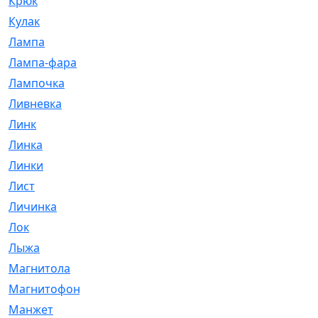
Крюк
[1]
Кулак
[9]
Лампа
[128]
Лампа-фара
[4]
Лампочка
[209]
Ливневка
[66]
Линк
[3]
Линка
[64]
Линки
[913]
Лист
[144]
Личинка
[3]
Лок
[1]
Лыжа
[23]
Магнитола
[11]
Магнитофон
[1]
Манжет
[194]