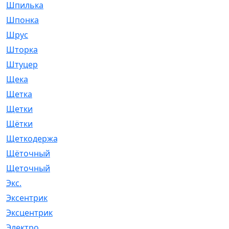
Шпилька
[215]
Шпонка
[19]
Шрус
[1107]
Шторка
[6]
Штуцер
[8]
Щека
[18]
Щетка
[31]
Щетки
[58]
Щётки
[124]
Щеткодержатель
[14]
Щёточный
[7]
Щеточный
[1]
Экс.
[4]
Эксентрик
[1]
Эксцентрик
[67]
Электро
[1]