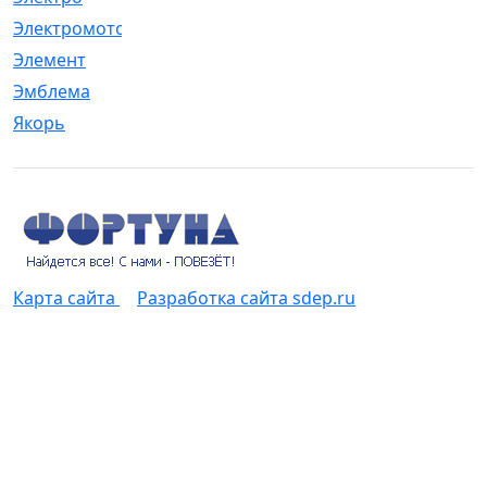
Электромотор
[1]
Элемент
[5]
Эмблема
[1]
Якорь
[4]
Карта сайта
Разработка сайта sdep.ru