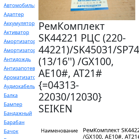
Автомобильный
[6]
Адаптер
[3]
РемКомплект
Аккумулятор
[2]
Активатор
[1]
SK44221 РЦС (220-
Амортизатор
[608]
44221)/SK45031/SP7
Амортизаторы
[21]
(13/16'') /GX100,
Антидождь
[1]
Антизапотеватель
[1]
AE10#, AT21#
Ароматизатор
[35]
{=04313-
Аудиокабель
[2]
22030/12030}
Балка
[58]
Бампер
[137]
SEIKEN
Бандажный
[6]
Барабан
[5]
РемКомплект SK44221
Наименование
Бачок
[40]
/GX100, AE10#, AT21