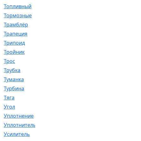
Топливный
[5]
Тормозные
[57]
Трамблёр
[54]
Трапеция
[2]
Трипоид
[16]
Тройник
[1]
Трос
[500]
Трубка
[39]
Туманка
[77]
Турбина
[69]
Тяга
[1264]
Угол
[2]
Уплотнение
[22]
Уплотнитель
[13]
Усилитель
[20]