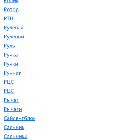
Ролик
[790]
Ротор
[2]
РТЦ
[475]
Рулевая
[974]
Рулевой
[585]
Руль
[12]
Ручка
[29]
Ручки
[3]
Ручник
[11]
РЦC
[12]
РЦС
[84]
Рычаг
[588]
Рычаги
[3]
Сайлентблок
[4208]
Сальник
[4340]
Сальники
[123]