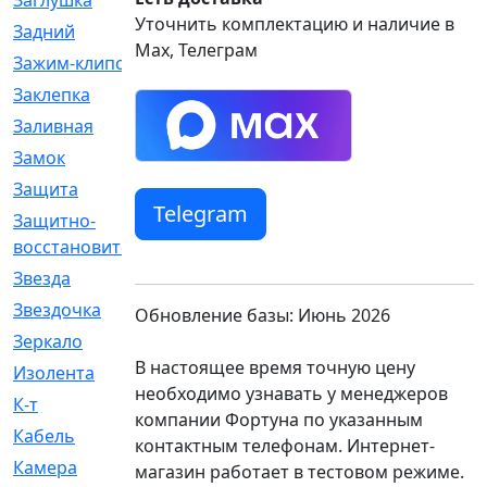
Заглушка
[21]
Уточнить комплектацию и наличие в
Задний
[528]
Max, Телеграм
Зажим-клипса
[1]
Заклепка
[1]
Заливная
[4]
Замок
[12]
Защита
[79]
Telegram
Защитно-
[4]
восстановительный
Звезда
[1]
Звездочка
[5]
Обновление базы: Июнь 2026
Зеркало
[369]
В настоящее время точную цену
Изолента
[1]
необходимо узнавать у менеджеров
К-т
[13]
компании Фортуна по указанным
Кабель
[50]
контактным телефонам. Интернет-
Камера
[4]
магазин работает в тестовом режиме.