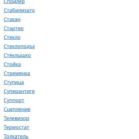
Спойлер
[29]
Стабилизатор
[596]
Стакан
[7]
Стартер
[176]
Стекло
[11]
Стеклоподъемник
[12]
Стёклышко
[20]
Стойка
[969]
Стремянка
[46]
Ступица
[775]
Суперантигель
[3]
Суппорт
[198]
Сцепление
[1]
Телевизор
[13]
Термостат
[323]
Толкатель
[4]