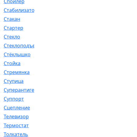
Спойлер
[29]
Стабилизатор
[596]
Стакан
[7]
Стартер
[176]
Стекло
[11]
Стеклоподъемник
[12]
Стёклышко
[20]
Стойка
[969]
Стремянка
[46]
Ступица
[775]
Суперантигель
[3]
Суппорт
[198]
Сцепление
[1]
Телевизор
[13]
Термостат
[323]
Толкатель
[4]