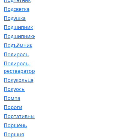
Подпятник
[1]
Подсветка
[1]
Подушка
[1540]
Подшипник
[1825]
Подшипники
[106]
Подъёмник
[1]
Полироль
[1]
Полироль-
[1]
реставратор
Полукольца
[107]
Полуось
[43]
Помпа
[537]
Пороги
[1]
Портативный
[1]
Поршень
[5]
Поршня
[833]