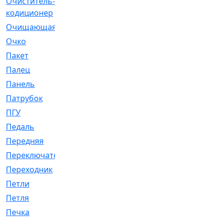
Очиститель-
[1]
кодиционер
Очищающая
[1]
Очко
[24]
Пакет
[1]
Палец
[4]
Панель
[61]
Патрубок
[248]
ПГУ
[2]
Педаль
[3]
Передняя
[22]
Переключатель
[36]
Переходник
[4]
Петли
[23]
Петля
[3]
Печка
[3]