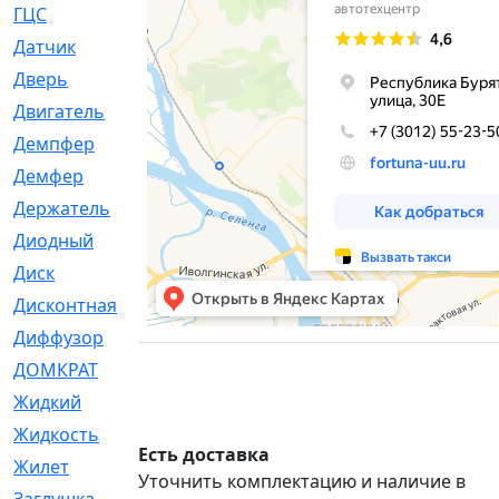
ГЦС
[74]
Датчик
[969]
Дверь
[249]
Двигатель
[64]
Демпфер
[2]
Демфер
[1]
Держатель
[5]
Диодный
[3]
Диск
[418]
Дисконтная
[1]
Диффузор
[1]
ДОМКРАТ
[1]
Жидкий
[5]
Жидкость
[80]
Есть доставка
Жилет
[1]
Уточнить комплектацию и наличие в