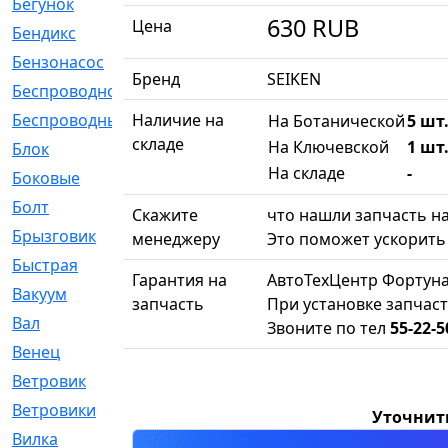
Бегунок
[21]
630
RUB
Цена
Бендикс
[26]
Бензонасос
[17]
Бренд
SEIKEN
Беспроводное
[2]
Беспроводные
Наличие на
[1]
На Ботанической
5 шт.
складе
На Ключевской
1 шт.
Блок
[81]
На складе
-
Боковые
[4]
Болт
[247]
Скажите
что нашли запчасть на
Брызговик
[77]
менеджеру
Это поможет ускорить 
Быстрая
[2]
Гарантия на
АвтоТехЦентр Фортуна
Вакуум
[23]
запчасть
При установке запчаст
Вал
[194]
Звоните по тел
55-22-5
Венец
[16]
Ветровик
[132]
Ветровики
[2]
Уточнит
Вилка
[15]