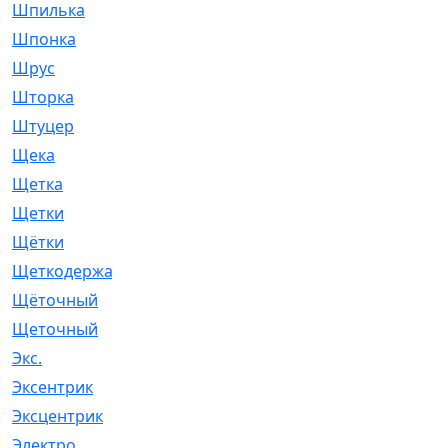
Шпилька
[215]
Шпонка
[19]
Шрус
[1107]
Шторка
[6]
Штуцер
[8]
Щека
[18]
Щетка
[31]
Щетки
[58]
Щётки
[124]
Щеткодержатель
[14]
Щёточный
[7]
Щеточный
[1]
Экс.
[4]
Эксентрик
[1]
Эксцентрик
[67]
Электро
[1]