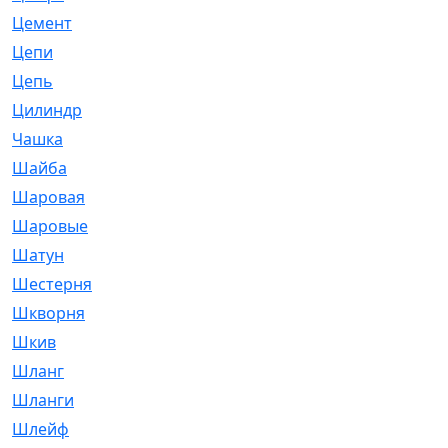
Цемент
[1]
Цепи
[314]
Цепь
[171]
Цилиндр
[55]
Чашка
[695]
Шайба
[37]
Шаровая
[900]
Шаровые
[1]
Шатун
[226]
Шестерня
[33]
Шкворня
[118]
Шкив
[129]
Шланг
[476]
Шланги
[36]
Шлейф
[70]