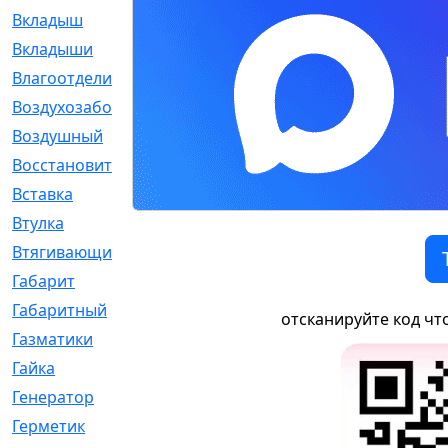
Вкладыш
[41]
Вкладыши
[1131]
Влагоотделитель
[2]
Воздухозаборник
[2]
Воздушный
[1]
Восстановительный
[1]
Вставка
[168]
Втулка
[1875]
Втягивающий
[22]
Габарит
[286]
Габаритный
[6]
отсканируйте код чт
Газматики
[117]
Гайка
[104]
Генератор
[148]
Герметик
[15]