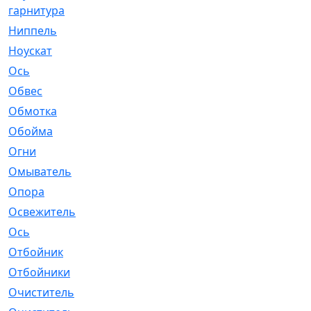
гарнитура
Ниппель
[1]
Ноускат
[53]
Оcь
[2]
Обвес
[3]
Обмотка
[4]
Обойма
[14]
Огни
[1]
Омыватель
[4]
Опора
[1]
Освежитель
[1]
Ось
[4]
Отбойник
[287]
Отбойники
[80]
Очиститель
[15]