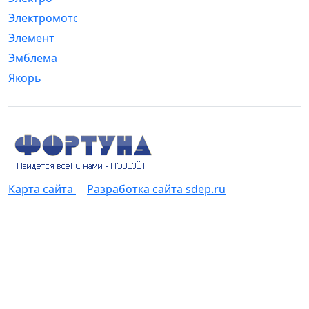
Электромотор
[1]
Элемент
[5]
Эмблема
[1]
Якорь
[4]
Карта сайта
Разработка сайта sdep.ru