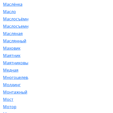
Маслёнка
[4]
Масло
[66]
Маслосъёмные
[480]
Маслосъемные
[26]
Масляная
[1]
Маслянный
[54]
Маховик
[6]
Маятник
[5]
Маятниковый
[13]
Медная
[2]
Многоцелевая
[1]
Молдинг
[14]
Монтажный
[1]
Мост
[10]
Мотор
[212]