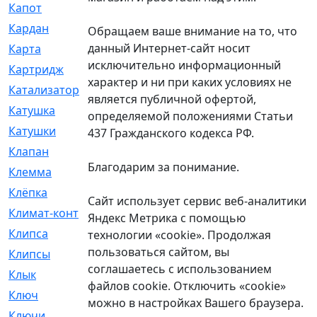
Капот
[144]
Кардан
[131]
Обращаем ваше внимание на то, что
данный Интернет-сайт носит
Карта
[2]
исключительно информационный
Картридж
[250]
характер и ни при каких условиях не
Катализатор
[1]
является публичной офертой,
Катушка
[2]
определяемой положениями Статьи
Катушки
[291]
437 Гражданского кодекса РФ.
Клапан
[375]
Благодарим за понимание.
Клемма
[5]
Клёпка
[2]
Сайт использует сервис веб-аналитики
Климат-контроль
[3]
Яндекс Метрика с помощью
Клипса
[21]
технологии «cookie». Продолжая
пользоваться сайтом, вы
Клипсы
[321]
соглашаетесь с использованием
Клык
[4]
файлов cookie. Отключить «cookie»
Ключ
[2]
можно в настройках Вашего браузера.
Ключи
[3]