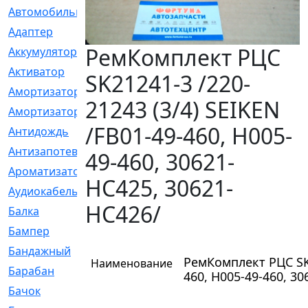
Автомобильный
[6]
Адаптер
[3]
РемКомплект РЦС
Аккумулятор
[2]
Активатор
[1]
SK21241-3 /220-
Амортизатор
[608]
21243 (3/4) SEIKEN
Амортизаторы
[21]
/FB01-49-460, H005-
Антидождь
[1]
Антизапотеватель
[1]
49-460, 30621-
Ароматизатор
[35]
HC425, 30621-
Аудиокабель
[2]
HC426/
Балка
[58]
Бампер
[137]
Бандажный
[6]
РемКомплект РЦС SK2
Наименование
Барабан
[5]
460, H005-49-460, 3
Бачок
[40]