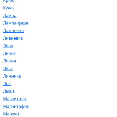
Крюк
[1]
Кулак
[9]
Лампа
[128]
Лампа-фара
[4]
Лампочка
[209]
Ливневка
[66]
Линк
[3]
Линка
[64]
Линки
[913]
Лист
[144]
Личинка
[3]
Лок
[1]
Лыжа
[23]
Магнитола
[11]
Магнитофон
[1]
Манжет
[194]