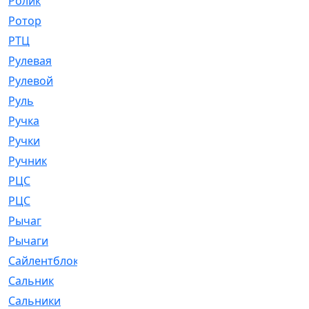
Ролик
[790]
Ротор
[2]
РТЦ
[475]
Рулевая
[974]
Рулевой
[585]
Руль
[12]
Ручка
[29]
Ручки
[3]
Ручник
[11]
РЦC
[12]
РЦС
[84]
Рычаг
[588]
Рычаги
[3]
Сайлентблок
[4208]
Сальник
[4340]
Сальники
[123]