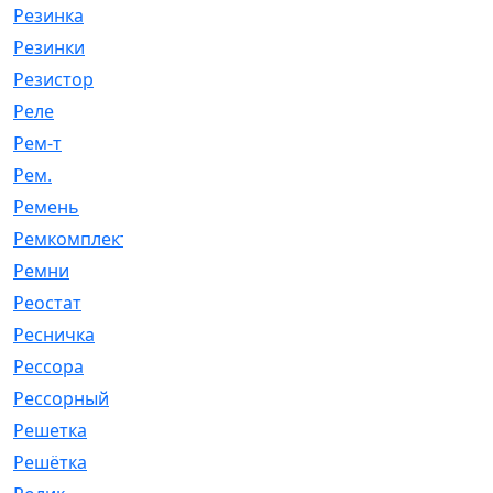
Резинка
[15]
Резинки
[6]
Резистор
[1]
Реле
[20]
Рем-т
[7]
Рем.
[2]
Ремень
[2060]
Ремкомплект
[1924]
Ремни
[21]
Реостат
[1]
Ресничка
[25]
Рессора
[51]
Рессорный
[107]
Решетка
[21]
Решётка
[101]