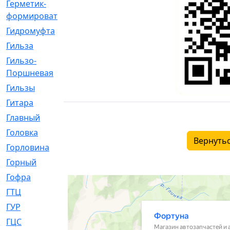
Герметик-
[3]
формирователь
Гидромуфта
[47]
Гильза
[56]
Гильзо-
[13]
Поршневая
Гильзы
[259]
Гитара
[7]
Главный
[29]
Головка
[28]
Вернутьс
Горловина
[14]
Горный
[1]
Гофра
[86]
ГТЦ
[96]
ГУР
[34]
ГЦC
[6]