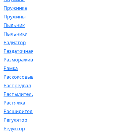
Пружинка
[1]
Пружины
[326]
Пыльник
[1202]
Пыльники
[5]
Радиатор
[916]
Раздаточная
[1]
Размораживатель
[1]
Рамка
[29]
Раскоксовывание
[4]
Распредвал
[41]
Распылители
[226]
Растяжка
[1]
Расширительный
[9]
Регулятор
[5]
Редуктор
[17]