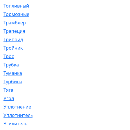
Топливный
[5]
Тормозные
[57]
Трамблёр
[54]
Трапеция
[2]
Трипоид
[16]
Тройник
[1]
Трос
[500]
Трубка
[39]
Туманка
[77]
Турбина
[69]
Тяга
[1264]
Угол
[2]
Уплотнение
[22]
Уплотнитель
[13]
Усилитель
[20]