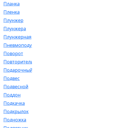
Планка
[21]
Пленка
[1]
Плунжер
[1]
Плунжера
[64]
Плунжерная
[91]
Пневмоподушка
[2]
Поворот
[12]
Повторитель
[86]
Подарочный
[3]
Подвес
[16]
Подвесной
[7]
Поддон
[18]
Подкачка
[5]
Подкрылок
[128]
Подножка
[16]