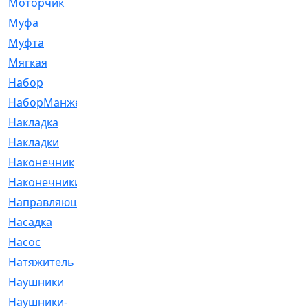
Моторчик
[6]
Муфа
[1]
Муфта
[9]
Мягкая
[3]
Набор
[6]
НаборМанжетГТЦ
[33]
Накладка
[51]
Накладки
[1]
Наконечник
[743]
Наконечники
[119]
Направляющая
[43]
Насадка
[16]
Насос
[356]
Натяжитель
[125]
Наушники
[8]
Наушники-
[2]