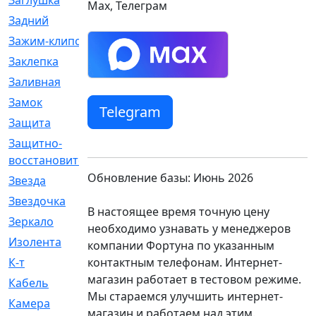
Заглушка
[21]
Max, Телеграм
Задний
[528]
Зажим-клипса
[1]
Заклепка
[1]
Заливная
[4]
Замок
[12]
Telegram
Защита
[79]
Защитно-
[4]
восстановительный
Обновление базы: Июнь 2026
Звезда
[1]
Звездочка
[5]
В настоящее время точную цену
Зеркало
[369]
необходимо узнавать у менеджеров
Изолента
[1]
компании Фортуна по указанным
контактным телефонам. Интернет-
К-т
[13]
магазин работает в тестовом режиме.
Кабель
[50]
Мы стараемся улучшить интернет-
Камера
[4]
магазин и работаем над этим.