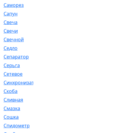
Саморез
[23]
Сапун
[33]
Свеча
[457]
Свечи
[272]
Свечной
[2]
Седло
[7]
Сепаратор
[6]
Серьга
[27]
Сетевое
[6]
Синхронизатор
[1]
Скоба
[4]
Сливная
[6]
Смазка
[24]
Сошка
[8]
Спидометр
[48]