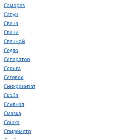
Саморез
[23]
Сапун
[33]
Свеча
[457]
Свечи
[272]
Свечной
[2]
Седло
[7]
Сепаратор
[6]
Серьга
[27]
Сетевое
[6]
Синхронизатор
[1]
Скоба
[4]
Сливная
[6]
Смазка
[24]
Сошка
[8]
Спидометр
[48]