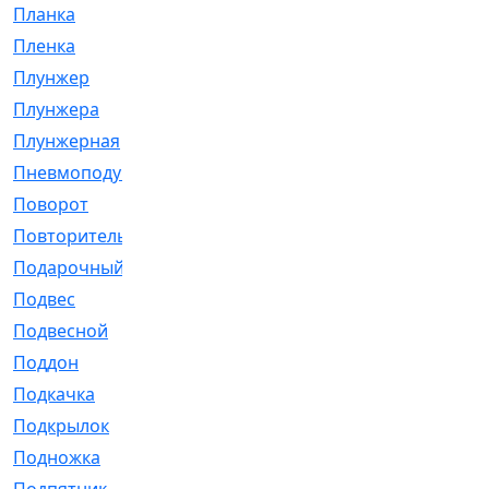
Планка
[21]
Пленка
[1]
Плунжер
[1]
Плунжера
[64]
Плунжерная
[91]
Пневмоподушка
[2]
Поворот
[12]
Повторитель
[86]
Подарочный
[3]
Подвес
[16]
Подвесной
[7]
Поддон
[18]
Подкачка
[5]
Подкрылок
[128]
Подножка
[16]