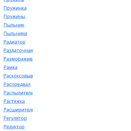
Пружинка
[1]
Пружины
[326]
Пыльник
[1202]
Пыльники
[5]
Радиатор
[916]
Раздаточная
[1]
Размораживатель
[1]
Рамка
[29]
Раскоксовывание
[4]
Распредвал
[41]
Распылители
[226]
Растяжка
[1]
Расширительный
[9]
Регулятор
[5]
Редуктор
[17]