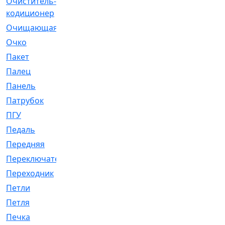
Очиститель-
[1]
кодиционер
Очищающая
[1]
Очко
[24]
Пакет
[1]
Палец
[4]
Панель
[61]
Патрубок
[248]
ПГУ
[2]
Педаль
[3]
Передняя
[22]
Переключатель
[36]
Переходник
[4]
Петли
[23]
Петля
[3]
Печка
[3]