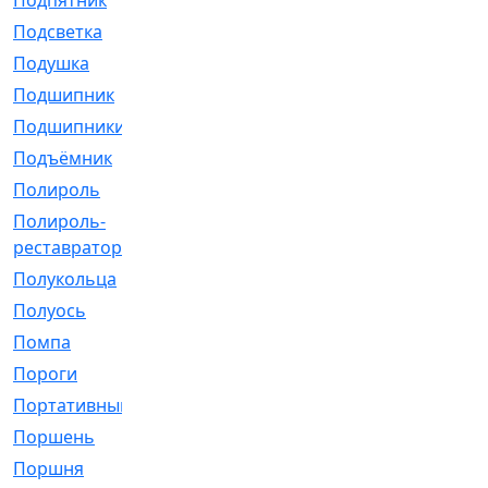
Подпятник
[1]
Подсветка
[1]
Подушка
[1540]
Подшипник
[1825]
Подшипники
[106]
Подъёмник
[1]
Полироль
[1]
Полироль-
[1]
реставратор
Полукольца
[107]
Полуось
[43]
Помпа
[537]
Пороги
[1]
Портативный
[1]
Поршень
[5]
Поршня
[833]