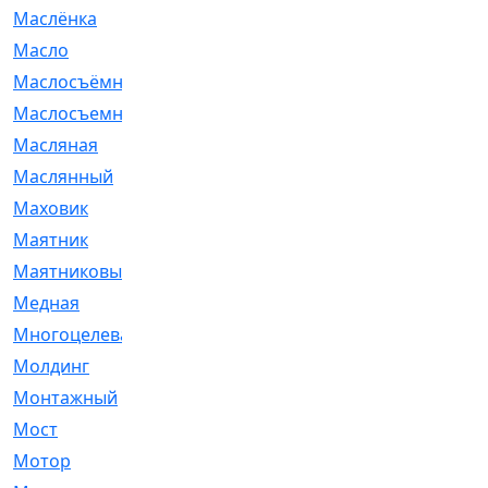
Маслёнка
[4]
Масло
[66]
Маслосъёмные
[480]
Маслосъемные
[26]
Масляная
[1]
Маслянный
[54]
Маховик
[6]
Маятник
[5]
Маятниковый
[13]
Медная
[2]
Многоцелевая
[1]
Молдинг
[14]
Монтажный
[1]
Мост
[10]
Мотор
[212]