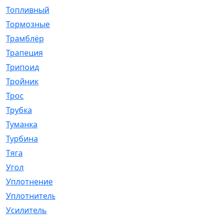
Топливный
[5]
Тормозные
[57]
Трамблёр
[54]
Трапеция
[2]
Трипоид
[16]
Тройник
[1]
Трос
[500]
Трубка
[39]
Туманка
[77]
Турбина
[69]
Тяга
[1264]
Угол
[2]
Уплотнение
[22]
Уплотнитель
[13]
Усилитель
[20]