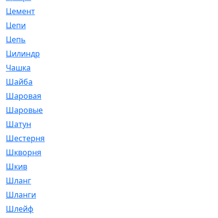
Цемент
[1]
Цепи
[314]
Цепь
[171]
Цилиндр
[55]
Чашка
[695]
Шайба
[37]
Шаровая
[900]
Шаровые
[1]
Шатун
[226]
Шестерня
[33]
Шкворня
[118]
Шкив
[129]
Шланг
[476]
Шланги
[36]
Шлейф
[70]