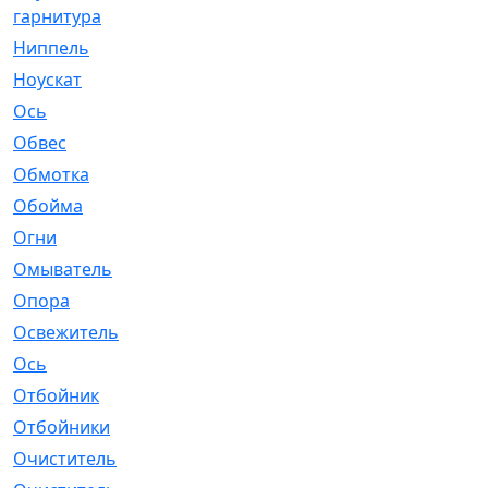
гарнитура
Ниппель
[1]
Ноускат
[53]
Оcь
[2]
Обвес
[3]
Обмотка
[4]
Обойма
[14]
Огни
[1]
Омыватель
[4]
Опора
[1]
Освежитель
[1]
Ось
[4]
Отбойник
[287]
Отбойники
[80]
Очиститель
[15]