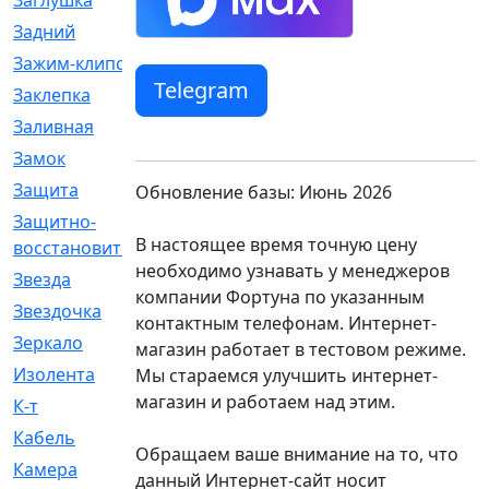
Заглушка
[21]
Задний
[528]
Зажим-клипса
[1]
Telegram
Заклепка
[1]
Заливная
[4]
Замок
[12]
Защита
[79]
Обновление базы: Июнь 2026
Защитно-
[4]
В настоящее время точную цену
восстановительный
необходимо узнавать у менеджеров
Звезда
[1]
компании Фортуна по указанным
Звездочка
[5]
контактным телефонам. Интернет-
Зеркало
[369]
магазин работает в тестовом режиме.
Изолента
[1]
Мы стараемся улучшить интернет-
магазин и работаем над этим.
К-т
[13]
Кабель
[50]
Обращаем ваше внимание на то, что
Камера
[4]
данный Интернет-сайт носит