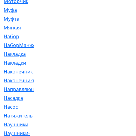
Моторчик
[6]
Муфа
[1]
Муфта
[9]
Мягкая
[3]
Набор
[6]
НаборМанжетГТЦ
[33]
Накладка
[51]
Накладки
[1]
Наконечник
[743]
Наконечники
[119]
Направляющая
[43]
Насадка
[16]
Насос
[356]
Натяжитель
[125]
Наушники
[8]
Наушники-
[2]