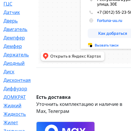
ГЦС
[74]
Датчик
[969]
Дверь
[249]
Двигатель
[64]
Демпфер
[2]
Демфер
[1]
Держатель
[5]
Диодный
[3]
Диск
[418]
Дисконтная
[1]
Диффузор
[1]
ДОМКРАТ
Есть доставка
[1]
Уточнить комплектацию и наличие в
Жидкий
[5]
Max, Телеграм
Жидкость
[80]
Жилет
[1]