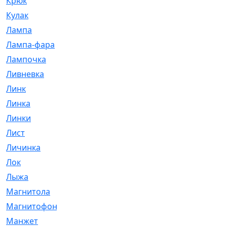
Крюк
[1]
Кулак
[9]
Лампа
[128]
Лампа-фара
[4]
Лампочка
[209]
Ливневка
[66]
Линк
[3]
Линка
[64]
Линки
[913]
Лист
[144]
Личинка
[3]
Лок
[1]
Лыжа
[23]
Магнитола
[11]
Магнитофон
[1]
Манжет
[194]