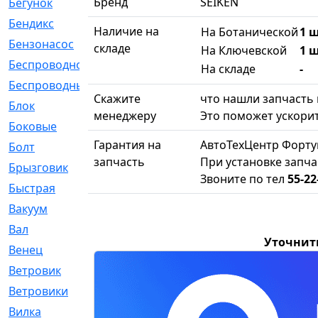
Бренд
SEIKEN
Бегунок
[21]
Бендикс
[26]
Наличие на
На Ботанической
1 ш
Бензонасос
[17]
складе
На Ключевской
1 ш
Беспроводное
[2]
На складе
-
Беспроводные
[1]
Скажите
что нашли запчасть 
Блок
[81]
менеджеру
Это поможет ускорит
Боковые
[4]
Гарантия на
АвтоТехЦентр Форту
Болт
[247]
запчасть
При установке запча
Брызговик
[77]
Звоните по тел
55-22
Быстрая
[2]
Вакуум
[23]
Вал
[194]
Уточнит
Венец
[16]
Ветровик
[132]
Ветровики
[2]
Вилка
[15]