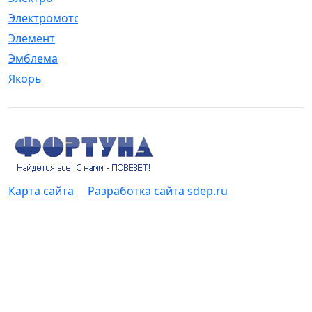
Электромотор
[1]
Элемент
[5]
Эмблема
[1]
Якорь
[4]
Карта сайта
Разработка сайта sdep.ru