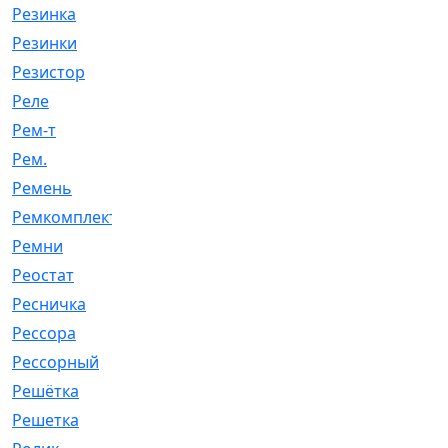
Резинка
[15]
Резинки
[6]
Резистор
[1]
Реле
[20]
Рем-т
[7]
Рем.
[2]
Ремень
[2060]
Ремкомплект
[1924]
Ремни
[21]
Реостат
[1]
Ресничка
[25]
Рессора
[51]
Рессорный
[107]
Решётка
[101]
Решетка
[21]