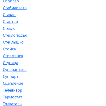
Спойлер
[29]
Стабилизатор
[596]
Стакан
[7]
Стартер
[176]
Стекло
[11]
Стеклоподъемник
[12]
Стёклышко
[20]
Стойка
[969]
Стремянка
[46]
Ступица
[775]
Суперантигель
[3]
Суппорт
[198]
Сцепление
[1]
Телевизор
[13]
Термостат
[323]
Толкатель
[4]