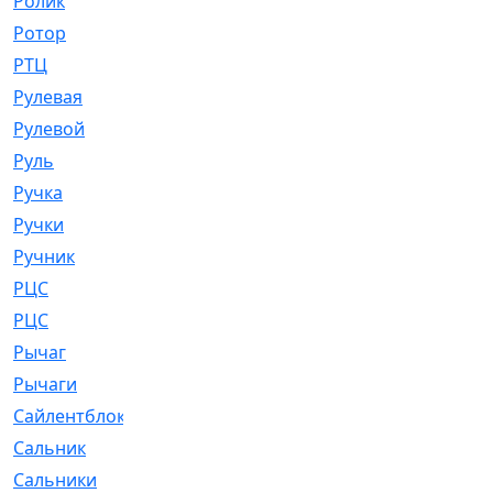
Ролик
[790]
Ротор
[2]
РТЦ
[475]
Рулевая
[974]
Рулевой
[585]
Руль
[12]
Ручка
[29]
Ручки
[3]
Ручник
[11]
РЦC
[12]
РЦС
[84]
Рычаг
[588]
Рычаги
[3]
Сайлентблок
[4208]
Сальник
[4340]
Сальники
[123]