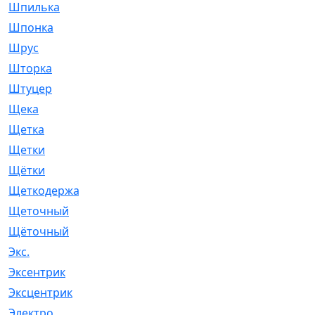
Шпилька
[215]
Шпонка
[19]
Шрус
[1107]
Шторка
[6]
Штуцер
[8]
Щека
[18]
Щетка
[31]
Щетки
[58]
Щётки
[124]
Щеткодержатель
[14]
Щеточный
[1]
Щёточный
[7]
Экс.
[4]
Эксентрик
[1]
Эксцентрик
[67]
Электро
[1]