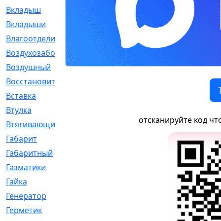
Вкладыш
[41]
Вкладыши
[1131]
Влагоотделитель
[2]
Воздухозаборник
[2]
Воздушный
[1]
Восстановительный
[1]
Вставка
[168]
Втулка
[1875]
отсканируйте код чт
Втягивающий
[22]
Габарит
[286]
Габаритный
[6]
Газматики
[117]
Гайка
[104]
Генератор
[148]
Герметик
[15]