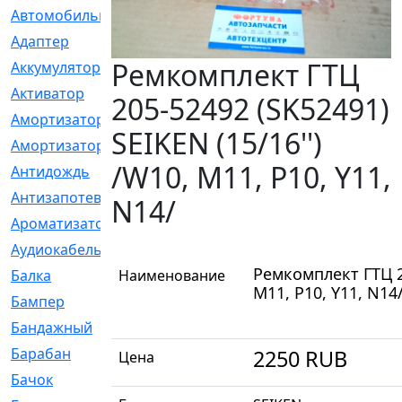
Автомобильный
[6]
Адаптер
[3]
Ремкомплект ГТЦ
Аккумулятор
[2]
Активатор
[1]
205-52492 (SK52491)
Амортизатор
[608]
SEIKEN (15/16'')
Амортизаторы
[21]
/W10, M11, P10, Y11,
Антидождь
[1]
Антизапотеватель
[1]
N14/
Ароматизатор
[35]
Аудиокабель
[2]
Ремкомплект ГТЦ 20
Балка
Наименование
[58]
M11, P10, Y11, N14
Бампер
[137]
Бандажный
[6]
Барабан
[5]
2250
RUB
Цена
Бачок
[40]