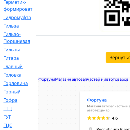
Герметик-
[3]
формирователь
Гидромуфта
[47]
Гильза
[56]
Гильзо-
[13]
Поршневая
Гильзы
[259]
Вернутьс
Гитара
[7]
Главный
[29]
Головка
[28]
Горловина
[14]
Горный
[1]
Гофра
[86]
ГТЦ
[96]
ГУР
[34]
ГЦC
[6]