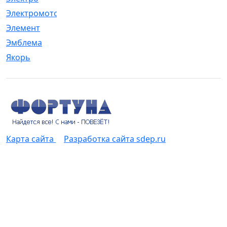
Электромотор
[1]
Элемент
[5]
Эмблема
[1]
Якорь
[4]
Карта сайта
Разработка сайта sdep.ru