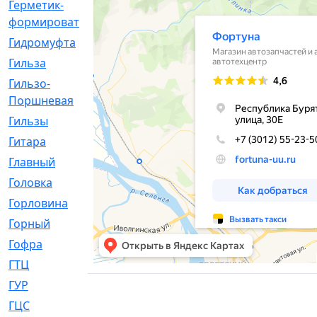
Герметик-
[3]
формирователь
Гидромуфта
[47]
Гильза
[56]
Гильзо-
[13]
Поршневая
Гильзы
[259]
Гитара
[7]
Главный
[29]
Головка
[28]
Горловина
[14]
Горный
[1]
Гофра
[86]
ГТЦ
[96]
ГУР
[34]
ГЦC
[6]