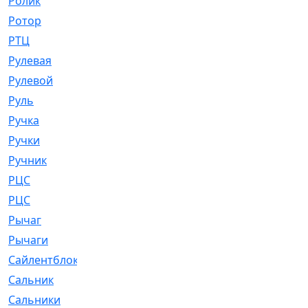
Ролик
[790]
Ротор
[2]
РТЦ
[475]
Рулевая
[974]
Рулевой
[585]
Руль
[12]
Ручка
[29]
Ручки
[3]
Ручник
[11]
РЦC
[12]
РЦС
[84]
Рычаг
[588]
Рычаги
[3]
Сайлентблок
[4208]
Сальник
[4340]
Сальники
[123]