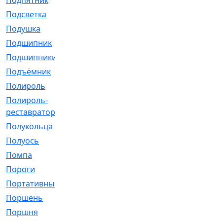
Подпятник
[1]
Подсветка
[1]
Подушка
[1540]
Подшипник
[1825]
Подшипники
[106]
Подъёмник
[1]
Полироль
[1]
Полироль-
[1]
реставратор
Полукольца
[107]
Полуось
[43]
Помпа
[537]
Пороги
[1]
Портативный
[1]
Поршень
[5]
Поршня
[833]