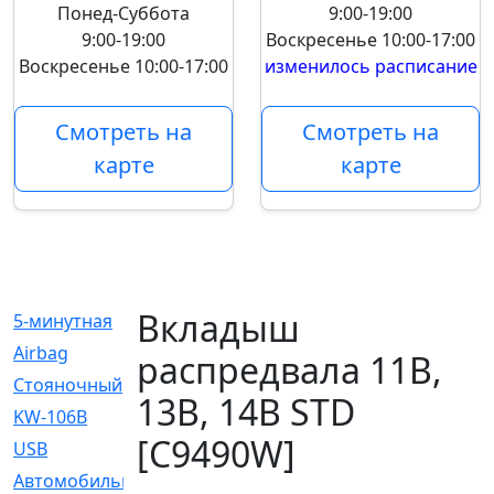
Понед-Суббота
9:00-19:00
9:00-19:00
Воскресенье
10:00-17:00
Воскресенье
10:00-17:00
изменилось расписание
Смотреть на
Смотреть на
карте
карте
Вкладыш
5-минутная
[1]
Airbag
[18]
распредвала 11B,
Cтояночный
[1]
13B, 14B STD
KW-106B
[0]
[C9490W]
USB
[6]
Автомобильное
[6]