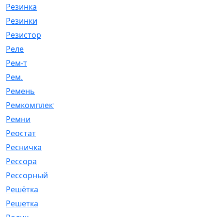
Резинка
[15]
Резинки
[6]
Резистор
[1]
Реле
[20]
Рем-т
[7]
Рем.
[2]
Ремень
[2060]
Ремкомплект
[1924]
Ремни
[21]
Реостат
[1]
Ресничка
[25]
Рессора
[51]
Рессорный
[107]
Решётка
[101]
Решетка
[21]