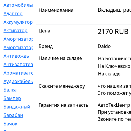
Автомобильный
[6]
Вкладыш рас
Наименование
Адаптер
[3]
Аккумулятор
[2]
2170
RUB
Активатор
[1]
Цена
Амортизатор
[608]
Бренд
Daido
Амортизаторы
[21]
Антидождь
[1]
Наличие на складе
На Ботаничес
Антизапотеватель
[1]
На Ключевско
Ароматизатор
[35]
На складе
Аудиокабель
[2]
Скажите менеджеру
что нашли зап
Балка
[58]
Это поможет у
Бампер
[137]
Гарантия на запчасть
АвтоТехЦентр
Бандажный
[6]
При установке
Барабан
[5]
Звоните по т
Бачок
[40]