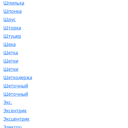
Шпилька
[215]
Шпонка
[19]
Шрус
[1107]
Шторка
[6]
Штуцер
[8]
Щека
[18]
Щетка
[31]
Щетки
[58]
Щётки
[124]
Щеткодержатель
[14]
Щеточный
[1]
Щёточный
[7]
Экс.
[4]
Эксентрик
[1]
Эксцентрик
[67]
Электро
[1]