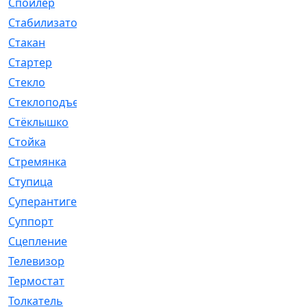
Спойлер
[29]
Стабилизатор
[596]
Стакан
[7]
Стартер
[176]
Стекло
[11]
Стеклоподъемник
[12]
Стёклышко
[20]
Стойка
[969]
Стремянка
[46]
Ступица
[775]
Суперантигель
[3]
Суппорт
[198]
Сцепление
[1]
Телевизор
[13]
Термостат
[323]
Толкатель
[4]