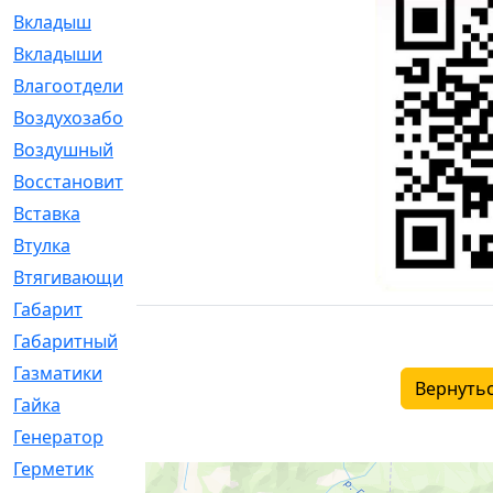
Вкладыш
[41]
Вкладыши
[1131]
Влагоотделитель
[2]
Воздухозаборник
[2]
Воздушный
[1]
Восстановительный
[1]
Вставка
[168]
Втулка
[1875]
Втягивающий
[22]
Габарит
[286]
Габаритный
[6]
Газматики
[117]
Вернутьс
Гайка
[104]
Генератор
[148]
Герметик
[15]