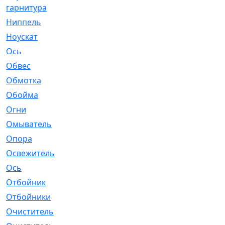
гарнитура
Ниппель
[1]
Ноускат
[53]
Оcь
[2]
Обвес
[3]
Обмотка
[4]
Обойма
[14]
Огни
[1]
Омыватель
[4]
Опора
[1]
Освежитель
[1]
Ось
[4]
Отбойник
[287]
Отбойники
[80]
Очиститель
[15]