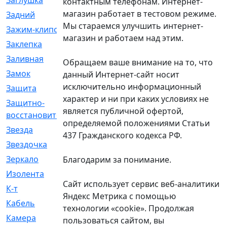
Заглушка
[21]
контактным телефонам. Интернет-
магазин работает в тестовом режиме.
Задний
[528]
Мы стараемся улучшить интернет-
Зажим-клипса
[1]
магазин и работаем над этим.
Заклепка
[1]
Заливная
[4]
Обращаем ваше внимание на то, что
Замок
[12]
данный Интернет-сайт носит
исключительно информационный
Защита
[79]
характер и ни при каких условиях не
Защитно-
[4]
является публичной офертой,
восстановительный
определяемой положениями Статьи
Звезда
[1]
437 Гражданского кодекса РФ.
Звездочка
[5]
Зеркало
[369]
Благодарим за понимание.
Изолента
[1]
Сайт использует сервис веб-аналитики
К-т
[13]
Яндекс Метрика с помощью
Кабель
[50]
технологии «cookie». Продолжая
Камера
[4]
пользоваться сайтом, вы