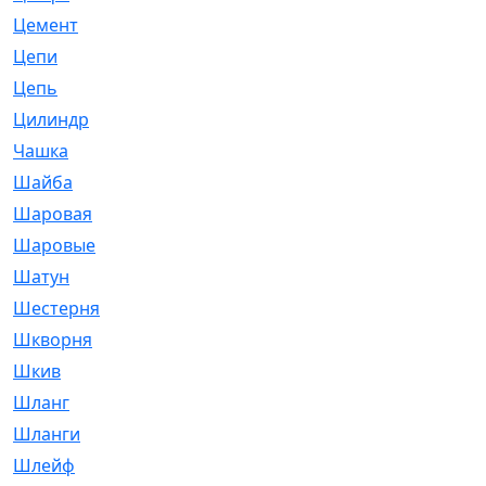
Цемент
[1]
Цепи
[314]
Цепь
[171]
Цилиндр
[55]
Чашка
[695]
Шайба
[37]
Шаровая
[900]
Шаровые
[1]
Шатун
[226]
Шестерня
[33]
Шкворня
[118]
Шкив
[129]
Шланг
[476]
Шланги
[36]
Шлейф
[70]