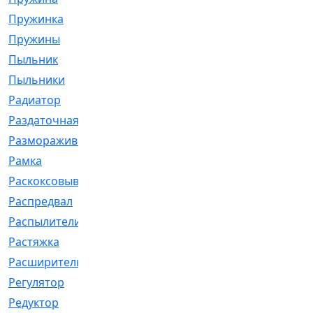
Пружинка
[1]
Пружины
[326]
Пыльник
[1202]
Пыльники
[5]
Радиатор
[916]
Раздаточная
[1]
Размораживатель
[1]
Рамка
[29]
Раскоксовывание
[4]
Распредвал
[41]
Распылители
[226]
Растяжка
[1]
Расширительный
[9]
Регулятор
[5]
Редуктор
[17]