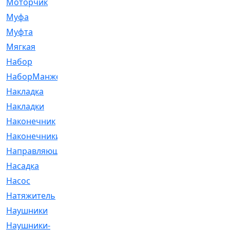
Моторчик
[6]
Муфа
[1]
Муфта
[9]
Мягкая
[3]
Набор
[6]
НаборМанжетГТЦ
[33]
Накладка
[51]
Накладки
[1]
Наконечник
[743]
Наконечники
[119]
Направляющая
[43]
Насадка
[16]
Насос
[356]
Натяжитель
[125]
Наушники
[8]
Наушники-
[2]