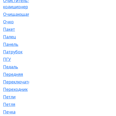
Очиститель-
[1]
кодиционер
Очищающая
[1]
Очко
[24]
Пакет
[1]
Палец
[4]
Панель
[61]
Патрубок
[248]
ПГУ
[2]
Педаль
[3]
Передняя
[22]
Переключатель
[36]
Переходник
[4]
Петли
[23]
Петля
[3]
Печка
[3]