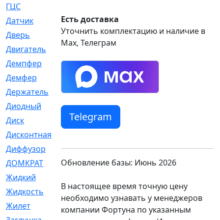
ГЦС
[74]
Есть доставка
Датчик
[969]
Уточнить комплектацию и наличие в
Дверь
[249]
Max, Телеграм
Двигатель
[64]
Демпфер
[2]
Демфер
[1]
Держатель
[5]
Диодный
[3]
Telegram
Диск
[418]
Дисконтная
[1]
Диффузор
[1]
Обновление базы: Июнь 2026
ДОМКРАТ
[1]
Жидкий
[5]
В настоящее время точную цену
Жидкость
[80]
необходимо узнавать у менеджеров
Жилет
[1]
компании Фортуна по указанным