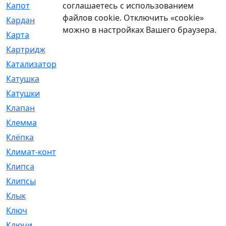
соглашаетесь с использованием
Капот
[144]
файлов cookie. Отключить «cookie»
Кардан
[131]
можно в настройках Вашего браузера.
Карта
[2]
Картридж
[250]
Катализатор
[1]
Катушка
[2]
Катушки
[291]
Клапан
[375]
Клемма
[5]
Клёпка
[2]
Климат-контроль
[3]
Клипса
[21]
Клипсы
[321]
Клык
[4]
Ключ
[2]
Ключи
[3]