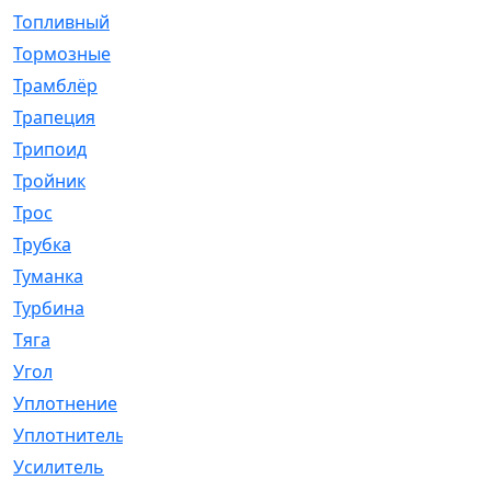
Топливный
[5]
Тормозные
[57]
Трамблёр
[54]
Трапеция
[2]
Трипоид
[16]
Тройник
[1]
Трос
[500]
Трубка
[39]
Туманка
[77]
Турбина
[69]
Тяга
[1264]
Угол
[2]
Уплотнение
[22]
Уплотнитель
[13]
Усилитель
[20]