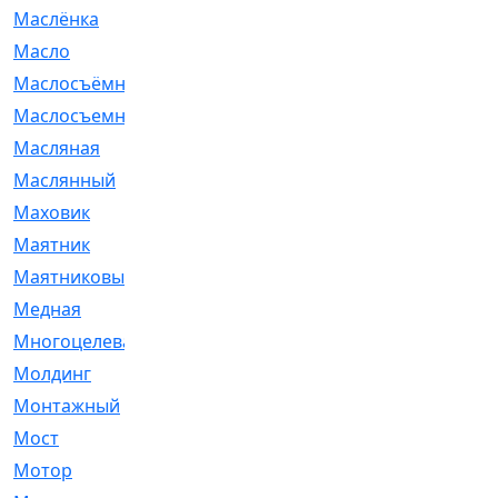
Маслёнка
[4]
Масло
[66]
Маслосъёмные
[480]
Маслосъемные
[26]
Масляная
[1]
Маслянный
[54]
Маховик
[6]
Маятник
[5]
Маятниковый
[13]
Медная
[2]
Многоцелевая
[1]
Молдинг
[14]
Монтажный
[1]
Мост
[10]
Мотор
[212]