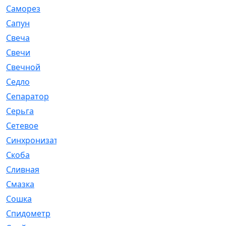
Саморез
[23]
Сапун
[33]
Свеча
[457]
Свечи
[272]
Свечной
[2]
Седло
[7]
Сепаратор
[6]
Серьга
[27]
Сетевое
[6]
Синхронизатор
[1]
Скоба
[4]
Сливная
[6]
Смазка
[24]
Сошка
[8]
Спидометр
[48]