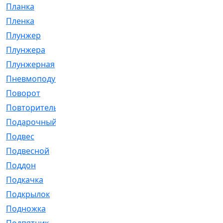
Планка
[21]
Пленка
[1]
Плунжер
[1]
Плунжера
[64]
Плунжерная
[91]
Пневмоподушка
[2]
Поворот
[12]
Повторитель
[86]
Подарочный
[3]
Подвес
[16]
Подвесной
[7]
Поддон
[18]
Подкачка
[5]
Подкрылок
[128]
Подножка
[16]