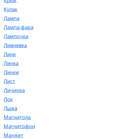
Крюк
[1]
Кулак
[9]
Лампа
[128]
Лампа-фара
[4]
Лампочка
[209]
Ливневка
[66]
Линк
[3]
Линка
[64]
Линки
[913]
Лист
[144]
Личинка
[3]
Лок
[1]
Лыжа
[23]
Магнитола
[11]
Магнитофон
[1]
Манжет
[194]