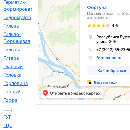
Герметик-
[3]
формирователь
Гидромуфта
[47]
Гильза
[56]
Гильзо-
[13]
Поршневая
Гильзы
[259]
Гитара
[7]
Главный
[29]
Головка
[28]
Горловина
[14]
Горный
[1]
Гофра
[86]
ГТЦ
[96]
ГУР
[34]
ГЦC
[6]