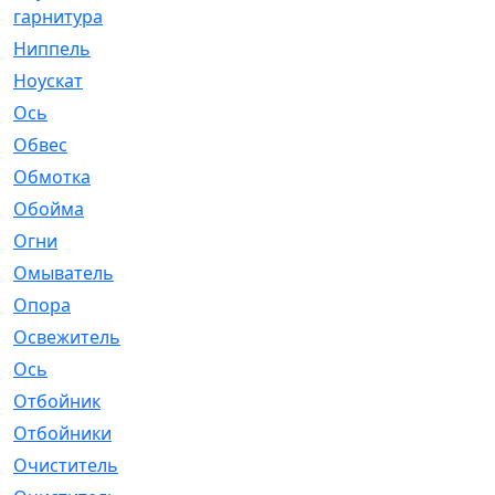
гарнитура
Ниппель
[1]
Ноускат
[53]
Оcь
[2]
Обвес
[3]
Обмотка
[4]
Обойма
[14]
Огни
[1]
Омыватель
[4]
Опора
[1]
Освежитель
[1]
Ось
[4]
Отбойник
[287]
Отбойники
[80]
Очиститель
[15]