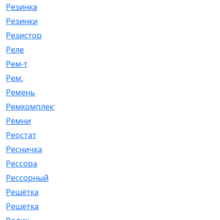
Резинка
[15]
Резинки
[6]
Резистор
[1]
Реле
[20]
Рем-т
[7]
Рем.
[2]
Ремень
[2060]
Ремкомплект
[1924]
Ремни
[21]
Реостат
[1]
Ресничка
[25]
Рессора
[51]
Рессорный
[107]
Решётка
[101]
Решетка
[21]