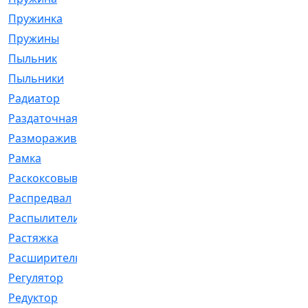
Пружинка
[1]
Пружины
[326]
Пыльник
[1202]
Пыльники
[5]
Радиатор
[916]
Раздаточная
[1]
Размораживатель
[1]
Рамка
[29]
Раскоксовывание
[4]
Распредвал
[41]
Распылители
[226]
Растяжка
[1]
Расширительный
[9]
Регулятор
[5]
Редуктор
[17]