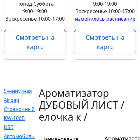
Понед-Суббота
9:00-19:00
9:00-19:00
Воскресенье
10:00-17:00
Воскресенье
10:00-17:00
изменилось расписание
Смотреть на
Смотреть на
карте
карте
Ароматизатор
5-минутная
[1]
Airbag
[18]
ДУБОВЫЙ ЛИСТ /
Cтояночный
[1]
елочка к /
KW-106B
[0]
USB
[6]
Автомобильное
[6]
Ароматизато
Наименование