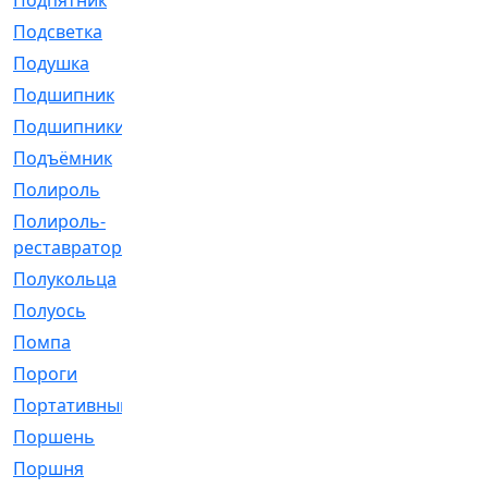
Подпятник
[1]
Подсветка
[1]
Подушка
[1540]
Подшипник
[1825]
Подшипники
[106]
Подъёмник
[1]
Полироль
[1]
Полироль-
[1]
реставратор
Полукольца
[107]
Полуось
[43]
Помпа
[537]
Пороги
[1]
Портативный
[1]
Поршень
[5]
Поршня
[833]