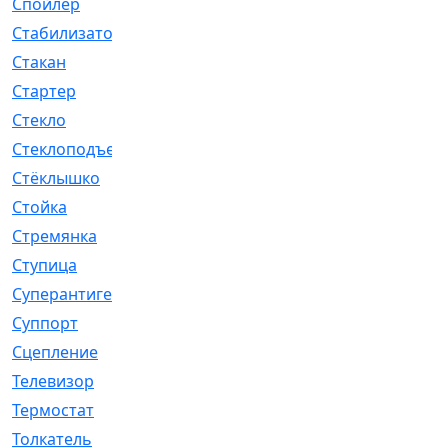
Спойлер
[29]
Стабилизатор
[596]
Стакан
[7]
Стартер
[176]
Стекло
[11]
Стеклоподъемник
[12]
Стёклышко
[20]
Стойка
[969]
Стремянка
[46]
Ступица
[775]
Суперантигель
[3]
Суппорт
[198]
Сцепление
[1]
Телевизор
[13]
Термостат
[323]
Толкатель
[4]