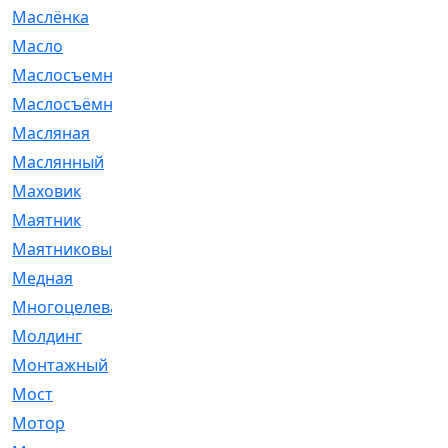
Маслёнка
[4]
Масло
[66]
Маслосъемные
[26]
Маслосъёмные
[480]
Масляная
[1]
Маслянный
[54]
Маховик
[6]
Маятник
[5]
Маятниковый
[13]
Медная
[2]
Многоцелевая
[1]
Молдинг
[14]
Монтажный
[1]
Мост
[10]
Мотор
[212]