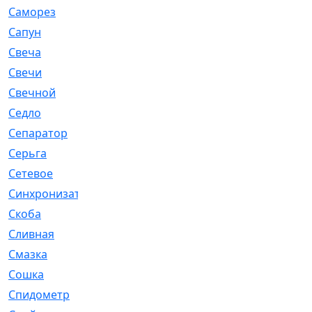
Саморез
[23]
Сапун
[33]
Свеча
[457]
Свечи
[272]
Свечной
[2]
Седло
[7]
Сепаратор
[6]
Серьга
[27]
Сетевое
[6]
Синхронизатор
[1]
Скоба
[4]
Сливная
[6]
Смазка
[24]
Сошка
[8]
Спидометр
[48]