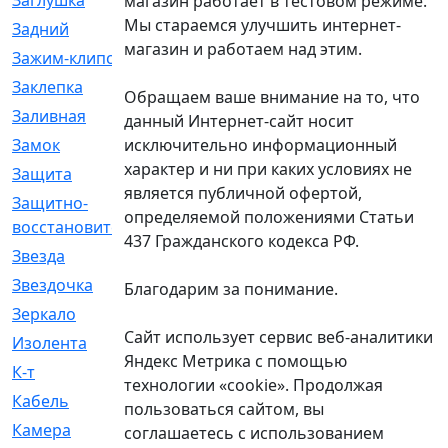
Заглушка
[21]
магазин работает в тестовом режиме.
Мы стараемся улучшить интернет-
Задний
[528]
магазин и работаем над этим.
Зажим-клипса
[1]
Заклепка
[1]
Обращаем ваше внимание на то, что
Заливная
[4]
данный Интернет-сайт носит
исключительно информационный
Замок
[12]
характер и ни при каких условиях не
Защита
[79]
является публичной офертой,
Защитно-
[4]
определяемой положениями Статьи
восстановительный
437 Гражданского кодекса РФ.
Звезда
[1]
Звездочка
[5]
Благодарим за понимание.
Зеркало
[369]
Сайт использует сервис веб-аналитики
Изолента
[1]
Яндекс Метрика с помощью
К-т
[13]
технологии «cookie». Продолжая
Кабель
[50]
пользоваться сайтом, вы
Камера
[4]
соглашаетесь с использованием