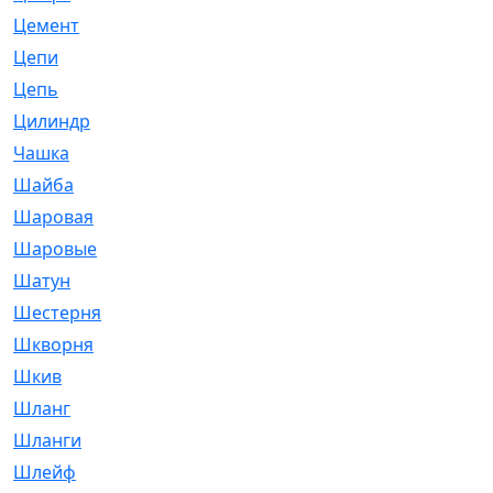
Цемент
[1]
Цепи
[314]
Цепь
[171]
Цилиндр
[55]
Чашка
[695]
Шайба
[37]
Шаровая
[900]
Шаровые
[1]
Шатун
[226]
Шестерня
[33]
Шкворня
[118]
Шкив
[129]
Шланг
[476]
Шланги
[36]
Шлейф
[70]