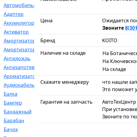
Автомобильный
[6]
Адаптер
[3]
Цена
Ожидается по
Аккумулятор
[2]
Звоните
8(30
Активатор
[1]
Бренд
KOITO
Амортизатор
[608]
Амортизаторы
[21]
Наличие на складе
На Ботаничес
Антидождь
[1]
На Ключевско
Антизапотеватель
[1]
На складе
Ароматизатор
[35]
Скажите менеджеру
что нашли зап
Аудиокабель
[2]
Это поможет у
Балка
[58]
Гарантия на запчасть
АвтоТехЦентр
Бампер
[137]
При установке
Бандажный
[6]
Звоните по т
Барабан
[5]
Бачок
[40]