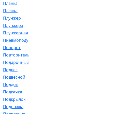
Планка
[21]
Пленка
[1]
Плунжер
[1]
Плунжера
[64]
Плунжерная
[91]
Пневмоподушка
[2]
Поворот
[12]
Повторитель
[86]
Подарочный
[3]
Подвес
[16]
Подвесной
[7]
Поддон
[18]
Подкачка
[5]
Подкрылок
[128]
Подножка
[16]