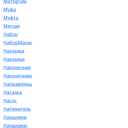
Моторчик
[6]
Муфа
[1]
Муфта
[9]
Мягкая
[3]
Набор
[6]
НаборМанжетГТЦ
[33]
Накладка
[51]
Накладки
[1]
Наконечник
[743]
Наконечники
[119]
Направляющая
[43]
Насадка
[16]
Насос
[356]
Натяжитель
[125]
Наушники
[8]
Наушники-
[2]