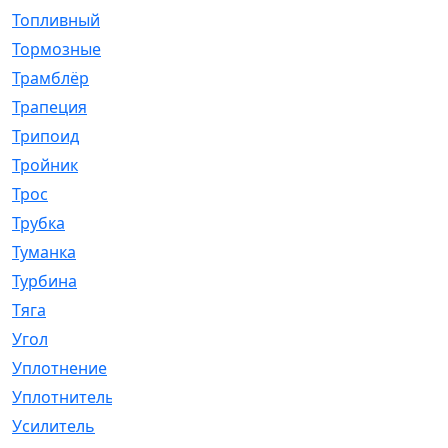
Топливный
[5]
Тормозные
[57]
Трамблёр
[54]
Трапеция
[2]
Трипоид
[16]
Тройник
[1]
Трос
[500]
Трубка
[39]
Туманка
[77]
Турбина
[69]
Тяга
[1264]
Угол
[2]
Уплотнение
[22]
Уплотнитель
[13]
Усилитель
[20]