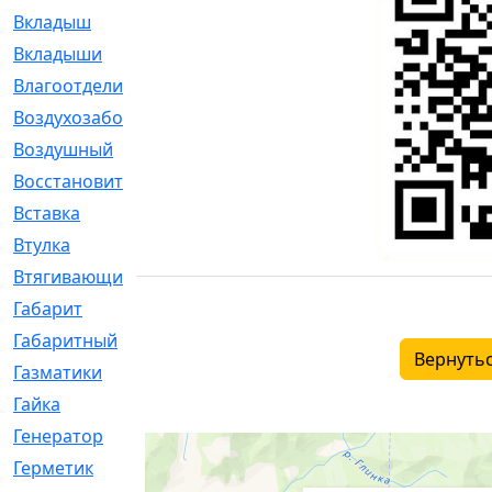
Вкладыш
[41]
Вкладыши
[1131]
Влагоотделитель
[2]
Воздухозаборник
[2]
Воздушный
[1]
Восстановительный
[1]
Вставка
[168]
Втулка
[1875]
Втягивающий
[22]
Габарит
[286]
Габаритный
[6]
Вернутьс
Газматики
[117]
Гайка
[104]
Генератор
[148]
Герметик
[15]