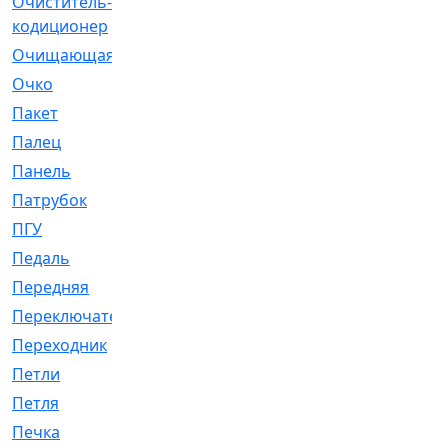
Очиститель-
[1]
кодиционер
Очищающая
[1]
Очко
[24]
Пакет
[1]
Палец
[4]
Панель
[61]
Патрубок
[248]
ПГУ
[2]
Педаль
[3]
Передняя
[22]
Переключатель
[36]
Переходник
[4]
Петли
[23]
Петля
[3]
Печка
[3]