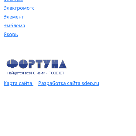
Электромотор
[1]
Элемент
[5]
Эмблема
[1]
Якорь
[4]
Карта сайта
Разработка сайта sdep.ru