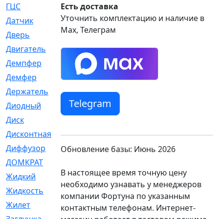
ГЦС
Есть доставка
[74]
Уточнить комплектацию и наличие в
Датчик
[969]
Max, Телеграм
Дверь
[249]
Двигатель
[64]
Демпфер
[2]
Демфер
[1]
Держатель
[5]
Telegram
Диодный
[3]
Диск
[418]
Дисконтная
[1]
Диффузор
[1]
Обновление базы: Июнь 2026
ДОМКРАТ
[1]
В настоящее время точную цену
Жидкий
[5]
необходимо узнавать у менеджеров
Жидкость
[80]
компании Фортуна по указанным
Жилет
[1]
контактным телефонам. Интернет-