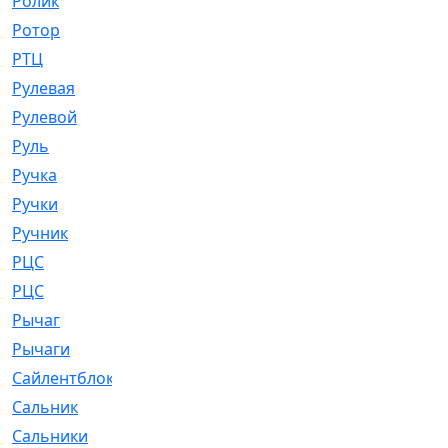
Ролик
[790]
Ротор
[2]
РТЦ
[475]
Рулевая
[974]
Рулевой
[585]
Руль
[12]
Ручка
[29]
Ручки
[3]
Ручник
[11]
РЦC
[12]
РЦС
[84]
Рычаг
[588]
Рычаги
[3]
Сайлентблок
[4208]
Сальник
[4340]
Сальники
[123]