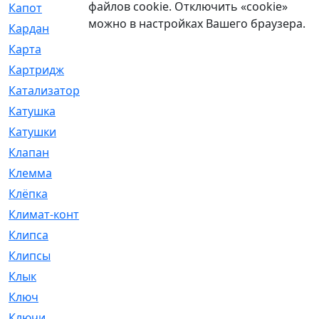
файлов cookie. Отключить «cookie»
Капот
[144]
можно в настройках Вашего браузера.
Кардан
[131]
Карта
[2]
Картридж
[250]
Катализатор
[1]
Катушка
[2]
Катушки
[291]
Клапан
[375]
Клемма
[5]
Клёпка
[2]
Климат-контроль
[3]
Клипса
[21]
Клипсы
[321]
Клык
[4]
Ключ
[2]
Ключи
[3]