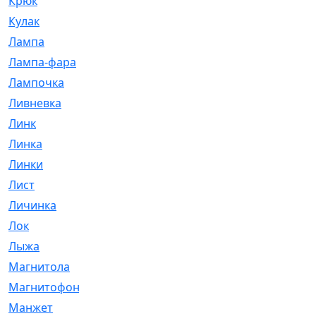
Крюк
[1]
Кулак
[9]
Лампа
[128]
Лампа-фара
[4]
Лампочка
[209]
Ливневка
[66]
Линк
[3]
Линка
[64]
Линки
[913]
Лист
[144]
Личинка
[3]
Лок
[1]
Лыжа
[23]
Магнитола
[11]
Магнитофон
[1]
Манжет
[194]