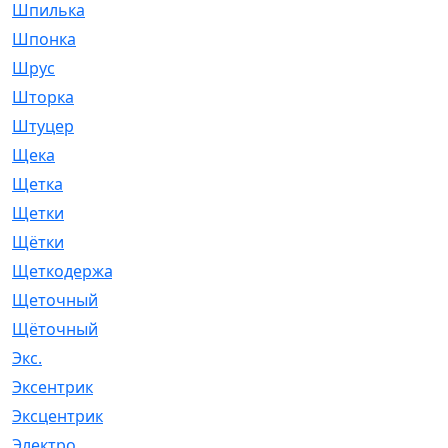
Шпилька
[215]
Шпонка
[19]
Шрус
[1107]
Шторка
[6]
Штуцер
[8]
Щека
[18]
Щетка
[31]
Щетки
[58]
Щётки
[124]
Щеткодержатель
[14]
Щеточный
[1]
Щёточный
[7]
Экс.
[4]
Эксентрик
[1]
Эксцентрик
[67]
Электро
[1]