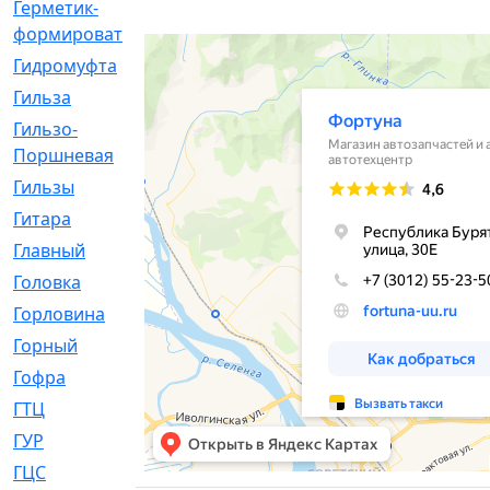
Герметик-
[3]
формирователь
Гидромуфта
[47]
Гильза
[56]
Гильзо-
[13]
Поршневая
Гильзы
[259]
Гитара
[7]
Главный
[29]
Головка
[28]
Горловина
[14]
Горный
[1]
Гофра
[86]
ГТЦ
[96]
ГУР
[34]
ГЦC
[6]