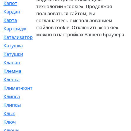
Капот
[144]
технологии «cookie». Продолжая
Кардан
[131]
пользоваться сайтом, вы
Карта
[2]
соглашаетесь с использованием
файлов cookie. Отключить «cookie»
Картридж
[250]
можно в настройках Вашего браузера.
Катализатор
[1]
Катушка
[2]
Катушки
[291]
Клапан
[375]
Клемма
[5]
Клёпка
[2]
Климат-контроль
[3]
Клипса
[21]
Клипсы
[321]
Клык
[4]
Ключ
[2]
Ключи
[3]