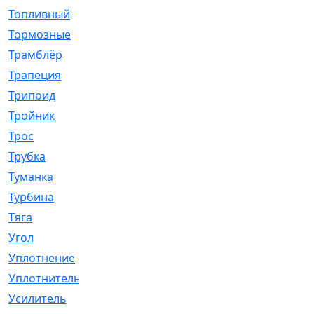
Топливный
[5]
Тормозные
[57]
Трамблёр
[54]
Трапеция
[2]
Трипоид
[16]
Тройник
[1]
Трос
[500]
Трубка
[39]
Туманка
[77]
Турбина
[69]
Тяга
[1264]
Угол
[2]
Уплотнение
[22]
Уплотнитель
[13]
Усилитель
[20]