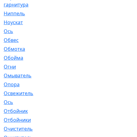
гарнитура
Ниппель
[1]
Ноускат
[53]
Оcь
[2]
Обвес
[3]
Обмотка
[4]
Обойма
[14]
Огни
[1]
Омыватель
[4]
Опора
[1]
Освежитель
[1]
Ось
[4]
Отбойник
[287]
Отбойники
[80]
Очиститель
[15]