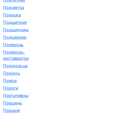
Подпятник
[1]
Подсветка
[1]
Подушка
[1540]
Подшипник
[1825]
Подшипники
[106]
Подъёмник
[1]
Полироль
[1]
Полироль-
[1]
реставратор
Полукольца
[107]
Полуось
[43]
Помпа
[537]
Пороги
[1]
Портативный
[1]
Поршень
[5]
Поршня
[833]