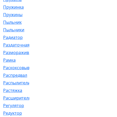
Пружинка
[1]
Пружины
[326]
Пыльник
[1202]
Пыльники
[5]
Радиатор
[916]
Раздаточная
[1]
Размораживатель
[1]
Рамка
[29]
Раскоксовывание
[4]
Распредвал
[41]
Распылители
[226]
Растяжка
[1]
Расширительный
[9]
Регулятор
[5]
Редуктор
[17]