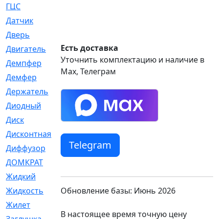
ГЦС
[74]
Датчик
[969]
Дверь
[249]
Есть доставка
Двигатель
[64]
Уточнить комплектацию и наличие в
Демпфер
[2]
Max, Телеграм
Демфер
[1]
Держатель
[5]
Диодный
[3]
Диск
[418]
Дисконтная
[1]
Telegram
Диффузор
[1]
ДОМКРАТ
[1]
Жидкий
[5]
Обновление базы: Июнь 2026
Жидкость
[80]
Жилет
[1]
В настоящее время точную цену