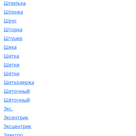
Шпилька
[215]
Шпонка
[19]
Шрус
[1107]
Шторка
[6]
Штуцер
[8]
Щека
[18]
Щетка
[31]
Щетки
[58]
Щётки
[124]
Щеткодержатель
[14]
Щеточный
[1]
Щёточный
[7]
Экс.
[4]
Эксентрик
[1]
Эксцентрик
[67]
Электро
[1]