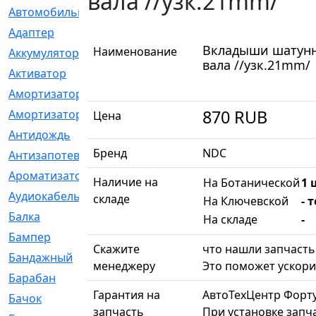
вала //узк.21mm/
Автомобильный
[6]
Адаптер
[3]
Вкладыши шатунны
Наименование
Аккумулятор
[2]
вала //узк.21mm/
Активатор
[1]
Амортизатор
[608]
870
RUB
Амортизаторы
[21]
Цена
Антидождь
[1]
Бренд
NDC
Антизапотеватель
[1]
Ароматизатор
[35]
Наличие на
На Ботанической
1 
Аудиокабель
[2]
складе
На Ключевской
- 
Балка
[58]
На складе
-
Бампер
[137]
Скажите
что нашли запчасть 
Бандажный
[6]
менеджеру
Это поможет ускори
Барабан
[5]
Гарантия на
АвтоТехЦентр Форт
Бачок
[40]
запчасть
При установке запча