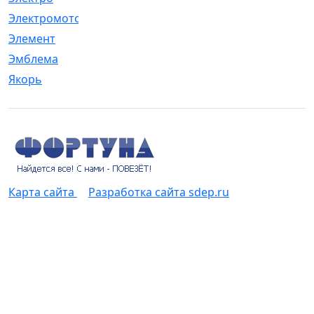
Электромотор
[1]
Элемент
[5]
Эмблема
[1]
Якорь
[4]
Карта сайта
Разработка сайта sdep.ru