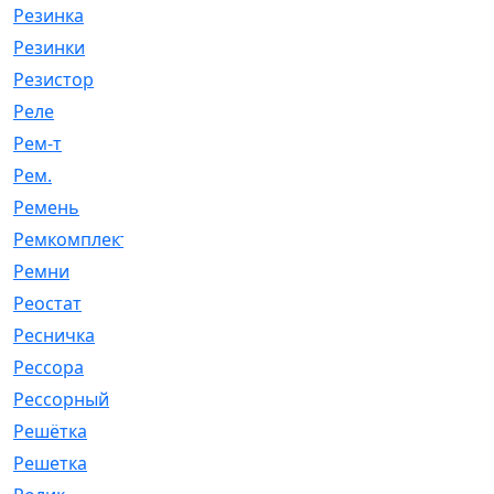
Резинка
[15]
Резинки
[6]
Резистор
[1]
Реле
[20]
Рем-т
[7]
Рем.
[2]
Ремень
[2060]
Ремкомплект
[1924]
Ремни
[21]
Реостат
[1]
Ресничка
[25]
Рессора
[51]
Рессорный
[107]
Решётка
[101]
Решетка
[21]