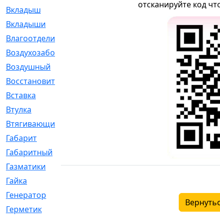
отсканируйте код чт
Вкладыш
[41]
Вкладыши
[1131]
Влагоотделитель
[2]
Воздухозаборник
[2]
Воздушный
[1]
Восстановительный
[1]
Вставка
[168]
Втулка
[1875]
Втягивающий
[22]
Габарит
[286]
Габаритный
[6]
Газматики
[117]
Гайка
[104]
Генератор
[148]
Вернутьс
Герметик
[15]