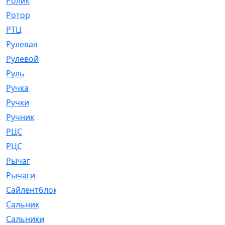
Ролик
[790]
Ротор
[2]
РТЦ
[475]
Рулевая
[974]
Рулевой
[585]
Руль
[12]
Ручка
[29]
Ручки
[3]
Ручник
[11]
РЦC
[12]
РЦС
[84]
Рычаг
[588]
Рычаги
[3]
Сайлентблок
[4208]
Сальник
[4340]
Сальники
[123]