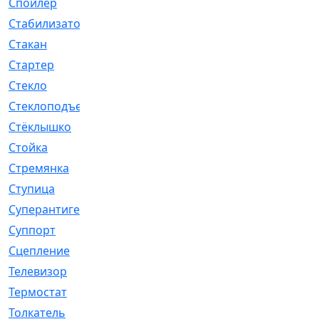
Спойлер
[29]
Стабилизатор
[596]
Стакан
[7]
Стартер
[176]
Стекло
[11]
Стеклоподъемник
[12]
Стёклышко
[20]
Стойка
[969]
Стремянка
[46]
Ступица
[775]
Суперантигель
[3]
Суппорт
[198]
Сцепление
[1]
Телевизор
[13]
Термостат
[323]
Толкатель
[4]