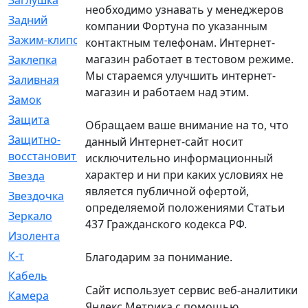
Заглушка
[21]
необходимо узнавать у менеджеров
Задний
[528]
компании Фортуна по указанным
Зажим-клипса
[1]
контактным телефонам. Интернет-
магазин работает в тестовом режиме.
Заклепка
[1]
Мы стараемся улучшить интернет-
Заливная
[4]
магазин и работаем над этим.
Замок
[12]
Защита
[79]
Обращаем ваше внимание на то, что
Защитно-
[4]
данный Интернет-сайт носит
восстановительный
исключительно информационный
характер и ни при каких условиях не
Звезда
[1]
является публичной офертой,
Звездочка
[5]
определяемой положениями Статьи
Зеркало
[369]
437 Гражданского кодекса РФ.
Изолента
[1]
К-т
[13]
Благодарим за понимание.
Кабель
[50]
Сайт использует сервис веб-аналитики
Камера
[4]
Яндекс Метрика с помощью