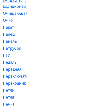
Очиститель-
[1]
кодиционер
Очищающая
[1]
Очко
[24]
Пакет
[1]
Палец
[4]
Панель
[61]
Патрубок
[248]
ПГУ
[2]
Педаль
[3]
Передняя
[22]
Переключатель
[36]
Переходник
[4]
Петли
[23]
Петля
[3]
Печка
[3]