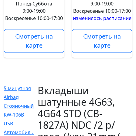
Понед-Суббота
9:00-19:00
9:00-19:00
Воскресенье
10:00-17:00
Воскресенье
10:00-17:00
изменилось расписание
Смотреть на
Смотреть на
карте
карте
Вкладыши
5-минутная
[1]
Airbag
[18]
шатунные 4G63,
Cтояночный
[1]
4G64 STD (CB-
KW-106B
[0]
1827A) NDC /2 р/
USB
[6]
Автомобильное
[6]