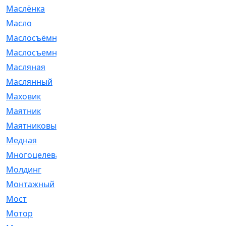
Маслёнка
[4]
Масло
[66]
Маслосъёмные
[480]
Маслосъемные
[26]
Масляная
[1]
Маслянный
[54]
Маховик
[6]
Маятник
[5]
Маятниковый
[13]
Медная
[2]
Многоцелевая
[1]
Молдинг
[14]
Монтажный
[1]
Мост
[10]
Мотор
[212]