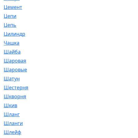
Цемент
[1]
Цепи
[314]
Цепь
[171]
Цилиндр
[55]
Чашка
[695]
Шайба
[37]
Шаровая
[900]
Шаровые
[1]
Шатун
[226]
Шестерня
[33]
Шкворня
[118]
Шкив
[129]
Шланг
[476]
Шланги
[36]
Шлейф
[70]