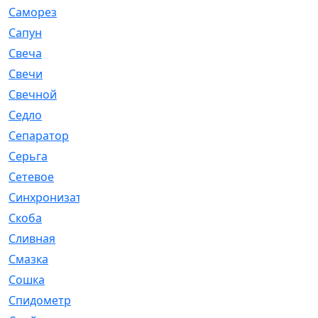
Саморез
[23]
Сапун
[33]
Свеча
[457]
Свечи
[272]
Свечной
[2]
Седло
[7]
Сепаратор
[6]
Серьга
[27]
Сетевое
[6]
Синхронизатор
[1]
Скоба
[4]
Сливная
[6]
Смазка
[24]
Сошка
[8]
Спидометр
[48]