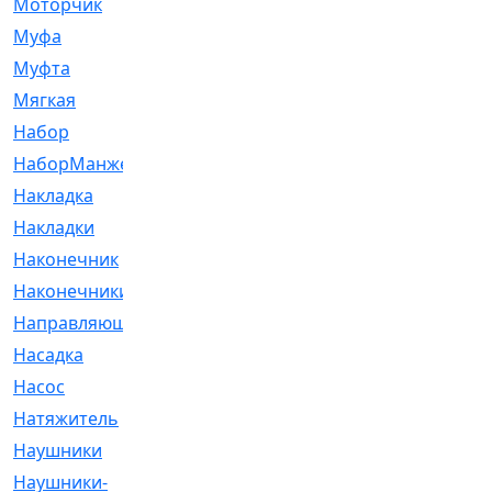
Моторчик
[6]
Муфа
[1]
Муфта
[9]
Мягкая
[3]
Набор
[6]
НаборМанжетГТЦ
[33]
Накладка
[51]
Накладки
[1]
Наконечник
[743]
Наконечники
[119]
Направляющая
[43]
Насадка
[16]
Насос
[356]
Натяжитель
[125]
Наушники
[8]
Наушники-
[2]