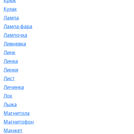
Крюк
[1]
Кулак
[9]
Лампа
[128]
Лампа-фара
[4]
Лампочка
[209]
Ливневка
[66]
Линк
[3]
Линка
[64]
Линки
[913]
Лист
[144]
Личинка
[3]
Лок
[1]
Лыжа
[23]
Магнитола
[11]
Магнитофон
[1]
Манжет
[194]