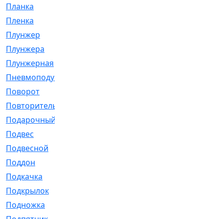
Планка
[21]
Пленка
[1]
Плунжер
[1]
Плунжера
[64]
Плунжерная
[91]
Пневмоподушка
[2]
Поворот
[12]
Повторитель
[86]
Подарочный
[3]
Подвес
[16]
Подвесной
[7]
Поддон
[18]
Подкачка
[5]
Подкрылок
[128]
Подножка
[16]