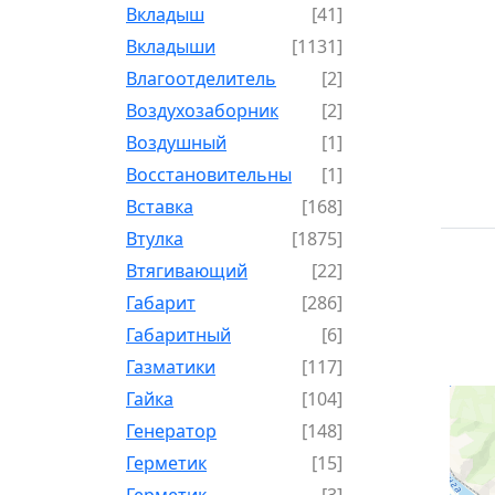
Вкладыш
[41]
Вкладыши
[1131]
Влагоотделитель
[2]
Воздухозаборник
[2]
Воздушный
[1]
Восстановительный
[1]
Вставка
[168]
Втулка
[1875]
Втягивающий
[22]
Габарит
[286]
Габаритный
[6]
Газматики
[117]
Гайка
[104]
Генератор
[148]
Герметик
[15]
Герметик-
[3]