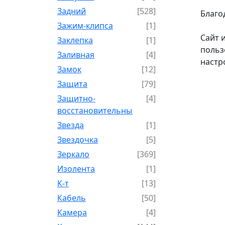
Задний
[528]
Благо
Зажим-клипса
[1]
Сайт 
Заклепка
[1]
польз
Заливная
[4]
настр
Замок
[12]
Защита
[79]
Защитно-
[4]
восстановительный
Звезда
[1]
Звездочка
[5]
Зеркало
[369]
Изолента
[1]
К-т
[13]
Кабель
[50]
Камера
[4]