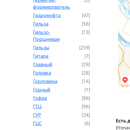
формирователь
Гидромуфта
[47]
Гильза
[56]
Гильзо-
[13]
Поршневая
Гильзы
[259]
Гитара
[7]
Главный
[29]
Головка
[28]
Горловина
[14]
Горный
[1]
Гофра
[86]
ГТЦ
[96]
ГУР
[34]
Есть 
ГЦC
[6]
Уточн