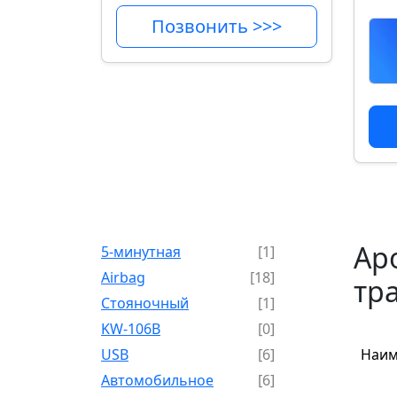
Позвонить >>>
Ар
5-минутная
[1]
Airbag
[18]
тр
Cтояночный
[1]
KW-106B
[0]
USB
[6]
Наим
Автомобильное
[6]