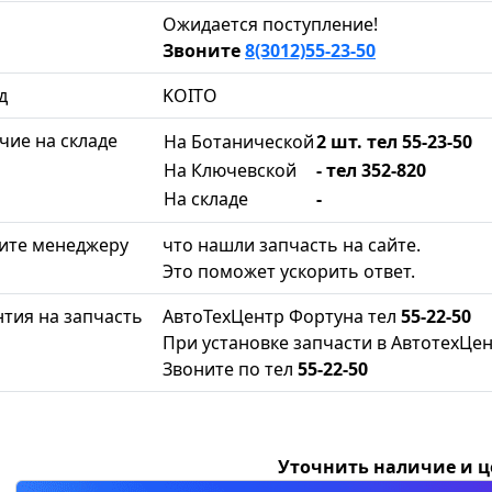
Ожидается поступление!
Звоните
8(3012)55-23-50
д
KOITO
чие на складе
На Ботанической
2 шт. тел 55-23-50
На Ключевской
- тел 352-820
На складе
-
ите менеджеру
что нашли запчасть на сайте.
Это поможет ускорить ответ.
нтия на запчасть
АвтоТехЦентр Фортуна тел
55-22-50
При установке запчасти в АвтотехЦен
Звоните по тел
55-22-50
Уточнить наличие и 