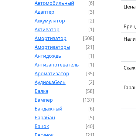
Автомобильный
[6]
Цена
Адаптер
[3]
Аккумулятор
[2]
Брен
Активатор
[1]
Амортизатор
[608]
Нали
Амортизаторы
[21]
Антидождь
[1]
Антизапотеватель
[1]
Скаж
Ароматизатор
[35]
Аудиокабель
[2]
Гара
Балка
[58]
Бампер
[137]
Бандажный
[6]
Барабан
[5]
Бачок
[40]
Бегунок
[21]