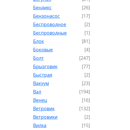
Бендикс
[26]
Бензонасос
[17]
Беспроводное
[2]
Беспроводные
[1]
Блок
[81]
Боковые
[4]
Болт
[247]
Брызговик
[77]
Быстрая
[2]
Вакуум
[23]
Вал
[194]
Венец
[16]
Ветровик
[132]
Ветровики
[2]
Вилка
[15]