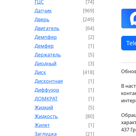
ГЦС
[74]
Датчик
[969]
Дверь
[249]
Двигатель
[64]
Демпфер
[2]
Te
Демфер
[1]
Держатель
[5]
Диодный
[3]
Обнов
Диск
[418]
Дисконтная
[1]
В нас
Диффузор
[1]
конта
ДОМКРАТ
[1]
интер
Жидкий
[5]
Обращ
Жидкость
[80]
харак
Жилет
[1]
437 Г
Заглушка
[21]