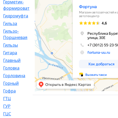
Герметик-
[3]
формирователь
Гидромуфта
[47]
Гильза
[56]
Гильзо-
[13]
Поршневая
Гильзы
[259]
Гитара
[7]
Главный
[29]
Головка
[28]
Горловина
[14]
Горный
[1]
Гофра
[86]
ГТЦ
[96]
ГУР
[34]
ГЦC
[6]