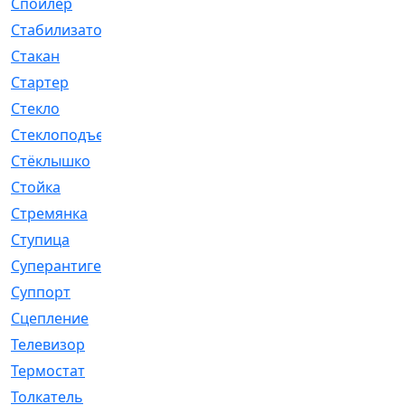
Спойлер
[29]
Стабилизатор
[596]
Стакан
[7]
Стартер
[176]
Стекло
[11]
Стеклоподъемник
[12]
Стёклышко
[20]
Стойка
[969]
Стремянка
[46]
Ступица
[775]
Суперантигель
[3]
Суппорт
[198]
Сцепление
[1]
Телевизор
[13]
Термостат
[323]
Толкатель
[4]