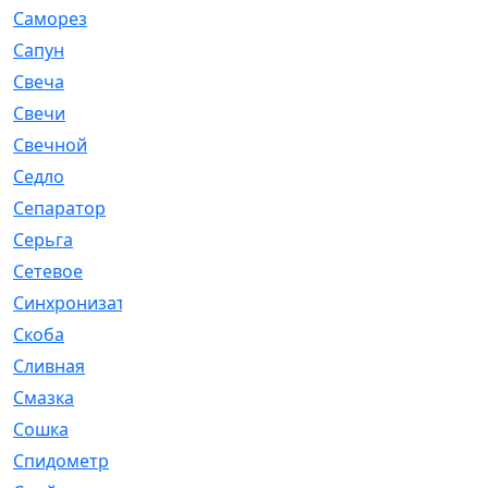
Саморез
[23]
Сапун
[33]
Свеча
[457]
Свечи
[272]
Свечной
[2]
Седло
[7]
Сепаратор
[6]
Серьга
[27]
Сетевое
[6]
Синхронизатор
[1]
Скоба
[4]
Сливная
[6]
Смазка
[24]
Сошка
[8]
Спидометр
[48]