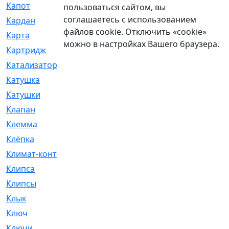
Капот
[144]
пользоваться сайтом, вы
соглашаетесь с использованием
Кардан
[131]
файлов cookie. Отключить «cookie»
Карта
[2]
можно в настройках Вашего браузера.
Картридж
[250]
Катализатор
[1]
Катушка
[2]
Катушки
[291]
Клапан
[375]
Клемма
[5]
Клёпка
[2]
Климат-контроль
[3]
Клипса
[21]
Клипсы
[321]
Клык
[4]
Ключ
[2]
Ключи
[3]