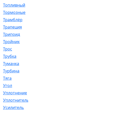
Топливный
[5]
Тормозные
[57]
Трамблёр
[54]
Трапеция
[2]
Трипоид
[16]
Тройник
[1]
Трос
[500]
Трубка
[39]
Туманка
[77]
Турбина
[69]
Тяга
[1264]
Угол
[2]
Уплотнение
[22]
Уплотнитель
[13]
Усилитель
[20]