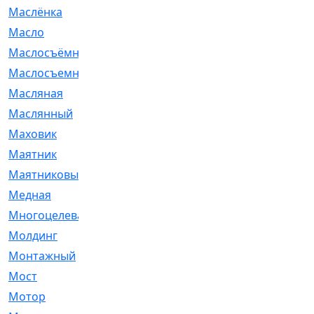
Маслёнка
[4]
Масло
[66]
Маслосъёмные
[480]
Маслосъемные
[26]
Масляная
[1]
Маслянный
[54]
Маховик
[6]
Маятник
[5]
Маятниковый
[13]
Медная
[2]
Многоцелевая
[1]
Молдинг
[14]
Монтажный
[1]
Мост
[10]
Мотор
[212]