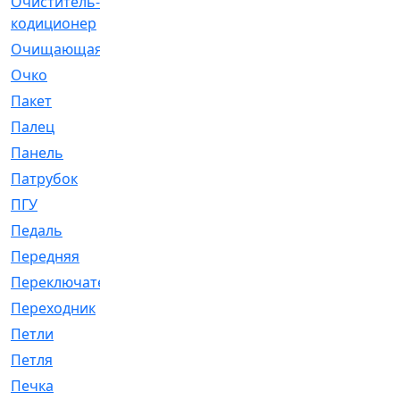
Очиститель-
[1]
кодиционер
Очищающая
[1]
Очко
[24]
Пакет
[1]
Палец
[4]
Панель
[61]
Патрубок
[248]
ПГУ
[2]
Педаль
[3]
Передняя
[22]
Переключатель
[36]
Переходник
[4]
Петли
[23]
Петля
[3]
Печка
[3]