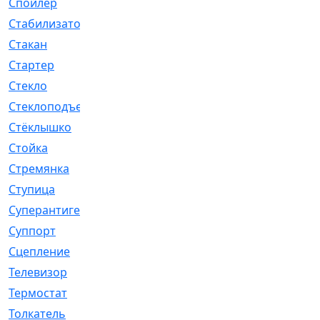
Спойлер
[29]
Стабилизатор
[596]
Стакан
[7]
Стартер
[176]
Стекло
[11]
Стеклоподъемник
[12]
Стёклышко
[20]
Стойка
[969]
Стремянка
[46]
Ступица
[775]
Суперантигель
[3]
Суппорт
[198]
Сцепление
[1]
Телевизор
[13]
Термостат
[323]
Толкатель
[4]