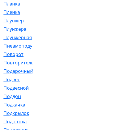
Планка
[21]
Пленка
[1]
Плунжер
[1]
Плунжера
[64]
Плунжерная
[91]
Пневмоподушка
[2]
Поворот
[12]
Повторитель
[86]
Подарочный
[3]
Подвес
[16]
Подвесной
[7]
Поддон
[18]
Подкачка
[5]
Подкрылок
[128]
Подножка
[16]