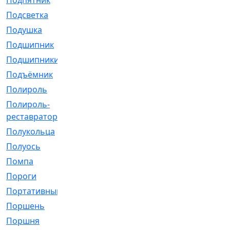
Подпятник
[1]
Подсветка
[1]
Подушка
[1540]
Подшипник
[1825]
Подшипники
[106]
Подъёмник
[1]
Полироль
[1]
Полироль-
[1]
реставратор
Полукольца
[107]
Полуось
[43]
Помпа
[537]
Пороги
[1]
Портативный
[1]
Поршень
[5]
Поршня
[833]