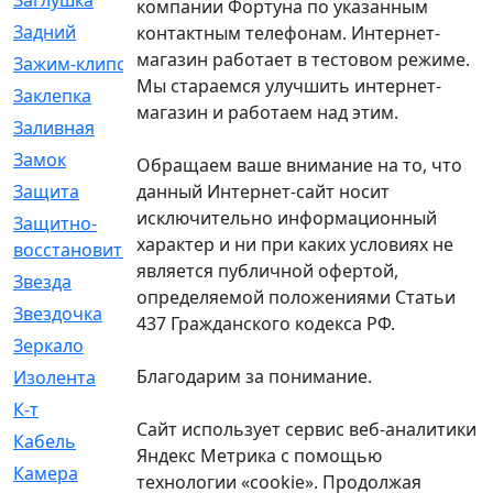
Заглушка
[21]
компании Фортуна по указанным
Задний
[528]
контактным телефонам. Интернет-
магазин работает в тестовом режиме.
Зажим-клипса
[1]
Мы стараемся улучшить интернет-
Заклепка
[1]
магазин и работаем над этим.
Заливная
[4]
Замок
[12]
Обращаем ваше внимание на то, что
данный Интернет-сайт носит
Защита
[79]
исключительно информационный
Защитно-
[4]
характер и ни при каких условиях не
восстановительный
является публичной офертой,
Звезда
[1]
определяемой положениями Статьи
Звездочка
[5]
437 Гражданского кодекса РФ.
Зеркало
[369]
Благодарим за понимание.
Изолента
[1]
К-т
[13]
Сайт использует сервис веб-аналитики
Кабель
[50]
Яндекс Метрика с помощью
Камера
[4]
технологии «cookie». Продолжая