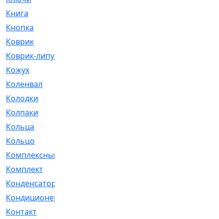
Книга
[293]
Кнопка
[3]
Коврик
[1]
Коврик-липучка
[2]
Кожух
[4]
Коленвал
[38]
Колодки
[2151]
Колпаки
[5]
Кольца
[1164]
Кольцо
[272]
Комплексный
[1]
Комплект
[196]
Конденсатор
[1]
Кондиционер
[2]
Контакт
[3]