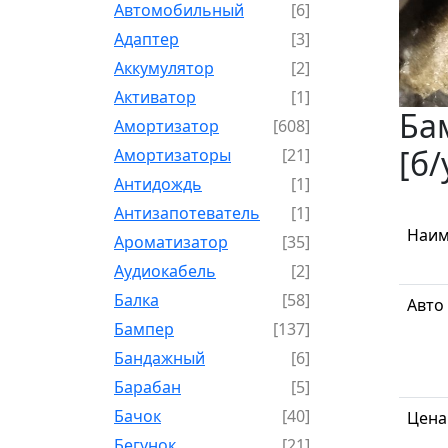
Автомобильный
[6]
Адаптер
[3]
Аккумулятор
[2]
Активатор
[1]
Ба
Амортизатор
[608]
[б/
Амортизаторы
[21]
Антидождь
[1]
Антизапотеватель
[1]
Наим
Ароматизатор
[35]
Аудиокабель
[2]
Балка
[58]
Авто
Бампер
[137]
Бандажный
[6]
Барабан
[5]
Бачок
[40]
Цена
Бегунок
[21]