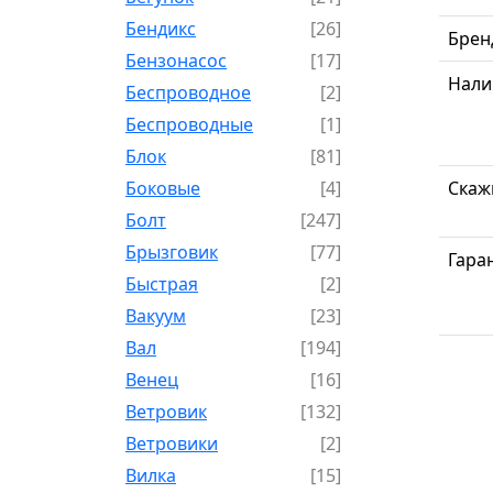
Бендикс
[26]
Брен
Бензонасос
[17]
Нали
Беспроводное
[2]
Беспроводные
[1]
Блок
[81]
Боковые
[4]
Скаж
Болт
[247]
Брызговик
[77]
Гара
Быстрая
[2]
Вакуум
[23]
Вал
[194]
Венец
[16]
Ветровик
[132]
Ветровики
[2]
Вилка
[15]