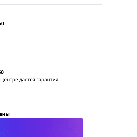
50
50
хЦентре дается гарантия.
цены