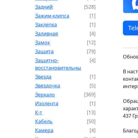
Задний
[528]
Зажим-клипса
[1]
Заклепка
[1]
Te
Заливная
[4]
Замок
[12]
Защита
[79]
Обнов
Защитно-
[4]
восстановительный
В нас
Звезда
[1]
конта
Звездочка
[5]
интер
Зеркало
[369]
Обращ
Изолента
[1]
харак
К-т
[13]
437 Г
Кабель
[50]
Камера
[4]
Благо