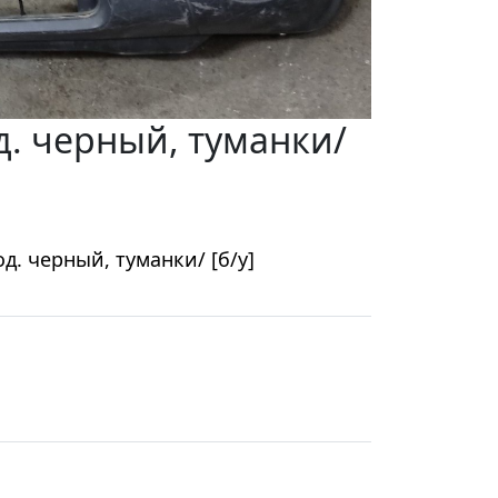
д. черный, туманки/
д. черный, туманки/ [б/у]