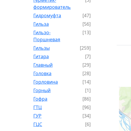
формирователь
Гидромуфта
[47]
Гильза
[56]
Гильзо-
[13]
Поршневая
Гильзы
[259]
Гитара
[7]
Главный
[29]
Головка
[28]
Горловина
[14]
Горный
[1]
Гофра
[86]
ГТЦ
[96]
ГУР
[34]
ГЦC
[6]