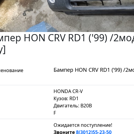
мпер HON CRV RD1 ('99) /2мо
у]
Бампер HON CRV RD1 ('99) /2мо
енование
HONDA CR-V
Кузов: RD1
Двигатель: B20B
F
Ожидается поступление!
Звоните
8(3012)55-23-50