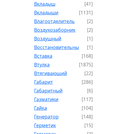
Вкладыш
[41]
Вкладыши
[1131]
Влагоотделитель
[2]
Воздухозаборник
[2]
Воздушный
[1]
Восстановительный
[1]
Вставка
[168]
Втулка
[1875]
Втягивающий
[22]
Габарит
[286]
Габаритный
[6]
Газматики
[117]
Гайка
[104]
Генератор
[148]
Герметик
[15]
Герметик-
[3]