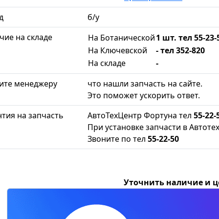
д
б/у
чие на складе
На Ботанической
1 шт. тел 55-23-
На Ключевской
- тел 352-820
На складе
-
ите менеджеру
что нашли запчасть на сайте.
Это поможет ускорить ответ.
нтия на запчасть
АвтоТехЦентр Фортуна тел
55-22-
При установке запчасти в Автоте
Звоните по тел
55-22-50
Уточнить наличие и 