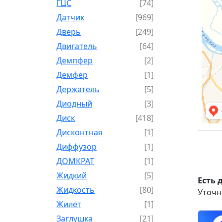
ГЦС
[74]
Датчик
[969]
Дверь
[249]
Двигатель
[64]
Демпфер
[2]
Демфер
[1]
Держатель
[5]
Диодный
[3]
Диск
[418]
Дисконтная
[1]
Диффузор
[1]
ДОМКРАТ
[1]
Жидкий
[5]
Есть 
Жидкость
[80]
Уточн
Жилет
[1]
Заглушка
[21]