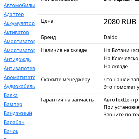
Автомобильный
[6]
Адаптер
[3]
2080
RUB
Цена
Аккумулятор
[2]
Активатор
[1]
Бренд
Daido
Амортизатор
[608]
Наличие на складе
Амортизаторы
[21]
На Ботаничес
На Ключевско
Антидождь
[1]
На складе
Антизапотеватель
[1]
Ароматизатор
[35]
Скажите менеджеру
что нашли зап
Аудиокабель
[2]
Это поможет у
Балка
[58]
Гарантия на запчасть
АвтоТехЦентр
Бампер
[137]
При установке
Бандажный
[6]
Звоните по т
Барабан
[5]
Бачок
[40]