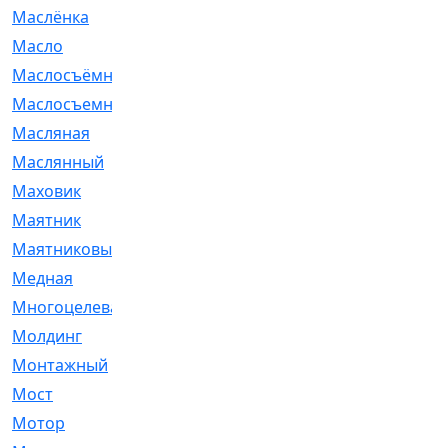
Маслёнка
[4]
Масло
[66]
Маслосъёмные
[480]
Маслосъемные
[26]
Масляная
[1]
Маслянный
[54]
Маховик
[6]
Маятник
[5]
Маятниковый
[13]
Медная
[2]
Многоцелевая
[1]
Молдинг
[14]
Монтажный
[1]
Мост
[10]
Мотор
[212]