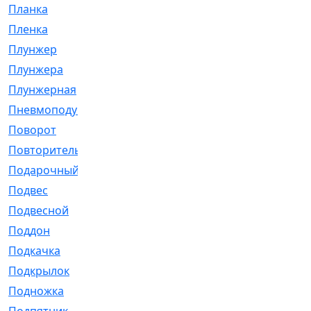
Планка
[21]
Пленка
[1]
Плунжер
[1]
Плунжера
[64]
Плунжерная
[91]
Пневмоподушка
[2]
Поворот
[12]
Повторитель
[86]
Подарочный
[3]
Подвес
[16]
Подвесной
[7]
Поддон
[18]
Подкачка
[5]
Подкрылок
[128]
Подножка
[16]