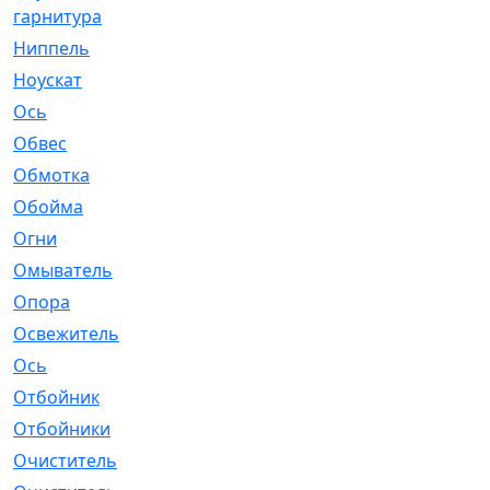
гарнитура
Ниппель
[1]
Ноускат
[53]
Оcь
[2]
Обвес
[3]
Обмотка
[4]
Обойма
[14]
Огни
[1]
Омыватель
[4]
Опора
[1]
Освежитель
[1]
Ось
[4]
Отбойник
[287]
Отбойники
[80]
Очиститель
[15]