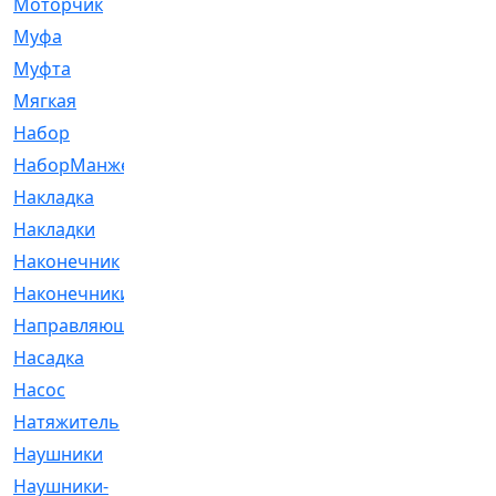
Моторчик
[6]
Муфа
[1]
Муфта
[9]
Мягкая
[3]
Набор
[6]
НаборМанжетГТЦ
[33]
Накладка
[51]
Накладки
[1]
Наконечник
[743]
Наконечники
[119]
Направляющая
[43]
Насадка
[16]
Насос
[356]
Натяжитель
[125]
Наушники
[8]
Наушники-
[2]