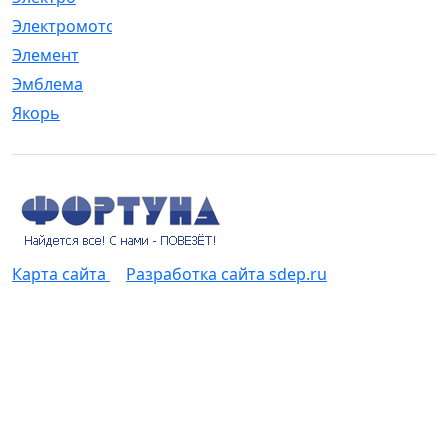
Электромотор
[1]
Элемент
[5]
Эмблема
[1]
Якорь
[4]
Карта сайта
Разработка сайта sdep.ru