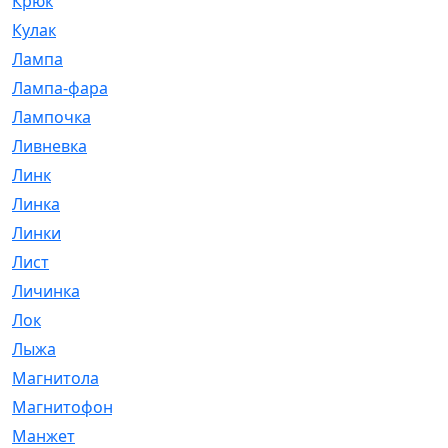
Крюк
[1]
Кулак
[9]
Лампа
[128]
Лампа-фара
[4]
Лампочка
[209]
Ливневка
[66]
Линк
[3]
Линка
[64]
Линки
[913]
Лист
[144]
Личинка
[3]
Лок
[1]
Лыжа
[23]
Магнитола
[11]
Магнитофон
[1]
Манжет
[194]