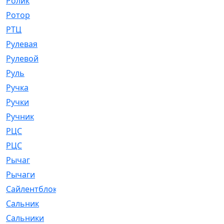
Ролик
[790]
Ротор
[2]
РТЦ
[475]
Рулевая
[974]
Рулевой
[585]
Руль
[12]
Ручка
[29]
Ручки
[3]
Ручник
[11]
РЦC
[12]
РЦС
[84]
Рычаг
[588]
Рычаги
[3]
Сайлентблок
[4208]
Сальник
[4340]
Сальники
[123]