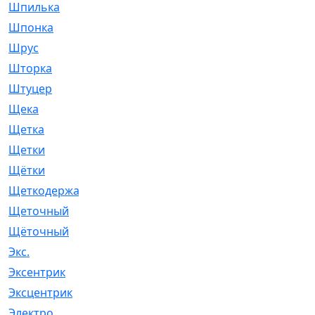
Шпилька
[215]
Шпонка
[19]
Шрус
[1107]
Шторка
[6]
Штуцер
[8]
Щека
[18]
Щетка
[31]
Щетки
[58]
Щётки
[124]
Щеткодержатель
[14]
Щеточный
[1]
Щёточный
[7]
Экс.
[4]
Эксентрик
[1]
Эксцентрик
[67]
Электро
[1]