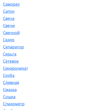
Саморез
[23]
Сапун
[33]
Свеча
[457]
Свечи
[272]
Свечной
[2]
Седло
[7]
Сепаратор
[6]
Серьга
[27]
Сетевое
[6]
Синхронизатор
[1]
Скоба
[4]
Сливная
[6]
Смазка
[24]
Сошка
[8]
Спидометр
[48]