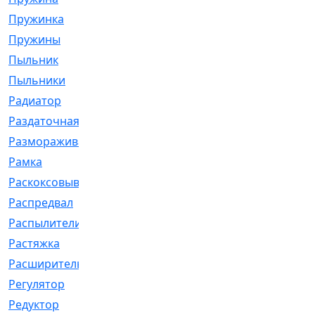
Пружинка
[1]
Пружины
[326]
Пыльник
[1202]
Пыльники
[5]
Радиатор
[916]
Раздаточная
[1]
Размораживатель
[1]
Рамка
[29]
Раскоксовывание
[4]
Распредвал
[41]
Распылители
[226]
Растяжка
[1]
Расширительный
[9]
Регулятор
[5]
Редуктор
[17]