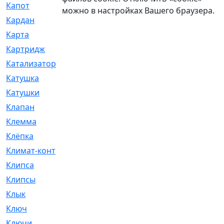
Капот
[144]
можно в настройках Вашего браузера.
Кардан
[131]
Карта
[2]
Картридж
[250]
Катализатор
[1]
Катушка
[2]
Катушки
[291]
Клапан
[375]
Клемма
[5]
Клёпка
[2]
Климат-контроль
[3]
Клипса
[21]
Клипсы
[321]
Клык
[4]
Ключ
[2]
Ключи
[3]