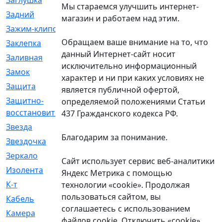
Заглушка
[21]
Мы стараемся улучшить интернет-
Задний
[528]
магазин и работаем над этим.
Зажим-клипса
[1]
Обращаем ваше внимание на то, что
Заклепка
[1]
данный Интернет-сайт носит
Заливная
[4]
исключительно информационный
Замок
[12]
характер и ни при каких условиях не
Защита
[79]
является публичной офертой,
Защитно-
[4]
определяемой положениями Статьи
восстановительный
437 Гражданского кодекса РФ.
Звезда
[1]
Благодарим за понимание.
Звездочка
[5]
Зеркало
[369]
Сайт использует сервис веб-аналитики
Изолента
[1]
Яндекс Метрика с помощью
К-т
[13]
технологии «cookie». Продолжая
пользоваться сайтом, вы
Кабель
[50]
соглашаетесь с использованием
Камера
[4]
файлов cookie. Отключить «cookie»