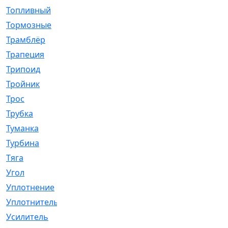
Топливный
[5]
Тормозные
[57]
Трамблёр
[54]
Трапеция
[2]
Трипоид
[16]
Тройник
[1]
Трос
[500]
Трубка
[39]
Туманка
[77]
Турбина
[69]
Тяга
[1264]
Угол
[2]
Уплотнение
[22]
Уплотнитель
[13]
Усилитель
[20]