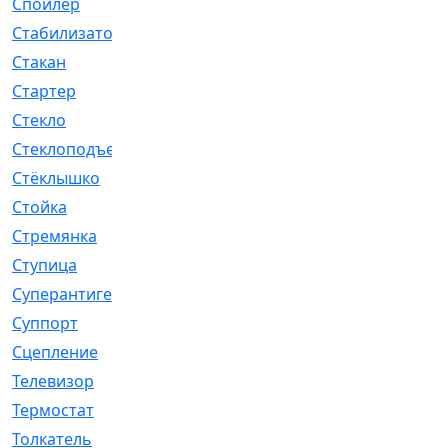
Спойлер
[29]
Стабилизатор
[596]
Стакан
[7]
Стартер
[176]
Стекло
[11]
Стеклоподъемник
[12]
Стёклышко
[20]
Стойка
[969]
Стремянка
[46]
Ступица
[775]
Суперантигель
[3]
Суппорт
[198]
Сцепление
[1]
Телевизор
[13]
Термостат
[323]
Толкатель
[4]