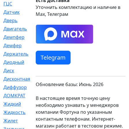
Есть доставка
ГЦС
[74]
Уточнить комплектацию и наличие в
Датчик
[969]
Max, Телеграм
Дверь
[249]
Двигатель
[64]
Демпфер
[2]
Демфер
[1]
Держатель
[5]
Telegram
Диодный
[3]
Диск
[418]
Дисконтная
[1]
Обновление базы: Июнь 2026
Диффузор
[1]
ДОМКРАТ
[1]
В настоящее время точную цену
Жидкий
[5]
необходимо узнавать у менеджеров
компании Фортуна по указанным
Жидкость
[80]
контактным телефонам. Интернет-
Жилет
[1]
магазин работает в тестовом режиме.