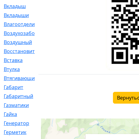
Вкладыш
[41]
Вкладыши
[1131]
Влагоотделитель
[2]
Воздухозаборник
[2]
Воздушный
[1]
Восстановительный
[1]
Вставка
[168]
Втулка
[1875]
Втягивающий
[22]
Габарит
[286]
Габаритный
[6]
Вернутьс
Газматики
[117]
Гайка
[104]
Генератор
[148]
Герметик
[15]