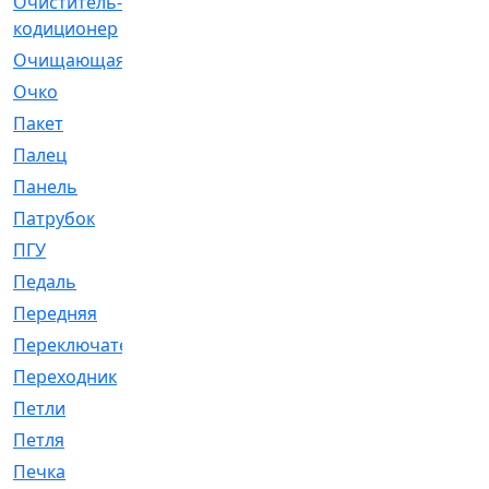
Очиститель-
[1]
кодиционер
Очищающая
[1]
Очко
[24]
Пакет
[1]
Палец
[4]
Панель
[61]
Патрубок
[248]
ПГУ
[2]
Педаль
[3]
Передняя
[22]
Переключатель
[36]
Переходник
[4]
Петли
[23]
Петля
[3]
Печка
[3]