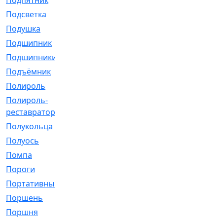
Подпятник
[1]
Подсветка
[1]
Подушка
[1540]
Подшипник
[1825]
Подшипники
[106]
Подъёмник
[1]
Полироль
[1]
Полироль-
[1]
реставратор
Полукольца
[107]
Полуось
[43]
Помпа
[537]
Пороги
[1]
Портативный
[1]
Поршень
[5]
Поршня
[833]