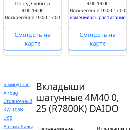
Понед-Суббота
9:00-19:00
9:00-19:00
Воскресенье
10:00-17:00
Воскресенье
10:00-17:00
изменилось расписание
Смотреть на
Смотреть на
карте
карте
Вкладыши
5-минутная
[1]
Airbag
[18]
шатунные 4M40 0,
Cтояночный
[1]
25 (R7800K) DAIDO
KW-106B
[0]
USB
[6]
Автомобильное
[6]
Вкладыши ша
Наименование