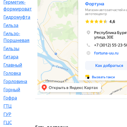
Герметик-
[3]
формирователь
Гидромуфта
[47]
Гильза
[56]
Гильзо-
[13]
Поршневая
Гильзы
[259]
Гитара
[7]
Главный
[29]
Головка
[28]
Горловина
[14]
Горный
[1]
Гофра
[86]
ГТЦ
[96]
ГУР
[34]
ГЦC
[6]