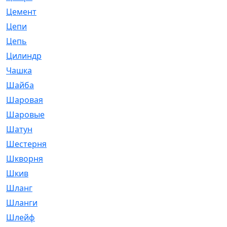
Цемент
[1]
Цепи
[314]
Цепь
[171]
Цилиндр
[55]
Чашка
[695]
Шайба
[37]
Шаровая
[900]
Шаровые
[1]
Шатун
[226]
Шестерня
[33]
Шкворня
[118]
Шкив
[129]
Шланг
[476]
Шланги
[36]
Шлейф
[70]