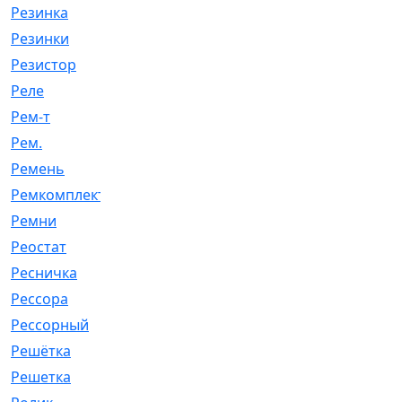
Резинка
[15]
Резинки
[6]
Резистор
[1]
Реле
[20]
Рем-т
[7]
Рем.
[2]
Ремень
[2060]
Ремкомплект
[1924]
Ремни
[21]
Реостат
[1]
Ресничка
[25]
Рессора
[51]
Рессорный
[107]
Решётка
[101]
Решетка
[21]