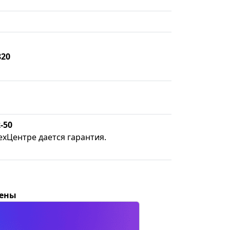
820
-50
ехЦентре дается гарантия.
цены