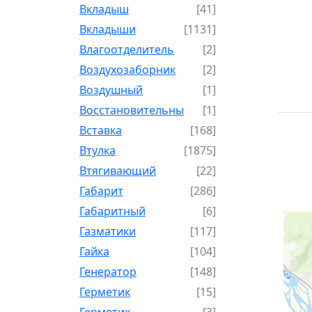
Вкладыш
[41]
Вкладыши
[1131]
Влагоотделитель
[2]
Воздухозаборник
[2]
Воздушный
[1]
Восстановительный
[1]
Вставка
[168]
Втулка
[1875]
Втягивающий
[22]
Габарит
[286]
Габаритный
[6]
Газматики
[117]
Гайка
[104]
Генератор
[148]
Герметик
[15]
Герметик-
[3]