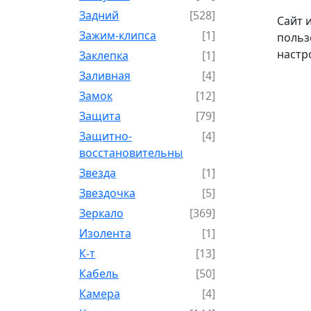
Задний
[528]
Сайт 
Зажим-клипса
[1]
польз
настр
Заклепка
[1]
Заливная
[4]
Замок
[12]
Защита
[79]
Защитно-
[4]
восстановительный
Звезда
[1]
Звездочка
[5]
Зеркало
[369]
Изолента
[1]
К-т
[13]
Кабель
[50]
Камера
[4]