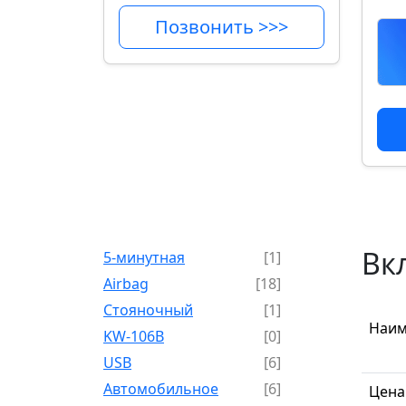
Позвонить >>>
Вк
5-минутная
[1]
Airbag
[18]
Cтояночный
[1]
Наим
KW-106B
[0]
USB
[6]
Автомобильное
[6]
Цена