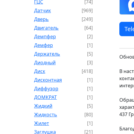
ГЦС
[74]
Датчик
[969]
Дверь
[249]
Двигатель
[64]
Te
Демпфер
[2]
Демфер
[1]
Держатель
[5]
Обнов
Диодный
[3]
Диск
[418]
В нас
конта
Дисконтная
[1]
интер
Диффузор
[1]
ДОМКРАТ
[1]
Обращ
Жидкий
[5]
харак
437 Г
Жидкость
[80]
Жилет
[1]
Благо
Заглушка
[21]