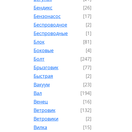
Бендикс
[26]
Бензонасос
[17]
Беспроводное
[2]
Беспроводные
[1]
Блок
[81]
Боковые
[4]
Болт
[247]
Брызговик
[77]
Быстрая
[2]
Вакуум
[23]
Вал
[194]
Венец
[16]
Ветровик
[132]
Ветровики
[2]
Вилка
[15]