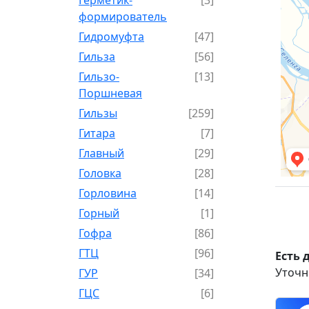
формирователь
Гидромуфта
[47]
Гильза
[56]
Гильзо-
[13]
Поршневая
Гильзы
[259]
Гитара
[7]
Главный
[29]
Головка
[28]
Горловина
[14]
Горный
[1]
Гофра
[86]
ГТЦ
[96]
Есть 
Уточн
ГУР
[34]
ГЦC
[6]