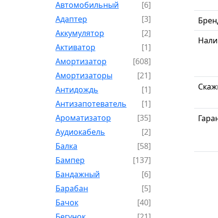
Автомобильный
[6]
Адаптер
[3]
Брен
Аккумулятор
[2]
Нали
Активатор
[1]
Амортизатор
[608]
Амортизаторы
[21]
Скаж
Антидождь
[1]
Антизапотеватель
[1]
Ароматизатор
[35]
Гара
Аудиокабель
[2]
Балка
[58]
Бампер
[137]
Бандажный
[6]
Барабан
[5]
Бачок
[40]
Бегунок
[21]