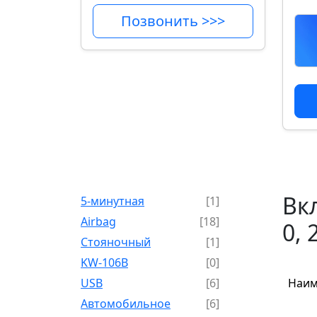
Позвонить >>>
Вк
5-минутная
[1]
Airbag
[18]
0,
Cтояночный
[1]
KW-106B
[0]
USB
[6]
Наим
Автомобильное
[6]