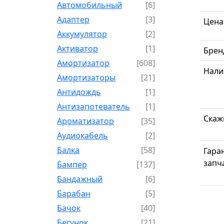
Автомобильный
[6]
Адаптер
[3]
Цена
Аккумулятор
[2]
Активатор
[1]
Брен
Амортизатор
[608]
Нали
Амортизаторы
[21]
Антидождь
[1]
Антизапотеватель
[1]
Скаж
Ароматизатор
[35]
Аудиокабель
[2]
Балка
[58]
Гара
запч
Бампер
[137]
Бандажный
[6]
Барабан
[5]
Бачок
[40]
Бегунок
[21]