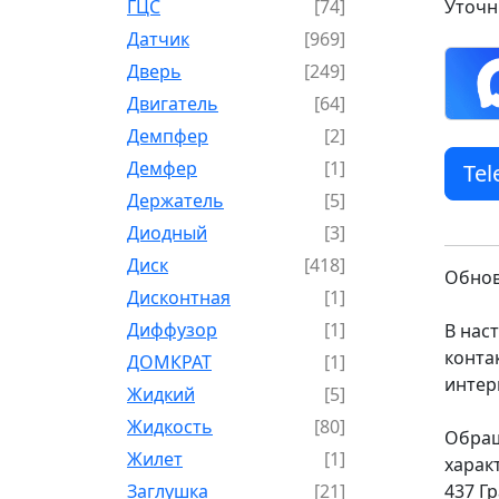
ГЦС
[74]
Уточн
Датчик
[969]
Дверь
[249]
Двигатель
[64]
Демпфер
[2]
Демфер
[1]
Te
Держатель
[5]
Диодный
[3]
Диск
[418]
Обнов
Дисконтная
[1]
Диффузор
[1]
В нас
конта
ДОМКРАТ
[1]
интер
Жидкий
[5]
Жидкость
[80]
Обращ
Жилет
[1]
харак
Заглушка
[21]
437 Г