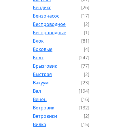
Бендикс
[26]
Бензонасос
[17]
Беспроводное
[2]
Беспроводные
[1]
Блок
[81]
Боковые
[4]
Болт
[247]
Брызговик
[77]
Быстрая
[2]
Вакуум
[23]
Вал
[194]
Венец
[16]
Ветровик
[132]
Ветровики
[2]
Вилка
[15]