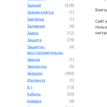
Задний
[528]
Благо
Зажим-клипса
[1]
Заклепка
[1]
Сайт 
Заливная
[4]
польз
настр
Замок
[12]
Защита
[79]
Защитно-
[4]
восстановительный
Звезда
[1]
Звездочка
[5]
Зеркало
[369]
Изолента
[1]
К-т
[13]
Кабель
[50]
Камера
[4]