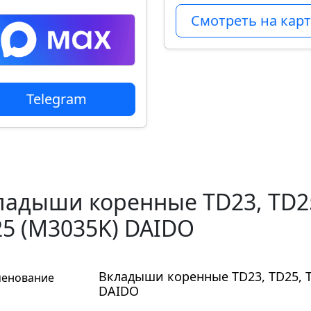
Смотреть на карт
Telegram
ладыши коренные TD23, TD25
 25 (M3035K) DAIDO
Вкладыши коренные TD23, TD25, TD
енование
DAIDO