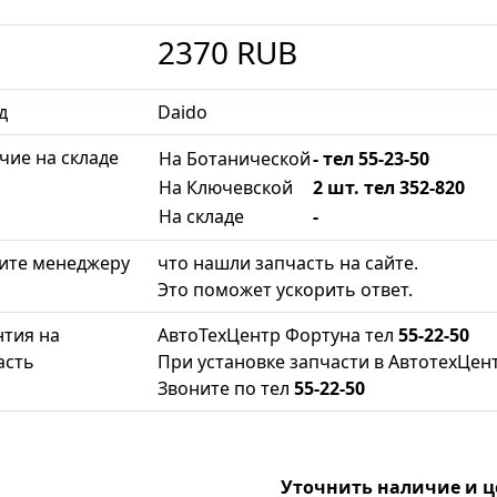
2370
RUB
д
Daido
чие на складе
На Ботанической
- тел 55-23-50
На Ключевской
2 шт. тел 352-820
На складе
-
ите менеджеру
что нашли запчасть на сайте.
Это поможет ускорить ответ.
нтия на
АвтоТехЦентр Фортуна тел
55-22-50
асть
При установке запчасти в АвтотехЦент
Звоните по тел
55-22-50
Уточнить наличие и 