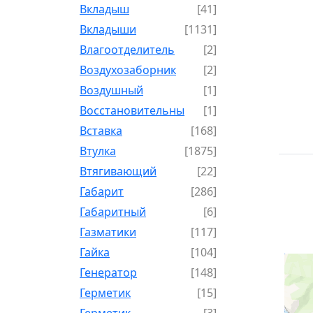
Вкладыш
[41]
Вкладыши
[1131]
Влагоотделитель
[2]
Воздухозаборник
[2]
Воздушный
[1]
Восстановительный
[1]
Вставка
[168]
Втулка
[1875]
Втягивающий
[22]
Габарит
[286]
Габаритный
[6]
Газматики
[117]
Гайка
[104]
Генератор
[148]
Герметик
[15]
Герметик-
[3]