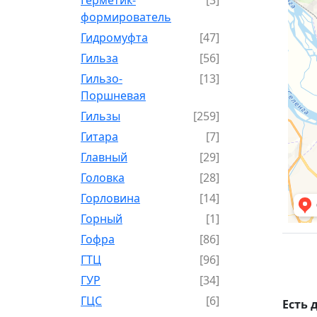
формирователь
Гидромуфта
[47]
Гильза
[56]
Гильзо-
[13]
Поршневая
Гильзы
[259]
Гитара
[7]
Главный
[29]
Головка
[28]
Горловина
[14]
Горный
[1]
Гофра
[86]
ГТЦ
[96]
ГУР
[34]
ГЦC
[6]
Есть 