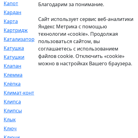
Капот
[144]
Благодарим за понимание.
Кардан
[131]
Сайт использует сервис веб-аналитики
Карта
[2]
Яндекс Метрика с помощью
Картридж
[250]
технологии «cookie». Продолжая
Катализатор
[1]
пользоваться сайтом, вы
Катушка
[2]
соглашаетесь с использованием
файлов cookie. Отключить «cookie»
Катушки
[291]
можно в настройках Вашего браузера.
Клапан
[375]
Клемма
[5]
Клёпка
[2]
Климат-контроль
[3]
Клипса
[21]
Клипсы
[321]
Клык
[4]
Ключ
[2]
Ключи
[3]