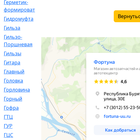
Герметик-
[3]
формирователь
Вернутьс
Гидромуфта
[47]
Гильза
[56]
Гильзо-
[13]
Поршневая
Гильзы
[259]
Гитара
[7]
Главный
[29]
Головка
[28]
Горловина
[14]
Горный
[1]
Гофра
[86]
ГТЦ
[96]
ГУР
[34]
ГЦC
[6]