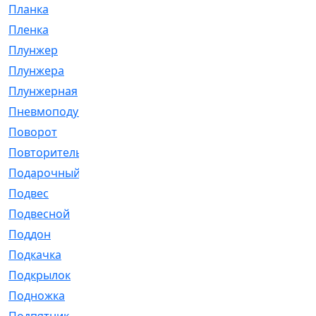
Планка
[21]
Пленка
[1]
Плунжер
[1]
Плунжера
[64]
Плунжерная
[91]
Пневмоподушка
[2]
Поворот
[12]
Повторитель
[86]
Подарочный
[3]
Подвес
[16]
Подвесной
[7]
Поддон
[18]
Подкачка
[5]
Подкрылок
[128]
Подножка
[16]