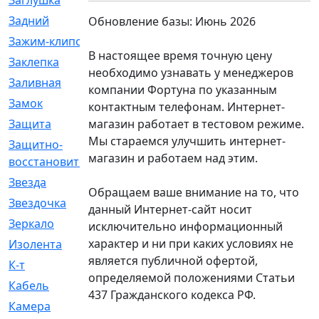
Заглушка
[21]
Задний
[528]
Обновление базы: Июнь 2026
Зажим-клипса
[1]
В настоящее время точную цену
Заклепка
[1]
необходимо узнавать у менеджеров
Заливная
[4]
компании Фортуна по указанным
Замок
[12]
контактным телефонам. Интернет-
магазин работает в тестовом режиме.
Защита
[79]
Мы стараемся улучшить интернет-
Защитно-
[4]
магазин и работаем над этим.
восстановительный
Звезда
[1]
Обращаем ваше внимание на то, что
Звездочка
[5]
данный Интернет-сайт носит
Зеркало
[369]
исключительно информационный
характер и ни при каких условиях не
Изолента
[1]
является публичной офертой,
К-т
[13]
определяемой положениями Статьи
Кабель
[50]
437 Гражданского кодекса РФ.
Камера
[4]