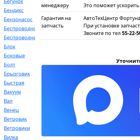
Бегунок
[21]
менеджеру
Это поможет ускорить 
Бендикс
[26]
Гарантия на
АвтоТехЦентр Фортуна
Бензонасос
[17]
запчасть
При установке запчаст
Беспроводное
[2]
Звоните по тел
55-22-5
Беспроводные
[1]
Блок
[81]
Боковые
[4]
Уточнит
Болт
[247]
Брызговик
[77]
Быстрая
[2]
Вакуум
[23]
Вал
[194]
Венец
[16]
Ветровик
[132]
Ветровики
[2]
Вилка
[15]