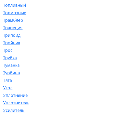
Топливный
[5]
Тормозные
[57]
Трамблёр
[54]
Трапеция
[2]
Трипоид
[16]
Тройник
[1]
Трос
[500]
Трубка
[39]
Туманка
[77]
Турбина
[69]
Тяга
[1264]
Угол
[2]
Уплотнение
[22]
Уплотнитель
[13]
Усилитель
[20]