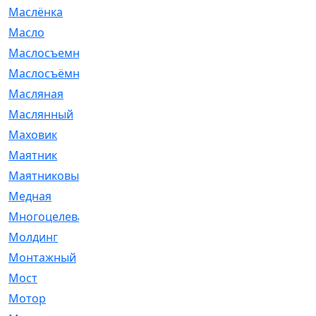
Маслёнка
[4]
Масло
[66]
Маслосъемные
[26]
Маслосъёмные
[480]
Масляная
[1]
Маслянный
[54]
Маховик
[6]
Маятник
[5]
Маятниковый
[13]
Медная
[2]
Многоцелевая
[1]
Молдинг
[14]
Монтажный
[1]
Мост
[10]
Мотор
[212]