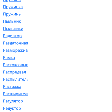
Пружинка
[1]
Пружины
[326]
Пыльник
[1202]
Пыльники
[5]
Радиатор
[916]
Раздаточная
[1]
Размораживатель
[1]
Рамка
[29]
Раскоксовывание
[4]
Распредвал
[41]
Распылители
[226]
Растяжка
[1]
Расширительный
[9]
Регулятор
[5]
Редуктор
[17]