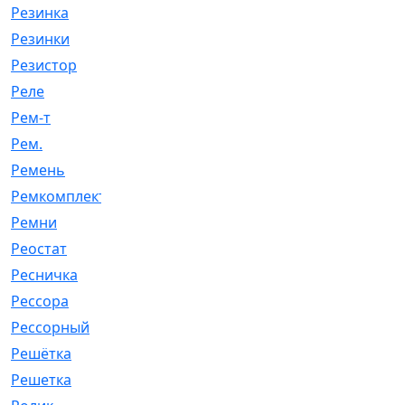
Резинка
[15]
Резинки
[6]
Резистор
[1]
Реле
[20]
Рем-т
[7]
Рем.
[2]
Ремень
[2060]
Ремкомплект
[1924]
Ремни
[21]
Реостат
[1]
Ресничка
[25]
Рессора
[51]
Рессорный
[107]
Решётка
[101]
Решетка
[21]