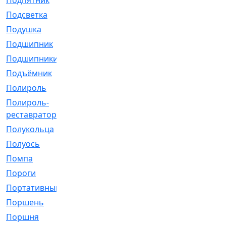
Подпятник
[1]
Подсветка
[1]
Подушка
[1540]
Подшипник
[1825]
Подшипники
[106]
Подъёмник
[1]
Полироль
[1]
Полироль-
[1]
реставратор
Полукольца
[107]
Полуось
[43]
Помпа
[537]
Пороги
[1]
Портативный
[1]
Поршень
[5]
Поршня
[833]