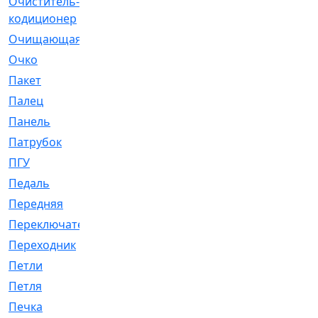
Очиститель-
[1]
кодиционер
Очищающая
[1]
Очко
[24]
Пакет
[1]
Палец
[4]
Панель
[61]
Патрубок
[248]
ПГУ
[2]
Педаль
[3]
Передняя
[22]
Переключатель
[36]
Переходник
[4]
Петли
[23]
Петля
[3]
Печка
[3]