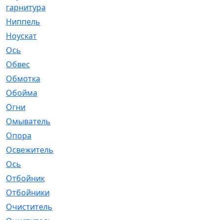
гарнитура
Ниппель
[1]
Ноускат
[53]
Оcь
[2]
Обвес
[3]
Обмотка
[4]
Обойма
[14]
Огни
[1]
Омыватель
[4]
Опора
[1]
Освежитель
[1]
Ось
[4]
Отбойник
[287]
Отбойники
[80]
Очиститель
[15]