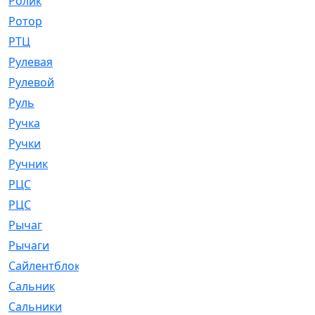
Ролик
[790]
Ротор
[2]
РТЦ
[475]
Рулевая
[974]
Рулевой
[585]
Руль
[12]
Ручка
[29]
Ручки
[3]
Ручник
[11]
РЦC
[12]
РЦС
[84]
Рычаг
[588]
Рычаги
[3]
Сайлентблок
[4208]
Сальник
[4340]
Сальники
[123]