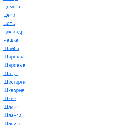
Цемент
[1]
Цепи
[314]
Цепь
[171]
Цилиндр
[55]
Чашка
[695]
Шайба
[37]
Шаровая
[900]
Шаровые
[1]
Шатун
[226]
Шестерня
[33]
Шкворня
[118]
Шкив
[129]
Шланг
[476]
Шланги
[36]
Шлейф
[70]