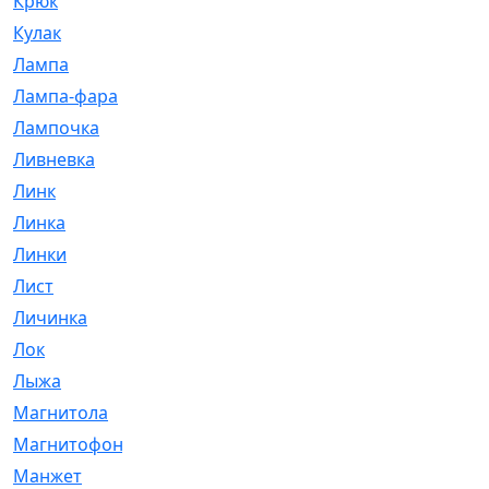
Крюк
[1]
Кулак
[9]
Лампа
[128]
Лампа-фара
[4]
Лампочка
[209]
Ливневка
[66]
Линк
[3]
Линка
[64]
Линки
[913]
Лист
[144]
Личинка
[3]
Лок
[1]
Лыжа
[23]
Магнитола
[11]
Магнитофон
[1]
Манжет
[194]