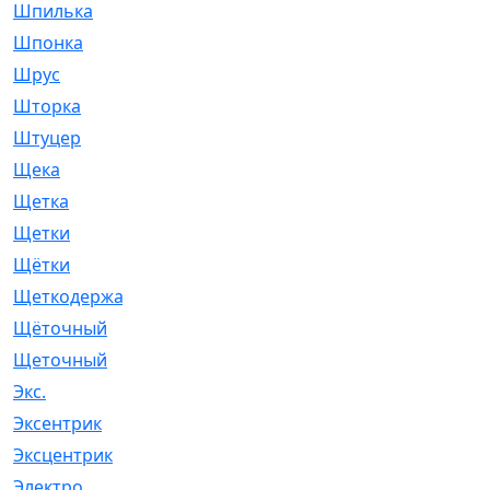
Шпилька
[215]
Шпонка
[19]
Шрус
[1107]
Шторка
[6]
Штуцер
[8]
Щека
[18]
Щетка
[31]
Щетки
[58]
Щётки
[124]
Щеткодержатель
[14]
Щёточный
[7]
Щеточный
[1]
Экс.
[4]
Эксентрик
[1]
Эксцентрик
[67]
Электро
[1]