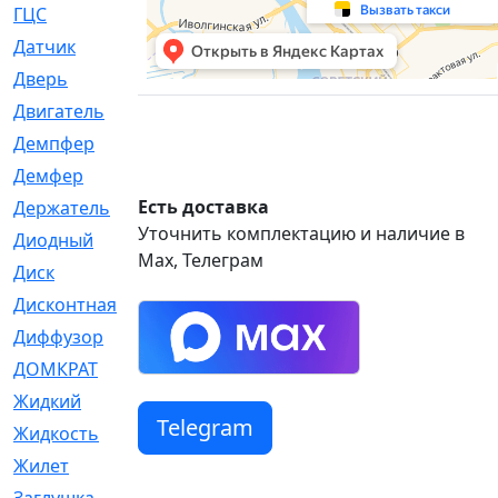
ГЦС
[74]
Датчик
[969]
Дверь
[249]
Двигатель
[64]
Демпфер
[2]
Демфер
[1]
Есть доставка
Держатель
[5]
Уточнить комплектацию и наличие в
Диодный
[3]
Max, Телеграм
Диск
[418]
Дисконтная
[1]
Диффузор
[1]
ДОМКРАТ
[1]
Жидкий
[5]
Telegram
Жидкость
[80]
Жилет
[1]