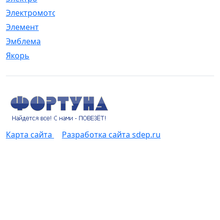
Электромотор
[1]
Элемент
[5]
Эмблема
[1]
Якорь
[4]
Карта сайта
Разработка сайта sdep.ru