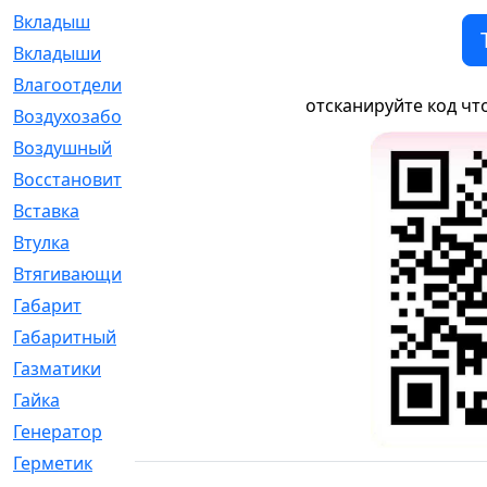
Вкладыш
[41]
Вкладыши
[1131]
Влагоотделитель
[2]
отсканируйте код чт
Воздухозаборник
[2]
Воздушный
[1]
Восстановительный
[1]
Вставка
[168]
Втулка
[1875]
Втягивающий
[22]
Габарит
[286]
Габаритный
[6]
Газматики
[117]
Гайка
[104]
Генератор
[148]
Герметик
[15]