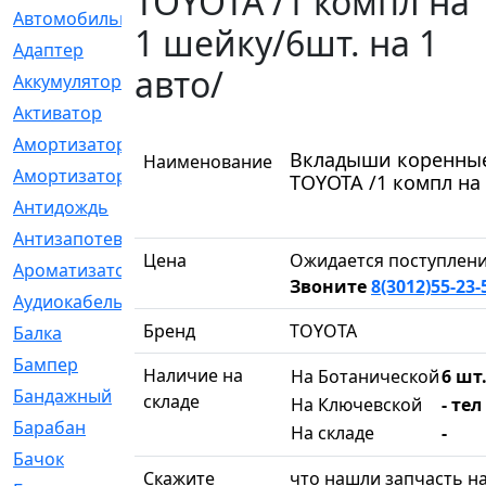
TOYOTA /1 компл на
Автомобильный
[6]
1 шейку/6шт. на 1
Адаптер
[3]
авто/
Аккумулятор
[2]
Активатор
[1]
Амортизатор
[608]
Вкладыши коренные 
Наименование
Амортизаторы
[21]
TOYOTA /1 компл на 
Антидождь
[1]
Антизапотеватель
[1]
Цена
Ожидается поступлени
Ароматизатор
[35]
Звоните
8(3012)55-23-
Аудиокабель
[2]
Бренд
TOYOTA
Балка
[58]
Бампер
[137]
Наличие на
На Ботанической
6 шт.
Бандажный
[6]
складе
На Ключевской
- тел
Барабан
[5]
На складе
-
Бачок
[40]
Скажите
что нашли запчасть на