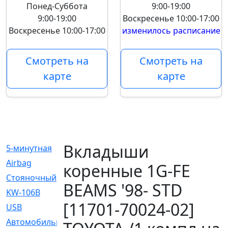
Понед-Суббота
9:00-19:00
9:00-19:00
Воскресенье
10:00-17:00
Воскресенье
10:00-17:00
изменилось расписание
Смотреть на
Смотреть на
карте
карте
Вкладыши
5-минутная
[1]
Airbag
[18]
коренные 1G-FE
Cтояночный
[1]
BEAMS '98- STD
KW-106B
[0]
[11701-70024-02]
USB
[6]
Автомобильное
[6]