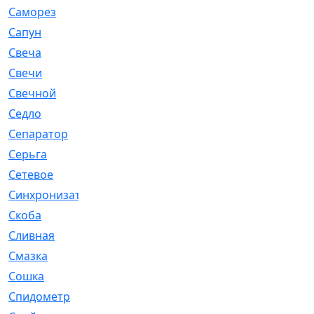
Саморез
[23]
Сапун
[33]
Свеча
[457]
Свечи
[272]
Свечной
[2]
Седло
[7]
Сепаратор
[6]
Серьга
[27]
Сетевое
[6]
Синхронизатор
[1]
Скоба
[4]
Сливная
[6]
Смазка
[24]
Сошка
[8]
Спидометр
[48]