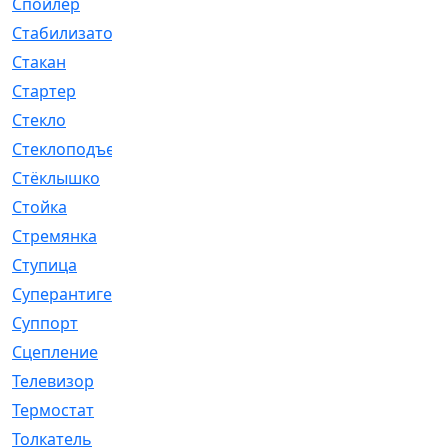
Спойлер
[29]
Стабилизатор
[596]
Стакан
[7]
Стартер
[176]
Стекло
[11]
Стеклоподъемник
[12]
Стёклышко
[20]
Стойка
[969]
Стремянка
[46]
Ступица
[775]
Суперантигель
[3]
Суппорт
[198]
Сцепление
[1]
Телевизор
[13]
Термостат
[323]
Толкатель
[4]