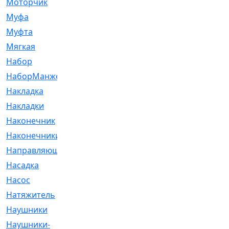
Моторчик
[6]
Муфа
[1]
Муфта
[9]
Мягкая
[3]
Набор
[6]
НаборМанжетГТЦ
[33]
Накладка
[51]
Накладки
[1]
Наконечник
[743]
Наконечники
[119]
Направляющая
[43]
Насадка
[16]
Насос
[356]
Натяжитель
[125]
Наушники
[8]
Наушники-
[2]