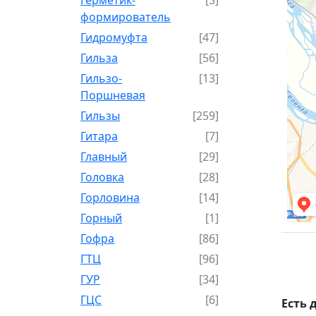
формирователь
Гидромуфта
[47]
Гильза
[56]
Гильзо-
[13]
Поршневая
Гильзы
[259]
Гитара
[7]
Главный
[29]
Головка
[28]
Горловина
[14]
Горный
[1]
Гофра
[86]
ГТЦ
[96]
ГУР
[34]
ГЦC
[6]
Есть 