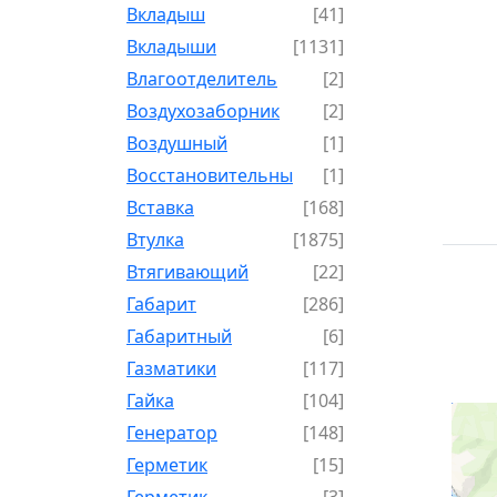
Вкладыш
[41]
Вкладыши
[1131]
Влагоотделитель
[2]
Воздухозаборник
[2]
Воздушный
[1]
Восстановительный
[1]
Вставка
[168]
Втулка
[1875]
Втягивающий
[22]
Габарит
[286]
Габаритный
[6]
Газматики
[117]
Гайка
[104]
Генератор
[148]
Герметик
[15]
Герметик-
[3]