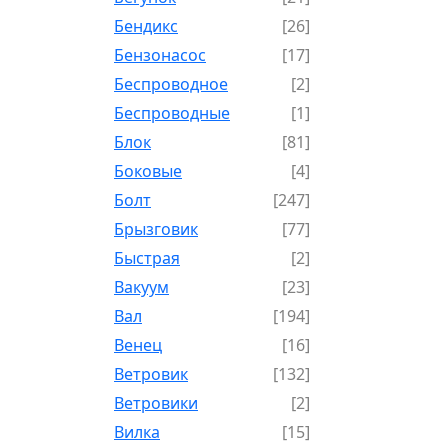
Бендикс
[26]
Бензонасос
[17]
Беспроводное
[2]
Беспроводные
[1]
Блок
[81]
Боковые
[4]
Болт
[247]
Брызговик
[77]
Быстрая
[2]
Вакуум
[23]
Вал
[194]
Венец
[16]
Ветровик
[132]
Ветровики
[2]
Вилка
[15]