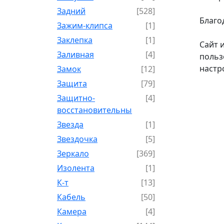
Задний
[528]
Благо
Зажим-клипса
[1]
Заклепка
[1]
Сайт 
Заливная
[4]
польз
настр
Замок
[12]
Защита
[79]
Защитно-
[4]
восстановительный
Звезда
[1]
Звездочка
[5]
Зеркало
[369]
Изолента
[1]
К-т
[13]
Кабель
[50]
Камера
[4]