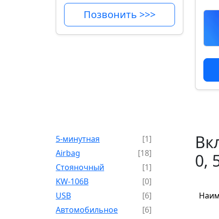
Позвонить >>>
Вк
5-минутная
[1]
Airbag
[18]
0, 
Cтояночный
[1]
KW-106B
[0]
USB
[6]
Наим
Автомобильное
[6]