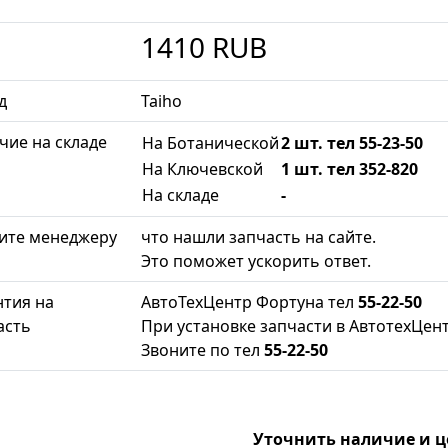
1410
RUB
д
Taiho
чие на складе
На Ботанической
2 шт. тел 55-23-50
На Ключевской
1 шт. тел 352-820
На складе
-
ите менеджеру
что нашли запчасть на сайте.
Это поможет ускорить ответ.
нтия на
АвтоТехЦентр Фортуна тел
55-22-50
асть
При установке запчасти в АвтотехЦент
Звоните по тел
55-22-50
Уточнить наличие и 