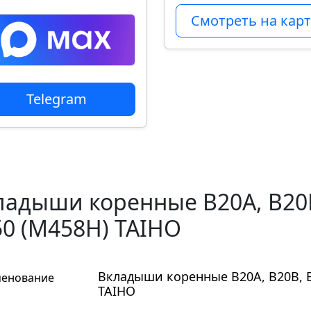
Смотреть на карт
Telegram
ладыши коренные B20A, B20B,
50 (M458H) TAIHO
Вкладыши коренные B20A, B20B, B1
енование
TAIHO