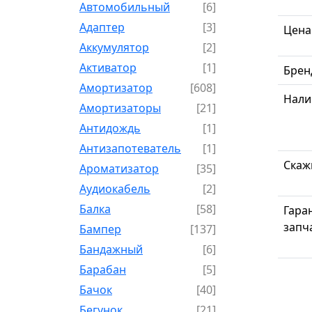
Автомобильный
[6]
Адаптер
[3]
Цена
Аккумулятор
[2]
Активатор
[1]
Брен
Амортизатор
[608]
Нали
Амортизаторы
[21]
Антидождь
[1]
Антизапотеватель
[1]
Скаж
Ароматизатор
[35]
Аудиокабель
[2]
Балка
[58]
Гара
запч
Бампер
[137]
Бандажный
[6]
Барабан
[5]
Бачок
[40]
Бегунок
[21]