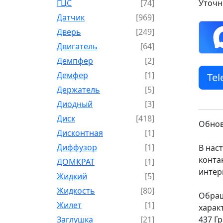
ГЦС
[74]
Уточн
Датчик
[969]
Дверь
[249]
Двигатель
[64]
Демпфер
[2]
Демфер
[1]
Te
Держатель
[5]
Диодный
[3]
Диск
[418]
Обнов
Дисконтная
[1]
Диффузор
[1]
В нас
конта
ДОМКРАТ
[1]
интер
Жидкий
[5]
Жидкость
[80]
Обращ
Жилет
[1]
харак
Заглушка
[21]
437 Г